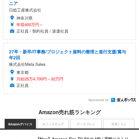
ニア
日総工産株式会社
神奈川県
年収400万円～
正社員 / 契約社員 / 派遣社員
27卒・新卒/IT事務/プロジェクト資料の整理と進行支援/賞与
年2回
株式会社Meta Sales
東京都
月給25万4,700円～32万円
正社員
Sponsored by
Amazon売れ筋ランキング
Amazonデバイス
オフィスチェア
ディスプレイ
犬用トイレ
【New】Amazon Fire TV Stick HD | 手軽にストリ