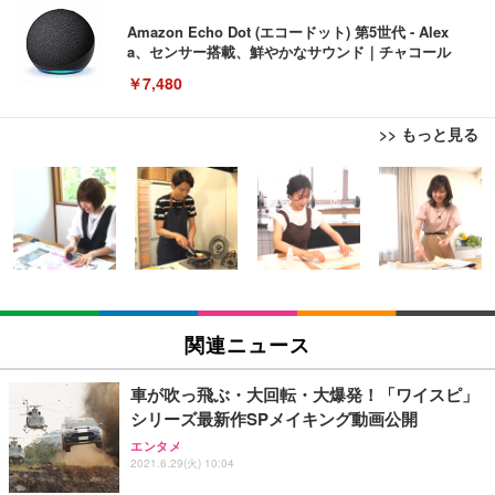
Amazon Echo Dot (エコードット) 第5世代 - Alex
a、センサー搭載、鮮やかなサウンド｜チャコール
￥7,480
>> もっと見る
[EdoErgo] オフィスチェア 椅子 テレワーク 疲れな
EIZO ビジネス向けプレミアムモニター | FlexScan
Amazonベーシック ペットシーツ 薄型 レギュラー 1
い 跳ね上げ式アームレスト コンパクト 約105度ロッ
EV3240X-WT | 31.5型4K UHD・USB Type-C・ホワ
回使い捨て 無香料 ホワイト 300枚
キング pc 事務椅子 360度回転 座面昇降 強化ナイロ
イト
ン樹脂ベース 通気性メッシュ 在宅ワーク H-WY01
￥3,373
￥5,699
￥105,595
(黒網+黒枠+黒足)
EIZO ビジネス向けプレミアムモニター | FlexScan
SIHOO B100 オフィスチェア／デスクチェア メッシ
Amazonベーシック ペットシーツ 厚型 ワイド 42枚
EV2740X-WT | 27.0型4K UHD・USB Type-C・ホワ
ュチェア 人間工学 疲れない ブラック
x2袋(84枚) ホワイト(吸収面:ライトブルー)
関連ニュース
イト
￥27,999
￥3,234
￥109,572
車が吹っ飛ぶ・大回転・大爆発！「ワイスピ」
シリーズ最新作SPメイキング動画公開
Sezlife オフィスチェア デスクチェア 疲れない テレ
【純正品】27"ゲーミングモニター DualSense 充電
ネオ・ルーライフ ネオ・オムツ L 中型犬用 26枚入
エンタメ
ワーク チェア 強化バックレスト 30度ロッキング機
2021.6.29(火) 10:04
フック付き（CFI-ZDM1J）
り 単品
能 人間工学 椅子 腰サポート 90度跳ね上げ式アーム