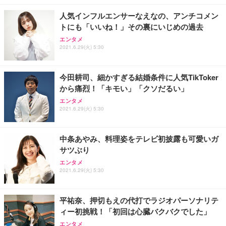
レスト 3Dヘッドレスト ハンガー付き 高反発クッシ
￥49,979
￥1,800
￥7,680
ョン PCチェア 通気性メッシュ ゲーミング/勉強/事
人気インフルエンサーなえなの、アンチコメン
務用 おしゃれ パソコンチェア (ブラック)
トにも「いいね！」その裏にいじめの過去
Sezlife オフィスチェア デスクチェア 疲れない テレ
【整備済み品】Dell E2724HS 27インチ 液晶モニタ
Smart Basic(スマートベーシック) 【Amazon.co.jp
エンタメ
ワーク チェア 強化バックレスト 30度ロッキング機
ー フルHD（1920×1080）VA 非光沢 HDMI/DisplayP
限定】 Smart Basic アイリスオーヤマ ペットシーツ
2021.6.29(火) 5:30
能 人間工学 椅子 腰サポート 90度跳ね上げ式アーム
ort/VGA スピーカー内蔵 高さ調整 スイベル VESA対
超厚型 お徳用 ワイド 100枚入 (x 1) (ケース販売)
レスト 3Dヘッドレスト ハンガー付き 高反発クッシ
応 ComfortView ビジネス向け
￥7,680
￥15,800
￥3,670
ョン PCチェア 通気性メッシュ ゲーミング/勉強/事
今田耕司、細かすぎる結婚条件に人気TikToker
務用 おしゃれ パソコンチェア (ホワイト)
から痛烈！「キモい」「クソだるい」
ANDWINT オフィスチェア デスクチェア 肘なし メ
【MiniLED/24.5inch/280Hz/FHD】GRAPHT THE S
アイリスオーヤマ ペットシーツ 超厚型 お徳用 レギ
ッシュ 通気性 ランバーサポート付き 腰サポート ガ
HOOTER Gaming Monitor 24” Essential ゲーミン
エンタメ
ュラー 200枚入【Amazon.co.jp限定】
ス圧無段階昇降 360度回転 キャスター付き コンパク
グモニター QD 24.5インチ 1ms FHD 量子ドット 残
2021.6.29(火) 5:30
ト 幅52×奥行58.5×高さ84～96cm テレワーク 在宅
像低減 (3年保証 | 輝点保証 | 日本メーカー)
￥3,731
￥4,139
￥34,980
勤務 ブラック
中条あやみ、料理姿をテレビ初披露も可愛いガ
サツぶり
エンタメ
2021.6.29(火) 5:30
平祐奈、押切もえの代打でラジオパーソナリテ
ィー初挑戦！「初回は心臓バクバクでした」
エンタメ