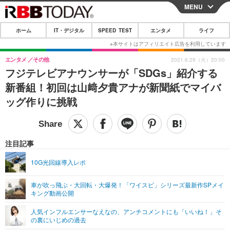
MENU
CLOSE
ホーム
IT・デジタル
SPEED TEST
エンタメ
ライフ
ホーム
IT・デジタル
エンタメ
その他
2021.6.29（火）20:00
フジテレビアナウンサーが「SDGs」紹介する
IT・デジタルTOP
スマートフォン
SPEED TEST
新番組！初回は山﨑夕貴アナが新聞紙でマイバ
ネタ
ガジェット・ツール
ッグ作りに挑戦
エンタメ
ショッピング
その他
エンタメTOP
映画・ドラマ
ライフ
韓流・K-POP
韓国・芸能
注目記事
ライフTOP
グルメ
リリース一覧
音楽
スポーツ
10G光回線導入レポ
ペット
ショッピング
プッシュ通知の停止方法
グラビア
ブログ
その他
車が吹っ飛ぶ・大回転・大爆発！「ワイスピ」シリーズ最新作SPメイ
キング動画公開
ショッピング
その他
人気インフルエンサーなえなの、アンチコメントにも「いいね！」そ
の裏にいじめの過去