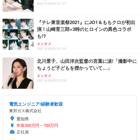
2021.6.28(月) 21:37
『テレ東音楽祭2021』にJO1＆ももクロが初出
演！山崎育三郎×3時のヒロインの異色コラボ
も!?
エンタメ
2021.6.28(月) 21:30
北川景子、山田洋次監督の言葉に涙!「撮影中に
ちょうど子どもを授かっていて…」
エンタメ
2021.6.28(月) 20:06
電気エンジニア/経験者歓迎
東邦ガス株式会社
愛知県
年収350万円～700万円
正社員