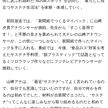
街にあふれ始めた“SDGsスポット”を訪問し、“暮らしに役
立つサステナ生活法” を体験・体感していく。
初回放送では、「新聞紙でつくるマイバック」に山﨑
夕貴アナウンサーが挑戦。先生から「すごく器用で
す！」と手際の良さを褒められて大テレの山﨑アナウン
サーが、この世に一つしかない、新聞紙で作ったマイバ
ックを手に入れる。番組では、今後、“食品ロス”対策を考
えたサステナ手料理、“脱プラスティック”で話題となって
るミツロウラップ作りなどにフジテレビアナウンサーが
挑戦していく。
山﨑アナは、「最近“サステナ”ってよく言われているの
で、自分でも意識してはいたのですが、自分で何かを作
るのは初めてでした。材料が古新聞でエコだし、“サステ
ナ”ってこんなに楽しみながら取り組めるものだと初めて