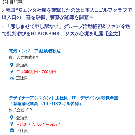
【注目記事】
>
韓国YGエンタ社屋を襲撃したのは日本人...ゴルフクラブで
出入口の一部を破損、警察が経緯を調査へ
>
「悲しませて申し訳ない」グループ活動軽視&ファン冷遇
で批判浴びるBLACKPINK、ジスが心境を吐露【全文】
電気エンジニア/経験者歓迎
東邦ガス株式会社
愛知県
年収350万円～700万円
正社員
デザイナーアシスタント正社員・IT・デザイン系転職希望
「有給消化率高い/UI・UXスキル習得」
株式会社LOP
愛知県
月給31万7,700円～52万円
正社員