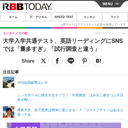
MENU
CLOSE
ホーム
IT・デジタル
SPEED TEST
エンタメ
ライフ
ホーム
IT・デジタル
エンタメ
その他
2021.1.17（日）11:46
大学入学共通テスト、英語リーディングにSNS
IT・デジタルTOP
スマートフォン
SPEED TEST
では「量多すぎ」「試行調査と違う」
ネタ
ガジェット・ツール
エンタメ
ショッピング
その他
エンタメTOP
映画・ドラマ
ライフ
注目記事
韓流・K-POP
韓国・芸能
ライフTOP
グルメ
リリース一覧
10G光回線導入レポ
音楽
スポーツ
ペット
ショッピング
プッシュ通知の停止方法
シンガポールに移住するオリラジ・中田敦彦「はみ出し者をつぶす日
本が怖い」
グラビア
ブログ
その他
博多大吉、金子恵美は簡単に落とせる！？「ファイブチャンはあると
ショッピング
その他
思ってる」