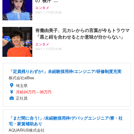
の“寝汗”…
エンタメ
2021.1.17(日) 8:28
有働由美子、元カレからの言葉が今もトラウマ
「黒と紺を合わせるとか意味が分からない」
エンタメ
2021.1.17(日) 8:26
「定員残りわずか!」未経験採用枠/エンジニア/研修制度充実
株式会社alBee
埼玉県
月給24万円～36万円
正社員
「まだ間に合う!」/未経験採用枠/デバッグエンジニア/寮・社
宅・家賃補助あり
AQUARIUS株式会社