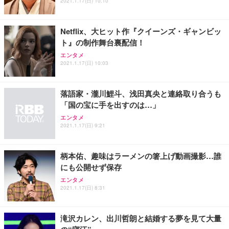
2021.1.17(日) 10:10
Netflix、大ヒット作『クイーンズ・ギャンビッ
ト』の制作舞台裏配信！
エンタメ
2021.1.17(日) 10:03
落語家・瀧川鯉斗、浅田真央と連絡取り合うも
「国の宝に手を出すのは…」
エンタメ
2021.1.17(日) 9:21
柄本佑、趣味はラーメンの箸上げ動画撮影…誰
にも公開せず保存
エンタメ
2021.1.17(日) 8:31
滝沢カレン、出川哲朗と結婚する夢を見て大量