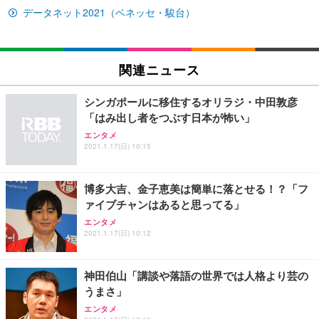
￥27,999
￥3,234
￥109,572
データネット2021（ベネッセ・駿台）
Sezlife オフィスチェア デスクチェア 疲れない テレ
【純正品】27"ゲーミングモニター DualSense 充電
ネオ・ルーライフ ネオ・オムツ L 中型犬用 26枚入
ワーク チェア 強化バックレスト 30度ロッキング機
フック付き（CFI-ZDM1J）
り 単品
関連ニュース
能 人間工学 椅子 腰サポート 90度跳ね上げ式アーム
レスト 3Dヘッドレスト ハンガー付き 高反発クッシ
￥49,979
￥1,800
￥7,680
ョン PCチェア 通気性メッシュ ゲーミング/勉強/事
シンガポールに移住するオリラジ・中田敦彦
務用 おしゃれ パソコンチェア (ブラック)
「はみ出し者をつぶす日本が怖い」
Sezlife オフィスチェア デスクチェア 疲れない テレ
【整備済み品】Dell E2724HS 27インチ 液晶モニタ
Smart Basic(スマートベーシック) 【Amazon.co.jp
エンタメ
ワーク チェア 強化バックレスト 30度ロッキング機
ー フルHD（1920×1080）VA 非光沢 HDMI/DisplayP
限定】 Smart Basic アイリスオーヤマ ペットシーツ
2021.1.17(日) 10:15
能 人間工学 椅子 腰サポート 90度跳ね上げ式アーム
ort/VGA スピーカー内蔵 高さ調整 スイベル VESA対
超厚型 お徳用 ワイド 100枚入 (x 1) (ケース販売)
レスト 3Dヘッドレスト ハンガー付き 高反発クッシ
応 ComfortView ビジネス向け
￥7,680
￥15,800
￥3,670
ョン PCチェア 通気性メッシュ ゲーミング/勉強/事
博多大吉、金子恵美は簡単に落とせる！？「フ
務用 おしゃれ パソコンチェア (ホワイト)
ァイブチャンはあると思ってる」
ANDWINT オフィスチェア デスクチェア 肘なし メ
【MiniLED/24.5inch/280Hz/FHD】GRAPHT THE S
アイリスオーヤマ ペットシーツ 超厚型 お徳用 レギ
エンタメ
ッシュ 通気性 ランバーサポート付き 腰サポート ガ
HOOTER Gaming Monitor 24” Essential ゲーミン
ュラー 200枚入【Amazon.co.jp限定】
2021.1.17(日) 10:12
ス圧無段階昇降 360度回転 キャスター付き コンパク
グモニター QD 24.5インチ 1ms FHD 量子ドット 残
ト 幅52×奥行58.5×高さ84～96cm テレワーク 在宅
像低減 (3年保証 | 輝点保証 | 日本メーカー)
￥3,731
￥4,139
￥34,980
勤務 ブラック
神田伯山「講談や落語の世界では人格より芸の
うまさ」
エンタメ