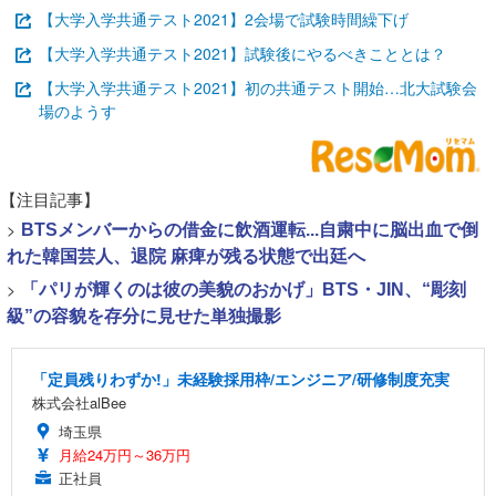
【大学入学共通テスト2021】2会場で試験時間繰下げ
【大学入学共通テスト2021】試験後にやるべきこととは？
【大学入学共通テスト2021】初の共通テスト開始…北大試験会
場のようす
【注目記事】
>
BTSメンバーからの借金に飲酒運転...自粛中に脳出血で倒
れた韓国芸人、退院 麻痺が残る状態で出廷へ
>
「パリが輝くのは彼の美貌のおかげ」BTS・JIN、“彫刻
級”の容貌を存分に見せた単独撮影
「定員残りわずか!」未経験採用枠/エンジニア/研修制度充実
株式会社alBee
埼玉県
月給24万円～36万円
正社員