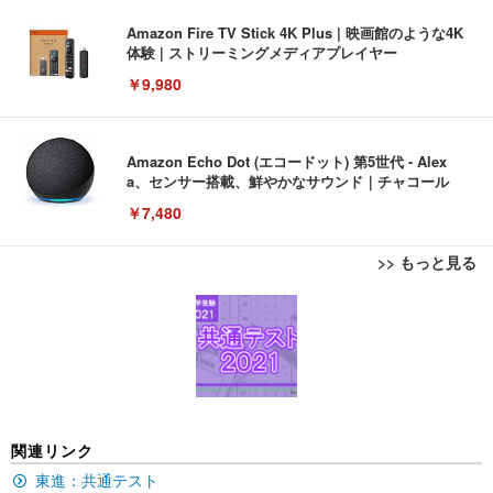
Amazon Fire TV Stick 4K Plus | 映画館のような4K
体験 | ストリーミングメディアプレイヤー
￥9,980
Amazon Echo Dot (エコードット) 第5世代 - Alex
a、センサー搭載、鮮やかなサウンド｜チャコール
￥7,480
>> もっと見る
[EdoErgo] オフィスチェア 椅子 テレワーク 疲れな
EIZO ビジネス向けプレミアムモニター | FlexScan
Amazonベーシック ペットシーツ 薄型 レギュラー 1
い 跳ね上げ式アームレスト コンパクト 約105度ロッ
EV3240X-WT | 31.5型4K UHD・USB Type-C・ホワ
回使い捨て 無香料 ホワイト 300枚
キング pc 事務椅子 360度回転 座面昇降 強化ナイロ
イト
ン樹脂ベース 通気性メッシュ 在宅ワーク H-WY01
￥3,373
￥5,699
￥105,595
(黒網+黒枠+黒足)
EIZO ビジネス向けプレミアムモニター | FlexScan
SIHOO B100 オフィスチェア／デスクチェア メッシ
Amazonベーシック ペットシーツ 厚型 ワイド 42枚
関連リンク
EV2740X-WT | 27.0型4K UHD・USB Type-C・ホワ
ュチェア 人間工学 疲れない ブラック
x2袋(84枚) ホワイト(吸収面:ライトブルー)
イト
東進：共通テスト