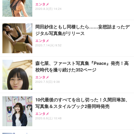
エンタメ
2020.8.3(月) 14:24
岡田紗佳ともし同棲したら……妄想詰まったデ
ジタル写真集がリリース
エンタメ
2020.7.14(火) 9:52
森七菜、ファースト写真集『Peace』発売！高
校時代を撮り続けた352ページ
エンタメ
2020.7.5(日) 9:38
10代最後のすべてを出し切った！久間田琳加、
写真集＆スタイルブック2冊同時発売
エンタメ
2020.6.6(土) 10:48