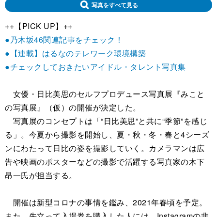
写真をすべて見る
++【PICK UP】++
●乃木坂46関連記事をチェック！
●【連載】はるなのテレワーク環境構築
●チェックしておきたいアイドル・タレント写真集
女優・日比美思のセルフプロデュース写真展『みこと
の写真展』（仮）の開催が決定した。
写真展のコンセプトは「“日比美思”と共に“季節”を感じ
る」。今夏から撮影を開始し、夏・秋・冬・春と4シーズ
ンにわたって日比の姿を撮影していく。カメラマンは広
告や映画のポスターなどの撮影で活躍する写真家の木下
昂一氏が担当する。
開催は新型コロナの事情を鑑み、2021年春頃を予定。
また、先立って入場券を購入した人には、Instagramの非