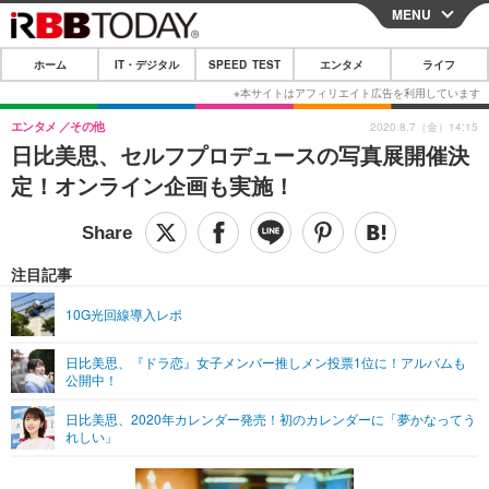
MENU
CLOSE
ホーム
IT・デジタル
SPEED TEST
エンタメ
ライフ
ホーム
IT・デジタル
エンタメ
その他
2020.8.7（金）14:15
日比美思、セルフプロデュースの写真展開催決
IT・デジタルTOP
スマートフォン
SPEED TEST
定！オンライン企画も実施！
ネタ
ガジェット・ツール
エンタメ
ショッピング
その他
エンタメTOP
映画・ドラマ
ライフ
注目記事
韓流・K-POP
韓国・芸能
ライフTOP
グルメ
リリース一覧
10G光回線導入レポ
音楽
スポーツ
ペット
ショッピング
プッシュ通知の停止方法
日比美思、『ドラ恋』女子メンバー推しメン投票1位に！アルバムも
公開中！
グラビア
ブログ
その他
日比美思、2020年カレンダー発売！初のカレンダーに「夢かなってう
ショッピング
その他
れしい」