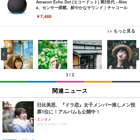
Amazon Echo Dot (エコードット) 第5世代 - Alex
a、センサー搭載、鮮やかなサウンド｜チャコール
￥7,480
>> もっと見る
[EdoErgo] オフィスチェア 椅子 テレワーク 疲れな
EIZO ビジネス向けプレミアムモニター | FlexScan
Amazonベーシック ペットシーツ 薄型 レギュラー 1
い 跳ね上げ式アームレスト コンパクト 約105度ロッ
EV3240X-WT | 31.5型4K UHD・USB Type-C・ホワ
‹
回使い捨て 無香料 ホワイト 300枚
キング pc 事務椅子 360度回転 座面昇降 強化ナイロ
イト
ン樹脂ベース 通気性メッシュ 在宅ワーク H-WY01
￥3,373
￥5,699
￥105,595
(黒網+黒枠+黒足)
1
/
2
EIZO ビジネス向けプレミアムモニター | FlexScan
SIHOO B100 オフィスチェア／デスクチェア メッシ
Amazonベーシック ペットシーツ 厚型 ワイド 42枚
EV2740X-WT | 27.0型4K UHD・USB Type-C・ホワ
ュチェア 人間工学 疲れない ブラック
x2袋(84枚) ホワイト(吸収面:ライトブルー)
関連ニュース
イト
￥27,999
￥3,234
￥109,572
日比美思、『ドラ恋』女子メンバー推しメン投
票1位に！アルバムも公開中！
Sezlife オフィスチェア デスクチェア 疲れない テレ
【純正品】27"ゲーミングモニター DualSense 充電
ネオ・ルーライフ ネオ・オムツ L 中型犬用 26枚入
エンタメ
ワーク チェア 強化バックレスト 30度ロッキング機
フック付き（CFI-ZDM1J）
り 単品
2020.2.20(木) 17:26
能 人間工学 椅子 腰サポート 90度跳ね上げ式アーム
レスト 3Dヘッドレスト ハンガー付き 高反発クッシ
￥49,979
￥1,800
￥7,680
ョン PCチェア 通気性メッシュ ゲーミング/勉強/事