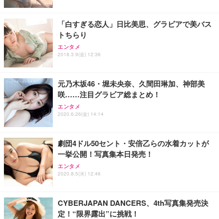
「白すぎる恋人」日比美思、グラビアで美バス
トちらり
エンタメ
2018.3.9(金) 12:36
元乃木坂46・堀未央奈、久間田琳加、神部美
咲……注目グラビア総まとめ！
エンタメ
2020.6.26(金) 14:14
劇団4ドル50セント・安倍乙らの水着カットが
一挙公開！写真集本日発売！
エンタメ
2020.8.5(水) 12:46
CYBERJAPAN DANCERS、4th写真集発売決
定！“限界露出”に挑戦！