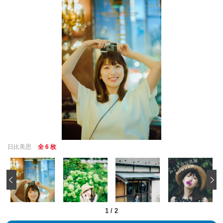
日比美思
全 6 枚
‹
1
/
2