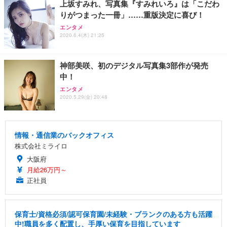
上坂すみれ、写真集『すみれいろ』は「こだわ
りがつまった一冊」……重版決定に喜び！
エンタメ
2020.6.4(木) 21:25
神部美咲、初のデジタル写真集3部作が発売
中！
エンタメ
2020.5.29(金) 20:48
情報・通信業のバックオフィス
株式会社ミライロ
大阪府
月給26万円～
正社員
保育士/資格必須/認可保育園/未経験・ブランクのある方も活躍
中!職員を多く配置し、手厚い保育を目指しています