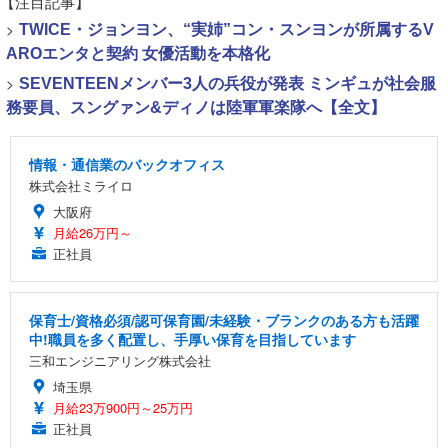
【注目記事】
>
TWICE・ジョンヨン、“実姉”コン・スンヨンが所属するV
AROエンタと契約 女優活動を本格化
>
SEVENTEENメンバー3人の兵役が発表 ミンギュが社会服
務要員、スングァン&ディノは陸軍軍楽隊へ【全文】
情報・通信業のバックオフィス
株式会社ミライロ
大阪府
月給26万円～
正社員
保育士/資格必須/認可保育園/未経験・ブランクのある方も活躍
中!職員を多く配置し、手厚い保育を目指しています
三和エンジニアリング株式会社
埼玉県
月給23万900円～25万円
正社員