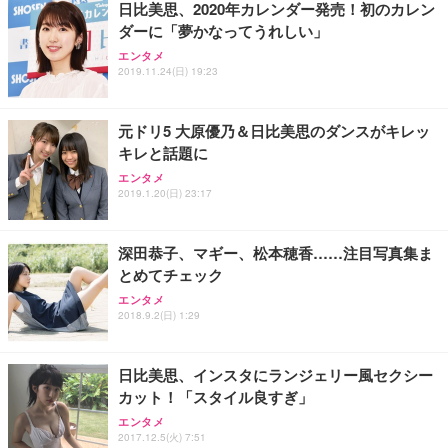
日比美思、2020年カレンダー発売！初のカレン
務用 おしゃれ パソコンチェア (ブラック)
ダーに「夢かなってうれしい」
Sezlife オフィスチェア デスクチェア 疲れない テレ
【整備済み品】Dell E2724HS 27インチ 液晶モニタ
Smart Basic(スマートベーシック) 【Amazon.co.jp
エンタメ
ワーク チェア 強化バックレスト 30度ロッキング機
ー フルHD（1920×1080）VA 非光沢 HDMI/DisplayP
限定】 Smart Basic アイリスオーヤマ ペットシーツ
2019.11.24(日) 19:23
能 人間工学 椅子 腰サポート 90度跳ね上げ式アーム
ort/VGA スピーカー内蔵 高さ調整 スイベル VESA対
超厚型 お徳用 ワイド 100枚入 (x 1) (ケース販売)
レスト 3Dヘッドレスト ハンガー付き 高反発クッシ
応 ComfortView ビジネス向け
￥7,680
￥15,800
￥3,670
ョン PCチェア 通気性メッシュ ゲーミング/勉強/事
元ドリ5 大原優乃＆日比美思のダンスがキレッ
務用 おしゃれ パソコンチェア (ホワイト)
キレと話題に
ANDWINT オフィスチェア デスクチェア 肘なし メ
【MiniLED/24.5inch/280Hz/FHD】GRAPHT THE S
アイリスオーヤマ ペットシーツ 超厚型 お徳用 レギ
ッシュ 通気性 ランバーサポート付き 腰サポート ガ
HOOTER Gaming Monitor 24” Essential ゲーミン
エンタメ
ュラー 200枚入【Amazon.co.jp限定】
ス圧無段階昇降 360度回転 キャスター付き コンパク
グモニター QD 24.5インチ 1ms FHD 量子ドット 残
2019.1.20(日) 23:17
ト 幅52×奥行58.5×高さ84～96cm テレワーク 在宅
像低減 (3年保証 | 輝点保証 | 日本メーカー)
￥3,731
￥4,139
￥34,980
勤務 ブラック
深田恭子、マギー、松本穂香……注目写真集ま
とめてチェック
エンタメ
2018.9.2(日) 1:29
日比美思、インスタにランジェリー風セクシー
カット！「スタイル良すぎ」
エンタメ
2017.12.5(火) 7:51