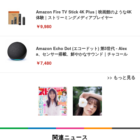
Amazon Fire TV Stick 4K Plus | 映画館のような4K
体験 | ストリーミングメディアプレイヤー
￥9,980
Amazon Echo Dot (エコードット) 第5世代 - Alex
a、センサー搭載、鮮やかなサウンド｜チャコール
￥7,480
>> もっと見る
[EdoErgo] オフィスチェア 椅子 テレワーク 疲れな
EIZO ビジネス向けプレミアムモニター | FlexScan
Amazonベーシック ペットシーツ 薄型 レギュラー 1
い 跳ね上げ式アームレスト コンパクト 約105度ロッ
EV3240X-WT | 31.5型4K UHD・USB Type-C・ホワ
回使い捨て 無香料 ホワイト 300枚
キング pc 事務椅子 360度回転 座面昇降 強化ナイロ
イト
ン樹脂ベース 通気性メッシュ 在宅ワーク H-WY01
￥3,373
￥5,699
￥105,595
(黒網+黒枠+黒足)
EIZO ビジネス向けプレミアムモニター | FlexScan
SIHOO B100 オフィスチェア／デスクチェア メッシ
Amazonベーシック ペットシーツ 厚型 ワイド 42枚
EV2740X-WT | 27.0型4K UHD・USB Type-C・ホワ
ュチェア 人間工学 疲れない ブラック
x2袋(84枚) ホワイト(吸収面:ライトブルー)
関連ニュース
イト