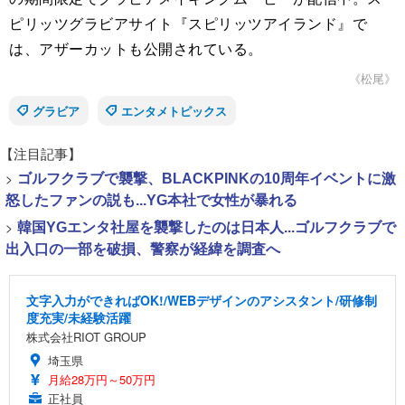
ピリッツグラビアサイト『スピリッツアイランド』で
は、アザーカットも公開されている。
《松尾》
グラビア
エンタメトピックス
【注目記事】
>
ゴルフクラブで襲撃、BLACKPINKの10周年イベントに激
怒したファンの説も...YG本社で女性が暴れる
>
韓国YGエンタ社屋を襲撃したのは日本人...ゴルフクラブで
出入口の一部を破損、警察が経緯を調査へ
文字入力ができればOK!/WEBデザインのアシスタント/研修制
度充実/未経験活躍
株式会社RIOT GROUP
埼玉県
月給28万円～50万円
正社員