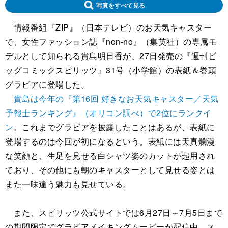
写真をすべて見る
情報番組『ZIP』（日本テレビ）のお天気キャスター
で、女性ファッション誌『non-no』（集英社）の専属モ
デルとして知られる貴島明日香が、27日発売の『週刊ビ
ッグコミックスピリッツ』31号（小学館）の表紙＆巻頭
グラビアに登場した。
貴島は今年の『第16回 好きなお天気キャスター／天気
予報士ランキング』（オリコン調べ）で2位にランクイ
ン
。これまでグラビアを披露したことはあるが、表紙に
登場するのは今回が初になるという。表紙には天真爛漫
な笑顔と、生足を見せる白シャツ姿のカットが起用され
ており、その他にも朝のキャスターとして見せる姿とは
また一味違う魅力も見せている。
また、スピリッツ公式サイトでは6月27日～7月5日まで
の期間限定でグラビアメイキングムービーが配信中。ス