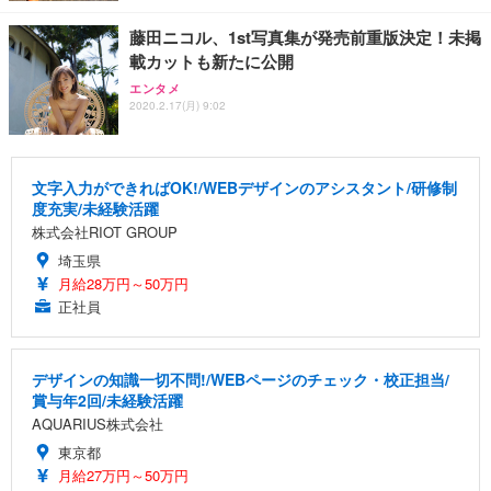
藤田ニコル、1st写真集が発売前重版決定！未掲
載カットも新たに公開
エンタメ
2020.2.17(月) 9:02
文字入力ができればOK!/WEBデザインのアシスタント/研修制
度充実/未経験活躍
株式会社RIOT GROUP
埼玉県
月給28万円～50万円
正社員
デザインの知識一切不問!/WEBページのチェック・校正担当/
賞与年2回/未経験活躍
AQUARIUS株式会社
東京都
月給27万円～50万円