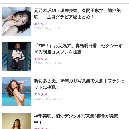
￥27,999
￥3,234
￥109,572
元乃木坂46・堀未央奈、久間田琳加、神部美
咲……注目グラビア総まとめ！
Sezlife オフィスチェア デスクチェア 疲れない テレ
【純正品】27"ゲーミングモニター DualSense 充電
ネオ・ルーライフ ネオ・オムツ L 中型犬用 26枚入
エンタメ
ワーク チェア 強化バックレスト 30度ロッキング機
フック付き（CFI-ZDM1J）
り 単品
2020.6.26(金) 14:14
能 人間工学 椅子 腰サポート 90度跳ね上げ式アーム
レスト 3Dヘッドレスト ハンガー付き 高反発クッシ
￥49,979
￥1,800
￥7,680
ョン PCチェア 通気性メッシュ ゲーミング/勉強/事
『ZIP！』お天気アナ貴島明日香、セクシーす
務用 おしゃれ パソコンチェア (ブラック)
ぎる制服コスプレを披露
Sezlife オフィスチェア デスクチェア 疲れない テレ
【整備済み品】Dell E2724HS 27インチ 液晶モニタ
Smart Basic(スマートベーシック) 【Amazon.co.jp
エンタメ
ワーク チェア 強化バックレスト 30度ロッキング機
ー フルHD（1920×1080）VA 非光沢 HDMI/DisplayP
限定】 Smart Basic アイリスオーヤマ ペットシーツ
2019.9.12(木) 18:16
能 人間工学 椅子 腰サポート 90度跳ね上げ式アーム
ort/VGA スピーカー内蔵 高さ調整 スイベル VESA対
超厚型 お徳用 ワイド 100枚入 (x 1) (ケース販売)
レスト 3Dヘッドレスト ハンガー付き 高反発クッシ
応 ComfortView ビジネス向け
￥7,680
￥15,800
￥3,670
ョン PCチェア 通気性メッシュ ゲーミング/勉強/事
熊切あさ美、16年ぶり写真集で大胆手ブラショ
務用 おしゃれ パソコンチェア (ホワイト)
ットに挑戦！
ANDWINT オフィスチェア デスクチェア 肘なし メ
【MiniLED/24.5inch/280Hz/FHD】GRAPHT THE S
アイリスオーヤマ ペットシーツ 超厚型 お徳用 レギ
ッシュ 通気性 ランバーサポート付き 腰サポート ガ
HOOTER Gaming Monitor 24” Essential ゲーミン
エンタメ
ュラー 200枚入【Amazon.co.jp限定】
ス圧無段階昇降 360度回転 キャスター付き コンパク
グモニター QD 24.5インチ 1ms FHD 量子ドット 残
2020.6.19(金) 20:03
ト 幅52×奥行58.5×高さ84～96cm テレワーク 在宅
像低減 (3年保証 | 輝点保証 | 日本メーカー)
￥3,731
￥4,139
￥34,980
勤務 ブラック
神部美咲、初のデジタル写真集3部作が発売
中！