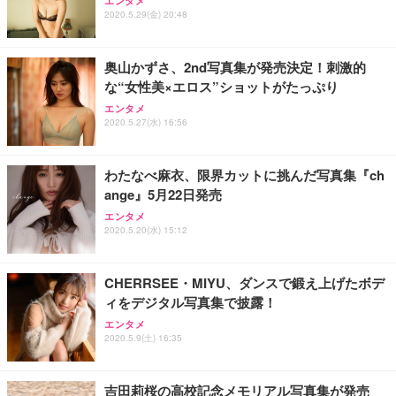
エンタメ
2020.5.29(金) 20:48
奥山かずさ、2nd写真集が発売決定！刺激的
な“女性美×エロス”ショットがたっぷり
エンタメ
2020.5.27(水) 16:56
わたなべ麻衣、限界カットに挑んだ写真集『ch
ange』5月22日発売
エンタメ
2020.5.20(水) 15:12
CHERRSEE・MIYU、ダンスで鍛え上げたボデ
ィをデジタル写真集で披露！
エンタメ
2020.5.9(土) 16:35
吉田莉桜の高校記念メモリアル写真集が発売