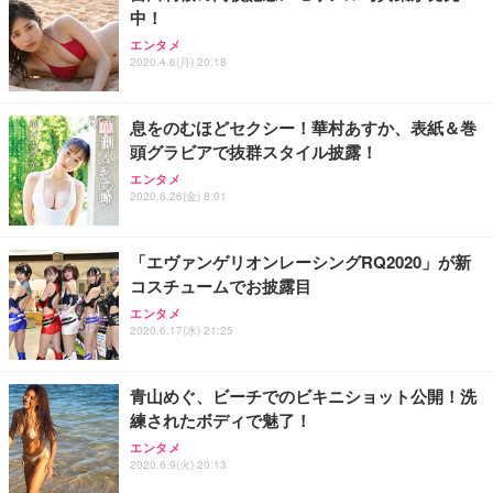
中！
エンタメ
2020.4.6(月) 20:18
息をのむほどセクシー！華村あすか、表紙＆巻
頭グラビアで抜群スタイル披露！
エンタメ
2020.6.26(金) 8:01
「エヴァンゲリオンレーシングRQ2020」が新
コスチュームでお披露目
エンタメ
2020.6.17(水) 21:25
青山めぐ、ビーチでのビキニショット公開！洗
練されたボディで魅了！
エンタメ
2020.6.9(火) 20:13