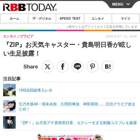
MENU
CLOSE
ホーム
IT・デジタル
SPEED TEST
エンタメ
ライフ
ホーム
IT・デジタル
エンタメ
グラビア
2020.6.27（土）9:49
『ZIP』お天気キャスター・貴島明日香が眩し
IT・デジタルTOP
スマートフォン
SPEED TEST
い生足披露！
ネタ
ガジェット・ツール
エンタメ
ショッピング
その他
エンタメTOP
映画・ドラマ
ライフ
注目記事
韓流・K-POP
韓国・芸能
ライフTOP
グルメ
リリース一覧
10G光回線導入レポ
音楽
スポーツ
ペット
ショッピング
プッシュ通知の停止方法
元乃木坂46・堀未央奈、久間田琳加、神部美咲……注目グラビア総ま
とめ！
グラビア
ブログ
その他
ショッピング
その他
『ZIP！』お天気アナ貴島明日香、セクシーすぎる制服コスプレを披露