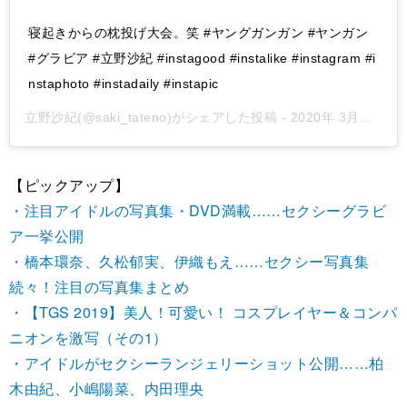
寝起きからの枕投げ大会。笑 #ヤングガンガン #ヤンガン
#グラビア #立野沙紀 #instagood #instalike #instagram #i
nstaphoto #instadaily #instapic
立野沙紀
(@saki_tateno)がシェアした投稿 -
2020年 3月月9日午前1時22分PDT
【ピックアップ】
・注目アイドルの写真集・DVD満載……セクシーグラビ
ア一挙公開
・橋本環奈、久松郁実、伊織もえ……セクシー写真集
続々！注目の写真集まとめ
・【TGS 2019】美人！可愛い！ コスプレイヤー＆コンパ
ニオンを激写（その1）
・アイドルがセクシーランジェリーショット公開……柏
木由紀、小嶋陽菜、内田理央