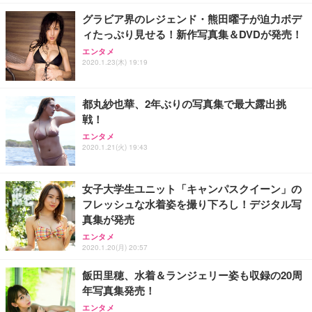
グラビア界のレジェンド・熊田曜子が迫力ボデ
ィたっぷり見せる！新作写真集＆DVDが発売！
エンタメ
2020.1.23(木) 19:19
都丸紗也華、2年ぶりの写真集で最大露出挑
戦！
エンタメ
2020.1.21(火) 19:43
女子大学生ユニット「キャンパスクイーン」の
フレッシュな水着姿を撮り下ろし！デジタル写
真集が発売
エンタメ
2020.1.20(月) 20:57
飯田里穂、水着＆ランジェリー姿も収録の20周
年写真集発売！
エンタメ