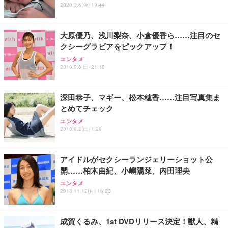
ワーク チェア 強化バックレスト 30度ロッキング機
フック付き（CFI-ZDM1J）
り 単品
2020.3.6(金) 19:44
能 人間工学 椅子 腰サポート 90度跳ね上げ式アーム
レスト 3Dヘッドレスト ハンガー付き 高反発クッシ
￥49,979
￥1,800
￥7,680
ョン PCチェア 通気性メッシュ ゲーミング/勉強/事
大原優乃、浅川梨奈、小倉優香ら……注目のセ
務用 おしゃれ パソコンチェア (ブラック)
クシーグラビアをピックアップ！
Sezlife オフィスチェア デスクチェア 疲れない テレ
【整備済み品】Dell E2724HS 27インチ 液晶モニタ
Smart Basic(スマートベーシック) 【Amazon.co.jp
エンタメ
ワーク チェア 強化バックレスト 30度ロッキング機
ー フルHD（1920×1080）VA 非光沢 HDMI/DisplayP
限定】 Smart Basic アイリスオーヤマ ペットシーツ
2019.9.8(日) 21:19
能 人間工学 椅子 腰サポート 90度跳ね上げ式アーム
ort/VGA スピーカー内蔵 高さ調整 スイベル VESA対
超厚型 お徳用 ワイド 100枚入 (x 1) (ケース販売)
レスト 3Dヘッドレスト ハンガー付き 高反発クッシ
応 ComfortView ビジネス向け
￥7,680
￥15,800
￥3,670
ョン PCチェア 通気性メッシュ ゲーミング/勉強/事
深田恭子、マギー、松本穂香……注目写真集ま
務用 おしゃれ パソコンチェア (ホワイト)
とめてチェック
ANDWINT オフィスチェア デスクチェア 肘なし メ
【MiniLED/24.5inch/280Hz/FHD】GRAPHT THE S
アイリスオーヤマ ペットシーツ 超厚型 お徳用 レギ
ッシュ 通気性 ランバーサポート付き 腰サポート ガ
HOOTER Gaming Monitor 24” Essential ゲーミン
エンタメ
ュラー 200枚入【Amazon.co.jp限定】
ス圧無段階昇降 360度回転 キャスター付き コンパク
グモニター QD 24.5インチ 1ms FHD 量子ドット 残
2018.9.2(日) 1:29
ト 幅52×奥行58.5×高さ84～96cm テレワーク 在宅
像低減 (3年保証 | 輝点保証 | 日本メーカー)
￥3,731
￥4,139
￥34,980
勤務 ブラック
アイドルがセクシーランジェリーショット公
開……柏木由紀、小嶋陽菜、内田理央
エンタメ
2018.11.12(月) 16:23
成賀くるみ、1st DVDリリース決定！獣人、精