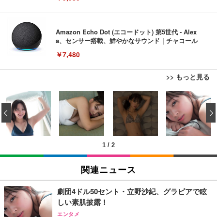
Amazon Echo Dot (エコードット) 第5世代 - Alex
a、センサー搭載、鮮やかなサウンド｜チャコール
￥7,480
>> もっと見る
[EdoErgo] オフィスチェア 椅子 テレワーク 疲れな
EIZO ビジネス向けプレミアムモニター | FlexScan
Amazonベーシック ペットシーツ 薄型 レギュラー 1
い 跳ね上げ式アームレスト コンパクト 約105度ロッ
EV3240X-WT | 31.5型4K UHD・USB Type-C・ホワ
‹
回使い捨て 無香料 ホワイト 300枚
キング pc 事務椅子 360度回転 座面昇降 強化ナイロ
イト
ン樹脂ベース 通気性メッシュ 在宅ワーク H-WY01
￥3,373
￥5,699
￥105,595
(黒網+黒枠+黒足)
1
/
2
EIZO ビジネス向けプレミアムモニター | FlexScan
SIHOO B100 オフィスチェア／デスクチェア メッシ
Amazonベーシック ペットシーツ 厚型 ワイド 42枚
EV2740X-WT | 27.0型4K UHD・USB Type-C・ホワ
ュチェア 人間工学 疲れない ブラック
x2袋(84枚) ホワイト(吸収面:ライトブルー)
関連ニュース
イト
￥27,999
￥3,234
￥109,572
劇団4ドル50セント・立野沙紀、グラビアで眩
しい素肌披露！
Sezlife オフィスチェア デスクチェア 疲れない テレ
【純正品】27"ゲーミングモニター DualSense 充電
ネオ・ルーライフ ネオ・オムツ L 中型犬用 26枚入
エンタメ