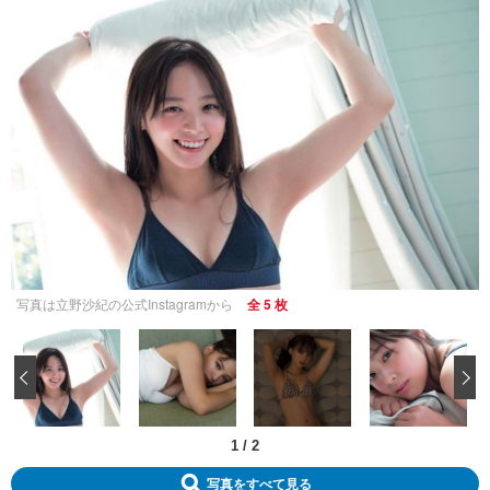
写真は立野沙紀の公式Instagramから
全 5 枚
‹
1
/
2
写真をすべて見る