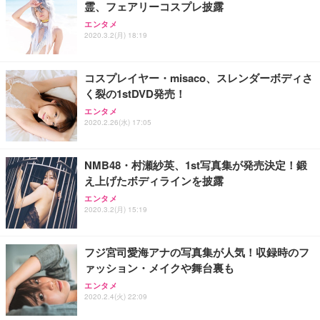
霊、フェアリーコスプレ披露
エンタメ
2020.3.2(月) 18:19
コスプレイヤー・misaco、スレンダーボディさ
く裂の1stDVD発売！
エンタメ
2020.2.26(水) 17:05
NMB48・村瀬紗英、1st写真集が発売決定！鍛
え上げたボディラインを披露
エンタメ
2020.3.2(月) 15:19
フジ宮司愛海アナの写真集が人気！収録時のフ
ァッション・メイクや舞台裏も
エンタメ
2020.2.4(火) 22:09