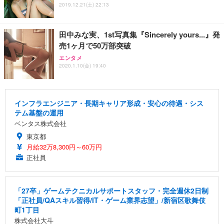
2019.12.21(土) 22:13
田中みな実、1st写真集『Sincerely yours...』発
売1ヶ月で50万部突破
エンタメ
2020.1.10(金) 19:40
インフラエンジニア・長期キャリア形成・安心の待遇・シス
テム基盤の運用
ベンタス株式会社
東京都
月給32万8,300円～60万円
正社員
「27卒」ゲームテクニカルサポートスタッフ・完全週休2日制
「正社員/QAスキル習得/IT・ゲーム業界志望」/新宿区歌舞伎
町1丁目
株式会社大斗