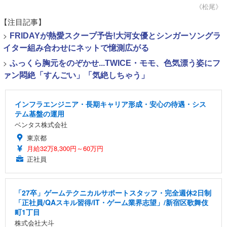
《松尾》
【注目記事】
>
FRIDAYが熱愛スクープ予告!大河女優とシンガーソングラ
イター組み合わせにネットで憶測広がる
>
ふっくら胸元をのぞかせ...TWICE・モモ、色気漂う姿にフ
ァン悶絶「すんごい」「気絶しちゃう」
インフラエンジニア・長期キャリア形成・安心の待遇・シス
テム基盤の運用
ベンタス株式会社
東京都
月給32万8,300円～60万円
正社員
「27卒」ゲームテクニカルサポートスタッフ・完全週休2日制
「正社員/QAスキル習得/IT・ゲーム業界志望」/新宿区歌舞伎
町1丁目
株式会社大斗