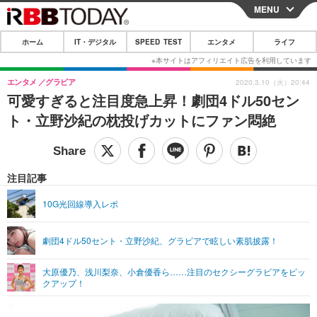
MENU
CLOSE
ホーム
IT・デジタル
SPEED TEST
エンタメ
ライフ
ホーム
IT・デジタル
エンタメ
グラビア
2020.3.10（火）20:44
可愛すぎると注目度急上昇！劇団4ドル50セン
IT・デジタルTOP
スマートフォン
SPEED TEST
ト・立野沙紀の枕投げカットにファン悶絶
ネタ
ガジェット・ツール
エンタメ
ショッピング
その他
エンタメTOP
映画・ドラマ
ライフ
注目記事
韓流・K-POP
韓国・芸能
ライフTOP
グルメ
リリース一覧
10G光回線導入レポ
音楽
スポーツ
ペット
ショッピング
プッシュ通知の停止方法
劇団4ドル50セント・立野沙紀、グラビアで眩しい素肌披露！
グラビア
ブログ
その他
大原優乃、浅川梨奈、小倉優香ら……注目のセクシーグラビアをピッ
ショッピング
その他
クアップ！