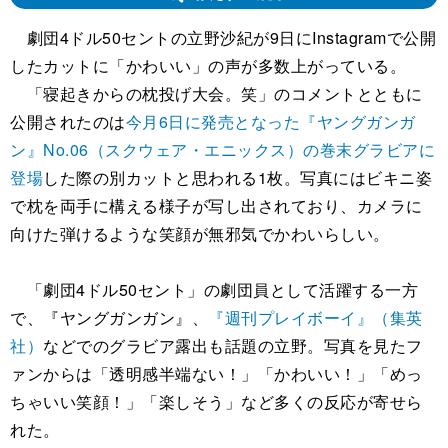
劇団4ドル50セントの立野沙紀が9日にInstagramで公開
したカットに「かわいい」の声が多数上がっている。
「寝起きからの枕投げ大会。笑」のコメントとともに
公開されたのは
今月6日に発売となった『ヤングガンガ
ン』No.06（スクウェア・エニックス）の巻末グラビアに
登場
した際の別カットと思われる1枚。写真にはビキニ姿
で枕を両手に構える様子が写し出されており、カメラに
向けた弾けるような笑顔が無邪気でかわいらしい。
「劇団4ドル50セント」の劇団員として活躍する一方
で、『ヤングガンガン』、
『週刊プレイボーイ』（集英
社）
などでのグラビア露出も話題の立野。写真を見たフ
ァンからは「透明感半端ない！」「かわいい！」「めっ
ちゃいい笑顔！」「楽しそう」など多くの反応が寄せら
れた。