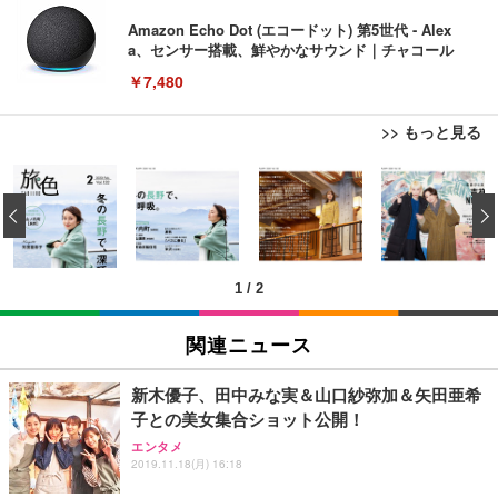
Amazon Echo Dot (エコードット) 第5世代 - Alex
a、センサー搭載、鮮やかなサウンド｜チャコール
￥7,480
>> もっと見る
[EdoErgo] オフィスチェア 椅子 テレワーク 疲れな
EIZO ビジネス向けプレミアムモニター | FlexScan
Amazonベーシック ペットシーツ 薄型 レギュラー 1
い 跳ね上げ式アームレスト コンパクト 約105度ロッ
EV3240X-WT | 31.5型4K UHD・USB Type-C・ホワ
‹
回使い捨て 無香料 ホワイト 300枚
キング pc 事務椅子 360度回転 座面昇降 強化ナイロ
イト
ン樹脂ベース 通気性メッシュ 在宅ワーク H-WY01
￥3,373
￥5,699
￥105,595
(黒網+黒枠+黒足)
1
/
2
EIZO ビジネス向けプレミアムモニター | FlexScan
SIHOO B100 オフィスチェア／デスクチェア メッシ
Amazonベーシック ペットシーツ 厚型 ワイド 42枚
EV2740X-WT | 27.0型4K UHD・USB Type-C・ホワ
ュチェア 人間工学 疲れない ブラック
x2袋(84枚) ホワイト(吸収面:ライトブルー)
関連ニュース
イト
￥27,999
￥3,234
￥109,572
新木優子、田中みな実＆山口紗弥加＆矢田亜希
子との美女集合ショット公開！
Sezlife オフィスチェア デスクチェア 疲れない テレ
【純正品】27"ゲーミングモニター DualSense 充電
ネオ・ルーライフ ネオ・オムツ L 中型犬用 26枚入
エンタメ
ワーク チェア 強化バックレスト 30度ロッキング機
2019.11.18(月) 16:18
フック付き（CFI-ZDM1J）
り 単品
能 人間工学 椅子 腰サポート 90度跳ね上げ式アーム
レスト 3Dヘッドレスト ハンガー付き 高反発クッシ
￥49,979
￥1,800