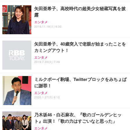
￥7,680
ョン PCチェア 通気性メッシュ ゲーミング/勉強/事
矢田亜希子、高校時代の超美少女秘蔵写真を披
務用 おしゃれ パソコンチェア (ブラック)
露
Sezlife オフィスチェア デスクチェア 疲れない テレ
【整備済み品】Dell E2724HS 27インチ 液晶モニタ
Smart Basic(スマートベーシック) 【Amazon.co.jp
エンタメ
ワーク チェア 強化バックレスト 30度ロッキング機
ー フルHD（1920×1080）VA 非光沢 HDMI/DisplayP
限定】 Smart Basic アイリスオーヤマ ペットシーツ
2019.11.16(土) 6:32
能 人間工学 椅子 腰サポート 90度跳ね上げ式アーム
ort/VGA スピーカー内蔵 高さ調整 スイベル VESA対
超厚型 お徳用 ワイド 100枚入 (x 1) (ケース販売)
レスト 3Dヘッドレスト ハンガー付き 高反発クッシ
応 ComfortView ビジネス向け
￥7,680
￥15,800
￥3,670
ョン PCチェア 通気性メッシュ ゲーミング/勉強/事
矢田亜希子、40歳突入で老眼が始まったことを
務用 おしゃれ パソコンチェア (ホワイト)
カミングアウト！
ANDWINT オフィスチェア デスクチェア 肘なし メ
【MiniLED/24.5inch/280Hz/FHD】GRAPHT THE S
アイリスオーヤマ ペットシーツ 超厚型 お徳用 レギ
ッシュ 通気性 ランバーサポート付き 腰サポート ガ
HOOTER Gaming Monitor 24” Essential ゲーミン
エンタメ
ュラー 200枚入【Amazon.co.jp限定】
ス圧無段階昇降 360度回転 キャスター付き コンパク
グモニター QD 24.5インチ 1ms FHD 量子ドット 残
2019.7.30(火) 7:49
ト 幅52×奥行58.5×高さ84～96cm テレワーク 在宅
像低減 (3年保証 | 輝点保証 | 日本メーカー)
￥3,731
￥4,139
￥34,980
勤務 ブラック
ミルクボーイ駒場、Twitterブロックをみちょぱ
に謝罪！
エンタメ
2020.1.27(月) 9:12
乃木坂46・白石麻衣、『歌のゴールデンヒッ
ト』出演！「歌の力はすごいなと思った」
エンタメ