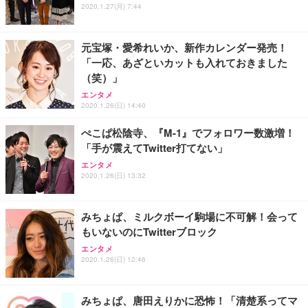
2020.1.27(月) 7:44
元宝塚・愛希れいか、新作カレンダー発売！
「一応、あざといカットも入れておきました
（笑）」
エンタメ
2020.1.26(日) 14:40
ぺこぱ松陰寺、『M-1』でフォロワー数激増！
「手が震えてTwitter打てない」
エンタメ
2020.1.26(日) 13:32
みちょぱ、ミルクボーイ駒場に不可解！会って
もいないのにTwitterブロック
エンタメ
2020.1.26(日) 12:46
みちょぱ、唐田えりかに恐怖！「清楚系ってマ