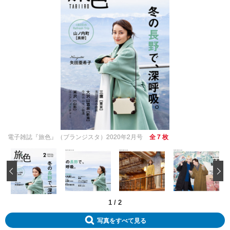
電子雑誌『旅色』（ブランジスタ）2020年2月号
全 7 枚
‹
1
/
2
写真をすべて見る