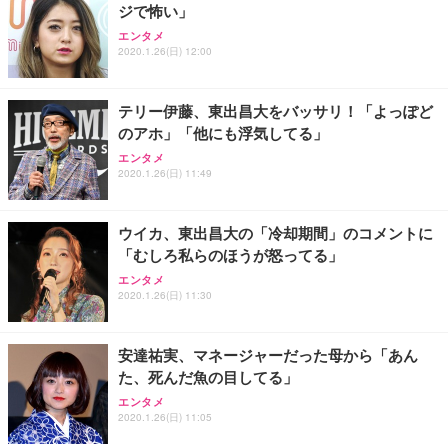
ジで怖い」
エンタメ
2020.1.26(日) 12:00
テリー伊藤、東出昌大をバッサリ！「よっぽど
のアホ」「他にも浮気してる」
エンタメ
2020.1.26(日) 11:49
ウイカ、東出昌大の「冷却期間」のコメントに
「むしろ私らのほうが怒ってる」
エンタメ
2020.1.26(日) 11:30
安達祐実、マネージャーだった母から「あん
た、死んだ魚の目してる」
エンタメ
2020.1.26(日) 11:05