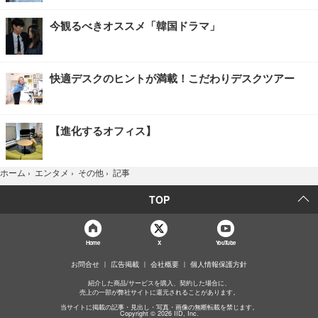
今観るべきオススメ「韓国ドラマ」
快適デスクのヒントが満載！こだわりデスクツアー
【進化するオフィス】
記事
ホーム
›
エンタメ
›
その他
›
TOP
Home
X
YouTube
お問合せ
広告掲載
会社概要
個人情報保護方針
紹介した商品/サービスを購入、契約した場合に、
売上の一部が弊社サイトに還元されることがあります。
当サイトに掲載の記事・見出し・写真・画像の無断転載を禁じます。
Copyright © 2026 IID, Inc.