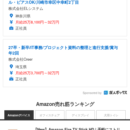
ル・ピアスOK/川崎市幸区中幸町2丁目
株式会社ELシステム
神奈川県
月給25万8,100円～32万円
正社員
27卒・新卒/IT事務/プロジェクト資料の整理と進行支援/賞与
年2回
株式会社Creer
埼玉県
月給25万3,700円～32万円
正社員
Sponsored by
Amazon売れ筋ランキング
Amazonデバイス
オフィスチェア
ディスプレイ
犬用トイレ
【New】Amazon Fire TV Stick HD | 手軽にストリ