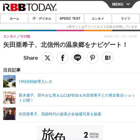
MENU
CLOSE
ホーム
IT・デジタル
SPEED TEST
エンタメ
ライフ
ホーム
IT・デジタル
エンタメ
その他
2020.1.27（月）13:40
矢田亜希子、北信州の温泉郷をナビゲート！
IT・デジタルTOP
スマートフォン
SPEED TEST
ネタ
ガジェット・ツール
エンタメ
注目記事
ショッピング
その他
エンタメTOP
映画・ドラマ
ライフ
10G光回線導入レポ
韓流・K-POP
韓国・芸能
ライフTOP
グルメ
リリース一覧
新木優子、田中みな実＆山口紗弥加＆矢田亜希子との美女集合ショッ
音楽
スポーツ
ペット
ショッピング
ト公開！
プッシュ通知の停止方法
グラビア
ブログ
その他
矢田亜希子、高校時代の超美少女秘蔵写真を披露
ショッピング
その他