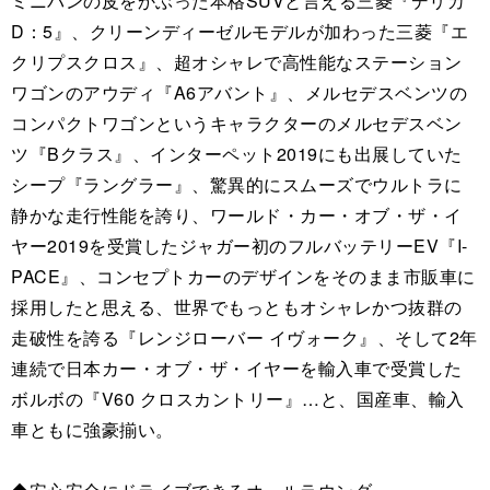
ミニバンの皮をかぶった本格SUVと言える三菱『デリカ
D：5』、クリーンディーゼルモデルが加わった三菱『エ
クリプスクロス』、超オシャレで高性能なステーション
ワゴンのアウディ『A6アバント』、メルセデスベンツの
コンパクトワゴンというキャラクターのメルセデスベン
ツ『Bクラス』、インターペット2019にも出展していた
シープ『ラングラー』、驚異的にスムーズでウルトラに
静かな走行性能を誇り、ワールド・カー・オブ・ザ・イ
ヤー2019を受賞したジャガー初のフルバッテリーEV『I-
PACE』、コンセプトカーのデザインをそのまま市販車に
採用したと思える、世界でもっともオシャレかつ抜群の
走破性を誇る『レンジローバー イヴォーク』、そして2年
連続で日本カー・オブ・ザ・イヤーを輸入車で受賞した
ボルボの『V60 クロスカントリー』…と、国産車、輸入
車ともに強豪揃い。