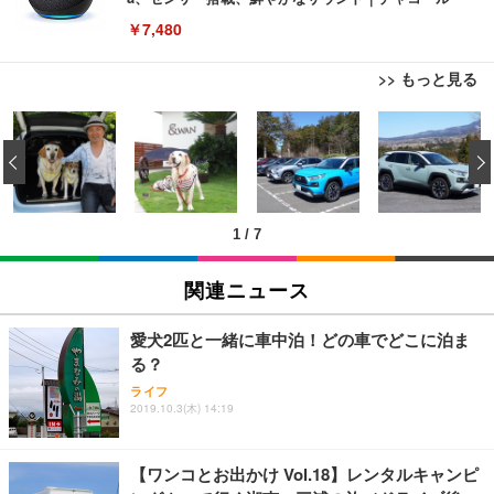
￥7,480
>> もっと見る
[EdoErgo] オフィスチェア 椅子 テレワーク 疲れな
EIZO ビジネス向けプレミアムモニター | FlexScan
Amazonベーシック ペットシーツ 薄型 レギュラー 1
い 跳ね上げ式アームレスト コンパクト 約105度ロッ
EV3240X-WT | 31.5型4K UHD・USB Type-C・ホワ
‹
回使い捨て 無香料 ホワイト 300枚
キング pc 事務椅子 360度回転 座面昇降 強化ナイロ
イト
ン樹脂ベース 通気性メッシュ 在宅ワーク H-WY01
￥3,373
￥5,699
￥105,595
(黒網+黒枠+黒足)
1
/
7
EIZO ビジネス向けプレミアムモニター | FlexScan
SIHOO B100 オフィスチェア／デスクチェア メッシ
Amazonベーシック ペットシーツ 厚型 ワイド 42枚
EV2740X-WT | 27.0型4K UHD・USB Type-C・ホワ
ュチェア 人間工学 疲れない ブラック
x2袋(84枚) ホワイト(吸収面:ライトブルー)
関連ニュース
イト
￥27,999
￥3,234
￥109,572
愛犬2匹と一緒に車中泊！どの車でどこに泊ま
る？
Sezlife オフィスチェア デスクチェア 疲れない テレ
【純正品】27"ゲーミングモニター DualSense 充電
ネオ・ルーライフ ネオ・オムツ L 中型犬用 26枚入
ライフ
ワーク チェア 強化バックレスト 30度ロッキング機
2019.10.3(木) 14:19
フック付き（CFI-ZDM1J）
り 単品
能 人間工学 椅子 腰サポート 90度跳ね上げ式アーム
レスト 3Dヘッドレスト ハンガー付き 高反発クッシ
￥49,979
￥1,800
￥7,680
ョン PCチェア 通気性メッシュ ゲーミング/勉強/事
【ワンコとお出かけ Vol.18】レンタルキャンピ
務用 おしゃれ パソコンチェア (ブラック)