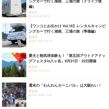
ングカーで行く湘南、三浦の旅（ドライブ後
Sezlife オフィスチェア デスクチェア 疲れない テレ
【整備済み品】Dell E2724HS 27インチ 液晶モニタ
Smart Basic(スマートベーシック) 【Amazon.co.jp
編）
ワーク チェア 強化バックレスト 30度ロッキング機
ー フルHD（1920×1080）VA 非光沢 HDMI/DisplayP
限定】 Smart Basic アイリスオーヤマ ペットシーツ
能 人間工学 椅子 腰サポート 90度跳ね上げ式アーム
ort/VGA スピーカー内蔵 高さ調整 スイベル VESA対
超厚型 お徳用 ワイド 100枚入 (x 1) (ケース販売)
ライフ
2018.8.7(火) 22:10
レスト 3Dヘッドレスト ハンガー付き 高反発クッシ
応 ComfortView ビジネス向け
￥7,680
￥15,800
￥3,670
ョン PCチェア 通気性メッシュ ゲーミング/勉強/事
【ワンコとお出かけ Vol.16】レンタルキャンピ
務用 おしゃれ パソコンチェア (ホワイト)
ングカーで行く湘南、三浦の旅（準備編）
ANDWINT オフィスチェア デスクチェア 肘なし メ
【MiniLED/24.5inch/280Hz/FHD】GRAPHT THE S
アイリスオーヤマ ペットシーツ 超厚型 お徳用 レギ
ッシュ 通気性 ランバーサポート付き 腰サポート ガ
HOOTER Gaming Monitor 24” Essential ゲーミン
ライフ
ュラー 200枚入【Amazon.co.jp限定】
ス圧無段階昇降 360度回転 キャスター付き コンパク
グモニター QD 24.5インチ 1ms FHD 量子ドット 残
2018.7.14(土) 12:13
ト 幅52×奥行58.5×高さ84～96cm テレワーク 在宅
像低減 (3年保証 | 輝点保証 | 日本メーカー)
￥3,731
￥4,139
￥34,980
勤務 ブラック
愛犬と熱気球体験も！「第五回アウトドアドッ
グフェスタin八ヶ岳」9月21日・22日開催
ライフ
2019.9.17(火) 2:41
週末の「わんわんカーニバル」は大賑わい！
ライフ
2019.4.14(日) 11:26