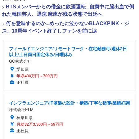
>
BTSメンバーからの借金に飲酒運転...自粛中に脳出血で倒
れた韓国芸人、退院 麻痺が残る状態で出廷へ
>
何を意味するのか...めったに泣かないBLACKPINK・ジ
ス、10周年イベント終了しファンを前に涙
フィールドエンジニア/リモートワーク・在宅勤務可/週休2日
以上/土日両日固定休み/日曜休み
GO株式会社
愛知県
年収400万円～700万円
正社員
インフラエンジニア/IT基盤の設計・構築/丁寧な指導/業績好調
株式会社ELM
神奈川県
月給32万3,300円～59万円
正社員