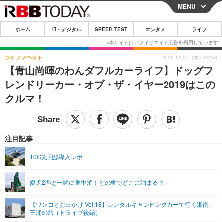
MENU
CLOSE
ホーム
IT・デジタル
SPEED TEST
エンタメ
ライフ
ホーム
IT・デジタル
ライフ
ペット
2019.11.27（水）22:53
【青山尚暉のわんダフルカーライフ】ドッグフ
IT・デジタルTOP
スマートフォン
SPEED TEST
レンドリーカー・オブ・ザ・イヤー2019はこの
ネタ
ガジェット・ツール
クルマ！
エンタメ
ショッピング
その他
エンタメTOP
映画・ドラマ
ライフ
韓流・K-POP
韓国・芸能
注目記事
ライフTOP
グルメ
リリース一覧
音楽
スポーツ
10G光回線導入レポ
ペット
ショッピング
プッシュ通知の停止方法
グラビア
ブログ
その他
愛犬2匹と一緒に車中泊！どの車でどこに泊まる？
ショッピング
その他
【ワンコとお出かけ Vol.18】レンタルキャンピングカーで行く湘南、
三浦の旅（ドライブ後編）