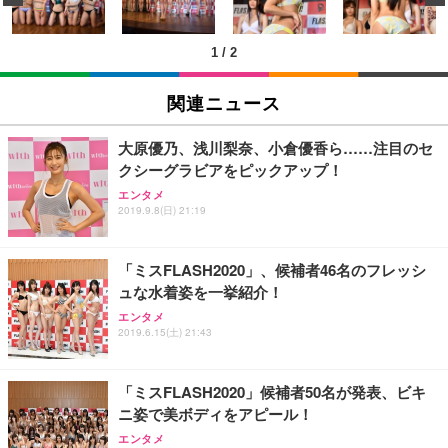
ン樹脂ベース 通気性メッシュ 在宅ワーク H-WY01
￥3,373
￥5,699
￥105,595
(黒網+黒枠+黒足)
1
/
2
EIZO ビジネス向けプレミアムモニター | FlexScan
SIHOO B100 オフィスチェア／デスクチェア メッシ
Amazonベーシック ペットシーツ 厚型 ワイド 42枚
EV2740X-WT | 27.0型4K UHD・USB Type-C・ホワ
ュチェア 人間工学 疲れない ブラック
x2袋(84枚) ホワイト(吸収面:ライトブルー)
関連ニュース
イト
￥27,999
￥3,234
￥109,572
大原優乃、浅川梨奈、小倉優香ら……注目のセ
クシーグラビアをピックアップ！
Sezlife オフィスチェア デスクチェア 疲れない テレ
【純正品】27"ゲーミングモニター DualSense 充電
ネオ・ルーライフ ネオ・オムツ L 中型犬用 26枚入
エンタメ
ワーク チェア 強化バックレスト 30度ロッキング機
フック付き（CFI-ZDM1J）
り 単品
2019.9.8(日) 21:19
能 人間工学 椅子 腰サポート 90度跳ね上げ式アーム
レスト 3Dヘッドレスト ハンガー付き 高反発クッシ
￥49,979
￥1,800
￥7,680
ョン PCチェア 通気性メッシュ ゲーミング/勉強/事
「ミスFLASH2020」、候補者46名のフレッシ
務用 おしゃれ パソコンチェア (ブラック)
ュな水着姿を一挙紹介！
Sezlife オフィスチェア デスクチェア 疲れない テレ
【整備済み品】Dell E2724HS 27インチ 液晶モニタ
Smart Basic(スマートベーシック) 【Amazon.co.jp
エンタメ
ワーク チェア 強化バックレスト 30度ロッキング機
ー フルHD（1920×1080）VA 非光沢 HDMI/DisplayP
限定】 Smart Basic アイリスオーヤマ ペットシーツ
2019.6.15(土) 21:43
能 人間工学 椅子 腰サポート 90度跳ね上げ式アーム
ort/VGA スピーカー内蔵 高さ調整 スイベル VESA対
超厚型 お徳用 ワイド 100枚入 (x 1) (ケース販売)
レスト 3Dヘッドレスト ハンガー付き 高反発クッシ
応 ComfortView ビジネス向け
￥7,680
￥15,800
￥3,670
ョン PCチェア 通気性メッシュ ゲーミング/勉強/事
「ミスFLASH2020」候補者50名が発表、ビキ
務用 おしゃれ パソコンチェア (ホワイト)
ニ姿で美ボディをアピール！
ANDWINT オフィスチェア デスクチェア 肘なし メ
【MiniLED/24.5inch/280Hz/FHD】GRAPHT THE S
アイリスオーヤマ ペットシーツ 超厚型 お徳用 レギ
ッシュ 通気性 ランバーサポート付き 腰サポート ガ
HOOTER Gaming Monitor 24” Essential ゲーミン
エンタメ
ュラー 200枚入【Amazon.co.jp限定】