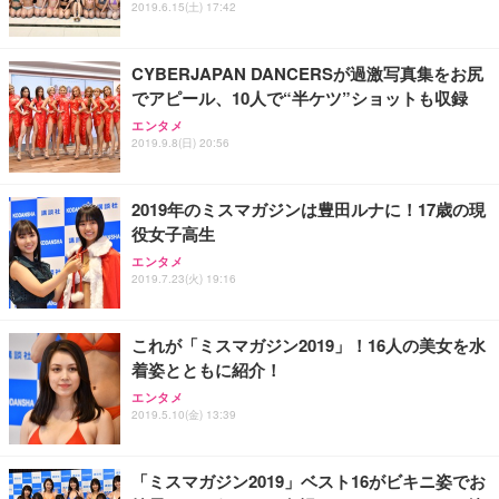
ス圧無段階昇降 360度回転 キャスター付き コンパク
グモニター QD 24.5インチ 1ms FHD 量子ドット 残
2019.6.15(土) 17:42
ト 幅52×奥行58.5×高さ84～96cm テレワーク 在宅
像低減 (3年保証 | 輝点保証 | 日本メーカー)
￥3,731
￥4,139
￥34,980
勤務 ブラック
CYBERJAPAN DANCERSが過激写真集をお尻
でアピール、10人で“半ケツ”ショットも収録
エンタメ
2019.9.8(日) 20:56
2019年のミスマガジンは豊田ルナに！17歳の現
役女子高生
エンタメ
2019.7.23(火) 19:16
これが「ミスマガジン2019」！16人の美女を水
着姿とともに紹介！
エンタメ
2019.5.10(金) 13:39
「ミスマガジン2019」ベスト16がビキニ姿でお