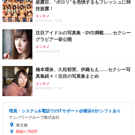
披露目、“ポロリ”を危惧するもフレッシュに特
技披露！
エンタメ
2019.5.7(火) 19:52
注目アイドルの写真集・DVD満載……セクシー
グラビア一挙公開
エンタメ
2019.4.8(月) 9:34
橋本環奈、久松郁実、伊織もえ……セクシー写
真集続々！注目の写真集まとめ
エンタメ
2019.2.9(土) 11:00
増員・システム&電話でのITサポート@横浜3分!シフトあり
マンパワーグループ株式会社
東京都
時給1,750円