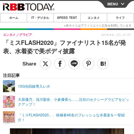
MENU
CLOSE
ホーム
IT・デジタル
SPEED TEST
エンタメ
ライフ
ホーム
IT・デジタル
エンタメ
グラビア
2019.9.8（日）21:27
「ミスFLASH2020」ファイナリスト15名が発
IT・デジタルTOP
スマートフォン
SPEED TEST
表、水着姿で美ボディ披露
ネタ
ガジェット・ツール
エンタメ
ショッピング
その他
エンタメTOP
映画・ドラマ
ライフ
注目記事
韓流・K-POP
韓国・芸能
ライフTOP
グルメ
リリース一覧
10G光回線導入レポ
音楽
スポーツ
ペット
ショッピング
プッシュ通知の停止方法
大原優乃、浅川梨奈、小倉優香ら……注目のセクシーグラビアをピッ
クアップ！
グラビア
ブログ
その他
「ミスFLASH2020」、候補者46名のフレッシュな水着姿を一挙紹
ショッピング
その他
介！