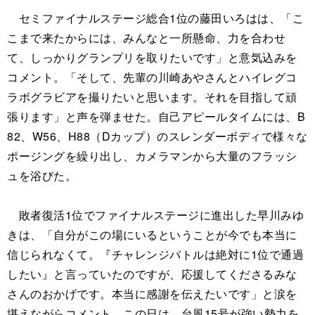
セミファイナルステージ総合1位の藤田いろはは、「こ
こまで来たからには、みんなと一所懸命、力を合わせ
て、しっかりグランプリを取りたいです」と意気込みを
コメント。「そして、先輩の川崎あやさんとハイレグコ
ラボグラビアを撮りたいと思います。それを目指して頑
張ります」と声を弾ませた。自己アピールタイムには、B
82、W56、H88（Dカップ）のスレンダーボディで様々な
ポージングを繰り出し、カメラマンから大量のフラッシ
ュを浴びた。
敗者復活1位でファイナルステージに進出した早川みゆ
きは、「自分がこの場にいるということが今でも本当に
信じられなくて。『チャレンジバトルは絶対に1位で通過
したい』と言っていたのですが、応援してくださるみな
さんのおかげです。本当に感謝を伝えたいです」と涙を
堪えながらコメント。この日は、台風15号が強い勢力を