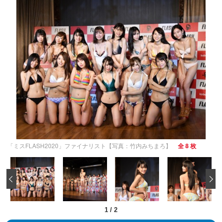
「ミスFLASH2020」ファイナリスト【写真：竹内みちまろ】
全 8 枚
‹
1
/
2