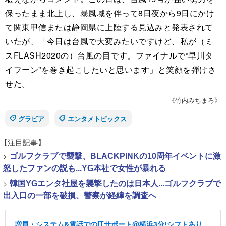
保ったまま北上し、暴風域を伴って8日夜から9日にかけ
て関東甲信または静岡県に上陸する見込みと発表されて
いたが、「今日は台風で大変みたいですけど、私が（ミ
スFLASH2020の）台風の目です。ファイナルで“早川タ
イフーン”を巻き起こしたいと思います」と笑顔を弾けさ
せた。
《竹内みちまろ》
グラビア
エンタメトピックス
【注目記事】
>
ゴルフクラブで襲撃、BLACKPINKの10周年イベントに激
怒したファンの説も...YG本社で女性が暴れる
>
韓国YGエンタ社屋を襲撃したのは日本人...ゴルフクラブで
出入口の一部を破損、警察が経緯を調査へ
増員・システム&電話でのITサポート@横浜3分!シフトあり