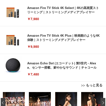
Amazon Fire TV Stick 4K Select | 4Kの高画質スト
リーミング | ストリーミングメディアプレイヤー
￥7,980
Amazon Fire TV Stick 4K Plus | 映画館のような4K
体験 | ストリーミングメディアプレイヤー
￥9,980
Amazon Echo Dot (エコードット) 第5世代 - Alex
a、センサー搭載、鮮やかなサウンド｜チャコール
￥7,480
>> もっと見る
[EdoErgo] オフィスチェア 椅子 テレワーク 疲れな
EIZO ビジネス向けプレミアムモニター | FlexScan
Amazonベーシック ペットシーツ 薄型 レギュラー 1
い 跳ね上げ式アームレスト コンパクト 約105度ロッ
EV3240X-WT | 31.5型4K UHD・USB Type-C・ホワ
‹
回使い捨て 無香料 ホワイト 300枚
キング pc 事務椅子 360度回転 座面昇降 強化ナイロ
イト