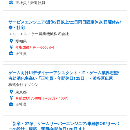
正社員 / 派遣社員
サービスエンジニア/週休2日以上/土日両日固定休み/日曜休み/
寮・社宅
エム・エス・ケー農業機械株式会社
愛知県
年収350万円～600万円
正社員
ゲーム向けUIデザイナーアシスタント・IT・ゲーム業界志望/
有給消化率高い「正社員・年間休日125日」・渋谷区広尾
株式会社キソシン
東京都
月給23万7,400円～37万7,400円
正社員
「新卒・27卒」ゲームサーバーエンジニア/未経験OK/サーバ
ーの設計・構築・運用/年間休日120日以上