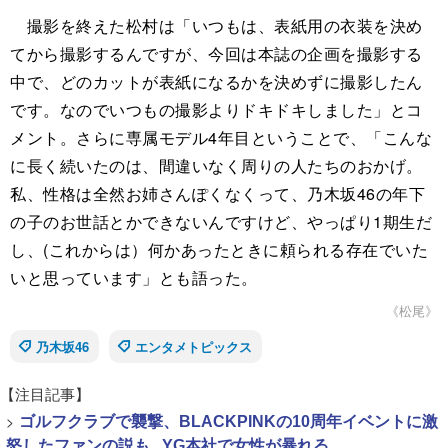
撮影を終えた松村は「いつもは、表紙用の衣装を決め
てから撮影するんですが、今回は本誌の企画を撮影する
中で、どのカットが表紙になるかを決めずに撮影したん
です。なのでいつもの撮影よりドキドキしました」とコ
メント。さらに専属モデル4年目ということで、「こんな
に長く続いたのは、間違いなく周りの人たちのおかげ。
私、性格は全然お姉さんぽくなくって、乃木坂46の年下
の子のお世話とかできないんですけど、やっぱり1期生だ
し、(これからは）何かあったときに頼られる存在でいた
いと思っています」とも語った。
《松尾》
乃木坂46
エンタメトピックス
【注目記事】
>
ゴルフクラブで襲撃、BLACKPINKの10周年イベントに激
怒したファンの説も...YG本社で女性が暴れる