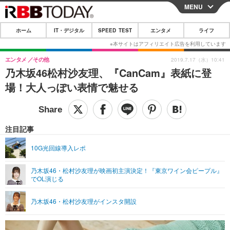
MENU
CLOSE
ホーム
IT・デジタル
SPEED TEST
エンタメ
ライフ
ホーム
IT・デジタル
エンタメ
その他
2019.7.17（水）10:41
乃木坂46松村沙友理、『CanCam』表紙に登
IT・デジタルTOP
スマートフォン
SPEED TEST
場！大人っぽい表情で魅せる
ネタ
ガジェット・ツール
エンタメ
ショッピング
その他
エンタメTOP
映画・ドラマ
ライフ
注目記事
韓流・K-POP
韓国・芸能
ライフTOP
グルメ
リリース一覧
10G光回線導入レポ
音楽
スポーツ
ペット
ショッピング
プッシュ通知の停止方法
乃木坂46・松村沙友理が映画初主演決定！『東京ワイン会ピープル』
でOL演じる
グラビア
ブログ
その他
ショッピング
その他
乃木坂46・松村沙友理がインスタ開設