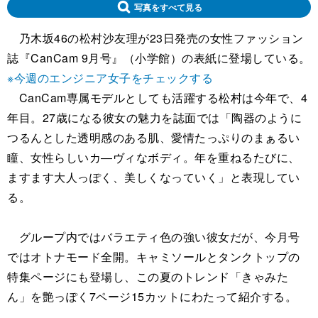
写真をすべて見る
乃木坂46の松村沙友理が23日発売の女性ファッション
誌『CanCam 9月号』（小学館）の表紙に登場している。
※今週のエンジニア女子をチェックする
CanCam専属モデルとしても活躍する松村は今年で、4
年目。27歳になる彼女の魅力を誌面では「陶器のように
つるんとした透明感のある肌、愛情たっぷりのまぁるい
瞳、女性らしいカ―ヴィなボディ。年を重ねるたびに、
ますます大人っぽく、美しくなっていく」と表現してい
る。
グループ内ではバラエティ色の強い彼女だが、今月号
ではオトナモード全開。キャミソールとタンクトップの
特集ページにも登場し、この夏のトレンド「きゃみた
ん」を艶っぽく7ページ15カットにわたって紹介する。