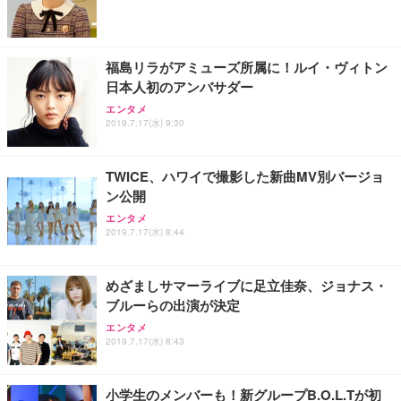
ワーク チェア 強化バックレスト 30度ロッキング機
ー フルHD（1920×1080）VA 非光沢 HDMI/DisplayP
限定】 Smart Basic アイリスオーヤマ ペットシーツ
能 人間工学 椅子 腰サポート 90度跳ね上げ式アーム
ort/VGA スピーカー内蔵 高さ調整 スイベル VESA対
超厚型 お徳用 ワイド 100枚入 (x 1) (ケース販売)
レスト 3Dヘッドレスト ハンガー付き 高反発クッシ
応 ComfortView ビジネス向け
￥7,680
￥15,800
￥3,670
ョン PCチェア 通気性メッシュ ゲーミング/勉強/事
福島リラがアミューズ所属に！ルイ・ヴィトン
務用 おしゃれ パソコンチェア (ホワイト)
日本人初のアンバサダー
ANDWINT オフィスチェア デスクチェア 肘なし メ
【MiniLED/24.5inch/280Hz/FHD】GRAPHT THE S
アイリスオーヤマ ペットシーツ 超厚型 お徳用 レギ
ッシュ 通気性 ランバーサポート付き 腰サポート ガ
HOOTER Gaming Monitor 24” Essential ゲーミン
エンタメ
ュラー 200枚入【Amazon.co.jp限定】
ス圧無段階昇降 360度回転 キャスター付き コンパク
グモニター QD 24.5インチ 1ms FHD 量子ドット 残
2019.7.17(水) 9:30
ト 幅52×奥行58.5×高さ84～96cm テレワーク 在宅
像低減 (3年保証 | 輝点保証 | 日本メーカー)
￥3,731
￥4,139
￥34,980
勤務 ブラック
TWICE、ハワイで撮影した新曲MV別バージョ
ン公開
エンタメ
2019.7.17(水) 8:44
めざましサマーライブに足立佳奈、ジョナス・
ブルーらの出演が決定
エンタメ
2019.7.17(水) 8:43
小学生のメンバーも！新グループB.O.L.Tが初