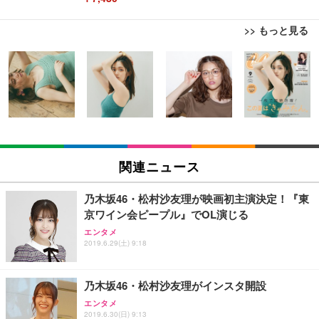
>> もっと見る
[EdoErgo] オフィスチェア 椅子 テレワーク 疲れな
EIZO ビジネス向けプレミアムモニター | FlexScan
Amazonベーシック ペットシーツ 薄型 レギュラー 1
い 跳ね上げ式アームレスト コンパクト 約105度ロッ
EV3240X-WT | 31.5型4K UHD・USB Type-C・ホワ
回使い捨て 無香料 ホワイト 300枚
キング pc 事務椅子 360度回転 座面昇降 強化ナイロ
イト
ン樹脂ベース 通気性メッシュ 在宅ワーク H-WY01
￥3,373
￥5,699
￥105,595
(黒網+黒枠+黒足)
EIZO ビジネス向けプレミアムモニター | FlexScan
SIHOO B100 オフィスチェア／デスクチェア メッシ
Amazonベーシック ペットシーツ 厚型 ワイド 42枚
EV2740X-WT | 27.0型4K UHD・USB Type-C・ホワ
ュチェア 人間工学 疲れない ブラック
x2袋(84枚) ホワイト(吸収面:ライトブルー)
関連ニュース
イト
￥27,999
￥3,234
￥109,572
乃木坂46・松村沙友理が映画初主演決定！『東
京ワイン会ピープル』でOL演じる
Sezlife オフィスチェア デスクチェア 疲れない テレ
【純正品】27"ゲーミングモニター DualSense 充電
ネオ・ルーライフ ネオ・オムツ L 中型犬用 26枚入
エンタメ
ワーク チェア 強化バックレスト 30度ロッキング機
2019.6.29(土) 9:18
フック付き（CFI-ZDM1J）
り 単品
能 人間工学 椅子 腰サポート 90度跳ね上げ式アーム
レスト 3Dヘッドレスト ハンガー付き 高反発クッシ
￥49,979
￥1,800
￥7,680
ョン PCチェア 通気性メッシュ ゲーミング/勉強/事
乃木坂46・松村沙友理がインスタ開設
務用 おしゃれ パソコンチェア (ブラック)
エンタメ
Sezlife オフィスチェア デスクチェア 疲れない テレ
【整備済み品】Dell E2724HS 27インチ 液晶モニタ
Smart Basic(スマートベーシック) 【Amazon.co.jp
2019.6.30(日) 9:13