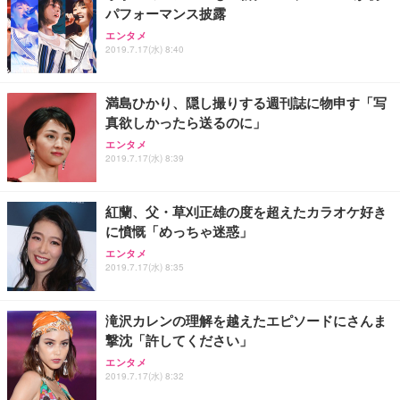
パフォーマンス披露
エンタメ
2019.7.17(水) 8:40
満島ひかり、隠し撮りする週刊誌に物申す「写
真欲しかったら送るのに」
エンタメ
2019.7.17(水) 8:39
紅蘭、父・草刈正雄の度を超えたカラオケ好き
に憤慨「めっちゃ迷惑」
エンタメ
2019.7.17(水) 8:35
滝沢カレンの理解を越えたエピソードにさんま
撃沈「許してください」
エンタメ
2019.7.17(水) 8:32