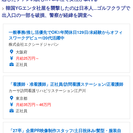
>
韓国YGエンタ社屋を襲撃したのは日本人...ゴルフクラブで
出入口の一部を破損、警察が経緯を調査へ
一般事務/推し活優先でOK!/年間休日129日/未経験からオフィ
スワークデビュー/20代活躍中
株式会社エクシードジャパン
大阪府
月給25万円～
正社員
「看護師・准看護師」正社員/訪問看護ステーション/正看護師
カーサ訪問看護リハビリステーション江戸川
東京都
月給35万円～46万円
正社員
「27卒」企業PR映像制作スタッフ/土日祝休み/髪型・服装自