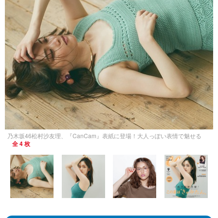
乃木坂46松村沙友理、『CanCam』表紙に登場！大人っぽい表情で魅せる
全 4 枚