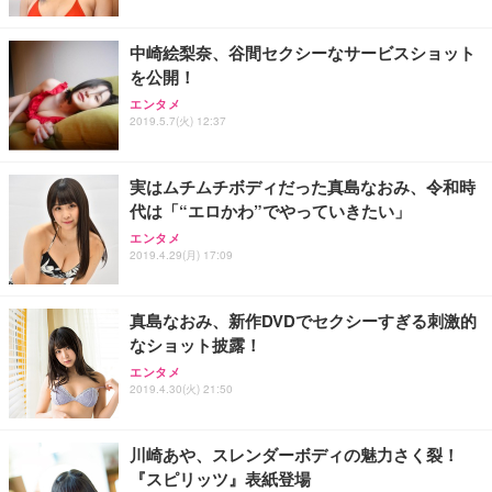
ト 幅52×奥行58.5×高さ84～96cm テレワーク 在宅
像低減 (3年保証 | 輝点保証 | 日本メーカー)
￥3,731
￥4,139
￥34,980
勤務 ブラック
中崎絵梨奈、谷間セクシーなサービスショット
を公開！
エンタメ
2019.5.7(火) 12:37
実はムチムチボディだった真島なおみ、令和時
代は「“エロかわ”でやっていきたい」
エンタメ
2019.4.29(月) 17:09
真島なおみ、新作DVDでセクシーすぎる刺激的
なショット披露！
エンタメ
2019.4.30(火) 21:50
川崎あや、スレンダーボディの魅力さく裂！
『スピリッツ』表紙登場