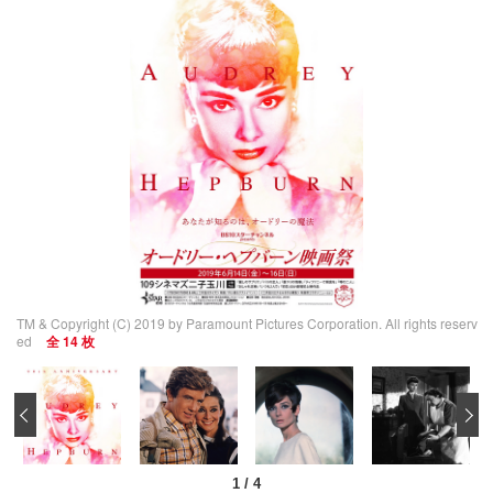
TM & Copyright (C) 2019 by Paramount Pictures Corporation. All rights reserv
ed
全 14 枚
‹
1
/
4