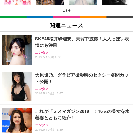
(黒網+黒枠+黒足)
1
/
4
EIZO ビジネス向けプレミアムモニター | FlexScan
SIHOO B100 オフィスチェア／デスクチェア メッシ
Amazonベーシック ペットシーツ 厚型 ワイド 42枚
EV2740X-WT | 27.0型4K UHD・USB Type-C・ホワ
ュチェア 人間工学 疲れない ブラック
x2袋(84枚) ホワイト(吸収面:ライトブルー)
関連ニュース
イト
￥27,999
￥3,234
￥109,572
SKE48松井珠理奈、美背中披露！大人っぽい表
情にも注目
Sezlife オフィスチェア デスクチェア 疲れない テレ
【純正品】27"ゲーミングモニター DualSense 充電
ネオ・ルーライフ ネオ・オムツ L 中型犬用 26枚入
エンタメ
ワーク チェア 強化バックレスト 30度ロッキング機
フック付き（CFI-ZDM1J）
り 単品
2019.5.13(月) 8:06
能 人間工学 椅子 腰サポート 90度跳ね上げ式アーム
レスト 3Dヘッドレスト ハンガー付き 高反発クッシ
￥49,979
￥1,800
￥7,680
ョン PCチェア 通気性メッシュ ゲーミング/勉強/事
大原優乃、グラビア撮影時のセクシー谷間カッ
務用 おしゃれ パソコンチェア (ブラック)
ト公開！
Sezlife オフィスチェア デスクチェア 疲れない テレ
【整備済み品】Dell E2724HS 27インチ 液晶モニタ
Smart Basic(スマートベーシック) 【Amazon.co.jp
エンタメ
ワーク チェア 強化バックレスト 30度ロッキング機
ー フルHD（1920×1080）VA 非光沢 HDMI/DisplayP
限定】 Smart Basic アイリスオーヤマ ペットシーツ
2019.5.10(金) 19:57
能 人間工学 椅子 腰サポート 90度跳ね上げ式アーム
ort/VGA スピーカー内蔵 高さ調整 スイベル VESA対
超厚型 お徳用 ワイド 100枚入 (x 1) (ケース販売)
レスト 3Dヘッドレスト ハンガー付き 高反発クッシ
応 ComfortView ビジネス向け
￥7,680
￥15,800
￥3,670
ョン PCチェア 通気性メッシュ ゲーミング/勉強/事
これが「ミスマガジン2019」！16人の美女を水
務用 おしゃれ パソコンチェア (ホワイト)
着姿とともに紹介！
ANDWINT オフィスチェア デスクチェア 肘なし メ
【MiniLED/24.5inch/280Hz/FHD】GRAPHT THE S
アイリスオーヤマ ペットシーツ 超厚型 お徳用 レギ
ッシュ 通気性 ランバーサポート付き 腰サポート ガ
HOOTER Gaming Monitor 24” Essential ゲーミン
エンタメ
ュラー 200枚入【Amazon.co.jp限定】
ス圧無段階昇降 360度回転 キャスター付き コンパク
グモニター QD 24.5インチ 1ms FHD 量子ドット 残
2019.5.10(金) 13:39