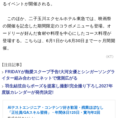
るイベントが開催される。
このほか、二子玉川エクセルホテル東急では、映画祭
の開催を記念した期間限定のコラボメニューも登場。オ
ードリーが好んだ食材や料理を中心にしたコース料理が
登場する。こちらは、6月1日から6月30日まで一ヶ月間開
催。
《KT》
【注目記事】
>
FRIDAYが熱愛スクープ予告!大河女優とシンガーソングラ
イター組み合わせにネットで憶測広がる
>
羽生結弦自らポーズを提案し撮影!完全撮り下ろし2027年
度版カレンダーが発売決定!
AIテストエンジニア・コンテンツ好き歓迎・残業ほぼなし
「正社員/QAスキル習得」・年間休日125日・賞与年2回
株式会社キソシン