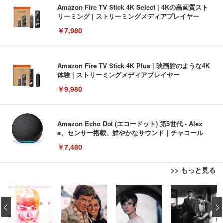
Amazon Fire TV Stick 4K Select | 4Kの高画質スト
リーミング | ストリーミングメディアプレイヤー
￥7,980
Amazon Fire TV Stick 4K Plus | 映画館のような4K
体験 | ストリーミングメディアプレイヤー
￥9,980
Amazon Echo Dot (エコードット) 第5世代 - Alex
a、センサー搭載、鮮やかなサウンド｜チャコール
￥7,480
>> もっと見る
[EdoErgo] オフィスチェア 椅子 テレワーク 疲れな
EIZO ビジネス向けプレミアムモニター | FlexScan
Amazonベーシック ペットシーツ 薄型 レギュラー 1
い 跳ね上げ式アームレスト コンパクト 約105度ロッ
EV3240X-WT | 31.5型4K UHD・USB Type-C・ホワ
‹
回使い捨て 無香料 ホワイト 300枚
キング pc 事務椅子 360度回転 座面昇降 強化ナイロ
イト
ン樹脂ベース 通気性メッシュ 在宅ワーク H-WY01
￥3,373
￥5,699
￥105,595