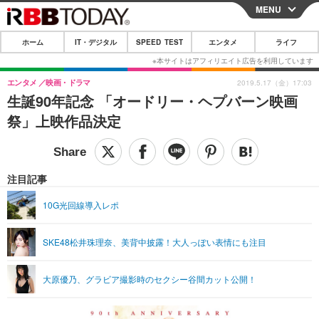
MENU
CLOSE
ホーム
IT・デジタル
SPEED TEST
エンタメ
ライフ
ホーム
IT・デジタル
エンタメ
映画・ドラマ
2019.5.17（金）17:03
生誕90年記念 「オードリー・ヘプバーン映画
IT・デジタルTOP
スマートフォン
SPEED TEST
祭」上映作品決定
ネタ
ガジェット・ツール
エンタメ
ショッピング
その他
エンタメTOP
映画・ドラマ
ライフ
注目記事
韓流・K-POP
韓国・芸能
ライフTOP
グルメ
リリース一覧
10G光回線導入レポ
音楽
スポーツ
ペット
ショッピング
プッシュ通知の停止方法
SKE48松井珠理奈、美背中披露！大人っぽい表情にも注目
グラビア
ブログ
その他
ショッピング
その他
大原優乃、グラビア撮影時のセクシー谷間カット公開！