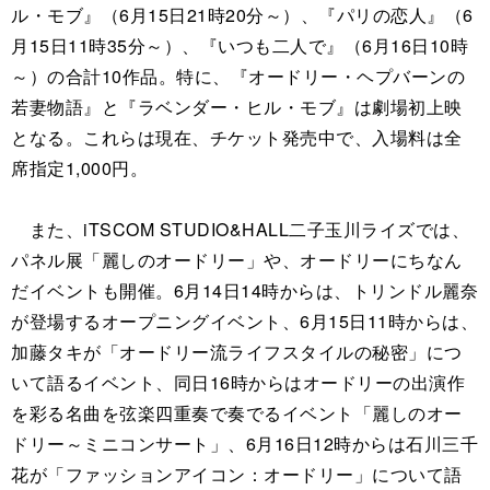
ル・モブ』（6月15日21時20分～）、『パリの恋人』（6
月15日11時35分～）、『いつも二人で』（6月16日10時
～）の合計10作品。特に、『オードリー・ヘプバーンの
若妻物語』と『ラベンダー・ヒル・モブ』は劇場初上映
となる。これらは現在、チケット発売中で、入場料は全
席指定1,000円。
また、iTSCOM STUDIO&HALL二子玉川ライズでは、
パネル展「麗しのオードリー」や、オードリーにちなん
だイベントも開催。6月14日14時からは、トリンドル麗奈
が登場するオープニングイベント、6月15日11時からは、
加藤タキが「オードリー流ライフスタイルの秘密」につ
いて語るイベント、同日16時からはオードリーの出演作
を彩る名曲を弦楽四重奏で奏でるイベント「麗しのオー
ドリー～ミニコンサート」、6月16日12時からは石川三千
花が「ファッションアイコン：オードリー」について語