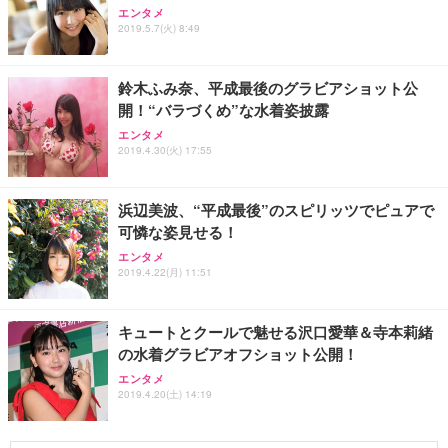
エンタメ
2019.5.7(火) 8:49
鈴木ふみ奈、平成最後のグラビアショット公
開！“バラづくめ”な水着姿披露
エンタメ
2019.4.30(火) 17:55
浜辺美波、“平成最後”のスピリッツでピュアで
可憐な姿見せる！
エンタメ
2019.4.22(月) 11:51
キュートとクールで魅せる沢口愛華＆寺本莉緒
の水着グラビアオフショット公開！
エンタメ
2019.4.20(土) 14:19