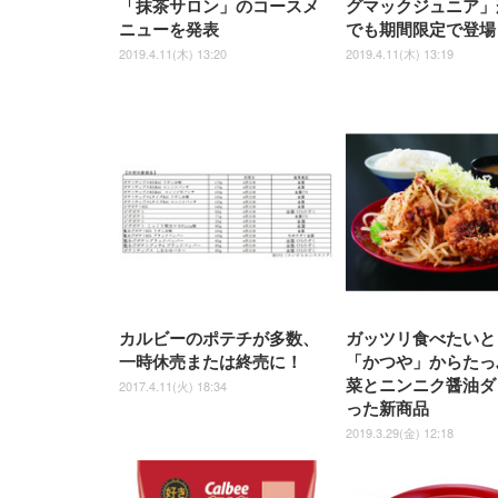
「抹茶サロン」のコースメ
グマックジュニア」
ニューを発表
でも期間限定で登場
2019.4.11(木) 13:20
2019.4.11(木) 13:19
カルビーのポテチが多数、
ガッツリ食べたいと
一時休売または終売に！
「かつや」からたっ
菜とニンニク醤油ダ
2017.4.11(火) 18:34
った新商品
2019.3.29(金) 12:18