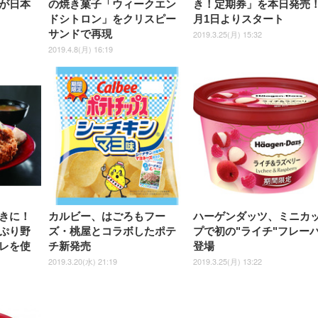
が日本
の焼き菓子「ウィークエン
き！定期券」を本日発売！
ドシトロン」をクリスピー
月1日よりスタート
サンドで再現
2019.3.25(月) 15:32
2019.4.8(月) 16:19
きに！
カルビー、はごろもフー
ハーゲンダッツ、ミニカ
ぷり野
ズ・桃屋とコラボしたポテ
プで初の"ライチ"フレー
レを使
チ新発売
登場
2019.3.20(水) 21:19
2019.3.25(月) 13:22