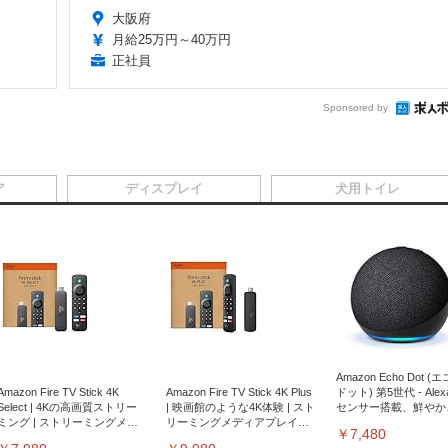
大阪府
月給25万円～40万円
正社員
Sponsored by
ア
ディスプレイ
犬用トイレ
Amazon Echo Dot (
Amazon Fire TV Stick 4K
Amazon Fire TV Stick 4K Plus
ドット) 第5世代 - Ale
Select | 4Kの高画質ストリー
| 映画館のような4K体験 | スト
センサー搭載、鮮やか
ミング | ストリーミングメデ
リーミングメディアプレイヤ
サウンド｜チャコール
￥7,480
ィアプレイヤー
ー