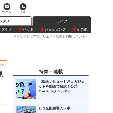
YouTube
RSS
ンタメ
ライフ
グルメ
ペット
ショッピング
その他
※本サイトはアフィリエイト広告を利用しています
時31分
特集・連載
現
【動画レビュー】注目ガジェ
ットを動画で解説！公式
YouTubeチャンネル
10G光回線導入レポ