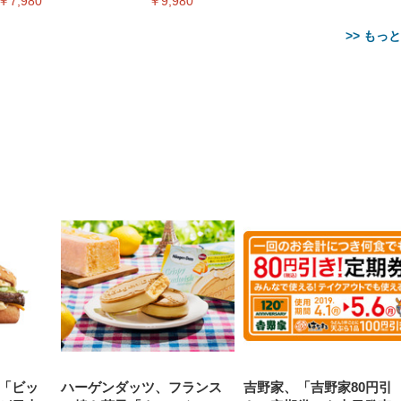
￥7,980
￥9,980
>> もっ
【整備済み品】Dell
【MiniLED/24.5inch/280Hz/
正品】27"ゲーミングモ
ANDWINT オフィスチ
アイリスオーヤマ ペ
Sezlife オフィスチェア デスク
ネオ・ルーライフ ネオ・オム
E2724HS 27インチ 液晶モ
Sezlife オフィスチェア デスク
Smart Basic(スマートベーシ
GRAPHT THE SHOOTER
ー DualSense 充電フッ
ア デスクチェア 肘なし
シーツ 超厚型 お徳用 
チェア 疲れない テレワーク
ツ L 中型犬用 26枚入り 単品
ニター フル
チェア 疲れない テレワーク
ック) 【Amazon.co.jp限定】
Gaming Monitor 24” Essential
き（CFI-ZDM1J）
ッシュ 通気性 ランバ
ュラー 200枚入
チェア 強化バックレスト 30
HD（1920×1080）VA 非光
チェア 強化バックレスト 30度
Smart Basic アイリスオーヤマ
ーミングモニター QD 24.5イ
ポート付き 腰サポート
【Amazon.co.jp限定】
￥1,800
￥15,800
￥34,980
9,979
度ロッキング機能 人間工学 椅
沢 HDMI/DisplayPort/VGA
ロッキング機能 人間工学 椅子
ペットシーツ 超厚型 お徳用
￥4,139
￥3,731
1ms FHD 量子ドット 残像低減
ス圧無段階昇降 360度
￥7,680
￥7,680
￥3,670
子 腰サポート 90度跳ね上げ
スピーカー内蔵 高さ調整 ス
腰サポート 90度跳ね上げ式ア
ワイド 100枚入 (x 1) (ケース
年保証 | 輝点保証 | 日本メーカ
転 キャスター付き コ
式アームレスト 3Dヘッドレス
イベル VESA対応
ームレスト 3Dヘッドレスト
販売)
クト 幅52×奥行58.5×
ト ハンガー付き 高反発クッシ
ComfortView ビジネス向け
ハンガー付き 高反発クッショ
84～96cm テレワーク
ョン PCチェア 通気性メッシ
ン PCチェア 通気性メッシュ
宅勤務 ブラック
ュ ゲーミング/勉強/事務用 お
ゲーミング/勉強/事務用 おし
しゃれ パソコンチェア (ブラ
ゃれ パソコンチェア (ホワイ
ック)
ト)
「ビッ
ハーゲンダッツ、フランス
吉野家、「吉野家80円引