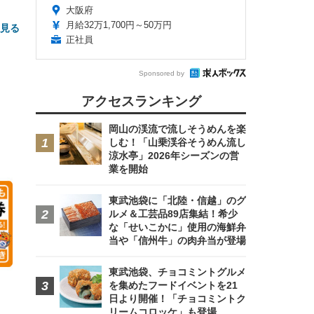
大阪府
月給32万1,700円～50万円
と見る
正社員
Sponsored by
アクセスランキング
岡山の渓流で流しそうめんを楽
しむ！「山乗渓谷そうめん流し
涼水亭」2026年シーズンの営
FHD】
ェ
ット
業を開始
 メ
レギ
 ゲ
ーサ
ンチ
 ガ
東武池袋に「北陸・信越」のグ
 (3
回
ー)
ンパ
ルメ＆工芸品89店集結！希少
高さ
な「せいこかに」使用の海鮮弁
 在
当や「信州牛」の肉弁当が登場
東武池袋、チョコミントグルメ
を集めたフードイベントを21
日より開催！「チョコミントク
リームコロッケ」も登場