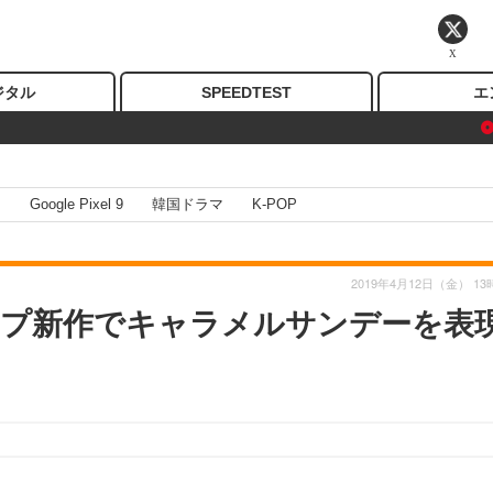
X
ジタル
SPEEDTEST
エ
I
Google Pixel 9
韓国ドラマ
K-POP
2019年4月12日（金） 13
プ新作でキャラメルサンデーを表