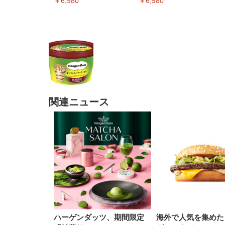
￥6,980
￥6,980
関連ニュース
EIZO ビジネス向けプレミア
EIZO ビジネス向けプレミア
【純
[EdoErgo] オフィスチェア 椅
Amazonベーシック ペットシ
SIHOO B100 オフィスチェア
Amazonベーシック ペットシ
ムモニター | FlexScan
ムモニター | FlexScan
ニタ
子 テレワーク 疲れない 跳ね
ーツ 薄型 レギュラー 1回使い
／デスクチェア メッシュチェ
ーツ 厚型 ワイド 42枚x2袋(84
EV3240X-WT | 31.5型4K
EV2740X-WT | 27.0型4K
ク付
上げ式アームレスト コンパク
捨て 無香料 ホワイト 300枚
ア 人間工学 疲れない ブラッ
枚) ホワイト(吸収面:ライトブ
UHD・USB Type-C・ホワイ
UHD・USB Type-C・ホワイ
ト 約105度ロッキング pc 事務
￥105,595
￥109,572
ク
ルー)
￥4
ト
ト
￥5,699
￥3,373
￥27,999
￥3,234
椅子 360度回転 座面昇降 強化
ナイロン樹脂ベース 通気性メ
ッシュ 在宅ワーク H-
WY01(黒網+黒枠+黒足)
ハーゲンダッツ、期間限定
海外で人気を集めた