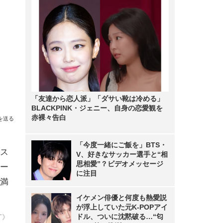
「友達から恋人派」「ダサい靴は冷める」
BLACKPINK・ジェニー、自身の恋愛観を
赤裸々告白
を送る
「今度一緒にご飯を」BTS・
ス
V、好きなサッカー選手と“相
思相愛”？ビデオメッセージ
ー
に注目
満
イケメン俳優と何度も熱愛説
が浮上していた元K-POPアイ
ドル、ついに沈黙破る…“匂
T》