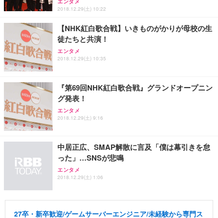
エンタメ
2018.12.29(土) 10:22
【NHK紅白歌合戦】いきものがかりが母校の生
徒たちと共演！
エンタメ
2018.12.29(土) 10:35
『第69回NHK紅白歌合戦』グランドオープニン
グ発表！
エンタメ
2018.12.29(土) 9:16
中居正広、SMAP解散に言及「僕は幕引きを怠
った」…SNSが悲鳴
エンタメ
2018.12.29(土) 1:06
27卒・新卒歓迎/ゲームサーバーエンジニア/未経験から専門ス