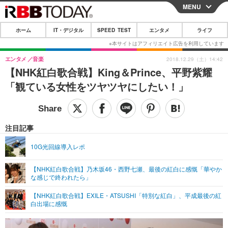
MENU
CLOSE
ホーム
IT・デジタル
SPEED TEST
エンタメ
ライフ
ホーム
IT・デジタル
エンタメ
音楽
2018.12.29（土）14:42
【NHK紅白歌合戦】King＆Prince、平野紫耀
IT・デジタルTOP
スマートフォン
SPEED TEST
「観ている女性をツヤツヤにしたい！」
ネタ
ガジェット・ツール
エンタメ
ショッピング
その他
エンタメTOP
映画・ドラマ
ライフ
注目記事
韓流・K-POP
韓国・芸能
ライフTOP
グルメ
リリース一覧
10G光回線導入レポ
音楽
スポーツ
ペット
ショッピング
プッシュ通知の停止方法
【NHK紅白歌合戦】乃木坂46・西野七瀬、最後の紅白に感慨「華やか
な感じで終われたら」
グラビア
ブログ
その他
【NHK紅白歌合戦】EXILE・ATSUSHI「特別な紅白」、平成最後の紅
ショッピング
その他
白出場に感慨