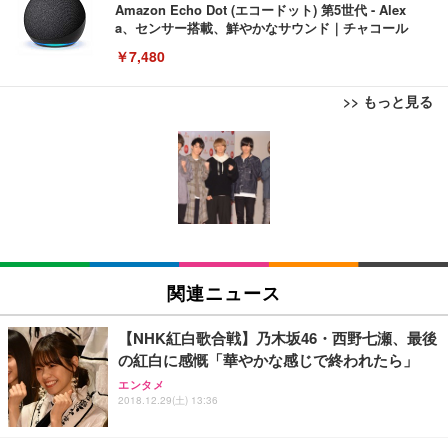
Amazon Echo Dot (エコードット) 第5世代 - Alex
a、センサー搭載、鮮やかなサウンド｜チャコール
￥7,480
>> もっと見る
[EdoErgo] オフィスチェア 椅子 テレワーク 疲れな
EIZO ビジネス向けプレミアムモニター | FlexScan
Amazonベーシック ペットシーツ 薄型 レギュラー 1
い 跳ね上げ式アームレスト コンパクト 約105度ロッ
EV3240X-WT | 31.5型4K UHD・USB Type-C・ホワ
回使い捨て 無香料 ホワイト 300枚
キング pc 事務椅子 360度回転 座面昇降 強化ナイロ
イト
ン樹脂ベース 通気性メッシュ 在宅ワーク H-WY01
￥3,373
￥5,699
￥105,595
(黒網+黒枠+黒足)
EIZO ビジネス向けプレミアムモニター | FlexScan
SIHOO B100 オフィスチェア／デスクチェア メッシ
Amazonベーシック ペットシーツ 厚型 ワイド 42枚
EV2740X-WT | 27.0型4K UHD・USB Type-C・ホワ
ュチェア 人間工学 疲れない ブラック
x2袋(84枚) ホワイト(吸収面:ライトブルー)
関連ニュース
イト
￥27,999
￥3,234
￥109,572
【NHK紅白歌合戦】乃木坂46・西野七瀬、最後
の紅白に感慨「華やかな感じで終われたら」
Sezlife オフィスチェア デスクチェア 疲れない テレ
【純正品】27"ゲーミングモニター DualSense 充電
ネオ・ルーライフ ネオ・オムツ L 中型犬用 26枚入
エンタメ
ワーク チェア 強化バックレスト 30度ロッキング機
2018.12.29(土) 13:36
フック付き（CFI-ZDM1J）
り 単品
能 人間工学 椅子 腰サポート 90度跳ね上げ式アーム
レスト 3Dヘッドレスト ハンガー付き 高反発クッシ
￥49,979
￥1,800
￥7,680
ョン PCチェア 通気性メッシュ ゲーミング/勉強/事