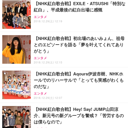
【NHK紅白歌合戦】EXILE・ATSUSHI「特別な
務用 おしゃれ パソコンチェア (ブラック)
紅白」、平成最後の紅白出場に感慨
Sezlife オフィスチェア デスクチェア 疲れない テレ
【整備済み品】Dell E2724HS 27インチ 液晶モニタ
Smart Basic(スマートベーシック) 【Amazon.co.jp
エンタメ
ワーク チェア 強化バックレスト 30度ロッキング機
ー フルHD（1920×1080）VA 非光沢 HDMI/DisplayP
限定】 Smart Basic アイリスオーヤマ ペットシーツ
2018.12.29(土) 12:19
能 人間工学 椅子 腰サポート 90度跳ね上げ式アーム
ort/VGA スピーカー内蔵 高さ調整 スイベル VESA対
超厚型 お徳用 ワイド 100枚入 (x 1) (ケース販売)
レスト 3Dヘッドレスト ハンガー付き 高反発クッシ
応 ComfortView ビジネス向け
￥7,680
￥15,800
￥3,670
ョン PCチェア 通気性メッシュ ゲーミング/勉強/事
【NHK紅白歌合戦】初出場のあいみょん、祖母
務用 おしゃれ パソコンチェア (ホワイト)
とのエピソードを語る「夢を叶えてくれてあり
ANDWINT オフィスチェア デスクチェア 肘なし メ
【MiniLED/24.5inch/280Hz/FHD】GRAPHT THE S
アイリスオーヤマ ペットシーツ 超厚型 お徳用 レギ
がとう」
ッシュ 通気性 ランバーサポート付き 腰サポート ガ
HOOTER Gaming Monitor 24” Essential ゲーミン
ュラー 200枚入【Amazon.co.jp限定】
ス圧無段階昇降 360度回転 キャスター付き コンパク
グモニター QD 24.5インチ 1ms FHD 量子ドット 残
エンタメ
ト 幅52×奥行58.5×高さ84～96cm テレワーク 在宅
像低減 (3年保証 | 輝点保証 | 日本メーカー)
￥3,731
2018.12.29(土) 12:15
￥4,139
￥34,980
勤務 ブラック
【NHK紅白歌合戦】Aqours伊波杏樹、NHKホ
ールでのリハーサルで「とっても実感がわくも
のだな」
エンタメ
2018.12.29(土) 12:07
【NHK紅白歌合戦】Hey! Say! JUMP山田涼
介、新元号の新グループを警戒？「苦労するの
は僕らなので」