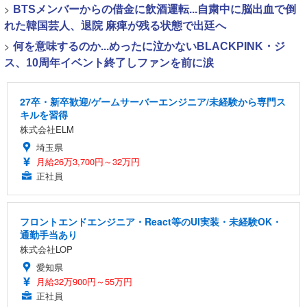
>
BTSメンバーからの借金に飲酒運転...自粛中に脳出血で倒
れた韓国芸人、退院 麻痺が残る状態で出廷へ
>
何を意味するのか...めったに泣かないBLACKPINK・ジ
ス、10周年イベント終了しファンを前に涙
27卒・新卒歓迎/ゲームサーバーエンジニア/未経験から専門ス
キルを習得
株式会社ELM
埼玉県
月給26万3,700円～32万円
正社員
フロントエンドエンジニア・React等のUI実装・未経験OK・
通勤手当あり
株式会社LOP
愛知県
月給32万900円～55万円
正社員