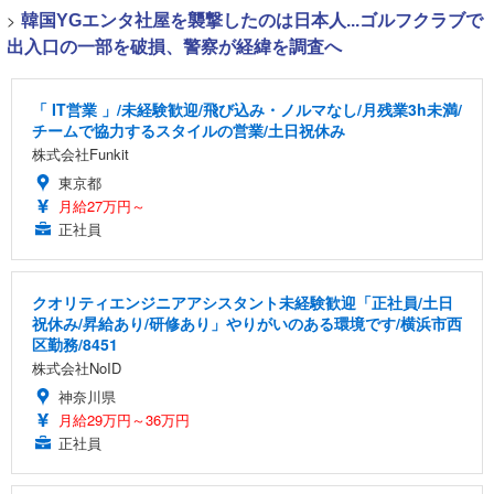
>
韓国YGエンタ社屋を襲撃したのは日本人...ゴルフクラブで
出入口の一部を破損、警察が経緯を調査へ
「 IT営業 」/未経験歓迎/飛び込み・ノルマなし/月残業3h未満/
チームで協力するスタイルの営業/土日祝休み
株式会社Funkit
東京都
月給27万円～
正社員
クオリティエンジニアアシスタント未経験歓迎「正社員/土日
祝休み/昇給あり/研修あり」やりがいのある環境です/横浜市西
区勤務/8451
株式会社NoID
神奈川県
月給29万円～36万円
正社員