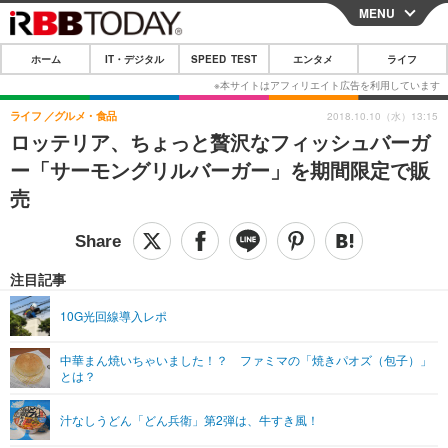
MENU
CLOSE
ホーム
IT・デジタル
SPEED TEST
エンタメ
ライフ
ホーム
IT・デジタル
ライフ
グルメ・食品
2018.10.10（水）13:15
ロッテリア、ちょっと贅沢なフィッシュバーガ
IT・デジタルTOP
スマートフォン
SPEED TEST
ー「サーモングリルバーガー」を期間限定で販
ネタ
ガジェット・ツール
売
エンタメ
ショッピング
その他
エンタメTOP
映画・ドラマ
ライフ
韓流・K-POP
韓国・芸能
注目記事
ライフTOP
グルメ
リリース一覧
音楽
スポーツ
10G光回線導入レポ
ペット
ショッピング
プッシュ通知の停止方法
グラビア
ブログ
その他
中華まん焼いちゃいました！？ ファミマの「焼きパオズ（包子）」
とは？
ショッピング
その他
汁なしうどん「どん兵衛」第2弾は、牛すき風！