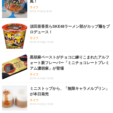
風！
Sezlife オフィスチェア デスクチェア 疲れない テレ
【整備済み品】Dell E2724HS 27インチ 液晶モニタ
Smart Basic(スマートベーシック) 【Amazon.co.jp
ライフ
ワーク チェア 強化バックレスト 30度ロッキング機
ー フルHD（1920×1080）VA 非光沢 HDMI/DisplayP
限定】 Smart Basic アイリスオーヤマ ペットシーツ
2018.10.9(火) 8:53
能 人間工学 椅子 腰サポート 90度跳ね上げ式アーム
ort/VGA スピーカー内蔵 高さ調整 スイベル VESA対
超厚型 お徳用 ワイド 100枚入 (x 1) (ケース販売)
レスト 3Dヘッドレスト ハンガー付き 高反発クッシ
応 ComfortView ビジネス向け
￥7,680
￥15,800
￥3,670
ョン PCチェア 通気性メッシュ ゲーミング/勉強/事
須田亜香里らSKE48ラーメン部がカップ麺をプ
務用 おしゃれ パソコンチェア (ホワイト)
ロデュース！
ANDWINT オフィスチェア デスクチェア 肘なし メ
【MiniLED/24.5inch/280Hz/FHD】GRAPHT THE S
アイリスオーヤマ ペットシーツ 超厚型 お徳用 レギ
ッシュ 通気性 ランバーサポート付き 腰サポート ガ
HOOTER Gaming Monitor 24” Essential ゲーミン
ライフ
ュラー 200枚入【Amazon.co.jp限定】
ス圧無段階昇降 360度回転 キャスター付き コンパク
グモニター QD 24.5インチ 1ms FHD 量子ドット 残
2018.10.5(金) 13:40
ト 幅52×奥行58.5×高さ84～96cm テレワーク 在宅
像低減 (3年保証 | 輝点保証 | 日本メーカー)
￥3,731
￥4,139
￥34,980
勤務 ブラック
黒胡麻ペーストがチョコに練りこまれたアルフ
ォート新フレーバー「ミニチョコレートプレミ
アム濃胡麻」が登場
ライフ
2018.10.4(木) 16:20
ミニストップから、「無限キャラメルプリン」
が本日発売
ライフ
2018.10.2(火) 16:04