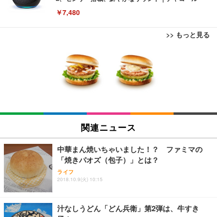
￥7,480
>> もっと見る
[EdoErgo] オフィスチェア 椅子 テレワーク 疲れな
EIZO ビジネス向けプレミアムモニター | FlexScan
Amazonベーシック ペットシーツ 薄型 レギュラー 1
い 跳ね上げ式アームレスト コンパクト 約105度ロッ
EV3240X-WT | 31.5型4K UHD・USB Type-C・ホワ
回使い捨て 無香料 ホワイト 300枚
キング pc 事務椅子 360度回転 座面昇降 強化ナイロ
イト
ン樹脂ベース 通気性メッシュ 在宅ワーク H-WY01
￥3,373
￥5,699
￥105,595
(黒網+黒枠+黒足)
EIZO ビジネス向けプレミアムモニター | FlexScan
SIHOO B100 オフィスチェア／デスクチェア メッシ
Amazonベーシック ペットシーツ 厚型 ワイド 42枚
EV2740X-WT | 27.0型4K UHD・USB Type-C・ホワ
ュチェア 人間工学 疲れない ブラック
x2袋(84枚) ホワイト(吸収面:ライトブルー)
関連ニュース
イト
￥27,999
￥3,234
￥109,572
中華まん焼いちゃいました！？ ファミマの
「焼きパオズ（包子）」とは？
Sezlife オフィスチェア デスクチェア 疲れない テレ
【純正品】27"ゲーミングモニター DualSense 充電
ネオ・ルーライフ ネオ・オムツ L 中型犬用 26枚入
ライフ
ワーク チェア 強化バックレスト 30度ロッキング機
フック付き（CFI-ZDM1J）
り 単品
2018.10.9(火) 10:15
能 人間工学 椅子 腰サポート 90度跳ね上げ式アーム
レスト 3Dヘッドレスト ハンガー付き 高反発クッシ
￥49,979
￥1,800
￥7,680
ョン PCチェア 通気性メッシュ ゲーミング/勉強/事
汁なしうどん「どん兵衛」第2弾は、牛すき
務用 おしゃれ パソコンチェア (ブラック)