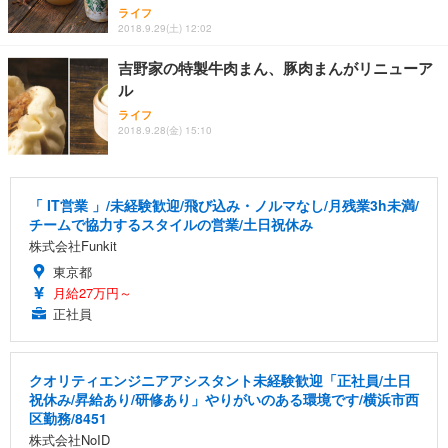
ライフ
2018.9.29(土) 12:02
吉野家の特製牛肉まん、豚肉まんがリニューア
ル
ライフ
2018.9.28(金) 15:10
「 IT営業 」/未経験歓迎/飛び込み・ノルマなし/月残業3h未満/
チームで協力するスタイルの営業/土日祝休み
株式会社Funkit
東京都
月給27万円～
正社員
クオリティエンジニアアシスタント未経験歓迎「正社員/土日
祝休み/昇給あり/研修あり」やりがいのある環境です/横浜市西
区勤務/8451
株式会社NoID