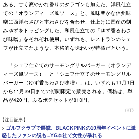
ある、甘く爽やかな香りのタラゴンも加えた、洋風仕立
ての「オランディーズ風ソース」と、風味豊かな信州味
噌に西洋わさびと本わさびを合わせ、仕上げに国産の刻
みゆずをトッピングした、和風仕立ての「ゆず香るわさ
び味噌」をそれぞれ使用。いずれも、レストランのシェ
フが仕立てたような、本格的な味わいが特徴だという。
「シェフ仕立てのサーモングリルバーガー（オランデ
ィーズ風ソース）」と「シェフ仕立てのサーモングリル
バーガー（ゆず香るわさび味噌）」は、いずれも11月1日
から11月29日までの期間限定で販売される。価格は、単
品が420円。ふるポテセットが810円。
《KT》
【注目記事】
>
ゴルフクラブで襲撃、BLACKPINKの10周年イベントに激
怒したファンの説も...YG本社で女性が暴れる