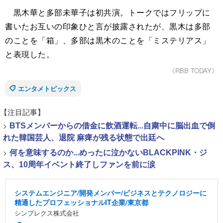
黒木華と多部未華子は初共演。トークではフリップに
書いたお互いの印象ひと言が披露されたが、黒木は多部
のことを「箱」、多部は黒木のことを「ミステリアス」
と表現した。
《RBB TODAY》
エンタメトピックス
【注目記事】
>
BTSメンバーからの借金に飲酒運転...自粛中に脳出血で倒
れた韓国芸人、退院 麻痺が残る状態で出廷へ
>
何を意味するのか...めったに泣かないBLACKPINK・ジ
ス、10周年イベント終了しファンを前に涙
システムエンジニア/開発メンバー/ビジネスとテクノロジーに
精通したプロフェッショナルIT企業/東京都
シンプレクス株式会社