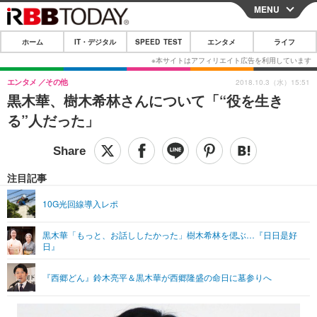
MENU
CLOSE
ホーム
IT・デジタル
SPEED TEST
エンタメ
ライフ
ホーム
IT・デジタル
エンタメ
その他
2018.10.3（水）15:51
黒木華、樹木希林さんについて「“役を生き
IT・デジタルTOP
スマートフォン
SPEED TEST
る”人だった」
ネタ
ガジェット・ツール
エンタメ
ショッピング
その他
エンタメTOP
映画・ドラマ
ライフ
注目記事
韓流・K-POP
韓国・芸能
ライフTOP
グルメ
リリース一覧
10G光回線導入レポ
音楽
スポーツ
ペット
ショッピング
プッシュ通知の停止方法
黒木華「もっと、お話ししたかった」樹木希林を偲ぶ…『日日是好
日』
グラビア
ブログ
その他
ショッピング
その他
『西郷どん』鈴木亮平＆黒木華が西郷隆盛の命日に墓参りへ