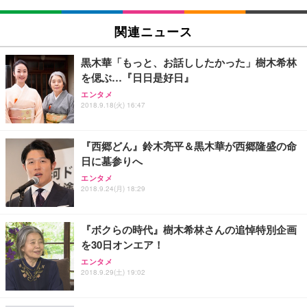
EIZO ビジネス向けプレミアムモニター | FlexScan
SIHOO B100 オフィスチェア／デスクチェア メッシ
Amazonベーシック ペットシーツ 厚型 ワイド 42枚
EV2740X-WT | 27.0型4K UHD・USB Type-C・ホワ
ュチェア 人間工学 疲れない ブラック
x2袋(84枚) ホワイト(吸収面:ライトブルー)
関連ニュース
イト
￥27,999
￥3,234
￥109,572
黒木華「もっと、お話ししたかった」樹木希林
を偲ぶ…『日日是好日』
Sezlife オフィスチェア デスクチェア 疲れない テレ
【純正品】27"ゲーミングモニター DualSense 充電
ネオ・ルーライフ ネオ・オムツ L 中型犬用 26枚入
エンタメ
ワーク チェア 強化バックレスト 30度ロッキング機
2018.9.18(火) 16:47
フック付き（CFI-ZDM1J）
り 単品
能 人間工学 椅子 腰サポート 90度跳ね上げ式アーム
レスト 3Dヘッドレスト ハンガー付き 高反発クッシ
￥49,979
￥1,800
￥7,680
ョン PCチェア 通気性メッシュ ゲーミング/勉強/事
『西郷どん』鈴木亮平＆黒木華が西郷隆盛の命
務用 おしゃれ パソコンチェア (ブラック)
日に墓参りへ
Sezlife オフィスチェア デスクチェア 疲れない テレ
【整備済み品】Dell E2724HS 27インチ 液晶モニタ
Smart Basic(スマートベーシック) 【Amazon.co.jp
エンタメ
ワーク チェア 強化バックレスト 30度ロッキング機
ー フルHD（1920×1080）VA 非光沢 HDMI/DisplayP
限定】 Smart Basic アイリスオーヤマ ペットシーツ
2018.9.24(月) 18:29
能 人間工学 椅子 腰サポート 90度跳ね上げ式アーム
ort/VGA スピーカー内蔵 高さ調整 スイベル VESA対
超厚型 お徳用 ワイド 100枚入 (x 1) (ケース販売)
レスト 3Dヘッドレスト ハンガー付き 高反発クッシ
応 ComfortView ビジネス向け
￥7,680
￥15,800
￥3,670
ョン PCチェア 通気性メッシュ ゲーミング/勉強/事
『ボクらの時代』樹木希林さんの追悼特別企画
務用 おしゃれ パソコンチェア (ホワイト)
を30日オンエア！
ANDWINT オフィスチェア デスクチェア 肘なし メ
【MiniLED/24.5inch/280Hz/FHD】GRAPHT THE S
アイリスオーヤマ ペットシーツ 超厚型 お徳用 レギ
ッシュ 通気性 ランバーサポート付き 腰サポート ガ
HOOTER Gaming Monitor 24” Essential ゲーミン
エンタメ
ュラー 200枚入【Amazon.co.jp限定】
ス圧無段階昇降 360度回転 キャスター付き コンパク
グモニター QD 24.5インチ 1ms FHD 量子ドット 残
2018.9.29(土) 19:02
ト 幅52×奥行58.5×高さ84～96cm テレワーク 在宅
像低減 (3年保証 | 輝点保証 | 日本メーカー)
￥3,731
￥4,139
￥34,980
勤務 ブラック