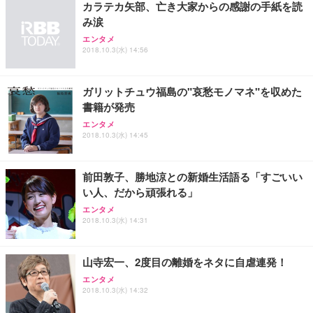
カラテカ矢部、亡き大家からの感謝の手紙を読
み涙
エンタメ
2018.10.3(水) 14:56
ガリットチュウ福島の"哀愁モノマネ"を収めた
書籍が発売
エンタメ
2018.10.3(水) 14:45
前田敦子、勝地涼との新婚生活語る「すごいい
い人、だから頑張れる」
エンタメ
2018.10.3(水) 14:31
山寺宏一、2度目の離婚をネタに自虐連発！
エンタメ
2018.10.3(水) 14:32