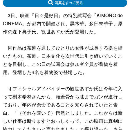
写真をすべて見る
3日、映画『日々是好日』の特別試写会「KIMONO de
CINEMA」が都内で開催され、黒木華、多部未華子、原
作の森下典子氏、観世あすか氏が登場した。
同作品は茶道を通してひとりの女性が成長する姿を描
いたもの。茶道、日本文化を次世代に引き継いでいくこ
とを目指し、この日の試写会は参加者全員が着物を着
用。登壇した4名も着物姿で登場した。
オフィシャルアドバイザーの観世あすか氏は今年に入
って樹木希林さんから、頭蓋骨から膝までガンが進行し
ており、年内が余命であることを知らされていたと告
白。「（それを聞いて）愕然としました。これからは新
しい仕事は断りますとおっしゃって、この映画に真剣に
協力してくださいと言われました」と振り返った。さら