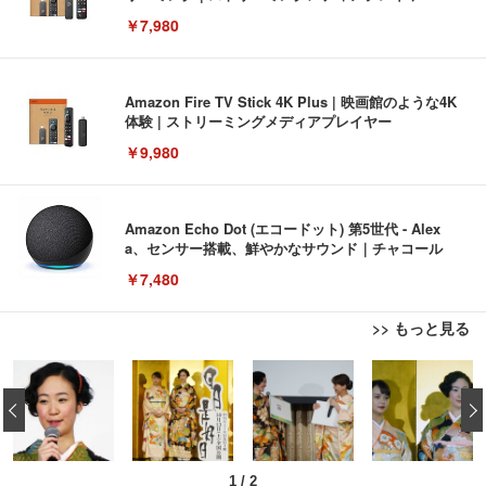
￥7,980
Amazon Fire TV Stick 4K Plus | 映画館のような4K
体験 | ストリーミングメディアプレイヤー
￥9,980
Amazon Echo Dot (エコードット) 第5世代 - Alex
a、センサー搭載、鮮やかなサウンド｜チャコール
￥7,480
>> もっと見る
[EdoErgo] オフィスチェア 椅子 テレワーク 疲れな
EIZO ビジネス向けプレミアムモニター | FlexScan
Amazonベーシック ペットシーツ 薄型 レギュラー 1
い 跳ね上げ式アームレスト コンパクト 約105度ロッ
EV3240X-WT | 31.5型4K UHD・USB Type-C・ホワ
‹
回使い捨て 無香料 ホワイト 300枚
キング pc 事務椅子 360度回転 座面昇降 強化ナイロ
イト
ン樹脂ベース 通気性メッシュ 在宅ワーク H-WY01
￥3,373
￥5,699
￥105,595
(黒網+黒枠+黒足)
1
/
2