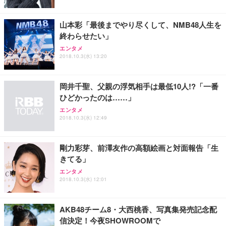
山本彩「最後までやり尽くして、NMB48人生を
終わらせたい」
エンタメ
2018.10.3(水) 13:20
岡井千聖、父親の浮気相手は最低10人!?「一番
ひどかったのは……」
エンタメ
2018.10.3(水) 12:49
剛力彩芽、前澤友作の高額絵画と対面報告「生
きてる」
エンタメ
2018.10.3(水) 12:01
AKB48チーム8・大西桃香、写真集発売記念配
信決定！今夜SHOWROOMで