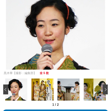
黒木華【撮影：編集部】
全 5 枚
‹
1
/
2