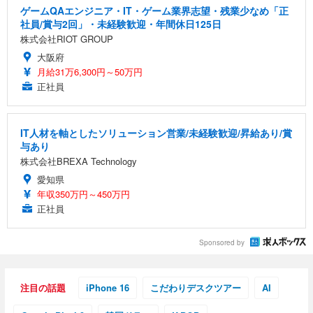
ッシュ 通気性 ランバーサポート付き 腰サポート ガ
HOOTER Gaming Monitor 24” Essential ゲーミン
ュラー 200枚入【Amazon.co.jp限定】
ゲームQAエンジニア・IT・ゲーム業界志望・残業少なめ「正
ス圧無段階昇降 360度回転 キャスター付き コンパク
グモニター QD 24.5インチ 1ms FHD 量子ドット 残
社員/賞与2回」・未経験歓迎・年間休日125日
ト 幅52×奥行58.5×高さ84～96cm テレワーク 在宅
像低減 (3年保証 | 輝点保証 | 日本メーカー)
￥3,731
￥4,139
￥34,980
株式会社RIOT GROUP
勤務 ブラック
大阪府
月給31万6,300円～50万円
正社員
IT人材を軸としたソリューション営業/未経験歓迎/昇給あり/賞
与あり
株式会社BREXA Technology
愛知県
年収350万円～450万円
正社員
Sponsored by
注目の話題
iPhone 16
こだわりデスクツアー
AI