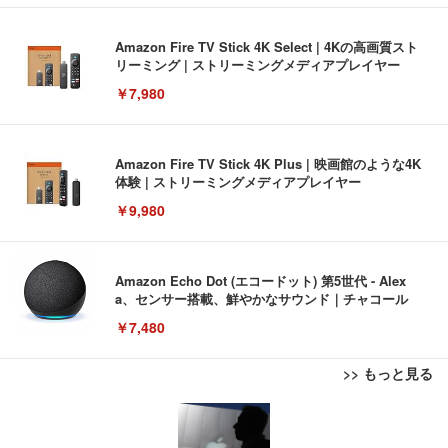
Amazon Fire TV Stick 4K Select | 4Kの高画質スト
リーミング | ストリーミングメディアプレイヤー
￥7,980
Amazon Fire TV Stick 4K Plus | 映画館のような4K
体験 | ストリーミングメディアプレイヤー
￥9,980
Amazon Echo Dot (エコードット) 第5世代 - Alex
a、センサー搭載、鮮やかなサウンド｜チャコール
￥7,480
>> もっと見る
[EdoErgo] オフィスチェア 椅子 テレワーク 疲れな
EIZO ビジネス向けプレミアムモニター | FlexScan
Amazonベーシック ペットシーツ 薄型 レギュラー 1
い 跳ね上げ式アームレスト コンパクト 約105度ロッ
EV3240X-WT | 31.5型4K UHD・USB Type-C・ホワ
回使い捨て 無香料 ホワイト 300枚