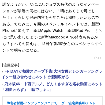
調なようだが、なにぶんジョブズ時代のようなイノベー
ションが最近の同社にはない。「噂はあくまで噂でし
た！」くらいな発表内容を今年こそは期待したいもので
ある。ちなみに、今回のスペシャルイベントでは、新型i
Phoneに加えて、新型Apple Watch、新型iPad Pro、さら
には思い出したように新型Macbook Airの発表もあるか
も？すべての答えは、13日午前2時からのスペシャルイベ
ントで明らかになる。
《KT》
【注目記事】
>
FRIDAYが熱愛スクープ予告!大河女優とシンガーソングラ
イター組み合わせにネットで憶測広がる
>
乃木坂46・中西アルノ、どんくさすぎる浴衣動画にネット
「相変わらず」「嘘でしょ...」
障害者採用/インフラエンジニア/リーダー/在宅勤務可/チャレ