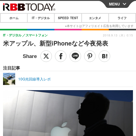
MENU
CLOSE
ホーム
IT・デジタル
SPEED TEST
エンタメ
ライフ
ホーム
IT・デジタル
IT・デジタル
スマートフォン
2018.9.13（木）0:15
米アップル、新型iPhoneなど今夜発表
IT・デジタルTOP
スマートフォン
SPEED TEST
ネタ
ガジェット・ツール
エンタメ
注目記事
ショッピング
その他
エンタメTOP
映画・ドラマ
ライフ
10G光回線導入レポ
韓流・K-POP
韓国・芸能
ライフTOP
グルメ
リリース一覧
音楽
スポーツ
ペット
ショッピング
プッシュ通知の停止方法
グラビア
ブログ
その他
ショッピング
その他