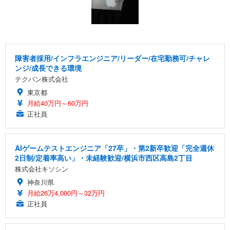
キング pc 事務椅子 360度回転 座面昇降 強化ナイロ
イト
ン樹脂ベース 通気性メッシュ 在宅ワーク H-WY01
￥3,373
￥5,699
￥105,595
(黒網+黒枠+黒足)
EIZO ビジネス向けプレミアムモニター | FlexScan
SIHOO B100 オフィスチェア／デスクチェア メッシ
Amazonベーシック ペットシーツ 厚型 ワイド 42枚
EV2740X-WT | 27.0型4K UHD・USB Type-C・ホワ
ュチェア 人間工学 疲れない ブラック
x2袋(84枚) ホワイト(吸収面:ライトブルー)
障害者採用/インフラエンジニア/リーダー/在宅勤務可/チャレ
イト
ンジ/成長できる環境
￥27,999
￥3,234
￥109,572
テクバン株式会社
東京都
Sezlife オフィスチェア デスクチェア 疲れない テレ
月給40万円～60万円
【純正品】27"ゲーミングモニター DualSense 充電
ネオ・ルーライフ ネオ・オムツ L 中型犬用 26枚入
ワーク チェア 強化バックレスト 30度ロッキング機
正社員
フック付き（CFI-ZDM1J）
り 単品
能 人間工学 椅子 腰サポート 90度跳ね上げ式アーム
レスト 3Dヘッドレスト ハンガー付き 高反発クッシ
￥49,979
￥1,800
￥7,680
ョン PCチェア 通気性メッシュ ゲーミング/勉強/事
AIゲームテストエンジニア「27卒」・第2新卒歓迎「完全週休
務用 おしゃれ パソコンチェア (ブラック)
2日制/定着率高い」・未経験歓迎/横浜市西区高島2丁目
Sezlife オフィスチェア デスクチェア 疲れない テレ
【整備済み品】Dell E2724HS 27インチ 液晶モニタ
Smart Basic(スマートベーシック) 【Amazon.co.jp
株式会社キソシン
ワーク チェア 強化バックレスト 30度ロッキング機
ー フルHD（1920×1080）VA 非光沢 HDMI/DisplayP
限定】 Smart Basic アイリスオーヤマ ペットシーツ
能 人間工学 椅子 腰サポート 90度跳ね上げ式アーム
ort/VGA スピーカー内蔵 高さ調整 スイベル VESA対
超厚型 お徳用 ワイド 100枚入 (x 1) (ケース販売)
神奈川県
レスト 3Dヘッドレスト ハンガー付き 高反発クッシ
応 ComfortView ビジネス向け
月給26万4,000円～32万円
￥7,680
￥15,800
￥3,670
ョン PCチェア 通気性メッシュ ゲーミング/勉強/事
正社員
務用 おしゃれ パソコンチェア (ホワイト)
ANDWINT オフィスチェア デスクチェア 肘なし メ
【MiniLED/24.5inch/280Hz/FHD】GRAPHT THE S
アイリスオーヤマ ペットシーツ 超厚型 お徳用 レギ