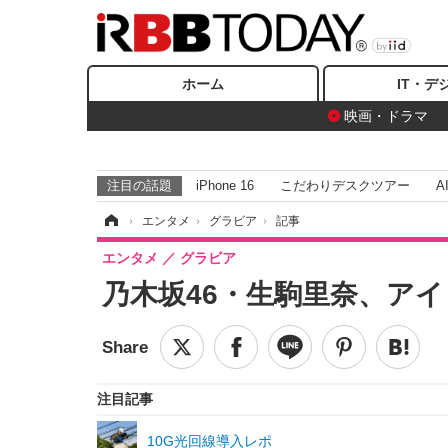
ホーム
IT・デ
映画・ドラマ
注目の話題
iPhone 16
こだわりデスクツアー
A
ホーム
›
エンタメ
›
グラビア
›
記事
エンタメ
グラビア
乃木坂46・生駒里奈、ア
注目記事
10G光回線導入レポ