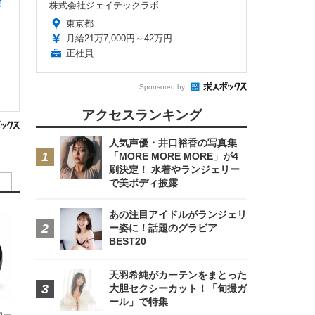
験
株式会社ジェイテックラボ
東京都
月給21万7,000円～42万円
正社員
Sponsored by
アクセスランキング
人気声優・井口裕香の写真集
「MORE MORE MORE」が4
刷決定！ 水着やランジェリー
で美ボディ披露
あの注目アイドルがランジェリ
ー姿に！話題のグラビア
BEST20
天羽希純がカーテンをまとった
大胆セクシーカット！「旬撮ガ
ール」で特集
エコー