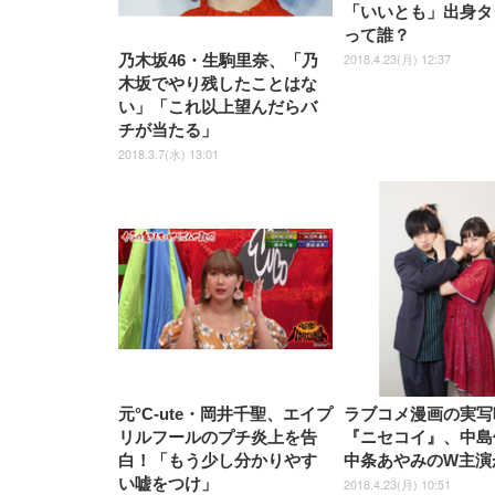
「いいとも」出身タ
って誰？
2018.4.23(月) 12:37
乃木坂46・生駒里奈、「乃
木坂でやり残したことはな
い」「これ以上望んだらバ
チが当たる」
2018.3.7(水) 13:01
元°C-ute・岡井千聖、エイプ
ラブコメ漫画の実写
リルフールのプチ炎上を告
『ニセコイ』、中島
白！「もう少し分かりやす
中条あやみのW主演
い嘘をつけ」
2018.4.23(月) 10:51