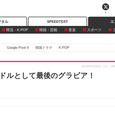
X
ジタル
SPEEDTEST
エ
韓流・K-POP
韓国・芸能
音楽
スポーツ
I
Google Pixel 9
韓国ドラマ
K-POP
2018年4月23日（月） 13
イドルとして最後のグラビア！