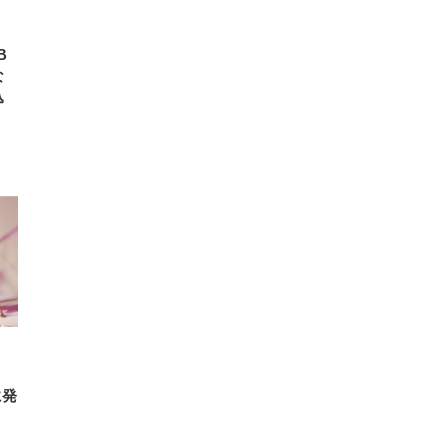
B
な
込
に発