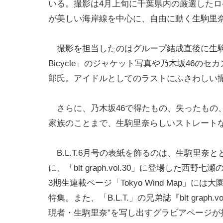
いる。撮影は4月上旬に千葉県内の厳選した
が美しい海岸線を中心に、自由に動く生駒里
撮影を担当したのはグループ結成直後に生駒
Bicycle」のジャケット写真や乃木坂46のセカ
郎氏。アイドルとしてのラストにふさわしい
さらに、乃木坂46で得たもの、失ったもの
家族のことまで、生駒里奈らしいストレートな
B.L.T.6月号の表紙を飾るのは、生駒里
に、「blt graph.vol.30」に登場し
3期生連載ページ「Tokyo Wind Map」
特集。また、「B.L.T.」の兄弟誌『blt gra
現者・生駒里奈”を写し出すグラビアページが