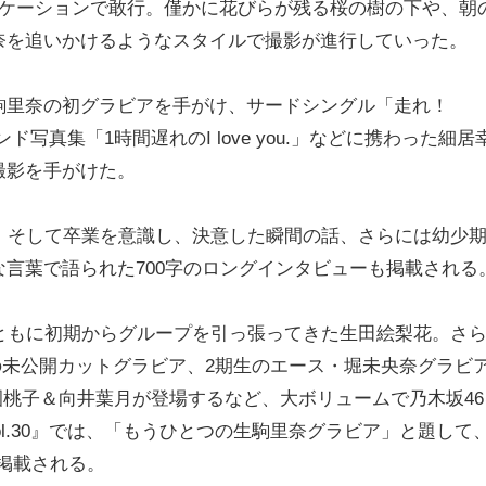
ロケーションで敢行。僅かに花びらが残る桜の樹の下や、朝
奈を追いかけるようなスタイルで撮影が進行していった。
里奈の初グラビアを手がけ、サードシングル「走れ！
ンド写真集「1時間遅れのI love you.」などに携わった細居
撮影を手がけた。
、そして卒業を意識し、決意した瞬間の話、さらには幼少
言葉で語られた700字のロングインタビューも掲載される
奈とともに初期からグループを引っ張ってきた生田絵梨花。さ
た西野七瀬の未公開カットグラビア、2期生のエース・堀未央奈グラビ
には大園桃子＆向井葉月が登場するなど、大ボリュームで乃木坂4
ph.vol.30』では、「もうひとつの生駒里奈グラビア」と題して
掲載される。