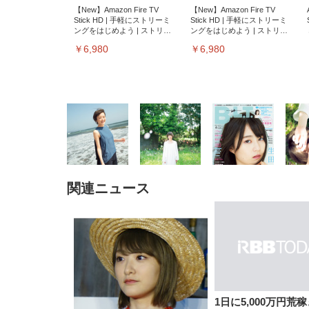
【New】Amazon Fire TV
【New】Amazon Fire TV
Stick HD | 手軽にストリーミ
Stick HD | 手軽にストリーミ
ングをはじめよう | ストリー
ングをはじめよう | ストリー
ミングメディアプレイヤー
ミングメディアプレイヤー
￥6,980
￥6,980
関連ニュース
EIZO ビジネス向けプレミア
EIZO ビジネス向けプレミア
【純
[EdoErgo] オフィスチェア 椅
Amazonベーシック ペットシ
SIHOO B100 オフィスチェア
Amazonベーシック ペットシ
ムモニター | FlexScan
ムモニター | FlexScan
ニタ
子 テレワーク 疲れない 跳ね
ーツ 薄型 レギュラー 1回使い
／デスクチェア メッシュチェ
ーツ 厚型 ワイド 42枚x2袋(84
EV3240X-WT | 31.5型4K
EV2740X-WT | 27.0型4K
ク付
上げ式アームレスト コンパク
捨て 無香料 ホワイト 300枚
ア 人間工学 疲れない ブラッ
枚) ホワイト(吸収面:ライトブ
UHD・USB Type-C・ホワイ
UHD・USB Type-C・ホワイ
ト 約105度ロッキング pc 事務
￥105,595
￥109,572
ク
ルー)
￥4
ト
ト
￥5,699
￥3,373
￥27,999
￥3,234
椅子 360度回転 座面昇降 強化
ナイロン樹脂ベース 通気性メ
ッシュ 在宅ワーク H-
WY01(黒網+黒枠+黒足)
1日に5,000万円荒