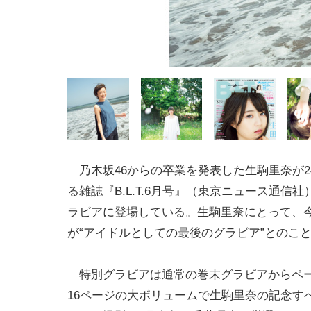
乃木坂46からの卒業を発表した生駒里奈が2
る雑誌『B.L.T.6月号』（東京ニュース通信
ラビアに登場している。生駒里奈にとって、今回の
が“アイドルとしての最後のグラビア”とのこ
特別グラビアは通常の巻末グラビアからペ
16ページの大ボリュームで生駒里奈の記念す