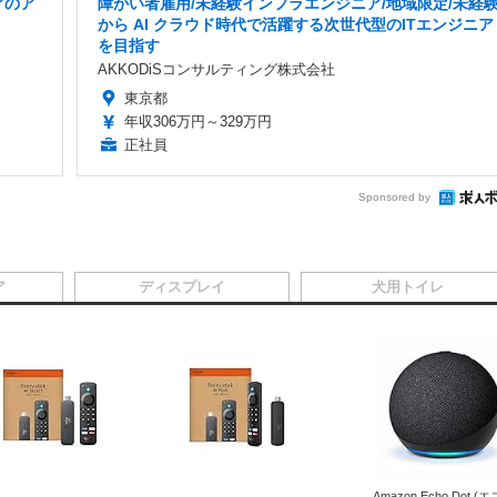
アのア
障がい者雇用/未経験インフラエンジニア/地域限定/未経
から AI クラウド時代で活躍する次世代型のITエンジニア
を目指す
AKKODiSコンサルティング株式会社
東京都
年収306万円～329万円
正社員
Sponsored by
ア
ディスプレイ
犬用トイレ
Amazon Echo Dot (