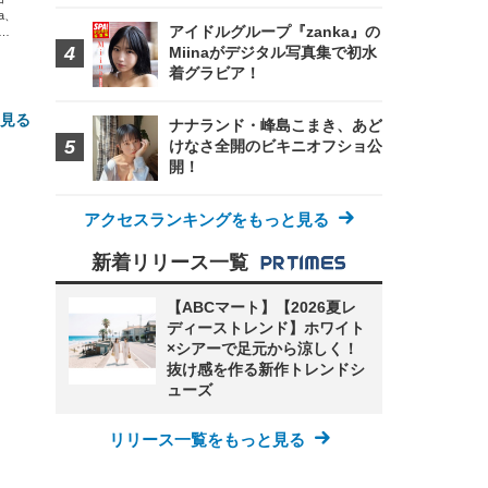
xa、
アイドルグループ『zanka』の
な
Miinaがデジタル写真集で初水
着グラビア！
と見る
ナナランド・峰島こまき、あど
けなさ全開のビキニオフショ公
開！
アクセスランキングをもっと見る
新着リリース一覧
【ABCマート】【2026夏レ
FHD】
ェ
ディーストレンド】ホワイト
ット
 メ
レギ
×シアーで足元から涼しく！
 ゲ
ーサ
抜け感を作る新作トレンドシ
ンチ
 ガ
 (3
ューズ
回
ー)
ンパ
高さ
リリース一覧をもっと見る
 在