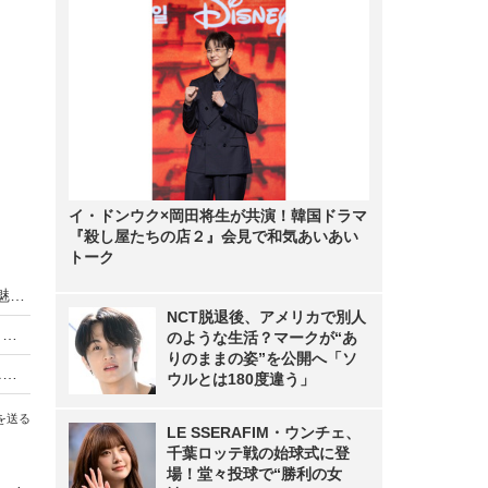
イ・ドンウク×岡田将生が共演！韓国ドラマ
『殺し屋たちの店２』会見で和気あいあい
トーク
乃木坂46・小川彩が高校卒業後初表紙！“19歳の魅力”が詰まった大人のグラビア
NCT脱退後、アメリカで別人
乃木坂46・五百城茉央＆増田三莉音が浴衣＆まとめ髪姿で夏グラビア！
のような生活？マークが“あ
りのままの姿”を公開へ「ソ
乃木坂46・矢田萌華、ノースリーブワンピやミニスカ姿披露！美少女すぎるグラビアカット公開
ウルとは180度違う」
を送る
LE SSERAFIM・ウンチェ、
千葉ロッテ戦の始球式に登
場！堂々投球で“勝利の女