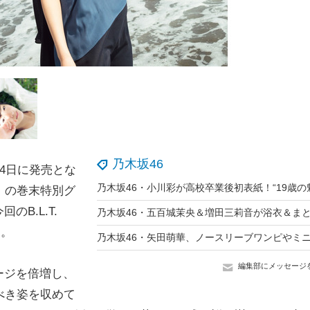
乃木坂46
4日に発売とな
社）の巻末特別グ
B.L.T.
と。
編集部にメッセージ
ージを倍増し、
べき姿を収めて