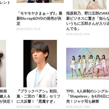
レント
ック)
ト)
「モヤモヤさまぁ～ず2」最
指原莉乃、野口五郎のAK
新Blu-ray&DVDの発売が決
新ビジネスに驚き「知ら
定
いうちに五郎さんが入り
んでる」
2018.4.23(月) 12:13
2018.4.23(月) 12:04
映画
『ブラックペアン』初回、
TPD、6人体制のシングル
健人＆
嵐・二宮の「暴言」セリフ
「Shapeless」を6月6日
が決定！
に大反響！「悪魔すぎ」
売！ジャケ写も解禁
2018.4.23(月) 10:58
2018.4.23(月) 10:54