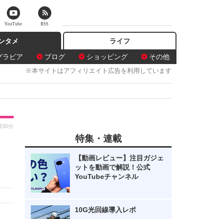
YouTube
RSS
ンタメ
ライフ
グラビア
ブログ
ショッピング
その他
※本サイトはアフィリエイト広告を利用しています
時30分
特集・連載
【動画レビュー】注目ガジェ
ットを動画で解説！公式
YouTubeチャンネル
10G光回線導入レポ