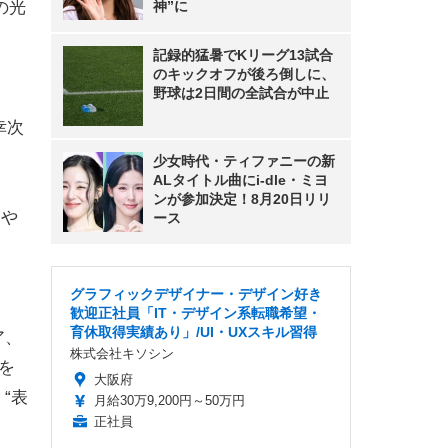
の光
神”に
記録的猛暑でKリーグ13試合
のキックオフが後ろ倒しに、
野球は2日間の全試合が中止
幸次
少女時代・ティファニーの新
ALタイトル曲にi-dle・ミヨ
ンが参加決定！8月20日リリ
期や
ース
。
グラフィックデザイナー・デザイン好き
ら
歓迎正社員「IT・デザイン系転職希望・
育休取得実績あり」/UI・UXスキル習得
ア、
株式会社キソシン
6を
大阪府
、“表
月給30万9,200円～50万円
正社員