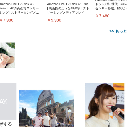
Amazon Fire TV Stick 4K
Amazon Fire TV Stick 4K Plus
ドット) 第5世代 - Ale
Select | 4Kの高画質ストリー
| 映画館のような4K体験 | スト
センサー搭載、鮮やか
ミング | ストリーミングメデ
リーミングメディアプレイヤ
サウンド｜チャコール
￥7,480
ィアプレイヤー
ー
￥7,980
￥9,980
>> もっ
【整備済み品】Dell
【MiniLED/24.5inch/280Hz/
正品】27"ゲーミングモ
ANDWINT オフィスチ
アイリスオーヤマ ペ
Sezlife オフィスチェア デスク
ネオ・ルーライフ ネオ・オム
E2724HS 27インチ 液晶モ
Sezlife オフィスチェア デスク
Smart Basic(スマートベーシ
GRAPHT THE SHOOTER
ー DualSense 充電フッ
ア デスクチェア 肘なし
シーツ 超厚型 お徳用 
チェア 疲れない テレワーク
ツ L 中型犬用 26枚入り 単品
ニター フル
チェア 疲れない テレワーク
ック) 【Amazon.co.jp限定】
Gaming Monitor 24” Essential
き（CFI-ZDM1J）
ッシュ 通気性 ランバ
ュラー 200枚入
チェア 強化バックレスト 30
HD（1920×1080）VA 非光
チェア 強化バックレスト 30度
Smart Basic アイリスオーヤマ
ーミングモニター QD 24.5イ
ポート付き 腰サポート
【Amazon.co.jp限定】
￥1,800
￥15,800
￥34,980
9,979
度ロッキング機能 人間工学 椅
沢 HDMI/DisplayPort/VGA
ロッキング機能 人間工学 椅子
ペットシーツ 超厚型 お徳用
￥4,139
￥3,731
1ms FHD 量子ドット 残像低減
ス圧無段階昇降 360度
￥7,680
￥7,680
￥3,670
子 腰サポート 90度跳ね上げ
スピーカー内蔵 高さ調整 ス
腰サポート 90度跳ね上げ式ア
ワイド 100枚入 (x 1) (ケース
年保証 | 輝点保証 | 日本メーカ
転 キャスター付き コ
式アームレスト 3Dヘッドレス
イベル VESA対応
ームレスト 3Dヘッドレスト
販売)
クト 幅52×奥行58.5×
ト ハンガー付き 高反発クッシ
ComfortView ビジネス向け
ハンガー付き 高反発クッショ
84～96cm テレワーク
ョン PCチェア 通気性メッシ
ン PCチェア 通気性メッシュ
宅勤務 ブラック
ュ ゲーミング/勉強/事務用 お
ゲーミング/勉強/事務用 おし
稼ぎする
しゃれ パソコンチェア (ブラ
ゃれ パソコンチェア (ホワイ