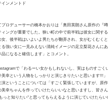
テインメントド
プロデューサーの橋本かおりは「奥田英朗さん原作の『噂
ティングが重要でした。狭い町の中で前半戦は彼女に関する
の女、後半戦はいよいよ男たちが翻弄され、女がむくむくと
とる強い女に一見みえない清純イメージの足立梨花さんにあ
作品になると確信します」とコメント。
tagramで「わるーい女かもしれないし、実はものすごく
美幸という人物をしっかりと演じきりたいと思います!!!」
主演ということについては「すごく緊張していますが、原作
の美幸ちゃんを作っていけたらいいなと思いますし、皆さん
もっと知りたい”と思ってもらえるように演じていけたらい