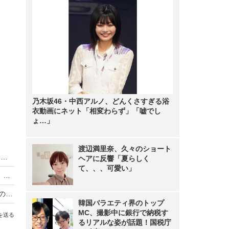
乃木坂46・中西アルノ、どんくさすぎる浴
衣動画にネット「相変わらず」「嘘でし
ょ…」
渡辺満里奈、久々のショート
【ドラマレビュー】​『VIVANT』シーズン2がいよいよ始動！別班員たちの連続拉致＆新キャラAI「ハヤト」の登場に早くも考察の嵐
ヘアに反響「夏らしく
て、、、可愛い」
朝ドラ『ブラッサム』主題歌はYOASOBIに決定 原作小説は綿矢りさが書き下ろしを担当
『ゴジラ-0.0』ポスター＆特報映像解禁、田中泯の新キャスト参加も決定 2026年11月3日世界公開へ
韓国バラエティ界のトップ
MC、撮影中に銀行で納税す
を送る
るリアルな姿が話題！国税庁