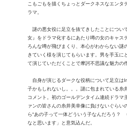
こもごもを描くちょっとダークネスなエンタ
ラマ。
謎の悪女役に足立を抜てきしたことについて
女』をドラマ化するにあたり噂の女のキャス
ろんな噂が飛びまくり、本心がわからない謎
きていく様を演じてもらいます。男を手玉に
て演じていただくことで摩訶不思議な魅力の
自身が演じるダークな役柄について足立はIns
子かもしれないし。。。謎に包まれている糸井
コメント。初のゴールデンタイム連続ドラマ
ァンの皆さんの糸井美幸像に負けないぐらい
ら“あの子って一体どういう子なんだろう？ 
なと思います」と意気込んだ。