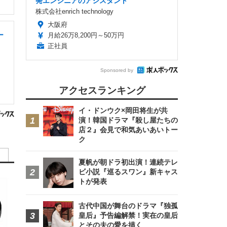
発エンジニアのアシスタント
株式会社enrich technology
大阪府
ー
月給26万8,200円～50万円
正社員
Sponsored by
アクセスランキング
イ・ドンウク×岡田将生が共
演！韓国ドラマ『殺し屋たちの
店２』会見で和気あいあいトー
ク
夏帆が朝ドラ初出演！連続テレ
ビ小説『巡るスワン』新キャス
トが発表
古代中国が舞台のドラマ『独孤
皇后』予告編解禁！実在の皇后
とその夫の愛を描く