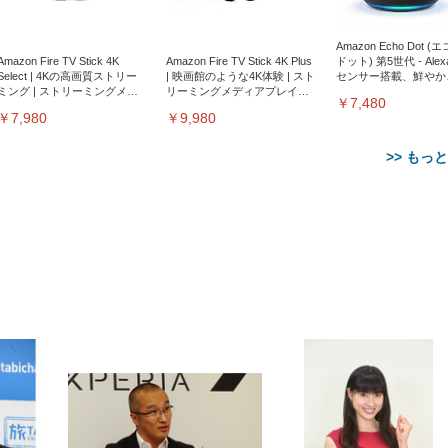
Amazon Echo Dot (
Amazon Fire TV Stick 4K
Amazon Fire TV Stick 4K Plus
ドット) 第5世代 - Ale
Select | 4Kの高画質ストリー
| 映画館のような4K体験 | スト
センサー搭載、鮮やか
ミング | ストリーミングメデ
リーミングメディアプレイヤ
サウンド｜チャコール
￥7,480
ィアプレイヤー
ー
￥7,980
￥9,980
>> もっ
【整備済み品】Dell
【MiniLED/24.5inch/280Hz/
正品】27"ゲーミングモ
ANDWINT オフィスチ
アイリスオーヤマ ペ
Sezlife オフィスチェア デスク
ネオ・ルーライフ ネオ・オム
E2724HS 27インチ 液晶モ
Sezlife オフィスチェア デスク
Smart Basic(スマートベーシ
GRAPHT THE SHOOTER
ー DualSense 充電フッ
ア デスクチェア 肘なし
シーツ 超厚型 お徳用 
チェア 疲れない テレワーク
ツ L 中型犬用 26枚入り 単品
ニター フル
チェア 疲れない テレワーク
ック) 【Amazon.co.jp限定】
Gaming Monitor 24” Essential
き（CFI-ZDM1J）
ッシュ 通気性 ランバ
ュラー 200枚入
チェア 強化バックレスト 30
HD（1920×1080）VA 非光
チェア 強化バックレスト 30度
Smart Basic アイリスオーヤマ
ーミングモニター QD 24.5イ
ポート付き 腰サポート
【Amazon.co.jp限定】
￥1,800
￥15,800
￥34,980
9,979
度ロッキング機能 人間工学 椅
沢 HDMI/DisplayPort/VGA
ロッキング機能 人間工学 椅子
ペットシーツ 超厚型 お徳用
￥4,139
￥3,731
1ms FHD 量子ドット 残像低減
ス圧無段階昇降 360度
￥7,680
￥7,680
￥3,670
子 腰サポート 90度跳ね上げ
スピーカー内蔵 高さ調整 ス
腰サポート 90度跳ね上げ式ア
ワイド 100枚入 (x 1) (ケース
年保証 | 輝点保証 | 日本メーカ
転 キャスター付き コ
式アームレスト 3Dヘッドレス
イベル VESA対応
ームレスト 3Dヘッドレスト
販売)
クト 幅52×奥行58.5×
ト ハンガー付き 高反発クッシ
ComfortView ビジネス向け
ハンガー付き 高反発クッショ