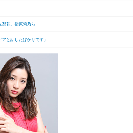
立梨花、指原莉乃ら
ビアと話したばかりです」