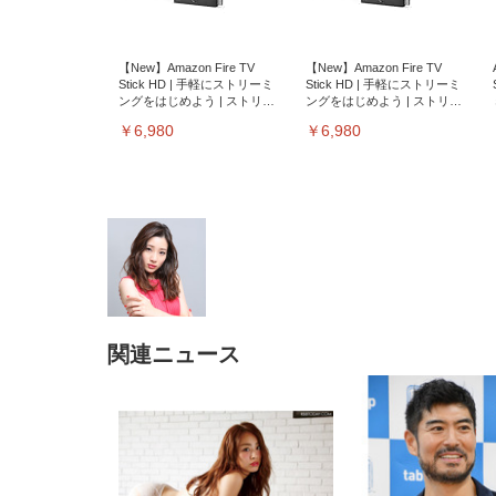
【New】Amazon Fire TV
【New】Amazon Fire TV
Stick HD | 手軽にストリーミ
Stick HD | 手軽にストリーミ
ングをはじめよう | ストリー
ングをはじめよう | ストリー
ミングメディアプレイヤー
ミングメディアプレイヤー
￥6,980
￥6,980
関連ニュース
EIZO ビジネス向けプレミア
EIZO ビジネス向けプレミア
【純
[EdoErgo] オフィスチェア 椅
Amazonベーシック ペットシ
SIHOO B100 オフィスチェア
Amazonベーシック ペットシ
ムモニター | FlexScan
ムモニター | FlexScan
ニタ
子 テレワーク 疲れない 跳ね
ーツ 薄型 レギュラー 1回使い
／デスクチェア メッシュチェ
ーツ 厚型 ワイド 42枚x2袋(84
EV3240X-WT | 31.5型4K
EV2740X-WT | 27.0型4K
ク付
上げ式アームレスト コンパク
捨て 無香料 ホワイト 300枚
ア 人間工学 疲れない ブラッ
枚) ホワイト(吸収面:ライトブ
UHD・USB Type-C・ホワイ
UHD・USB Type-C・ホワイ
ト 約105度ロッキング pc 事務
￥105,595
￥109,572
ク
ルー)
￥4
ト
ト
￥5,699
￥3,373
￥27,999
￥3,234
椅子 360度回転 座面昇降 強化
ナイロン樹脂ベース 通気性メ
ッシュ 在宅ワーク H-