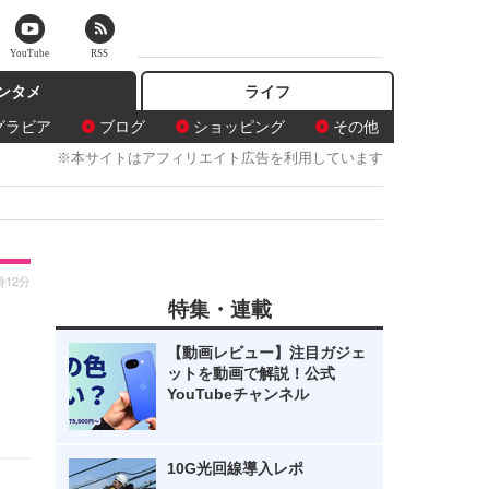
YouTube
RSS
ンタメ
ライフ
グラビア
ブログ
ショッピング
その他
※本サイトはアフィリエイト広告を利用しています
時12分
特集・連載
男
【動画レビュー】注目ガジェ
ットを動画で解説！公式
YouTubeチャンネル
10G光回線導入レポ