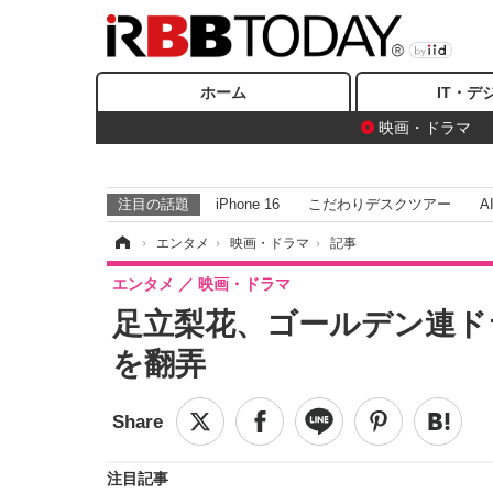
ホーム
IT・デ
映画・ドラマ
注目の話題
iPhone 16
こだわりデスクツアー
A
ホーム
›
エンタメ
›
映画・ドラマ
›
記事
エンタメ
映画・ドラマ
足立梨花、ゴールデン連ド
を翻弄
注目記事