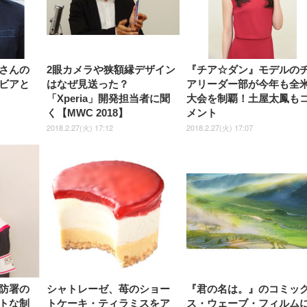
84～96cm テレワーク
ョン PCチェア 通気性メッシ
ン PCチェア 通気性メッシュ
宅勤務 ブラック
ュ ゲーミング/勉強/事務用 お
ゲーミング/勉強/事務用 おし
しゃれ パソコンチェア (ブラ
ゃれ パソコンチェア (ホワイ
ック)
ト)
さんの
2眼カメラや狭額縁デザイン
『チア☆ダン』モデルの
ビアと
はなぜ見送った？
アリーダー部が今年も全
「Xperia」開発担当者に聞
大会を制覇！土屋太鳳も
く【MWC 2018】
メント
2018.2.27(火) 17:12
2018.2.27(火) 17:07
防署の
シャトレーゼ、苺のショー
『君の名は。』のコミッ
トな制
トケーキ・ティラミスをア
ス・ウェーブ・フィルム