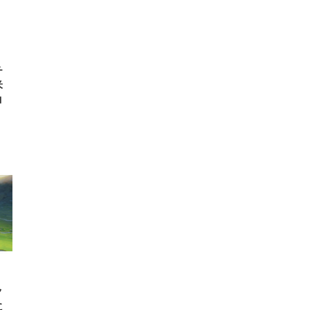
 在
チ
米
コ
ク
に