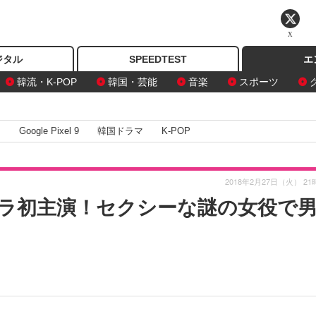
X
ジタル
SPEEDTEST
エ
韓流・K-POP
韓国・芸能
音楽
スポーツ
I
Google Pixel 9
韓国ドラマ
K-POP
2018年2月27日（火） 21
ラ初主演！セクシーな謎の女役で