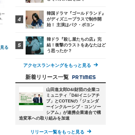
韓国ドラマ『ゴールドランド』
エコー
xa、
がディズニープラスで制作開
な
始！ 主演はパク・ボヨン
韓ドラ『殺し屋たちの店』完
結！衝撃のラストをあなたはど
と見る
う思ったか？
アクセスランキングをもっと見る
新着リリース一覧
山田進太郎D&I財団の企業コ
ミュニティ「D&Iイニシアチ
ブ」とCOTENの「ジェンダ
FHD】
ェ
ット
ーインクルーシブ・コンソー
 メ
レギ
シアム」が連携企業連合で構
 ゲ
ーサ
ンチ
 ガ
造変革への取り組みを加速
 (3
回
ー)
ンパ
高さ
リリース一覧をもっと見る