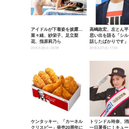
WY01(黒網+黒枠+黒足)
アイドルが下着姿を披露…
高嶋政宏、左とん平
菜々緒、紗栄子、足立梨
思い出を語る「シル
花、指原莉乃ら
話したばかりです」
2016.5.28(土) 23:59
2018.2.27(火) 17:04
ケンタッキー、「カーネル
トリンドル玲奈、消
クリスピー」発売20周年に
一日署長に！キュー