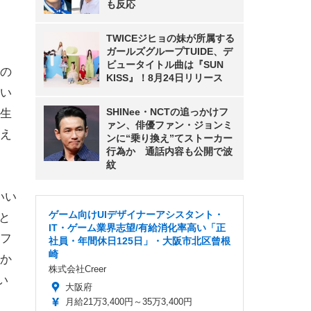
も反応
TWICEジヒョの妹が所属する
ガールズグループTUIDE、デ
ビュータイトル曲は『SUN
の
KISS』！8月24日リリース
い
SHINee・NCTの追っかけフ
生
ァン、俳優ファン・ジョンミ
え
ンに“乗り換え”てストーカー
行為か 通話内容も公開で波
紋
いい
ゲーム向けUIデザイナーアシスタント・
と
IT・ゲーム業界志望/有給消化率高い「正
フ
社員・年間休日125日」・大阪市北区曾根
崎
か
株式会社Creer
い
大阪府
月給21万3,400円～35万3,400円