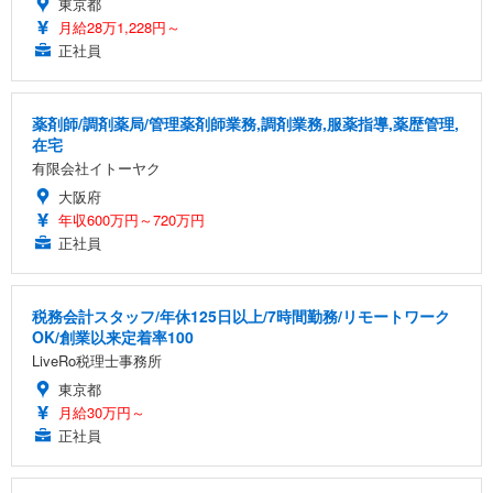
東京都
月給28万1,228円～
正社員
薬剤師/調剤薬局/管理薬剤師業務,調剤業務,服薬指導,薬歴管理,
在宅
有限会社イトーヤク
大阪府
年収600万円～720万円
正社員
税務会計スタッフ/年休125日以上/7時間勤務/リモートワーク
OK/創業以来定着率100
LiveRo税理士事務所
東京都
月給30万円～
正社員