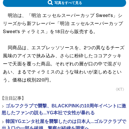
写真をすべて見る
明治は、「明治 エッセルスーパーカップ Sweet's」シ
リーズから新フレーバー「明治 エッセルスーパーカップ
Sweet's ティラミス」を18日から販売する。
同商品は、エスプレッソソースを、2つの異なるチーズ
風味のアイスで挟み込み、さらに粉砕したココアクッキ
ーで天面を覆った商品。それぞれの層が口の中で混ざり
あい、まるでティラミスのような味わいが楽しめるとい
う。価格は税別220円。
《KT》
【注目記事】
>
ゴルフクラブで襲撃、BLACKPINKの10周年イベントに激
怒したファンの説も...YG本社で女性が暴れる
>
韓国YGエンタ社屋を襲撃したのは日本人...ゴルフクラブで
出入口の一部を破損、警察が経緯を調査へ