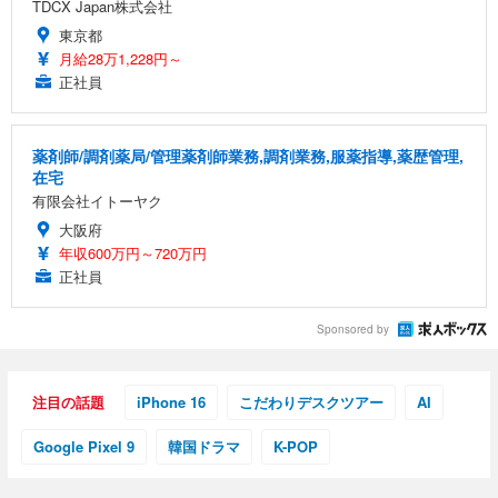
TDCX Japan株式会社
東京都
月給28万1,228円～
正社員
薬剤師/調剤薬局/管理薬剤師業務,調剤業務,服薬指導,薬歴管理,
在宅
有限会社イトーヤク
大阪府
年収600万円～720万円
正社員
Sponsored by
注目の話題
iPhone 16
こだわりデスクツアー
AI
Google Pixel 9
韓国ドラマ
K-POP