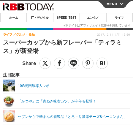
MENU
CLOSE
ホーム
IT・デジタル
SPEED TEST
エンタメ
ライフ
ホーム
IT・デジタル
ライフ
グルメ・食品
2017.12.11（月）15:56
スーパーカップから新フレーバー「ティラミ
IT・デジタルTOP
スマートフォン
SPEED TEST
ス」が新登場
ネタ
ガジェット・ツール
エンタメ
ショッピング
その他
エンタメTOP
映画・ドラマ
ライフ
注目記事
韓流・K-POP
韓国・芸能
ライフTOP
グルメ
リリース一覧
10G光回線導入レポ
音楽
スポーツ
ペット
ショッピング
プッシュ通知の停止方法
「かつや」に「青ねぎ味噌カツ」が今年も登場！
グラビア
ブログ
その他
ショッピング
その他
セブンから中華まんの新製品「とろ～り濃厚チーズ&ベーコンまん」