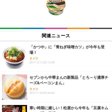
い 跳ね上げ式アームレスト コンパクト 約105度ロッ
EV3240X-WT | 31.5型4K UHD・USB Type-C・ホワ
回使い捨て 無香料 ホワイト 300枚
キング pc 事務椅子 360度回転 座面昇降 強化ナイロ
イト
ン樹脂ベース 通気性メッシュ 在宅ワーク H-WY01
￥3,373
￥5,699
￥105,595
(黒網+黒枠+黒足)
EIZO ビジネス向けプレミアムモニター | FlexScan
SIHOO B100 オフィスチェア／デスクチェア メッシ
Amazonベーシック ペットシーツ 厚型 ワイド 42枚
EV2740X-WT | 27.0型4K UHD・USB Type-C・ホワ
ュチェア 人間工学 疲れない ブラック
x2袋(84枚) ホワイト(吸収面:ライトブルー)
関連ニュース
イト
￥27,999
￥3,234
￥109,572
「かつや」に「青ねぎ味噌カツ」が今年も登
場！
Sezlife オフィスチェア デスクチェア 疲れない テレ
【純正品】27"ゲーミングモニター DualSense 充電
ネオ・ルーライフ ネオ・オムツ L 中型犬用 26枚入
ライフ
ワーク チェア 強化バックレスト 30度ロッキング機
2017.12.11(月) 13:09
フック付き（CFI-ZDM1J）
り 単品
能 人間工学 椅子 腰サポート 90度跳ね上げ式アーム
レスト 3Dヘッドレスト ハンガー付き 高反発クッシ
￥49,979
￥1,800
￥7,680
ョン PCチェア 通気性メッシュ ゲーミング/勉強/事
セブンから中華まんの新製品「とろ～り濃厚チ
務用 おしゃれ パソコンチェア (ブラック)
ーズ&ベーコンまん」
Sezlife オフィスチェア デスクチェア 疲れない テレ
【整備済み品】Dell E2724HS 27インチ 液晶モニタ
Smart Basic(スマートベーシック) 【Amazon.co.jp
ライフ
ワーク チェア 強化バックレスト 30度ロッキング機
ー フルHD（1920×1080）VA 非光沢 HDMI/DisplayP
限定】 Smart Basic アイリスオーヤマ ペットシーツ
2017.11.23(木) 20:05
能 人間工学 椅子 腰サポート 90度跳ね上げ式アーム
ort/VGA スピーカー内蔵 高さ調整 スイベル VESA対
超厚型 お徳用 ワイド 100枚入 (x 1) (ケース販売)
レスト 3Dヘッドレスト ハンガー付き 高反発クッシ
応 ComfortView ビジネス向け
￥7,680
￥15,800
￥3,670
ョン PCチェア 通気性メッシュ ゲーミング/勉強/事
寒い時期に嬉しい！松屋から今年も「豆腐キム
務用 おしゃれ パソコンチェア (ホワイト)