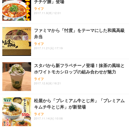
チチゲ膳」登場
ANDWINT オフィスチェア デスクチェア 肘なし メ
【MiniLED/24.5inch/280Hz/FHD】GRAPHT THE S
アイリスオーヤマ ペットシーツ 超厚型 お徳用 レギ
ッシュ 通気性 ランバーサポート付き 腰サポート ガ
HOOTER Gaming Monitor 24” Essential ゲーミン
ライフ
ュラー 200枚入【Amazon.co.jp限定】
ス圧無段階昇降 360度回転 キャスター付き コンパク
グモニター QD 24.5インチ 1ms FHD 量子ドット 残
2017.11.9(木) 12:01
ト 幅52×奥行58.5×高さ84～96cm テレワーク 在宅
像低減 (3年保証 | 輝点保証 | 日本メーカー)
￥3,731
￥4,139
￥34,980
勤務 ブラック
ファミマから「忖度」をテーマにした和風高級
弁当
ライフ
2017.11.21(火) 17:19
スタバから新フラペチーノ登場！抹茶の風味と
ホワイトモカシロップの組み合わせが魅力
ライフ
2017.12.6(水) 16:21
松屋から「プレミアム牛とじ丼」「プレミアム
キムチ牛とじ丼」が新登場
ライフ
2017.11.14(火) 10:08