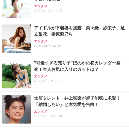
Sezlife オフィスチェア デスクチェア 疲れない テレ
【純正品】27"ゲーミングモニター DualSense 充電
ネオ・ルーライフ ネオ・オムツ L 中型犬用 26枚入
エンタメ
ワーク チェア 強化バックレスト 30度ロッキング機
フック付き（CFI-ZDM1J）
り 単品
2017.11.16(木) 10:37
能 人間工学 椅子 腰サポート 90度跳ね上げ式アーム
レスト 3Dヘッドレスト ハンガー付き 高反発クッシ
￥49,979
￥1,800
￥7,680
ョン PCチェア 通気性メッシュ ゲーミング/勉強/事
アイドルが下着姿を披露…菜々緒、紗栄子、足
務用 おしゃれ パソコンチェア (ブラック)
立梨花、指原莉乃ら
Sezlife オフィスチェア デスクチェア 疲れない テレ
【整備済み品】Dell E2724HS 27インチ 液晶モニタ
Smart Basic(スマートベーシック) 【Amazon.co.jp
エンタメ
ワーク チェア 強化バックレスト 30度ロッキング機
ー フルHD（1920×1080）VA 非光沢 HDMI/DisplayP
限定】 Smart Basic アイリスオーヤマ ペットシーツ
2016.5.28(土) 23:59
能 人間工学 椅子 腰サポート 90度跳ね上げ式アーム
ort/VGA スピーカー内蔵 高さ調整 スイベル VESA対
超厚型 お徳用 ワイド 100枚入 (x 1) (ケース販売)
レスト 3Dヘッドレスト ハンガー付き 高反発クッシ
応 ComfortView ビジネス向け
￥7,680
￥15,800
￥3,670
ョン PCチェア 通気性メッシュ ゲーミング/勉強/事
"可愛すぎる売り子”ほのかの初カレンダー発
務用 おしゃれ パソコンチェア (ホワイト)
売！本人お気に入りのカットは？
ANDWINT オフィスチェア デスクチェア 肘なし メ
【MiniLED/24.5inch/280Hz/FHD】GRAPHT THE S
アイリスオーヤマ ペットシーツ 超厚型 お徳用 レギ
ッシュ 通気性 ランバーサポート付き 腰サポート ガ
HOOTER Gaming Monitor 24” Essential ゲーミン
エンタメ
ュラー 200枚入【Amazon.co.jp限定】
ス圧無段階昇降 360度回転 キャスター付き コンパク
グモニター QD 24.5インチ 1ms FHD 量子ドット 残
2017.10.13(金) 12:17
ト 幅52×奥行58.5×高さ84～96cm テレワーク 在宅
像低減 (3年保証 | 輝点保証 | 日本メーカー)
￥3,731
￥4,139
￥34,980
勤務 ブラック
太眉タレント・井上咲楽が蛭子能収に求愛！
「結婚したい」と本気愛を告白！
エンタメ
2017.11.19(日) 16:32