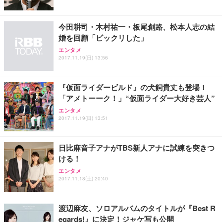
今田耕司・木村祐一・板尾創路、松本人志の結
婚を回顧「ビックリした」
エンタメ
2017.11.19(日) 13:56
『仮面ライダービルド』の犬飼貴丈も登場！
「アメトーーク！」“仮面ライダー大好き芸人”
エンタメ
2017.11.19(日) 13:51
日比麻音子アナがTBS新人アナに試練を突きつ
ける！
エンタメ
2017.11.18(土) 20:40
渡辺麻友、ソロアルバムのタイトルが『Best R
egards!』に決定！ジャケ写も公開