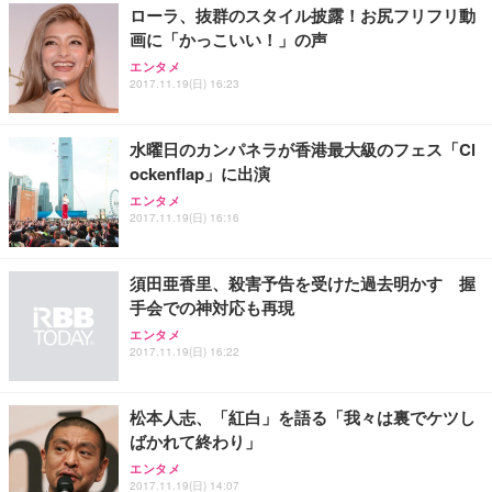
ローラ、抜群のスタイル披露！お尻フリフリ動
画に「かっこいい！」の声
エンタメ
2017.11.19(日) 16:23
水曜日のカンパネラが香港最大級のフェス「Cl
ockenflap」に出演
エンタメ
2017.11.19(日) 16:16
須田亜香里、殺害予告を受けた過去明かす 握
手会での神対応も再現
エンタメ
2017.11.19(日) 16:22
松本人志、「紅白」を語る「我々は裏でケツし
ばかれて終わり」
エンタメ
2017.11.19(日) 14:07