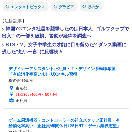
エンタメトピックス
グラビア
ほのか
【注目記事】
>
韓国YGエンタ社屋を襲撃したのは日本人...ゴルフクラブで
出入口の一部を破損、警察が経緯を調査へ
>
BTS・V、女子中学生の才能に目を留めた? ダンス動画に
残した“短い一言”に反響続々
デザイナーアシスタント正社員・IT・デザイン系転職希望
「有給消化率高い/UI・UXスキル習得」
株式会社GUM
東京都
月給30万400円～50万円
正社員
ゲーム周辺機器・コントローラーの組立スタッフ正社員・有
給消化率高い「正社員/年間休日125日/IT・ゲーム業界志望」
Yts株式会社