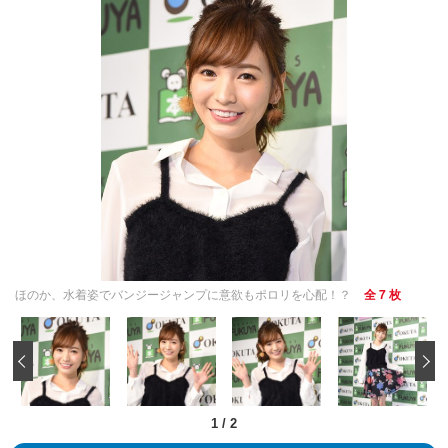
ほのか、水着姿でバンジージャンプに意欲もポロリを心配！？
全 7 枚
‹
1
/
2