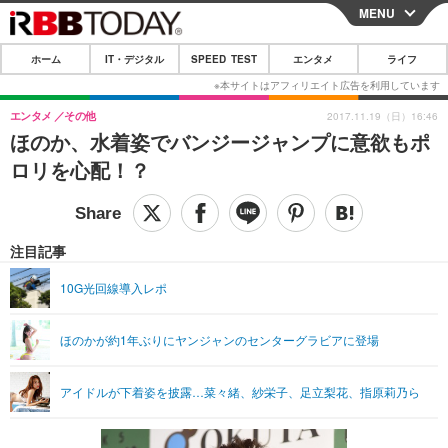
MENU
CLOSE
ホーム
IT・デジタル
SPEED TEST
エンタメ
ライフ
ホーム
IT・デジタル
エンタメ
その他
2017.11.19（日）16:46
ほのか、水着姿でバンジージャンプに意欲もポ
IT・デジタルTOP
スマートフォン
SPEED TEST
ロリを心配！？
ネタ
ガジェット・ツール
エンタメ
ショッピング
その他
エンタメTOP
映画・ドラマ
ライフ
注目記事
韓流・K-POP
韓国・芸能
ライフTOP
グルメ
リリース一覧
10G光回線導入レポ
音楽
スポーツ
ペット
ショッピング
プッシュ通知の停止方法
ほのかが約1年ぶりにヤンジャンのセンターグラビアに登場
グラビア
ブログ
その他
ショッピング
その他
アイドルが下着姿を披露…菜々緒、紗栄子、足立梨花、指原莉乃ら