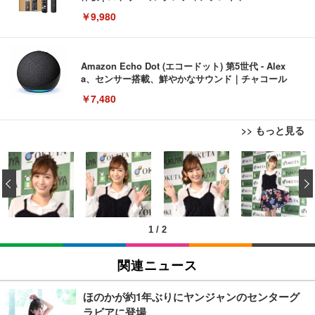
￥9,980
Amazon Echo Dot (エコードット) 第5世代 - Alex
a、センサー搭載、鮮やかなサウンド｜チャコール
￥7,480
>> もっと見る
[EdoErgo] オフィスチェア 椅子 テレワーク 疲れな
EIZO ビジネス向けプレミアムモニター | FlexScan
Amazonベーシック ペットシーツ 薄型 レギュラー 1
い 跳ね上げ式アームレスト コンパクト 約105度ロッ
EV3240X-WT | 31.5型4K UHD・USB Type-C・ホワ
‹
回使い捨て 無香料 ホワイト 300枚
キング pc 事務椅子 360度回転 座面昇降 強化ナイロ
イト
ン樹脂ベース 通気性メッシュ 在宅ワーク H-WY01
￥3,373
￥5,699
￥105,595
(黒網+黒枠+黒足)
1
/
2
EIZO ビジネス向けプレミアムモニター | FlexScan
SIHOO B100 オフィスチェア／デスクチェア メッシ
Amazonベーシック ペットシーツ 厚型 ワイド 42枚
EV2740X-WT | 27.0型4K UHD・USB Type-C・ホワ
ュチェア 人間工学 疲れない ブラック
x2袋(84枚) ホワイト(吸収面:ライトブルー)
関連ニュース
イト
￥27,999
￥3,234
￥109,572
ほのかが約1年ぶりにヤンジャンのセンターグ
ラビアに登場