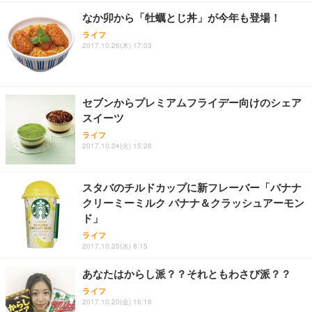
ョン PCチェア 通気性メッシュ ゲーミング/勉強/事
なか卯から「牡蠣とじ丼」が今年も登場！
務用 おしゃれ パソコンチェア (ホワイト)
ライフ
ANDWINT オフィスチェア デスクチェア 肘なし メ
【MiniLED/24.5inch/280Hz/FHD】GRAPHT THE S
アイリスオーヤマ ペットシーツ 超厚型 お徳用 レギ
2017.10.26(木) 17:03
ッシュ 通気性 ランバーサポート付き 腰サポート ガ
HOOTER Gaming Monitor 24” Essential ゲーミン
ュラー 200枚入【Amazon.co.jp限定】
ス圧無段階昇降 360度回転 キャスター付き コンパク
グモニター QD 24.5インチ 1ms FHD 量子ドット 残
ト 幅52×奥行58.5×高さ84～96cm テレワーク 在宅
像低減 (3年保証 | 輝点保証 | 日本メーカー)
￥3,731
￥4,139
￥34,980
勤務 ブラック
セブンからプレミアムフライデー向けのシェア
スイーツ
ライフ
2017.10.24(火) 15:28
スタバのチルドカップに新フレーバー「バナナ
クリーミーミルク バナナ＆クラッシュアーモン
ド」
ライフ
2017.10.25(水) 8:15
あなたはからし派？？それともわさび派？？
ライフ
2017.10.20(金) 16:18