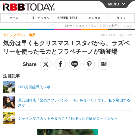
MENU
CLOSE
ホーム
IT・デジタル
SPEED TEST
エンタメ
ライフ
ホーム
IT・デジタル
ライフ
グルメ・食品
2017.10.27（金）8:32
気分は早くもクリスマス！スタバから、ラズベ
IT・デジタルTOP
スマートフォン
SPEED TEST
リーを使ったモカとフラペチーノが新登場
ネタ
ガジェット・ツール
エンタメ
ショッピング
その他
エンタメTOP
映画・ドラマ
ライフ
注目記事
韓流・K-POP
韓国・芸能
ライフTOP
グルメ
リリース一覧
10G光回線導入レポ
音楽
スポーツ
ペット
ショッピング
プッシュ通知の停止方法
星乃珈琲店『栗のスフレパンケーキ』を食ベた！でも、私を罵倒する
声が……
グラビア
ブログ
その他
ショッピング
その他
シャインマスカットをまるごと1個使った大福がローソンから