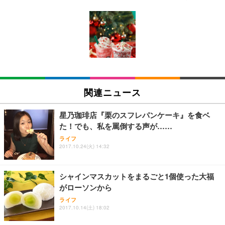
[EdoErgo] オフィスチェア 椅子 テレワーク 疲れな
EIZO ビジネス向けプレミアムモニター | FlexScan
Amazonベーシック ペットシーツ 薄型 レギュラー 1
い 跳ね上げ式アームレスト コンパクト 約105度ロッ
EV3240X-WT | 31.5型4K UHD・USB Type-C・ホワ
回使い捨て 無香料 ホワイト 300枚
キング pc 事務椅子 360度回転 座面昇降 強化ナイロ
イト
ン樹脂ベース 通気性メッシュ 在宅ワーク H-WY01
￥3,373
￥5,699
￥105,595
(黒網+黒枠+黒足)
EIZO ビジネス向けプレミアムモニター | FlexScan
SIHOO B100 オフィスチェア／デスクチェア メッシ
Amazonベーシック ペットシーツ 厚型 ワイド 42枚
EV2740X-WT | 27.0型4K UHD・USB Type-C・ホワ
ュチェア 人間工学 疲れない ブラック
x2袋(84枚) ホワイト(吸収面:ライトブルー)
関連ニュース
イト
￥27,999
￥3,234
￥109,572
星乃珈琲店『栗のスフレパンケーキ』を食ベ
た！でも、私を罵倒する声が……
Sezlife オフィスチェア デスクチェア 疲れない テレ
【純正品】27"ゲーミングモニター DualSense 充電
ネオ・ルーライフ ネオ・オムツ L 中型犬用 26枚入
ライフ
ワーク チェア 強化バックレスト 30度ロッキング機
2017.10.24(火) 14:32
フック付き（CFI-ZDM1J）
り 単品
能 人間工学 椅子 腰サポート 90度跳ね上げ式アーム
レスト 3Dヘッドレスト ハンガー付き 高反発クッシ
￥49,979
￥1,800
￥7,680
ョン PCチェア 通気性メッシュ ゲーミング/勉強/事
シャインマスカットをまるごと1個使った大福
務用 おしゃれ パソコンチェア (ブラック)
がローソンから
Sezlife オフィスチェア デスクチェア 疲れない テレ
【整備済み品】Dell E2724HS 27インチ 液晶モニタ
Smart Basic(スマートベーシック) 【Amazon.co.jp
ライフ
ワーク チェア 強化バックレスト 30度ロッキング機
ー フルHD（1920×1080）VA 非光沢 HDMI/DisplayP
限定】 Smart Basic アイリスオーヤマ ペットシーツ
2017.10.14(土) 18:02
能 人間工学 椅子 腰サポート 90度跳ね上げ式アーム
ort/VGA スピーカー内蔵 高さ調整 スイベル VESA対
超厚型 お徳用 ワイド 100枚入 (x 1) (ケース販売)
レスト 3Dヘッドレスト ハンガー付き 高反発クッシ
応 ComfortView ビジネス向け
￥7,680
￥15,800
￥3,670