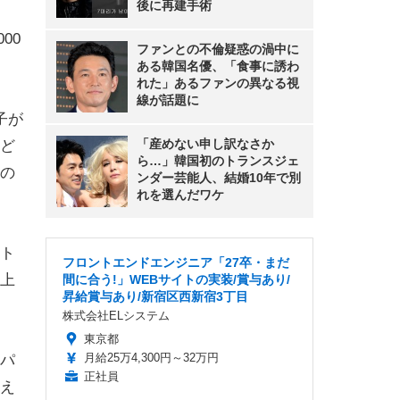
後に再建手術
00
ファンとの不倫疑惑の渦中に
ある韓国名優、「食事に誘わ
れた」あるファンの異なる視
線が話題に
子が
「産めない申し訳なさか
ど
ら…」韓国初のトランスジェ
の
ンダー芸能人、結婚10年で別
れを選んだワケ
ト
フロントエンドエンジニア「27卒・まだ
上
間に合う!」WEBサイトの実装/賞与あり/
昇給賞与あり/新宿区西新宿3丁目
株式会社ELシステム
東京都
月給25万4,300円～32万円
やパ
正社員
え