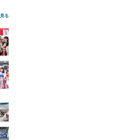
と見る
FHD】
ェ
ット
 メ
レギ
 ゲ
ーサ
ンチ
 ガ
 (3
回
ー)
ンパ
高さ
 在