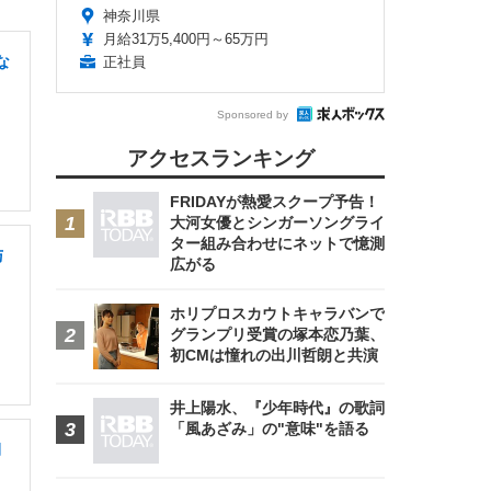
神奈川県
月給31万5,400円～65万円
な
正社員
Sponsored by
アクセスランキング
FRIDAYが熱愛スクープ予告！
大河女優とシンガーソングライ
ター組み合わせにネットで憶測
与
広がる
ホリプロスカウトキャラバンで
グランプリ受賞の塚本恋乃葉、
初CMは憧れの出川哲朗と共演
井上陽水、『少年時代』の歌詞
「風あざみ」の"意味"を語る
期