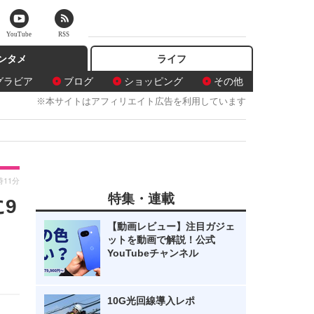
YouTube
RSS
ンタメ
ライフ
グラビア
ブログ
ショッピング
その他
※本サイトはアフィリエイト広告を利用しています
時11分
特集・連載
に9
【動画レビュー】注目ガジェ
ットを動画で解説！公式
YouTubeチャンネル
10G光回線導入レポ