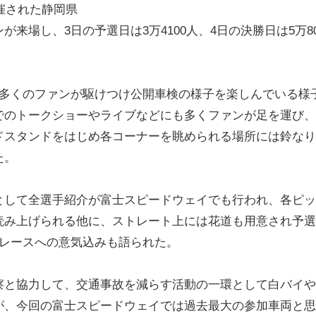
開催された静岡県
場し、3日の予選日は3万4100人、4日の決勝日は5万80
。
も多くのファンが駆けつけ公開車検の様子を楽しんでいる様
でのトークショーやライブなどにも多くファンが足を運び、
ドスタンドをはじめ各コーナーを眺められる場所には鈴なり
た。
として全選手紹介が富士スピードウェイでも行われ、各ピッ
読み上げられる他に、ストレート上には花道も用意され予選
勝レースへの意気込みも語られた。
元警察と協力して、交通事故を減らす活動の一環として白バイ
が、今回の富士スピードウェイでは過去最大の参加車両と思