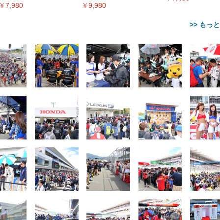
￥7,980
￥9,980
>> もっ
【整備済み品】Dell
【MiniLED/24.5inch/280Hz/
正品】27"ゲーミングモ
ANDWINT オフィスチ
アイリスオーヤマ ペ
Sezlife オフィスチェア デスク
ネオ・ルーライフ ネオ・オム
E2724HS 27インチ 液晶モ
Sezlife オフィスチェア デスク
Smart Basic(スマートベーシ
GRAPHT THE SHOOTER
ー DualSense 充電フッ
ア デスクチェア 肘なし
シーツ 超厚型 お徳用 
チェア 疲れない テレワーク
ツ L 中型犬用 26枚入り 単品
ニター フル
チェア 疲れない テレワーク
ック) 【Amazon.co.jp限定】
Gaming Monitor 24” Essential
き（CFI-ZDM1J）
ッシュ 通気性 ランバ
ュラー 200枚入
チェア 強化バックレスト 30
HD（1920×1080）VA 非光
チェア 強化バックレスト 30度
Smart Basic アイリスオーヤマ
ーミングモニター QD 24.5イ
ポート付き 腰サポート
【Amazon.co.jp限定】
￥1,800
￥15,800
￥34,980
9,979
度ロッキング機能 人間工学 椅
沢 HDMI/DisplayPort/VGA
ロッキング機能 人間工学 椅子
ペットシーツ 超厚型 お徳用
￥4,139
￥3,731
1ms FHD 量子ドット 残像低減
ス圧無段階昇降 360度
￥7,680
￥7,680
￥3,670
子 腰サポート 90度跳ね上げ
スピーカー内蔵 高さ調整 ス
腰サポート 90度跳ね上げ式ア
ワイド 100枚入 (x 1) (ケース
年保証 | 輝点保証 | 日本メーカ
転 キャスター付き コ
式アームレスト 3Dヘッドレス
イベル VESA対応
ームレスト 3Dヘッドレスト
販売)
クト 幅52×奥行58.5×
ト ハンガー付き 高反発クッシ
ComfortView ビジネス向け
ハンガー付き 高反発クッショ
84～96cm テレワーク
ョン PCチェア 通気性メッシ
ン PCチェア 通気性メッシュ
宅勤務 ブラック
ュ ゲーミング/勉強/事務用 お
ゲーミング/勉強/事務用 おし
しゃれ パソコンチェア (ブラ
ゃれ パソコンチェア (ホワイ
ック)
ト)