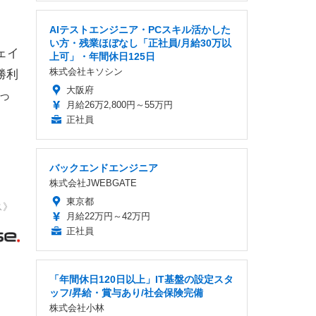
AIテストエンジニア・PCスキル活かした
い方・残業ほぼなし「正社員/月給30万以
ェイ
上可」・年間休日125日
株式会社キソシン
勝利
大阪府
振っ
月給26万2,800円～55万円
正社員
バックエンドエンジニア
株式会社JWEBGATE
東京都
ス》
月給22万円～42万円
正社員
「年間休日120日以上」IT基盤の設定スタ
ッフ/昇給・賞与あり/社会保険完備
株式会社小林