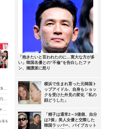
「抱きたいと言われたのに…寛大な方が多
い」韓国名優との“不倫”を告白したファ
ン、擁護派に怒り
横浜で生まれ育った元韓国ト
日向坂46・富田鈴花、「スーパーフォーミュラ第9戦」で国歌独唱！現役アイドルの歌唱は史上初
ップアイドル、自身もショッ
クを受けた外見の変化「私の
エヴァRQ2018ラスト撮影会が開催！綾波レイ役の引地裕美は見納め
顔どうした」
【レポート】小学5年生がSUPER GTでマネージャー職体験！「体力もないとできない、大変なお仕事」
「精子は通常2～3億個、自分
は7個」美人女優と交際した
を送る
韓国ラッパー、パイプカット