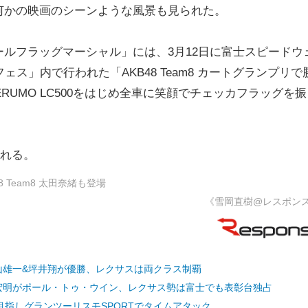
何かの映画のシーンような風景も見られた。
ルフラッグマーシャル」には、3月12日に富士スピードウ
ス」内で行われた「AKB48 Team8 カートグランプリで
ERUMO LC500をはじめ全車に笑顔でチェッカフラッグを
される。
8 Team8 太田奈緒も登場
《雪岡直樹@レスポン
T3の中山雄一&坪井翔が優勝、レクサスは両クラス制覇
&石浦宏明がポール・トゥ・ウイン、レクサス勢は富士でも表彰台独占
を目指しグランツーリスモSPORTでタイムアタック