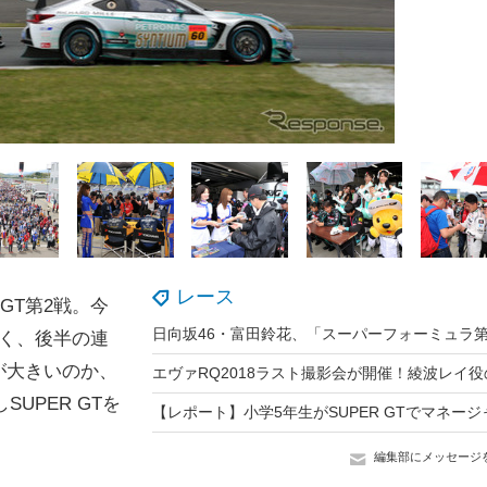
レース
GT第2戦。今
く、後半の連
が大きいのか、
UPER GTを
編集部にメッセージ