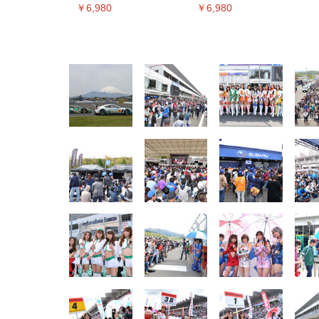
￥6,980
￥6,980
EIZO ビジネス向けプレミア
EIZO ビジネス向けプレミア
【純
[EdoErgo] オフィスチェア 椅
Amazonベーシック ペットシ
SIHOO B100 オフィスチェア
Amazonベーシック ペットシ
ムモニター | FlexScan
ムモニター | FlexScan
ニタ
子 テレワーク 疲れない 跳ね
ーツ 薄型 レギュラー 1回使い
／デスクチェア メッシュチェ
ーツ 厚型 ワイド 42枚x2袋(84
EV3240X-WT | 31.5型4K
EV2740X-WT | 27.0型4K
ク付
上げ式アームレスト コンパク
捨て 無香料 ホワイト 300枚
ア 人間工学 疲れない ブラッ
枚) ホワイト(吸収面:ライトブ
UHD・USB Type-C・ホワイ
UHD・USB Type-C・ホワイ
ト 約105度ロッキング pc 事務
￥105,595
￥109,572
ク
ルー)
￥4
ト
ト
￥5,699
￥3,373
￥27,999
￥3,234
椅子 360度回転 座面昇降 強化
ナイロン樹脂ベース 通気性メ
ッシュ 在宅ワーク H-
WY01(黒網+黒枠+黒足)