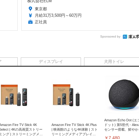
株式会社ELM
東京都
月給31万3,500円～60万円
正社員
Sponsored by
ア
ディスプレイ
犬用トイレ
Amazon Echo Dot (
Amazon Fire TV Stick 4K
Amazon Fire TV Stick 4K Plus
ドット) 第5世代 - Ale
Select | 4Kの高画質ストリー
| 映画館のような4K体験 | スト
センサー搭載、鮮やか
ミング | ストリーミングメデ
リーミングメディアプレイヤ
サウンド｜チャコール
￥7,480
ィアプレイヤー
ー