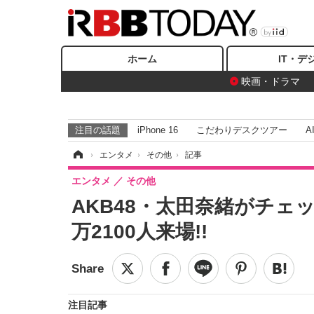
ホーム
IT・デ
映画・ドラマ
注目の話題
iPhone 16
こだわりデスクツアー
A
ホーム
›
エンタメ
›
その他
›
記事
エンタメ
その他
AKB48・太田奈緒がチェッ
万2100人来場!!
注目記事