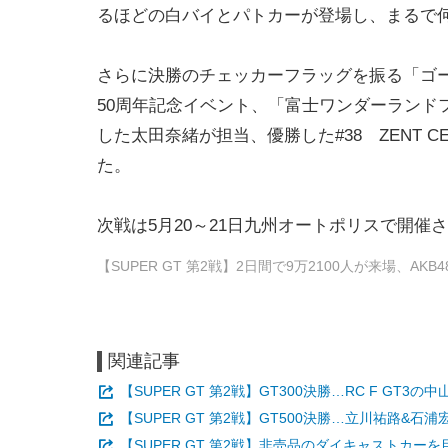
るほどの白バイとパトカーが登場し、まるで
さらに決勝のチェッカーフラッグを振る「ゴー
50周年記念イベント、「富士ワンダーランドフェ
した太田奈緒が担当、優勝した#38 ZENT C
た。
次戦は5月20～21日九州オートポリスで開催
【SUPER GT 第2戦】2日間で9万2100人が来場、AKB4
関連記事
【SUPER GT 第2戦】GT300決勝…RC F G
【SUPER GT 第2戦】GT500決勝…立川祐路
【SUPER GT 第2戦】非売品のダイキャストカー