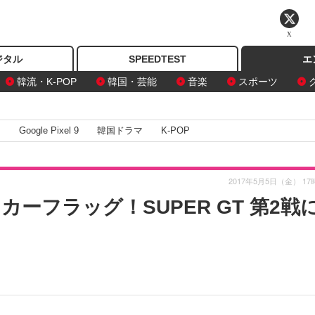
X
ジタル
SPEEDTEST
エ
韓流・K-POP
韓国・芸能
音楽
スポーツ
I
Google Pixel 9
韓国ドラマ
K-POP
2017年5月5日（金） 17
カーフラッグ！SUPER GT 第2戦