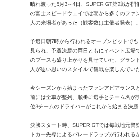
晴れ渡った5月3～4日、SUPER GT第2戦が
の富士スピードウェイでは朝から多くのファンが来
人の来場者があった（観客数は主催者発表）
予選日朝7時から行われるオープンピットで
見られ、予選決勝の両日ともにイベント広場
のブースも盛り上がりを見せていた。グラン
人が思い思いのスタイルで観戦を楽しんでい
今シーズンから始まったファンアピアランス
前には全車が整列、順番に選手とチーム名が
位3チームのドライバーがこれから始まる決
決勝スタート時、SUPER GTでは毎戦地
トカー先導によるパレードラップが行われる