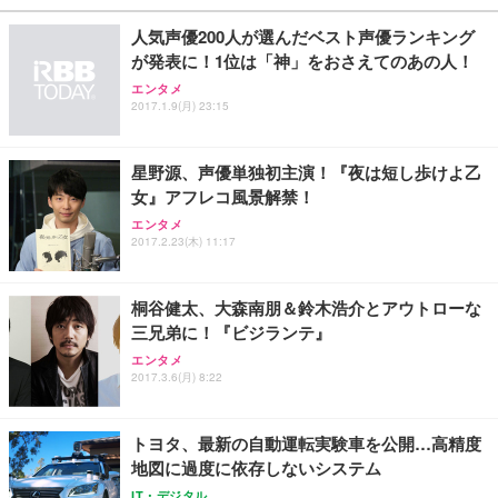
￥27,999
￥3,234
￥109,572
人気声優200人が選んだベスト声優ランキング
が発表に！1位は「神」をおさえてのあの人！
Sezlife オフィスチェア デスクチェア 疲れない テレ
【純正品】27"ゲーミングモニター DualSense 充電
ネオ・ルーライフ ネオ・オムツ L 中型犬用 26枚入
エンタメ
ワーク チェア 強化バックレスト 30度ロッキング機
2017.1.9(月) 23:15
フック付き（CFI-ZDM1J）
り 単品
能 人間工学 椅子 腰サポート 90度跳ね上げ式アーム
レスト 3Dヘッドレスト ハンガー付き 高反発クッシ
￥49,979
￥1,800
￥7,680
ョン PCチェア 通気性メッシュ ゲーミング/勉強/事
星野源、声優単独初主演！『夜は短し歩けよ乙
務用 おしゃれ パソコンチェア (ブラック)
女』アフレコ風景解禁！
Sezlife オフィスチェア デスクチェア 疲れない テレ
【整備済み品】Dell E2724HS 27インチ 液晶モニタ
Smart Basic(スマートベーシック) 【Amazon.co.jp
エンタメ
ワーク チェア 強化バックレスト 30度ロッキング機
ー フルHD（1920×1080）VA 非光沢 HDMI/DisplayP
限定】 Smart Basic アイリスオーヤマ ペットシーツ
2017.2.23(木) 11:17
能 人間工学 椅子 腰サポート 90度跳ね上げ式アーム
ort/VGA スピーカー内蔵 高さ調整 スイベル VESA対
超厚型 お徳用 ワイド 100枚入 (x 1) (ケース販売)
レスト 3Dヘッドレスト ハンガー付き 高反発クッシ
応 ComfortView ビジネス向け
￥7,680
￥15,800
￥3,670
ョン PCチェア 通気性メッシュ ゲーミング/勉強/事
桐谷健太、大森南朋＆鈴木浩介とアウトローな
務用 おしゃれ パソコンチェア (ホワイト)
三兄弟に！『ビジランテ』
ANDWINT オフィスチェア デスクチェア 肘なし メ
【MiniLED/24.5inch/280Hz/FHD】GRAPHT THE S
アイリスオーヤマ ペットシーツ 超厚型 お徳用 レギ
ッシュ 通気性 ランバーサポート付き 腰サポート ガ
HOOTER Gaming Monitor 24” Essential ゲーミン
エンタメ
ュラー 200枚入【Amazon.co.jp限定】
ス圧無段階昇降 360度回転 キャスター付き コンパク
グモニター QD 24.5インチ 1ms FHD 量子ドット 残
2017.3.6(月) 8:22
ト 幅52×奥行58.5×高さ84～96cm テレワーク 在宅
像低減 (3年保証 | 輝点保証 | 日本メーカー)
￥3,731
￥4,139
￥34,980
勤務 ブラック
トヨタ、最新の自動運転実験車を公開…高精度
地図に過度に依存しないシステム
IT・デジタル