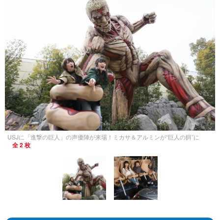
USJに「進撃の巨人」の声優陣が来場！ミカサ＆アルミンが“巨人の餌”に
全 2 枚