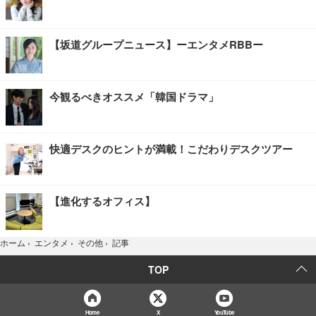
【坂道グループニュース】ーエンタメRBBー
今観るべきオススメ「韓国ドラマ」
快適デスクのヒントが満載！こだわりデスクツアー
【進化するオフィス】
記事
ホーム
›
エンタメ
›
その他
›
TOP
Home
X
YouTube