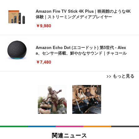
Amazon Fire TV Stick 4K Plus | 映画館のような4K
体験 | ストリーミングメディアプレイヤー
￥9,980
Amazon Echo Dot (エコードット) 第5世代 - Alex
a、センサー搭載、鮮やかなサウンド｜チャコール
￥7,480
>> もっと見る
[EdoErgo] オフィスチェア 椅子 テレワーク 疲れな
EIZO ビジネス向けプレミアムモニター | FlexScan
Amazonベーシック ペットシーツ 薄型 レギュラー 1
い 跳ね上げ式アームレスト コンパクト 約105度ロッ
EV3240X-WT | 31.5型4K UHD・USB Type-C・ホワ
回使い捨て 無香料 ホワイト 300枚
キング pc 事務椅子 360度回転 座面昇降 強化ナイロ
イト
ン樹脂ベース 通気性メッシュ 在宅ワーク H-WY01
￥3,373
￥5,699
￥105,595
(黒網+黒枠+黒足)
EIZO ビジネス向けプレミアムモニター | FlexScan
SIHOO B100 オフィスチェア／デスクチェア メッシ
Amazonベーシック ペットシーツ 厚型 ワイド 42枚
EV2740X-WT | 27.0型4K UHD・USB Type-C・ホワ
ュチェア 人間工学 疲れない ブラック
x2袋(84枚) ホワイト(吸収面:ライトブルー)
関連ニュース
イト