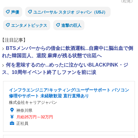
《松尾》
声優
ユニバーサル スタジオ ジャパン（USJ）
エンタメトピックス
進撃の巨人
【注目記事】
>
BTSメンバーからの借金に飲酒運転...自粛中に脳出血で倒
れた韓国芸人、退院 麻痺が残る状態で出廷へ
>
何を意味するのか...めったに泣かないBLACKPINK・ジ
ス、10周年イベント終了しファンを前に涙
インフラエンジニア/キッティング/ユーザーサポート パソコン
修理やサポート 未経験歓迎 直行直帰あり
株式会社キャリアジャパン
神奈川県
月給25万円～32万円
正社員