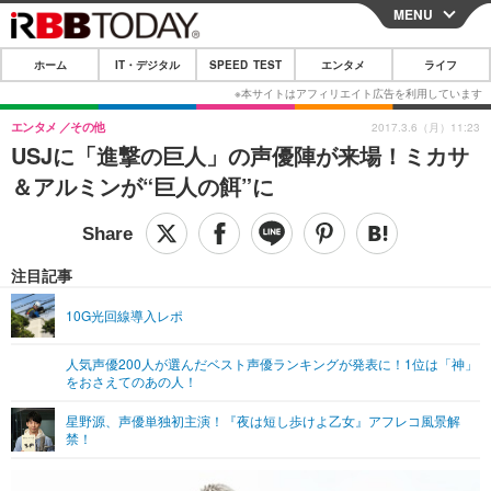
MENU
CLOSE
ホーム
IT・デジタル
SPEED TEST
エンタメ
ライフ
ホーム
IT・デジタル
エンタメ
その他
2017.3.6（月）11:23
USJに「進撃の巨人」の声優陣が来場！ミカサ
IT・デジタルTOP
スマートフォン
SPEED TEST
＆アルミンが“巨人の餌”に
ネタ
ガジェット・ツール
エンタメ
ショッピング
その他
エンタメTOP
映画・ドラマ
ライフ
注目記事
韓流・K-POP
韓国・芸能
ライフTOP
グルメ
リリース一覧
10G光回線導入レポ
音楽
スポーツ
ペット
ショッピング
プッシュ通知の停止方法
人気声優200人が選んだベスト声優ランキングが発表に！1位は「神」
をおさえてのあの人！
グラビア
ブログ
その他
星野源、声優単独初主演！『夜は短し歩けよ乙女』アフレコ風景解
ショッピング
その他
禁！