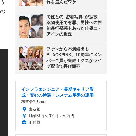
う
れを選んだワケ
の
同性との“密着写真”が拡散…
薬物使用で有罪、男性への性
的暴行疑惑もあった俳優ユ・
アインの近況
ファンから不満続出も…
BLACKPINK、10周年にメン
バー全員が集結！ジスがライ
ブ配信で再び謝罪
インフラエンジニア・長期キャリア形
成・安心の待遇・システム基盤の運用
株式会社Creer
東京都
月給31万5,700円～50万円
正社員