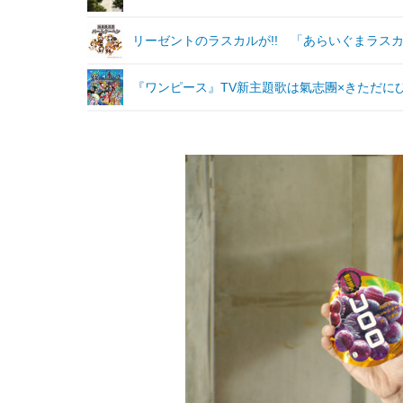
リーゼントのラスカルが!! 「あらいぐまラス
『ワンピース』TV新主題歌は氣志團×きただに