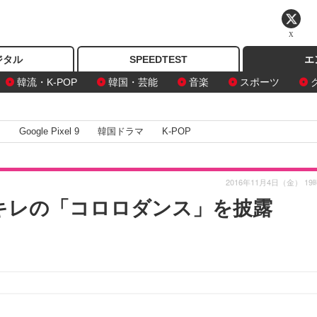
X
ジタル
SPEEDTEST
エ
韓流・K-POP
韓国・芸能
音楽
スポーツ
I
Google Pixel 9
韓国ドラマ
K-POP
2016年11月4日（金） 19
キレの「コロロダンス」を披露