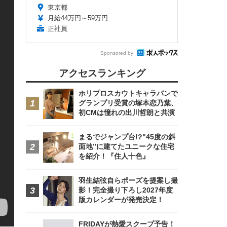
東京都
月給44万円～59万円
正社員
Sponsored by
アクセスランキング
ホリプロスカウトキャラバンで
グランプリ受賞の塚本恋乃葉、
初CMは憧れの出川哲朗と共演
まるでジャンプ台!?"45度の斜
面地”に建てたユニークな住宅
を紹介！『住人十色』
羽生結弦自らポーズを提案し撮
影！完全撮り下ろし2027年度
版カレンダーが発売決定！
FRIDAYが熱愛スクープ予告！