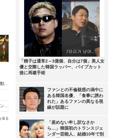
「精子は通常2～3億個、自分は7個」美人女
優と交際した韓国ラッパー、パイプカット
後に再建手術
氣志團・綾小路翔、声帯炎治療を経て今秋から活動再開！
ファンとの不倫疑惑の渦中に
ある韓国名優、「食事に誘わ
れた」あるファンの異なる視
綾小路翔、体調不良で丸二日ダウン！仕事もキャンセルに
線が話題に
を送る
「産めない申し訳なさか
ら…」韓国初のトランスジェ
ンダー芸能人、結婚10年で別