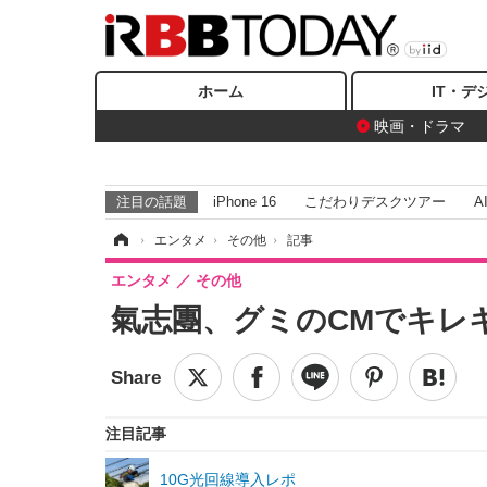
ホーム
IT・デ
映画・ドラマ
注目の話題
iPhone 16
こだわりデスクツアー
A
ホーム
›
エンタメ
›
その他
›
記事
エンタメ
その他
氣志團、グミのCMでキレ
注目記事
10G光回線導入レポ