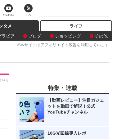
YouTube
RSS
ンタメ
ライフ
グラビア
ブログ
ショッピング
その他
※本サイトはアフィリエイト広告を利用しています
時14分
特集・連載
【動画レビュー】注目ガジェ
ットを動画で解説！公式
YouTubeチャンネル
10G光回線導入レポ