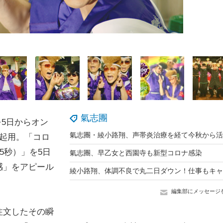
氣志團
を5日からオン
起用。「コロ
5秒）」を5日
氣志團、早乙女と西園寺も新型コロナ感染
感」をアピール
編集部にメッセージ
注文したその瞬