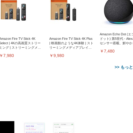
Amazon Echo Dot (
Amazon Fire TV Stick 4K
Amazon Fire TV Stick 4K Plus
ドット) 第5世代 - Ale
Select | 4Kの高画質ストリー
| 映画館のような4K体験 | スト
センサー搭載、鮮やか
ミング | ストリーミングメデ
リーミングメディアプレイヤ
サウンド｜チャコール
￥7,480
ィアプレイヤー
ー
￥7,980
￥9,980
>> もっ
【整備済み品】Dell
【MiniLED/24.5inch/280Hz/
正品】27"ゲーミングモ
ANDWINT オフィスチ
アイリスオーヤマ ペ
Sezlife オフィスチェア デスク
ネオ・ルーライフ ネオ・オム
E2724HS 27インチ 液晶モ
Sezlife オフィスチェア デスク
Smart Basic(スマートベーシ
GRAPHT THE SHOOTER
ー DualSense 充電フッ
ア デスクチェア 肘なし
シーツ 超厚型 お徳用 
チェア 疲れない テレワーク
ツ L 中型犬用 26枚入り 単品
ニター フル
チェア 疲れない テレワーク
ック) 【Amazon.co.jp限定】
Gaming Monitor 24” Essential
き（CFI-ZDM1J）
ッシュ 通気性 ランバ
ュラー 200枚入