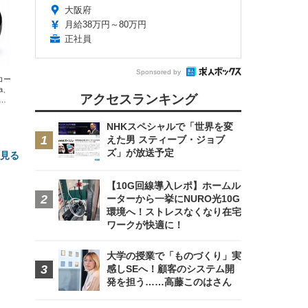
大阪府
月給38万円～80万円
正社員
Sponsored by
エコー
xa、
アクセスランキング
な
NHKスペシャルで「世界を変
えた男 スティーブ・ジョブ
ズ」が放送予定
と見る
【10G回線導入レポ】ホームル
ーターから一挙にNURO光10G
環境へ！ストレスなくなり在宅
ワークが快適に！
大学の授業で「ものづくり」実
感しSEへ！顧客のシステム開
発を担う……高藤このはさん
FHD】
ェ
ット
 メ
レギ
 ゲ
ーサ