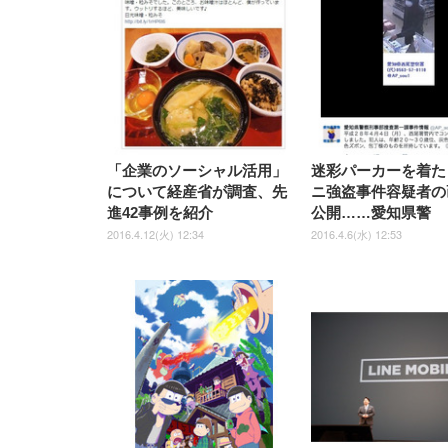
上げ式アームレスト コンパク
捨て 無香料 ホワイト 300枚
ア 人間工学 疲れない ブラッ
枚) ホワイト(吸収面:ライトブ
UHD・USB Type-C・ホワイ
UHD・USB Type-C・ホワイ
ト 約105度ロッキング pc 事務
￥105,595
￥109,572
ク
ルー)
￥4
ト
ト
￥5,699
￥3,373
￥27,999
￥3,234
椅子 360度回転 座面昇降 強化
ナイロン樹脂ベース 通気性メ
ッシュ 在宅ワーク H-
WY01(黒網+黒枠+黒足)
「企業のソーシャル活用」
迷彩パーカーを着た
について経産省が調査、先
ニ強盗事件容疑者の
進42事例を紹介
公開……愛知県警
2016.4.12(火) 12:34
2016.4.6(水) 12:53