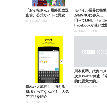
「おそ松さん」最終回放送
モバイル業界に衝撃!?
直前、公式サイトに異変
がMVNOに参入……
円～でLINE・Twitt
2016.3.28(月) 21:37
Facebookが使い放
2016.3.24(木) 18:35
川本真琴、批判コメ
次ぎTwitter休止 
的に悪意の的」
2016.3.15(火) 13:44
隠れた大流行！「消える
SNS」ってなんだ？ 人気
アプリを紹介
2016.3.16(水) 13:11