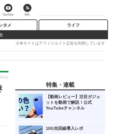
YouTube
RSS
ンタメ
ライフ
他
※本サイトはアフィリエイト広告を利用しています
時21分
特集・連載
き
【動画レビュー】注目ガジェ
ットを動画で解説！公式
YouTubeチャンネル
10G光回線導入レポ