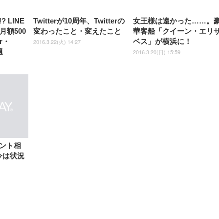
 LINE
Twitterが10周年、Twitterの
女王様は遠かった……。
月額500
変わったこと・変えたこと
華客船「クイーン・エリ
er・
ベス」が横浜に！
2016.3.22(火) 14:27
題
2016.3.20(日) 15:59
ント相
「今は状況