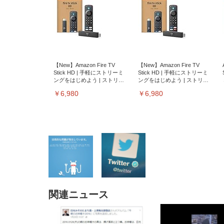
【New】Amazon Fire TV
【New】Amazon Fire TV
Stick HD | 手軽にストリーミ
Stick HD | 手軽にストリーミ
ングをはじめよう | ストリー
ングをはじめよう | ストリー
ミングメディアプレイヤー
ミングメディアプレイヤー
￥6,980
￥6,980
関連ニュース
EIZO ビジネス向けプレミア
EIZO ビジネス向けプレミア
【純
[EdoErgo] オフィスチェア 椅
Amazonベーシック ペットシ
SIHOO B100 オフィスチェア
Amazonベーシック ペットシ
ムモニター | FlexScan
ムモニター | FlexScan
ニタ
子 テレワーク 疲れない 跳ね
ーツ 薄型 レギュラー 1回使い
／デスクチェア メッシュチェ
ーツ 厚型 ワイド 42枚x2袋(84
EV3240X-WT | 31.5型4K
EV2740X-WT | 27.0型4K
ク付