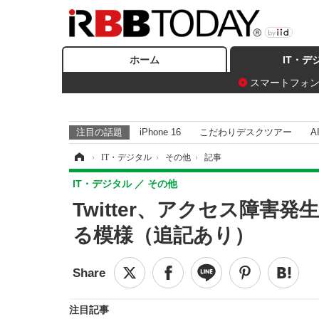
ホーム
IT・デ
スマートフォ
注目の話題
iPhone 16
こだわりデスクツアー
A
ホーム
›
IT・デジタル
›
その他
›
記事
IT・デジタル
その他
Twitter、アクセス障
る模様（追記あり）
注目記事