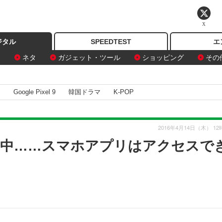
X
ジタル
SPEEDTEST
エ
ン
ネタ
ガジェット・ツール
ショッピング
その
I
Google Pixel 9
韓国ドラマ
K-POP
2016年4月14日（木） 12
害発生中……スマホアプリはアクセスで