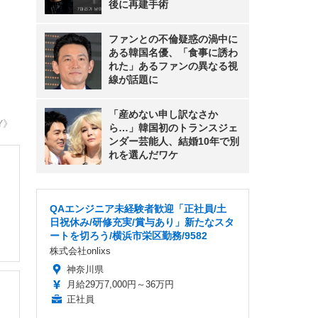
後に再建手術
ファンとの不倫疑惑の渦中に
ある韓国名優、「食事に誘わ
れた」あるファンの異なる視
線が話題に
「産めない申し訳なさか
Y》
ら…」韓国初のトランスジェ
ンダー芸能人、結婚10年で別
れを選んだワケ
QAエンジニア未経験者歓迎「正社員/土
日祝休み/研修充実/賞与あり」新たなスタ
ートを切ろう/横浜市栄区勤務/9582
株式会社onlixs
神奈川県
月給29万7,000円～36万円
正社員