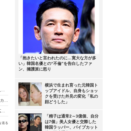
「抱きたいと言われたのに…寛大な方が多
い」韓国名優との“不倫”を告白したファ
ン、擁護派に怒り
横浜で生まれ育った元韓国ト
DAIGO、SNSで手作り料理を披露「娘もお気に入り」
ップアイドル、自身もショッ
クを受けた外見の変化「私の
「はち切れるかと思った」伊織もえ、衝撃の衣装カット
顔どうした」
13メートルの巨大な乃木坂46遠藤さくら写真集広告出現へ
「精子は通常2～3億個、自分
は7個」美人女優と交際した
を送る
韓国ラッパー、パイプカット