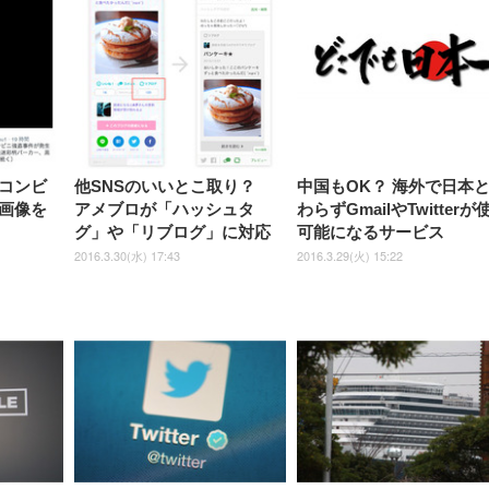
チェア 強化バックレスト 30
HD（1920×1080）VA 非光
チェア 強化バックレスト 30度
Smart Basic アイリスオーヤマ
ーミングモニター QD 24.5イ
ポート付き 腰サポート
【Amazon.co.jp限定】
￥1,800
￥15,800
￥34,980
9,979
度ロッキング機能 人間工学 椅
沢 HDMI/DisplayPort/VGA
ロッキング機能 人間工学 椅子
ペットシーツ 超厚型 お徳用
￥4,139
￥3,731
1ms FHD 量子ドット 残像低減
ス圧無段階昇降 360度
￥7,680
￥7,680
￥3,670
子 腰サポート 90度跳ね上げ
スピーカー内蔵 高さ調整 ス
腰サポート 90度跳ね上げ式ア
ワイド 100枚入 (x 1) (ケース
年保証 | 輝点保証 | 日本メーカ
転 キャスター付き コ
式アームレスト 3Dヘッドレス
イベル VESA対応
ームレスト 3Dヘッドレスト
販売)
クト 幅52×奥行58.5×
ト ハンガー付き 高反発クッシ
ComfortView ビジネス向け
ハンガー付き 高反発クッショ
84～96cm テレワーク
ョン PCチェア 通気性メッシ
ン PCチェア 通気性メッシュ
宅勤務 ブラック
ュ ゲーミング/勉強/事務用 お
ゲーミング/勉強/事務用 おし
しゃれ パソコンチェア (ブラ
ゃれ パソコンチェア (ホワイ
ック)
ト)
コンビ
他SNSのいいとこ取り？
中国もOK？ 海外で日本
画像を
アメブロが「ハッシュタ
わらずGmailやTwitterが
グ」や「リブログ」に対応
可能になるサービス
2016.3.30(水) 17:43
2016.3.29(火) 15:22