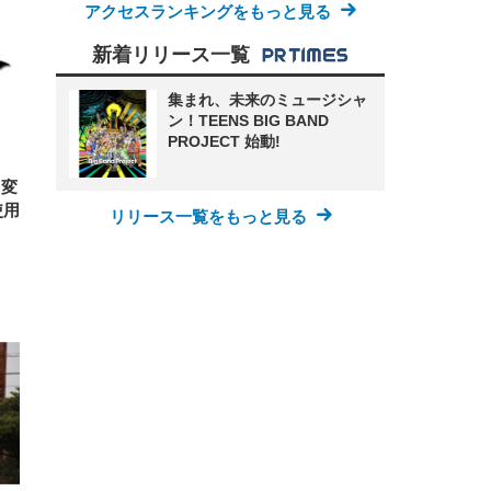
アクセスランキングをもっと見る
ンチ
 ガ
 (3
回
ー)
ンパ
新着リリース一覧
高さ
 在
集まれ、未来のミュージシャ
ン！TEENS BIG BAND
PROJECT 始動!
と変
使用
リリース一覧をもっと見る