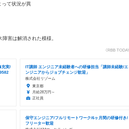
よって状況が異
セス障害は解消された模様。
《RBB TODA
充実/
IT講師 エンジニア未経験者への研修担当「講師未経験/エ
582
ンジニアからジョブチェンジ歓迎」
株式会社リゾーム
東京都
月給28万円～
正社員
保守エンジニア/フルリモートワーク/6ヶ月間の研修付き/
フリーター歓迎