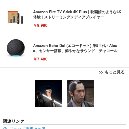
Amazon Fire TV Stick 4K Plus | 映画館のような4K
体験 | ストリーミングメディアプレイヤー
￥9,980
Amazon Echo Dot (エコードット) 第5世代 - Alex
a、センサー搭載、鮮やかなサウンド｜チャコール
￥7,480
>> もっと見る
[EdoErgo] オフィスチェア 椅子 テレワーク 疲れな
EIZO ビジネス向けプレミアムモニター | FlexScan
Amazonベーシック ペットシーツ 薄型 レギュラー 1
い 跳ね上げ式アームレスト コンパクト 約105度ロッ
EV3240X-WT | 31.5型4K UHD・USB Type-C・ホワ
回使い捨て 無香料 ホワイト 300枚
キング pc 事務椅子 360度回転 座面昇降 強化ナイロ
イト
ン樹脂ベース 通気性メッシュ 在宅ワーク H-WY01
￥3,373
￥5,699
￥105,595
(黒網+黒枠+黒足)
EIZO ビジネス向けプレミアムモニター | FlexScan
SIHOO B100 オフィスチェア／デスクチェア メッシ
Amazonベーシック ペットシーツ 厚型 ワイド 42枚
関連リンク
EV2740X-WT | 27.0型4K UHD・USB Type-C・ホワ
ュチェア 人間工学 疲れない ブラック
x2袋(84枚) ホワイト(吸収面:ライトブルー)
イト
ジェロ「夜明けの風」