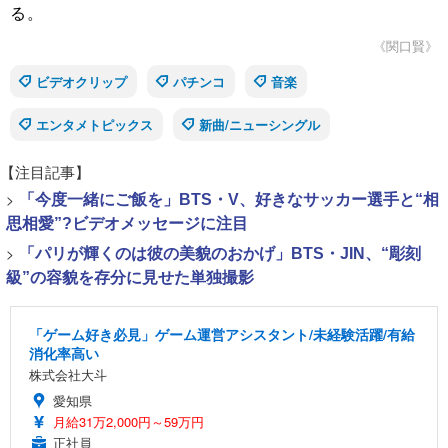
る。
《関口賢》
ビデオクリップ
パチンコ
音楽
エンタメトピックス
新曲/ニューシングル
【注目記事】
>
「今度一緒にご飯を」BTS・V、好きなサッカー選手と“相
思相愛”?ビデオメッセージに注目
>
「パリが輝くのは彼の美貌のおかげ」BTS・JIN、“彫刻
級”の容貌を存分に見せた単独撮影
「ゲーム好き必見」ゲーム運営アシスタント/未経験活躍/有給
消化率高い
株式会社大斗
愛知県
月給31万2,000円～59万円
正社員