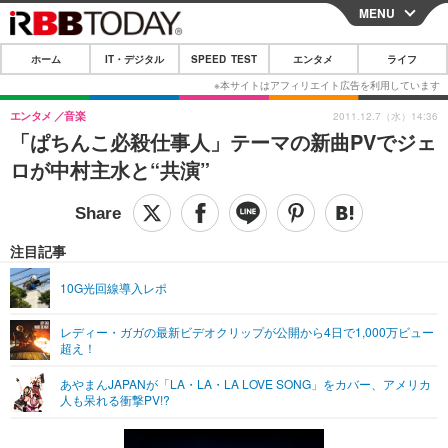
MENU
CLOSE
ホーム
IT・デジタル
SPEED TEST
エンタメ
ライフ
ホーム
IT・デジタル
エンタメ
音楽
2011.12.7（水）14:36
「ぱちんこ必殺仕事人」テーマの新曲PVでジェ
IT・デジタルTOP
スマートフォン
SPEED TEST
ロが中村主水と“共演”
ネタ
ガジェット・ツール
エンタメ
ショッピング
その他
エンタメTOP
映画・ドラマ
ライフ
注目記事
韓流・K-POP
韓国・芸能
ライフTOP
グルメ
リリース一覧
10G光回線導入レポ
音楽
スポーツ
ペット
ショッピング
プッシュ通知の停止方法
レディー・ガガの最新ビデオクリップが公開から4日で1,000万ビュー
超え！
グラビア
ブログ
その他
あやまんJAPANが「LA・LA・LA LOVE SONG」をカバー、アメリカ
ショッピング
その他
人も呆れる衝撃PV!?