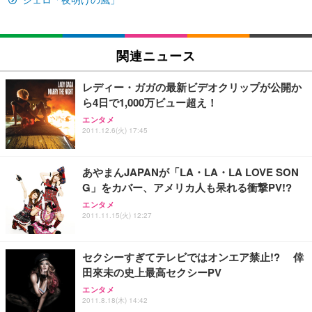
￥27,999
￥3,234
￥109,572
Sezlife オフィスチェア デスクチェア 疲れない テレ
関連ニュース
【純正品】27"ゲーミングモニター DualSense 充電
ネオ・ルーライフ ネオ・オムツ L 中型犬用 26枚入
ワーク チェア 強化バックレスト 30度ロッキング機
フック付き（CFI-ZDM1J）
り 単品
能 人間工学 椅子 腰サポート 90度跳ね上げ式アーム
レディー・ガガの最新ビデオクリップが公開か
レスト 3Dヘッドレスト ハンガー付き 高反発クッシ
￥49,979
￥1,800
￥7,680
ら4日で1,000万ビュー超え！
ョン PCチェア 通気性メッシュ ゲーミング/勉強/事
務用 おしゃれ パソコンチェア (ブラック)
エンタメ
2011.12.6(火) 17:45
Sezlife オフィスチェア デスクチェア 疲れない テレ
【整備済み品】Dell E2724HS 27インチ 液晶モニタ
Smart Basic(スマートベーシック) 【Amazon.co.jp
ワーク チェア 強化バックレスト 30度ロッキング機
ー フルHD（1920×1080）VA 非光沢 HDMI/DisplayP
限定】 Smart Basic アイリスオーヤマ ペットシーツ
能 人間工学 椅子 腰サポート 90度跳ね上げ式アーム
ort/VGA スピーカー内蔵 高さ調整 スイベル VESA対
超厚型 お徳用 ワイド 100枚入 (x 1) (ケース販売)
あやまんJAPANが「LA・LA・LA LOVE SON
レスト 3Dヘッドレスト ハンガー付き 高反発クッシ
応 ComfortView ビジネス向け
￥7,680
￥15,800
￥3,670
ョン PCチェア 通気性メッシュ ゲーミング/勉強/事
G」をカバー、アメリカ人も呆れる衝撃PV!?
務用 おしゃれ パソコンチェア (ホワイト)
エンタメ
ANDWINT オフィスチェア デスクチェア 肘なし メ
【MiniLED/24.5inch/280Hz/FHD】GRAPHT THE S
2011.11.15(火) 12:27
アイリスオーヤマ ペットシーツ 超厚型 お徳用 レギ
ッシュ 通気性 ランバーサポート付き 腰サポート ガ
HOOTER Gaming Monitor 24” Essential ゲーミン
ュラー 200枚入【Amazon.co.jp限定】
ス圧無段階昇降 360度回転 キャスター付き コンパク
グモニター QD 24.5インチ 1ms FHD 量子ドット 残
ト 幅52×奥行58.5×高さ84～96cm テレワーク 在宅
像低減 (3年保証 | 輝点保証 | 日本メーカー)
￥3,731
セクシーすぎてテレビではオンエア禁止!? 倖
￥4,139
￥34,980
勤務 ブラック
田來未の史上最高セクシーPV
エンタメ
2011.8.18(木) 14:42