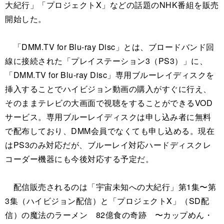
大紀行」「プロジェクトX」などの話題のNHK番組を販売
開始した。
「DMM.TV for Blu-ray Disc」とは、ブロードバンド回
線に接続された「プレイステーション3（PS3）」に、
「DMM.TV for Blu-ray Disc」専用ブルーレイディスクを
挿入することでハイビジョン動画の購入がすぐに行え、
そのままテレビの大画面で視聴をすることができるVOD
サービス。専用ブルーレイディスクは申し込み者に無料
で配布しており、DMM会員でなくても申し込める。現在
はPS3のみ対応だが、ブルーレイ対応ハードディスクレ
コーダー機器にも今後対応する予定だ。
配信販売されるのは「宇宙未知への大紀行」第1集〜第
3集（ハイビジョン配信）と「プロジェクトX」（SD配
信）の魔法のラーメン 82億食の奇跡 〜カップめん・