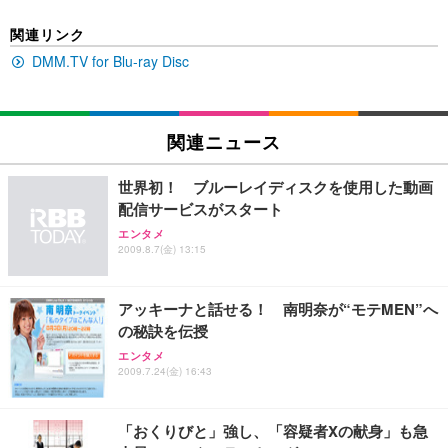
EIZO ビジネス向けプレミアムモニター | FlexScan
SIHOO B100 オフィスチェア／デスクチェア メッシ
Amazonベーシック ペットシーツ 厚型 ワイド 42枚
関連リンク
EV2740X-WT | 27.0型4K UHD・USB Type-C・ホワ
ュチェア 人間工学 疲れない ブラック
x2袋(84枚) ホワイト(吸収面:ライトブルー)
イト
DMM.TV for Blu-ray Disc
￥27,999
￥3,234
￥109,572
Sezlife オフィスチェア デスクチェア 疲れない テレ
関連ニュース
【純正品】27"ゲーミングモニター DualSense 充電
ネオ・ルーライフ ネオ・オムツ L 中型犬用 26枚入
ワーク チェア 強化バックレスト 30度ロッキング機
フック付き（CFI-ZDM1J）
り 単品
能 人間工学 椅子 腰サポート 90度跳ね上げ式アーム
世界初！ ブルーレイディスクを使用した動画
レスト 3Dヘッドレスト ハンガー付き 高反発クッシ
￥49,979
￥1,800
￥7,680
配信サービスがスタート
ョン PCチェア 通気性メッシュ ゲーミング/勉強/事
務用 おしゃれ パソコンチェア (ブラック)
エンタメ
2009.8.7(金) 13:15
Sezlife オフィスチェア デスクチェア 疲れない テレ
【整備済み品】Dell E2724HS 27インチ 液晶モニタ
Smart Basic(スマートベーシック) 【Amazon.co.jp
ワーク チェア 強化バックレスト 30度ロッキング機
ー フルHD（1920×1080）VA 非光沢 HDMI/DisplayP
限定】 Smart Basic アイリスオーヤマ ペットシーツ
能 人間工学 椅子 腰サポート 90度跳ね上げ式アーム
ort/VGA スピーカー内蔵 高さ調整 スイベル VESA対
超厚型 お徳用 ワイド 100枚入 (x 1) (ケース販売)
アッキーナと話せる！ 南明奈が“モテMEN”へ
レスト 3Dヘッドレスト ハンガー付き 高反発クッシ
応 ComfortView ビジネス向け
￥7,680
￥15,800
￥3,670
ョン PCチェア 通気性メッシュ ゲーミング/勉強/事
の秘訣を伝授
務用 おしゃれ パソコンチェア (ホワイト)
エンタメ
ANDWINT オフィスチェア デスクチェア 肘なし メ
【MiniLED/24.5inch/280Hz/FHD】GRAPHT THE S
2009.7.24(金) 16:43
アイリスオーヤマ ペットシーツ 超厚型 お徳用 レギ
ッシュ 通気性 ランバーサポート付き 腰サポート ガ
HOOTER Gaming Monitor 24” Essential ゲーミン
ュラー 200枚入【Amazon.co.jp限定】
ス圧無段階昇降 360度回転 キャスター付き コンパク
グモニター QD 24.5インチ 1ms FHD 量子ドット 残
ト 幅52×奥行58.5×高さ84～96cm テレワーク 在宅
像低減 (3年保証 | 輝点保証 | 日本メーカー)
￥3,731
「おくりびと」強し、「容疑者Xの献身」も急
￥4,139
￥34,980
勤務 ブラック