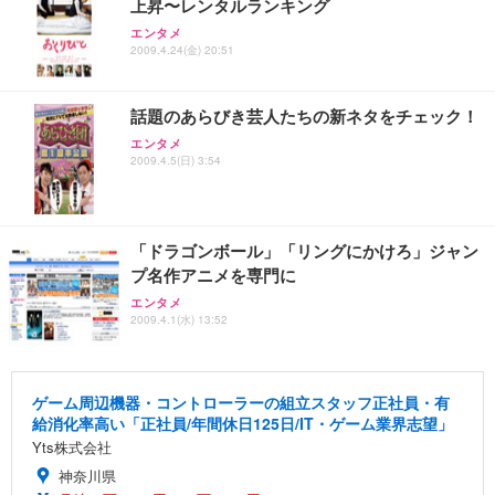
上昇〜レンタルランキング
エンタメ
2009.4.24(金) 20:51
話題のあらびき芸人たちの新ネタをチェック！
エンタメ
2009.4.5(日) 3:54
「ドラゴンボール」「リングにかけろ」ジャン
プ名作アニメを専門に
エンタメ
2009.4.1(水) 13:52
ゲーム周辺機器・コントローラーの組立スタッフ正社員・有
給消化率高い「正社員/年間休日125日/IT・ゲーム業界志望」
Yts株式会社
神奈川県