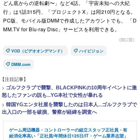
どん底からの逆転劇〜」など4話。「宇宙未知への大紀
行」は1話315円、「プロジェクトX」は同210円となる。
PC版、モバイル版DMMで作成したアカウントでも、 「D
MM.TV for Blu-ray Disc」サービスを利用できる。
《関口賢》
VOD（ビデオオンデマンド）
ハイビジョン
DMM.com
【注目記事】
>
ゴルフクラブで襲撃、BLACKPINKの10周年イベントに激
怒したファンの説も...YG本社で女性が暴れる
>
韓国YGエンタ社屋を襲撃したのは日本人...ゴルフクラブで
出入口の一部を破損、警察が経緯を調査へ
ゲーム周辺機器・コントローラーの組立スタッフ正社員・有
給消化率高い「正社員/年間休日125日/IT・ゲーム業界志望」