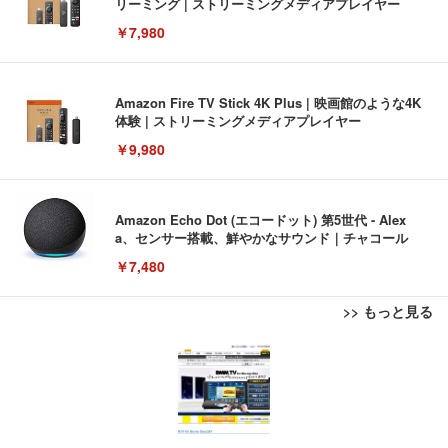
リーミング | ストリーミングメディアプレイヤー
￥7,980
Amazon Fire TV Stick 4K Plus | 映画館のような4K
体験 | ストリーミングメディアプレイヤー
￥9,980
Amazon Echo Dot (エコードット) 第5世代 - Alex
a、センサー搭載、鮮やかなサウンド｜チャコール
￥7,480
>> もっと見る
[EdoErgo] オフィスチェア 椅子 テレワーク 疲れな
EIZO ビジネス向けプレミアムモニター | FlexScan
Amazonベーシック ペットシーツ 薄型 レギュラー 1
い 跳ね上げ式アームレスト コンパクト 約105度ロッ
EV3240X-WT | 31.5型4K UHD・USB Type-C・ホワ
回使い捨て 無香料 ホワイト 300枚
キング pc 事務椅子 360度回転 座面昇降 強化ナイロ
イト
ン樹脂ベース 通気性メッシュ 在宅ワーク H-WY01
￥3,373
￥5,699
￥105,595
(黒網+黒枠+黒足)