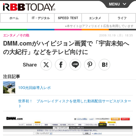
MENU
CLOSE
ホーム
IT・デジタル
SPEED TEST
エンタメ
ライフ
ホーム
IT・デジタル
エンタメ
その他
2009.10.19（月）18:35
DMM.comがハイビジョン画質で「宇宙未知へ
IT・デジタルTOP
スマートフォン
SPEED TEST
の大紀行」などをテレビ向けに
ネタ
ガジェット・ツール
エンタメ
ショッピング
その他
エンタメTOP
映画・ドラマ
ライフ
注目記事
韓流・K-POP
韓国・芸能
ライフTOP
グルメ
リリース一覧
10G光回線導入レポ
音楽
スポーツ
ペット
ショッピング
プッシュ通知の停止方法
世界初！ ブルーレイディスクを使用した動画配信サービスがスター
ト
グラビア
ブログ
その他
ショッピング
その他