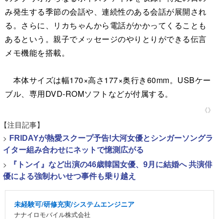
み発生する季節の会話や、連続性のある会話が展開され
る。さらに、リカちゃんから電話がかかってくることも
あるという。親子でメッセージのやりとりができる伝言
メモ機能を搭載。
本体サイズは幅170×高さ177×奥行き60mm。USBケー
ブル、専用DVD-ROMソフトなどが付属する。
《》
【注目記事】
>
FRIDAYが熱愛スクープ予告!大河女優とシンガーソングラ
イター組み合わせにネットで憶測広がる
>
『トンイ』など出演の46歳韓国女優、9月に結婚へ 共演俳
優による強制わいせつ事件も乗り越え
未経験可/研修充実/システムエンジニア
ナナイロモバイル株式会社