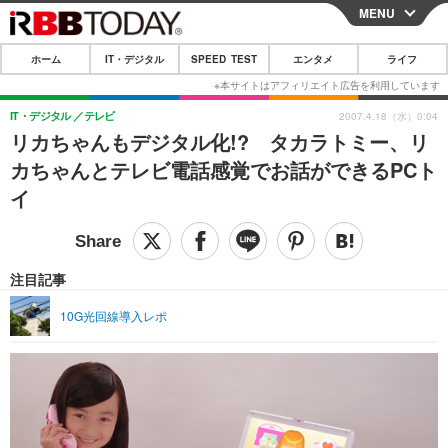
MENU
CLOSE
ホーム
IT・デジタル
SPEED TEST
エンタメ
ライフ
ホーム
IT・デジタル
IT・デジタル
テレビ
2007.4.18（水）0:04
リカちゃんもデジタル化!? タカラトミー、リ
IT・デジタルTOP
スマートフォン
SPEED TEST
カちゃんとテレビ電話感覚でお話ができるPCト
ネタ
ガジェット・ツール
イ
エンタメ
ショッピング
その他
エンタメTOP
映画・ドラマ
ライフ
韓流・K-POP
韓国・芸能
注目記事
ライフTOP
グルメ
リリース一覧
音楽
スポーツ
10G光回線導入レポ
ペット
ショッピング
プッシュ通知の停止方法
グラビア
ブログ
その他
ショッピング
その他