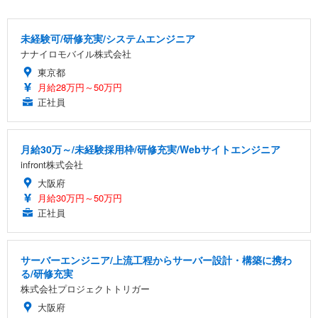
EIZO ビジネス向けプレミアムモニター | FlexScan
SIHOO B100 オフィスチェア／デスクチェア メッシ
Amazonベーシック ペットシーツ 厚型 ワイド 42枚
EV2740X-WT | 27.0型4K UHD・USB Type-C・ホワ
ュチェア 人間工学 疲れない ブラック
x2袋(84枚) ホワイト(吸収面:ライトブルー)
未経験可/研修充実/システムエンジニア
イト
ナナイロモバイル株式会社
￥27,999
￥3,234
￥109,572
東京都
月給28万円～50万円
Sezlife オフィスチェア デスクチェア 疲れない テレ
正社員
【純正品】27"ゲーミングモニター DualSense 充電
ネオ・ルーライフ ネオ・オムツ L 中型犬用 26枚入
ワーク チェア 強化バックレスト 30度ロッキング機
フック付き（CFI-ZDM1J）
り 単品
能 人間工学 椅子 腰サポート 90度跳ね上げ式アーム
レスト 3Dヘッドレスト ハンガー付き 高反発クッシ
￥49,979
￥1,800
￥7,680
月給30万～/未経験採用枠/研修充実/Webサイトエンジニア
ョン PCチェア 通気性メッシュ ゲーミング/勉強/事
務用 おしゃれ パソコンチェア (ブラック)
infront株式会社
Sezlife オフィスチェア デスクチェア 疲れない テレ
【整備済み品】Dell E2724HS 27インチ 液晶モニタ
Smart Basic(スマートベーシック) 【Amazon.co.jp
大阪府
ワーク チェア 強化バックレスト 30度ロッキング機
ー フルHD（1920×1080）VA 非光沢 HDMI/DisplayP
限定】 Smart Basic アイリスオーヤマ ペットシーツ
月給30万円～50万円
能 人間工学 椅子 腰サポート 90度跳ね上げ式アーム
ort/VGA スピーカー内蔵 高さ調整 スイベル VESA対
超厚型 お徳用 ワイド 100枚入 (x 1) (ケース販売)
正社員
レスト 3Dヘッドレスト ハンガー付き 高反発クッシ
応 ComfortView ビジネス向け
￥7,680
￥15,800
￥3,670
ョン PCチェア 通気性メッシュ ゲーミング/勉強/事
務用 おしゃれ パソコンチェア (ホワイト)
サーバーエンジニア/上流工程からサーバー設計・構築に携わ
ANDWINT オフィスチェア デスクチェア 肘なし メ
【MiniLED/24.5inch/280Hz/FHD】GRAPHT THE S
アイリスオーヤマ ペットシーツ 超厚型 お徳用 レギ
る/研修充実
ッシュ 通気性 ランバーサポート付き 腰サポート ガ
HOOTER Gaming Monitor 24” Essential ゲーミン
ュラー 200枚入【Amazon.co.jp限定】
株式会社プロジェクトトリガー
ス圧無段階昇降 360度回転 キャスター付き コンパク
グモニター QD 24.5インチ 1ms FHD 量子ドット 残
ト 幅52×奥行58.5×高さ84～96cm テレワーク 在宅
像低減 (3年保証 | 輝点保証 | 日本メーカー)
￥3,731
大阪府
￥4,139
￥34,980
勤務 ブラック