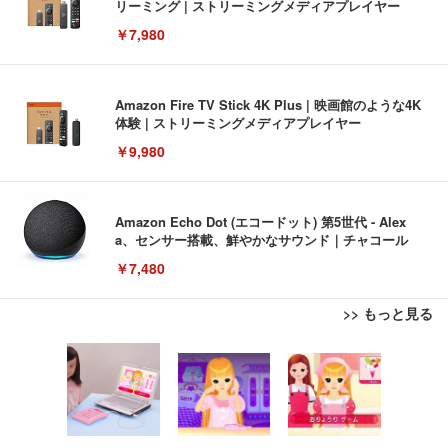
リーミング | ストリーミングメディアプレイヤー
￥7,980
Amazon Fire TV Stick 4K Plus | 映画館のような4K
体験 | ストリーミングメディアプレイヤー
￥9,980
Amazon Echo Dot (エコードット) 第5世代 - Alex
a、センサー搭載、鮮やかなサウンド｜チャコール
￥7,480
>> もっと見る
[EdoErgo] オフィスチェア 椅子 テレワーク 疲れな
EIZO ビジネス向けプレミアムモニター | FlexScan
Amazonベーシック ペットシーツ 薄型 レギュラー 1
い 跳ね上げ式アームレスト コンパクト 約105度ロッ
EV3240X-WT | 31.5型4K UHD・USB Type-C・ホワ
回使い捨て 無香料 ホワイト 300枚
キング pc 事務椅子 360度回転 座面昇降 強化ナイロ
イト
ン樹脂ベース 通気性メッシュ 在宅ワーク H-WY01
￥3,373
￥5,699
￥105,595
(黒網+黒枠+黒足)