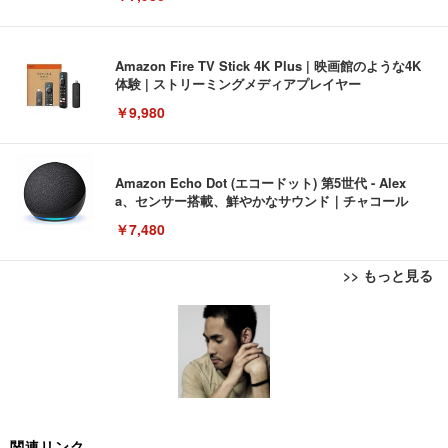
Amazon Fire TV Stick 4K Plus | 映画館のような4K
体験 | ストリーミングメディアプレイヤー
￥9,980
Amazon Echo Dot (エコードット) 第5世代 - Alex
a、センサー搭載、鮮やかなサウンド｜チャコール
￥7,480
>> もっと見る
[EdoErgo] オフィスチェア 椅子 テレワーク 疲れな
EIZO ビジネス向けプレミアムモニター | FlexScan
Amazonベーシック ペットシーツ 薄型 レギュラー 1
い 跳ね上げ式アームレスト コンパクト 約105度ロッ
EV3240X-WT | 31.5型4K UHD・USB Type-C・ホワ
回使い捨て 無香料 ホワイト 300枚
キング pc 事務椅子 360度回転 座面昇降 強化ナイロ
イト
ン樹脂ベース 通気性メッシュ 在宅ワーク H-WY01
￥3,373
￥5,699
￥105,595
(黒網+黒枠+黒足)
EIZO ビジネス向けプレミアムモニター | FlexScan
SIHOO B100 オフィスチェア／デスクチェア メッシ
Amazonベーシック ペットシーツ 厚型 ワイド 42枚
関連リンク