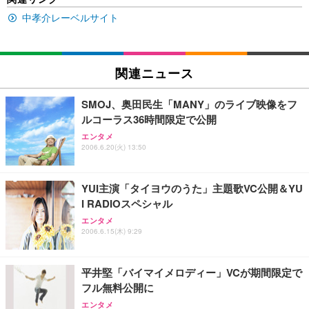
EV2740X-WT | 27.0型4K UHD・USB Type-C・ホワ
ュチェア 人間工学 疲れない ブラック
x2袋(84枚) ホワイト(吸収面:ライトブルー)
イト
中孝介レーベルサイト
￥27,999
￥3,234
￥109,572
Sezlife オフィスチェア デスクチェア 疲れない テレ
関連ニュース
【純正品】27"ゲーミングモニター DualSense 充電
ネオ・ルーライフ ネオ・オムツ L 中型犬用 26枚入
ワーク チェア 強化バックレスト 30度ロッキング機
フック付き（CFI-ZDM1J）
り 単品
能 人間工学 椅子 腰サポート 90度跳ね上げ式アーム
SMOJ、奥田民生「MANY」のライブ映像をフ
レスト 3Dヘッドレスト ハンガー付き 高反発クッシ
￥49,979
￥1,800
￥7,680
ルコーラス36時間限定で公開
ョン PCチェア 通気性メッシュ ゲーミング/勉強/事
務用 おしゃれ パソコンチェア (ブラック)
エンタメ
2006.6.20(火) 13:50
Sezlife オフィスチェア デスクチェア 疲れない テレ
【整備済み品】Dell E2724HS 27インチ 液晶モニタ
Smart Basic(スマートベーシック) 【Amazon.co.jp
ワーク チェア 強化バックレスト 30度ロッキング機
ー フルHD（1920×1080）VA 非光沢 HDMI/DisplayP
限定】 Smart Basic アイリスオーヤマ ペットシーツ
能 人間工学 椅子 腰サポート 90度跳ね上げ式アーム
ort/VGA スピーカー内蔵 高さ調整 スイベル VESA対
超厚型 お徳用 ワイド 100枚入 (x 1) (ケース販売)
YUI主演「タイヨウのうた」主題歌VC公開＆YU
レスト 3Dヘッドレスト ハンガー付き 高反発クッシ
応 ComfortView ビジネス向け
￥7,680
￥15,800
￥3,670
ョン PCチェア 通気性メッシュ ゲーミング/勉強/事
I RADIOスペシャル
務用 おしゃれ パソコンチェア (ホワイト)
エンタメ
ANDWINT オフィスチェア デスクチェア 肘なし メ
【MiniLED/24.5inch/280Hz/FHD】GRAPHT THE S
2006.6.15(木) 9:29
アイリスオーヤマ ペットシーツ 超厚型 お徳用 レギ
ッシュ 通気性 ランバーサポート付き 腰サポート ガ
HOOTER Gaming Monitor 24” Essential ゲーミン
ュラー 200枚入【Amazon.co.jp限定】
ス圧無段階昇降 360度回転 キャスター付き コンパク
グモニター QD 24.5インチ 1ms FHD 量子ドット 残
ト 幅52×奥行58.5×高さ84～96cm テレワーク 在宅
像低減 (3年保証 | 輝点保証 | 日本メーカー)
￥3,731
平井堅「バイマイメロディー」VCが期間限定で
￥4,139
￥34,980
勤務 ブラック
フル無料公開に
エンタメ