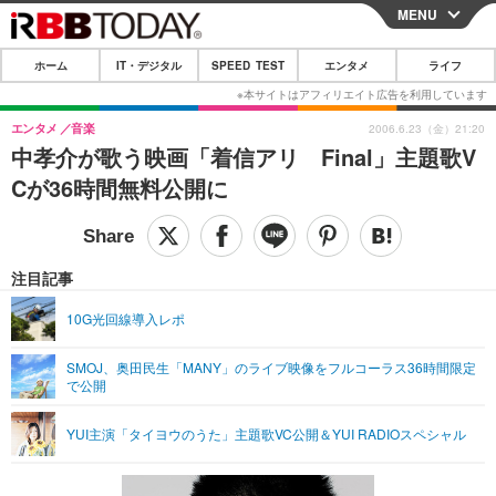
MENU
CLOSE
ホーム
IT・デジタル
SPEED TEST
エンタメ
ライフ
ホーム
IT・デジタル
エンタメ
音楽
2006.6.23（金）21:20
中孝介が歌う映画「着信アリ Final」主題歌V
IT・デジタルTOP
スマートフォン
SPEED TEST
Cが36時間無料公開に
ネタ
ガジェット・ツール
エンタメ
ショッピング
その他
エンタメTOP
映画・ドラマ
ライフ
注目記事
韓流・K-POP
韓国・芸能
ライフTOP
グルメ
リリース一覧
10G光回線導入レポ
音楽
スポーツ
ペット
ショッピング
プッシュ通知の停止方法
SMOJ、奥田民生「MANY」のライブ映像をフルコーラス36時間限定
で公開
グラビア
ブログ
その他
ショッピング
その他
YUI主演「タイヨウのうた」主題歌VC公開＆YUI RADIOスペシャル