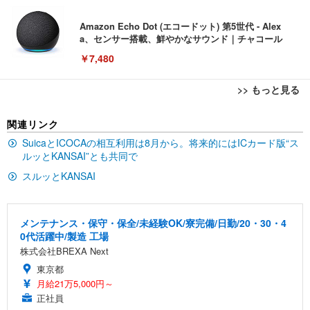
Amazon Echo Dot (エコードット) 第5世代 - Alex
a、センサー搭載、鮮やかなサウンド｜チャコール
￥7,480
>> もっと見る
[EdoErgo] オフィスチェア 椅子 テレワーク 疲れな
EIZO ビジネス向けプレミアムモニター | FlexScan
Amazonベーシック ペットシーツ 薄型 レギュラー 1
関連リンク
い 跳ね上げ式アームレスト コンパクト 約105度ロッ
EV3240X-WT | 31.5型4K UHD・USB Type-C・ホワ
回使い捨て 無香料 ホワイト 300枚
キング pc 事務椅子 360度回転 座面昇降 強化ナイロ
イト
SuicaとICOCAの相互利用は8月から。将来的にはICカード版“ス
ン樹脂ベース 通気性メッシュ 在宅ワーク H-WY01
￥3,373
ルッとKANSAI”とも共同で
￥5,699
￥105,595
(黒網+黒枠+黒足)
スルッとKANSAI
EIZO ビジネス向けプレミアムモニター | FlexScan
SIHOO B100 オフィスチェア／デスクチェア メッシ
Amazonベーシック ペットシーツ 厚型 ワイド 42枚
EV2740X-WT | 27.0型4K UHD・USB Type-C・ホワ
ュチェア 人間工学 疲れない ブラック
x2袋(84枚) ホワイト(吸収面:ライトブルー)
メンテナンス・保守・保全/未経験OK/寮完備/日勤/20・30・4
イト
0代活躍中/製造 工場
￥27,999
￥3,234
￥109,572
株式会社BREXA Next
東京都
Sezlife オフィスチェア デスクチェア 疲れない テレ
月給21万5,000円～
【純正品】27"ゲーミングモニター DualSense 充電
ネオ・ルーライフ ネオ・オムツ L 中型犬用 26枚入
ワーク チェア 強化バックレスト 30度ロッキング機
フック付き（CFI-ZDM1J）
り 単品
正社員
能 人間工学 椅子 腰サポート 90度跳ね上げ式アーム