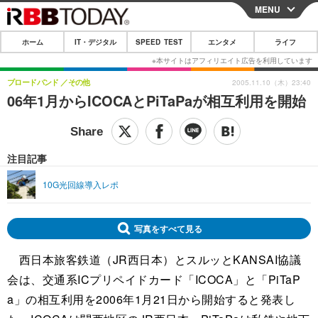
MENU
CLOSE
ホーム
IT・デジタル
SPEED TEST
エンタメ
ライフ
ホーム
IT・デジタル
ブロードバンド
その他
2005.11.10（木）23:40
06年1月からICOCAとPiTaPaが相互利用を開始
IT・デジタルTOP
スマートフォン
SPEED TEST
ネタ
ガジェット・ツール
エンタメ
注目記事
ショッピング
その他
エンタメTOP
映画・ドラマ
ライフ
10G光回線導入レポ
韓流・K-POP
韓国・芸能
ライフTOP
グルメ
リリース一覧
音楽
スポーツ
ペット
ショッピング
プッシュ通知の停止方法
写真をすべて見る
グラビア
ブログ
その他
西日本旅客鉄道（JR西日本）とスルッとKANSAI協議
会は、交通系ICプリペイドカード「ICOCA」と「PiTaP
ショッピング
その他
a」の相互利用を2006年1月21日から開始すると発表し