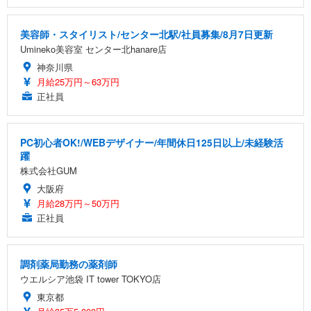
レスト 3Dヘッドレスト ハンガー付き 高反発クッシ
￥49,979
￥1,800
￥7,680
ョン PCチェア 通気性メッシュ ゲーミング/勉強/事
務用 おしゃれ パソコンチェア (ブラック)
美容師・スタイリスト/センター北駅/社員募集/8月7日更新
Umineko美容室 センター北hanare店
Sezlife オフィスチェア デスクチェア 疲れない テレ
【整備済み品】Dell E2724HS 27インチ 液晶モニタ
Smart Basic(スマートベーシック) 【Amazon.co.jp
ワーク チェア 強化バックレスト 30度ロッキング機
ー フルHD（1920×1080）VA 非光沢 HDMI/DisplayP
限定】 Smart Basic アイリスオーヤマ ペットシーツ
神奈川県
能 人間工学 椅子 腰サポート 90度跳ね上げ式アーム
ort/VGA スピーカー内蔵 高さ調整 スイベル VESA対
超厚型 お徳用 ワイド 100枚入 (x 1) (ケース販売)
月給25万円～63万円
レスト 3Dヘッドレスト ハンガー付き 高反発クッシ
応 ComfortView ビジネス向け
￥7,680
￥15,800
￥3,670
正社員
ョン PCチェア 通気性メッシュ ゲーミング/勉強/事
務用 おしゃれ パソコンチェア (ホワイト)
ANDWINT オフィスチェア デスクチェア 肘なし メ
【MiniLED/24.5inch/280Hz/FHD】GRAPHT THE S
アイリスオーヤマ ペットシーツ 超厚型 お徳用 レギ
PC初心者OK!/WEBデザイナー/年間休日125日以上/未経験活
ッシュ 通気性 ランバーサポート付き 腰サポート ガ
HOOTER Gaming Monitor 24” Essential ゲーミン
ュラー 200枚入【Amazon.co.jp限定】
躍
ス圧無段階昇降 360度回転 キャスター付き コンパク
グモニター QD 24.5インチ 1ms FHD 量子ドット 残
ト 幅52×奥行58.5×高さ84～96cm テレワーク 在宅
像低減 (3年保証 | 輝点保証 | 日本メーカー)
￥3,731
株式会社GUM
￥4,139
￥34,980
勤務 ブラック
大阪府
月給28万円～50万円
正社員
調剤薬局勤務の薬剤師
ウエルシア池袋 IT tower TOKYO店
東京都