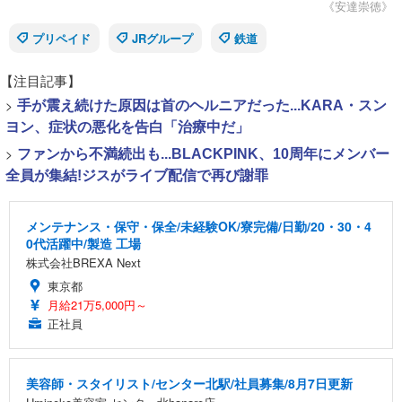
《安達崇徳》
プリペイド
JRグループ
鉄道
【注目記事】
>
手が震え続けた原因は首のヘルニアだった...KARA・スン
ヨン、症状の悪化を告白「治療中だ」
>
ファンから不満続出も...BLACKPINK、10周年にメンバー
全員が集結!ジスがライブ配信で再び謝罪
メンテナンス・保守・保全/未経験OK/寮完備/日勤/20・30・4
0代活躍中/製造 工場
株式会社BREXA Next
東京都
月給21万5,000円～
正社員
美容師・スタイリスト/センター北駅/社員募集/8月7日更新