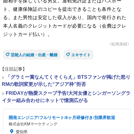
婚相手を探している男女。運転免許証またはパスポー
ト、健康保険証のコピーを提出できることも条件とな
る。また男性は安定した収入があり、国内で発行された
本人名義のクレジットカードが必要になる（会費はクレ
ジットカード払い）。
《松岡美樹》
芸能人の結婚・出産・離婚
エキサイト
【注目記事】
>
「グラミー賞なんてくそくらえ」BTSファンが掲げた怒り
RMの歌詞変更が示した“アジア枠”拒否
>
FRIDAYが熱愛スクープ予告!大河女優とシンガーソングラ
イター組み合わせにネットで憶測広がる
開発エンジニア/フルリモート/6ヶ月研修付き/別業界歓迎
株式会社KMマーケティング
愛知県