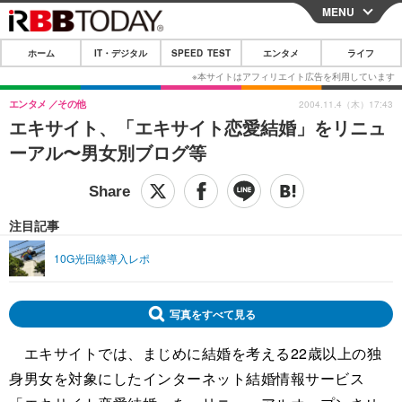
MENU
CLOSE
ホーム
IT・デジタル
SPEED TEST
エンタメ
ライフ
ホーム
IT・デジタル
エンタメ
その他
2004.11.4（木）17:43
エキサイト、「エキサイト恋愛結婚」をリニュ
IT・デジタルTOP
スマートフォン
SPEED TEST
ーアル〜男女別ブログ等
ネタ
ガジェット・ツール
エンタメ
ショッピング
その他
エンタメTOP
映画・ドラマ
ライフ
注目記事
韓流・K-POP
韓国・芸能
ライフTOP
グルメ
リリース一覧
10G光回線導入レポ
音楽
スポーツ
ペット
ショッピング
プッシュ通知の停止方法
グラビア
ブログ
写真をすべて見る
その他
エキサイトでは、まじめに結婚を考える22歳以上の独
ショッピング
その他
身男女を対象にしたインターネット結婚情報サービス