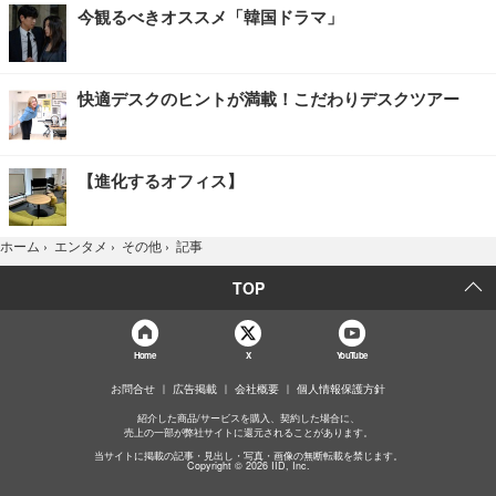
今観るべきオススメ「韓国ドラマ」
快適デスクのヒントが満載！こだわりデスクツアー
【進化するオフィス】
記事
ホーム
›
エンタメ
›
その他
›
TOP
Home
X
YouTube
お問合せ
広告掲載
会社概要
個人情報保護方針
紹介した商品/サービスを購入、契約した場合に、
売上の一部が弊社サイトに還元されることがあります。
当サイトに掲載の記事・見出し・写真・画像の無断転載を禁じます。
Copyright © 2026 IID, Inc.