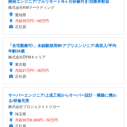
開発エンジニア/フルリモート/6ヶ月研修付き/別業界歓迎
EIZO ビジネス向けプレミアムモニター | FlexScan
SIHOO B100 オフィスチェア／デスクチェア メッシ
Amazonベーシック ペットシーツ 厚型 ワイド 42枚
株式会社KMマーケティング
EV2740X-WT | 27.0型4K UHD・USB Type-C・ホワ
ュチェア 人間工学 疲れない ブラック
x2袋(84枚) ホワイト(吸収面:ライトブルー)
愛知県
イト
￥27,999
￥3,234
月給35万円～62万円
￥109,572
正社員
Sezlife オフィスチェア デスクチェア 疲れない テレ
【純正品】27"ゲーミングモニター DualSense 充電
ネオ・ルーライフ ネオ・オムツ L 中型犬用 26枚入
ワーク チェア 強化バックレスト 30度ロッキング機
「在宅勤務可!」未経験採用枠/アプリエンジニア/高収入/平均
フック付き（CFI-ZDM1J）
り 単品
能 人間工学 椅子 腰サポート 90度跳ね上げ式アーム
年齢26歳
レスト 3Dヘッドレスト ハンガー付き 高反発クッシ
￥49,979
￥1,800
￥7,680
株式会社DYMキャリア
ョン PCチェア 通気性メッシュ ゲーミング/勉強/事
務用 おしゃれ パソコンチェア (ブラック)
東京都
月給21万円～30万円
Sezlife オフィスチェア デスクチェア 疲れない テレ
【整備済み品】Dell E2724HS 27インチ 液晶モニタ
Smart Basic(スマートベーシック) 【Amazon.co.jp
ワーク チェア 強化バックレスト 30度ロッキング機
ー フルHD（1920×1080）VA 非光沢 HDMI/DisplayP
限定】 Smart Basic アイリスオーヤマ ペットシーツ
正社員
能 人間工学 椅子 腰サポート 90度跳ね上げ式アーム
ort/VGA スピーカー内蔵 高さ調整 スイベル VESA対
超厚型 お徳用 ワイド 100枚入 (x 1) (ケース販売)
レスト 3Dヘッドレスト ハンガー付き 高反発クッシ
応 ComfortView ビジネス向け
￥7,680
￥15,800
￥3,670
ョン PCチェア 通気性メッシュ ゲーミング/勉強/事
サーバーエンジニア/上流工程からサーバー設計・構築に携わ
務用 おしゃれ パソコンチェア (ホワイト)
る/研修充実
ANDWINT オフィスチェア デスクチェア 肘なし メ
【MiniLED/24.5inch/280Hz/FHD】GRAPHT THE S
株式会社プロジェクトトリガー
アイリスオーヤマ ペットシーツ 超厚型 お徳用 レギ
ッシュ 通気性 ランバーサポート付き 腰サポート ガ
HOOTER Gaming Monitor 24” Essential ゲーミン
ュラー 200枚入【Amazon.co.jp限定】
埼玉県
ス圧無段階昇降 360度回転 キャスター付き コンパク
グモニター QD 24.5インチ 1ms FHD 量子ドット 残
ト 幅52×奥行58.5×高さ84～96cm テレワーク 在宅
像低減 (3年保証 | 輝点保証 | 日本メーカー)
￥3,731
月給30万8,300円～50万円
￥4,139
￥34,980
勤務 ブラック
正社員