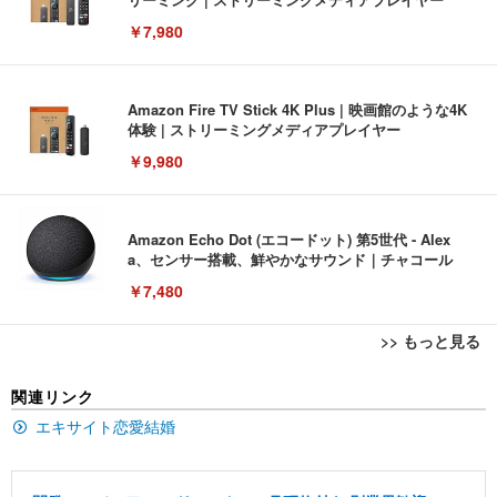
￥7,980
Amazon Fire TV Stick 4K Plus | 映画館のような4K
体験 | ストリーミングメディアプレイヤー
￥9,980
Amazon Echo Dot (エコードット) 第5世代 - Alex
a、センサー搭載、鮮やかなサウンド｜チャコール
￥7,480
>> もっと見る
[EdoErgo] オフィスチェア 椅子 テレワーク 疲れな
EIZO ビジネス向けプレミアムモニター | FlexScan
Amazonベーシック ペットシーツ 薄型 レギュラー 1
関連リンク
い 跳ね上げ式アームレスト コンパクト 約105度ロッ
EV3240X-WT | 31.5型4K UHD・USB Type-C・ホワ
回使い捨て 無香料 ホワイト 300枚
キング pc 事務椅子 360度回転 座面昇降 強化ナイロ
イト
エキサイト恋愛結婚
ン樹脂ベース 通気性メッシュ 在宅ワーク H-WY01
￥3,373
￥5,699
￥105,595
(黒網+黒枠+黒足)