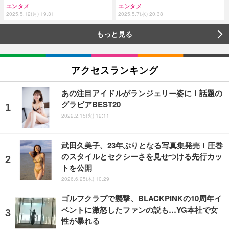
エンタメ
エンタメ
2025.5.12(月) 19:31
2025.5.7(水) 20:38
もっと見る
アクセスランキング
あの注目アイドルがランジェリー姿に！話題の
グラビアBEST20
2022.2.15(火) 12:11
武田久美子、23年ぶりとなる写真集発売！圧巻
のスタイルとセクシーさを見せつける先行カッ
トを公開
2026.6.25(木) 10:29
ゴルフクラブで襲撃、BLACKPINKの10周年イ
ベントに激怒したファンの説も…YG本社で女
性が暴れる