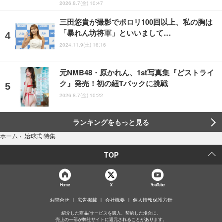
2026.8.7(金) 10:47
三田悠貴が撮影でポロリ100回以上、私の胸は
「暴れん坊将軍」といいまして…
2024.11.9(土) 16:16
元NMB48・原かれん、1st写真集『どストライ
ク』発売！初の紐Tバックに挑戦
2026.8.7(金) 10:22
ランキングをもっと見る
始球式 特集
ホーム
›
TOP
Home
X
YouTube
お問合せ
広告掲載
会社概要
個人情報保護方針
紹介した商品/サービスを購入、契約した場合に、
売上の一部が弊社サイトに還元されることがあります。