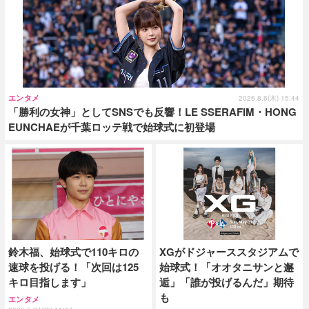
エンタメ
2026.8.6(木) 15:44
「勝利の女神」としてSNSでも反響！LE SSERAFIM・HONG
EUNCHAEが千葉ロッテ戦で始球式に初登場
鈴木福、始球式で110キロの
XGがドジャーススタジアムで
速球を投げる！「次回は125
始球式！「オオタニサンと邂
キロ目指します」
逅」「誰が投げるんだ」期待
も
エンタメ