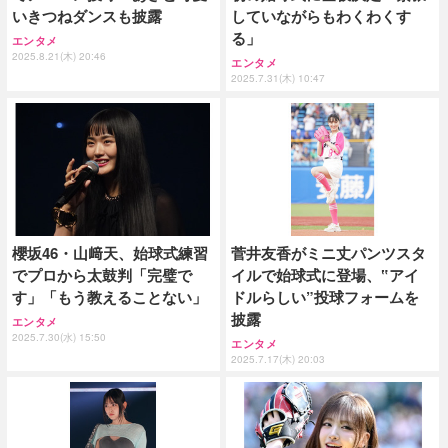
いきつねダンスも披露
していながらもわくわくす
る」
エンタメ
2025.8.21(木) 20:46
エンタメ
2025.7.31(木) 10:47
櫻坂46・山﨑天、始球式練習
菅井友香がミニ丈パンツスタ
でプロから太鼓判「完璧で
イルで始球式に登場、‟アイ
す」「もう教えることない」
ドルらしい”投球フォームを
披露
エンタメ
2025.7.30(水) 15:50
エンタメ
2025.7.17(木) 20:03