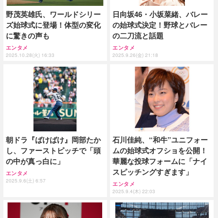
野茂英雄氏、ワールドシリー
日向坂46・小坂菜緒、バレー
ズ始球式に登場！体型の変化
の始球式決定！野球とバレー
に驚きの声も
の二刀流と話題
エンタメ
エンタメ
2025.10.28(火) 16:33
2025.9.26(金) 21:18
朝ドラ『ばけばけ』岡部たか
石川佳純、“和牛”ユニフォー
し、ファーストピッチで「頭
ムの始球式オフショを公開！
の中が真っ白に」
華麗な投球フォームに「ナイ
スピッチングすぎます」
エンタメ
2025.9.6(土) 6:57
エンタメ
2025.9.4(木) 22:03