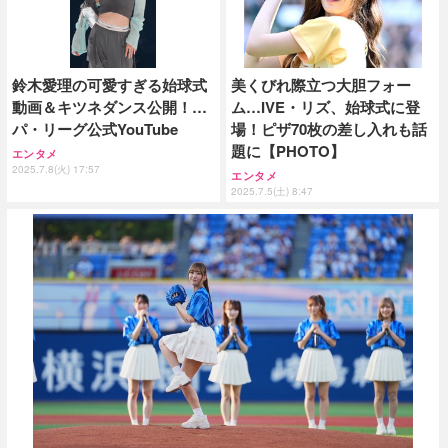
鈴木愛理の可愛すぎる始球式
美くびれ際立つ大胆フォー
動画＆キツネダンス公開！…
ム…IVE・リズ、始球式に登
パ・リーグ公式YouTube
場！ピザ70枚の差し入れも話
題に【PHOTO】
エンタメ
2025.7.8(火) 17:57
エンタメ
2025.7.5(土) 8:47