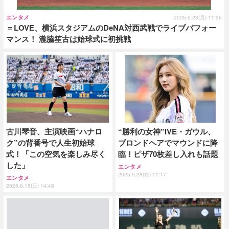
エンタメ
2025.6.23(月) 11:26
＝LOVE、横浜スタジアムのDeNA対西武戦でライブパフォー
マンス！ 瀧脇笙古は始球式に初挑戦
古川琴音、主演映画“ハナロ
“勝利の女神”IVE・ガウル、
ク”の背番号で人生初始球
ブロンドヘアでマウンドに降
式！「この空気を楽しみ尽く
臨！ピザ70枚差し入れも話題
した」
エンタメ
2025.5.28(水) 11:17
エンタメ
2025.6.15(日) 14:48