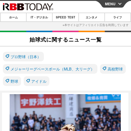
MENU
CLOSE
ホーム
IT・デジタル
SPEED TEST
エンタメ
ライフ
ホーム
IT・デジタル
始球式に関するニュース一覧
IT・デジタルTOP
スマートフォン
SPEED TEST
ネタ
ガジェット・ツール
プロ野球（日本）
エンタメ
ショッピング
その他
メジャーリーグベースボール（MLB、大リーグ）
エンタメTOP
映画・ドラマ
高校野球
ライフ
韓流・K-POP
韓国・芸能
野球
アイドル
ライフTOP
グルメ
リリース一覧
音楽
スポーツ
ペット
ショッピング
プッシュ通知の停止方法
グラビア
ブログ
その他
ショッピング
その他