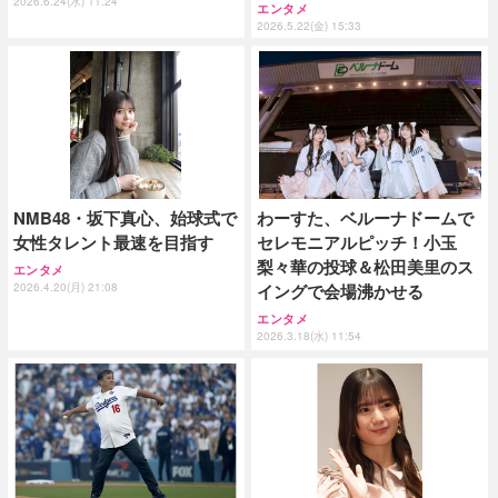
2026.6.24(水) 11:24
エンタメ
2026.5.22(金) 15:33
NMB48・坂下真心、始球式で
わーすた、ベルーナドームで
女性タレント最速を目指す
セレモニアルピッチ！小玉
梨々華の投球＆松田美里のス
エンタメ
2026.4.20(月) 21:08
イングで会場沸かせる
エンタメ
2026.3.18(水) 11:54