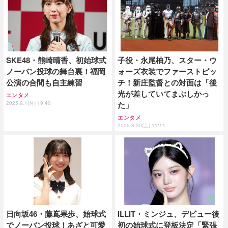
SKE48・熊崎晴香、初始球式
子役・永尾柚乃、スター・ウ
ノーバン投球の舞台裏！福岡
ォーズ衣装でファーストピッ
公演の合間も自主練習
チ！新庄監督との対面は「後
光が差していてまぶしかっ
エンタメ
2025.9.1(月) 19:40
た」
エンタメ
2025.8.30(土) 11:11
日向坂46・藤嶌果歩、始球式
ILLIT・ミンジュ、デビュー後
でノーバン投球！あざと可愛
初の始球式に登板決定「緊張