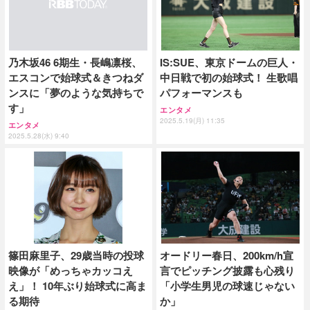
IS:SUE、東京ドームの巨人・
乃木坂46 6期生・長嶋凛桜、
中日戦で初の始球式！ 生歌唱
エスコンで始球式＆きつねダ
パフォーマンスも
ンスに「夢のような気持ちで
す」
エンタメ
2025.5.19(月) 11:35
エンタメ
2025.5.28(水) 9:40
篠田麻里子、29歳当時の投球
オードリー春日、200km/h宣
映像が「めっちゃカッコえ
言でピッチング披露も心残り
え」！ 10年ぶり始球式に高ま
「小学生男児の球速じゃない
る期待
か」