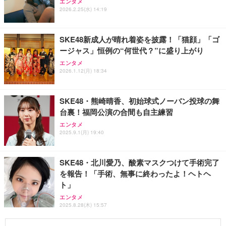
エンタメ
2026.2.25(水) 14:19
SKE48新成人が晴れ着姿を披露！「猫顔」「ゴ
ージャス」恒例の“何世代？”に盛り上がり
エンタメ
2026.1.12(月) 18:34
SKE48・熊崎晴香、初始球式ノーバン投球の舞
台裏！福岡公演の合間も自主練習
エンタメ
2025.9.1(月) 19:40
SKE48・北川愛乃、酸素マスクつけて手術完了
を報告！「手術、無事に終わったよ！ヘトヘ
ト」
エンタメ
2025.8.28(木) 15:57