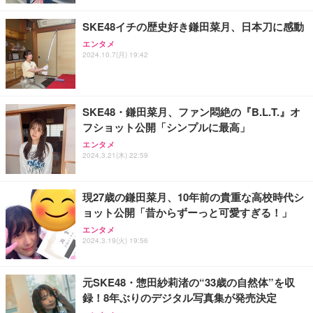
ッテリーライフ、Mac Windows Linux対応 (アイボ
￥49,979
￥5,544
リーホワイト（かな印字なし）, JISレイアウト)
SKE48イチの歴史好き鎌田菜月、日本刀に感動
エンタメ
エレコム ワイヤレスキーボード マウスセット メン
エレコム ワイヤレスマウス 静音 Slint Bluetooth 無
【整備済み品】Dell E2724HS 27インチ 液晶モニタ
2024.10.7(月) 19:42
ブレン 薄型 フルキーボード ブラック TK-FDM110M
線2.4GHz 3台マルチペアリング 薄型 軽量 充電式 M
ー フルHD（1920×1080）VA 非光沢 HDMI/DisplayP
BK
サイズ ブラック M-TM25MBMSABK
ort/VGA スピーカー内蔵 高さ調整 スイベル VESA対
応 ComfortView ビジネス向け
￥2,240
￥2,240
￥15,800
SKE48・鎌田菜月、ファン悶絶の『B.L.T.』オ
フショット公開「シンプルに最高」
エレコム ワイヤレスキーボード 静音 テンキー付 薄
【MiniLED/24.5inch/280Hz/FHD】GRAPHT THE S
マウス 無線 静音 ワイヤレスマウス Bluetooth 5.4 2.
型コンパクトサイズ Windows ChromeOS macOS
HOOTER Gaming Monitor 24” Essential ゲーミン
エンタメ
4GHz Type-C 充電式 無線マウス 薄型 3段階DPI切替
対応 ブラック TK-QT30DMBK
グモニター QD 24.5インチ 1ms FHD 量子ドット 残
2024.3.21(木) 22:59
像低減 (3年保証 | 輝点保証 | 日本メーカー)
￥1,468
￥2,420
￥34,980
現27歳の鎌田菜月、10年前の貴重な高校時代シ
ョット公開「昔からずーっと可愛すぎる！」
エンタメ
2024.3.19(火) 19:56
元SKE48・惣田紗莉渚の“33歳の自然体”を収
録！8年ぶりのデジタル写真集が発売決定