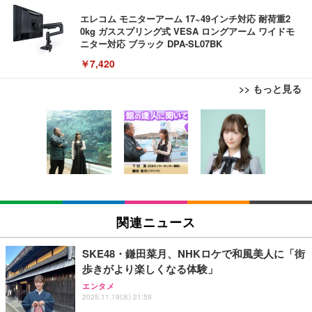
エレコム モニターアーム 17~49インチ対応 耐荷重2
0kg ガススプリング式 VESA ロングアーム ワイドモ
ニター対応 ブラック DPA-SL07BK
￥7,420
>> もっと見る
エレコム ワイヤレスマウス Bluetooth Slint M-TM1
EIZO ビジネス向けプレミアムモニター | FlexScan
エレコム 有線キーボード メンブレン ブラック TK-F
0BBWH/EC 薄型 静音 4ボタン プレゼンモード機能
EV3240X-WT | 31.5型4K UHD・USB Type-C・ホワ
FCM01BK
付 Windows Mac Android iOS iPadOS FireOS対応
イト
ホワイト
￥980
￥1,390
￥105,595
エレコム ワイヤレスマウス Bluetooth EX-G 握りの
EIZO ビジネス向けプレミアムモニター | FlexScan
エレコム ワイヤレスキーボード メンブレン 薄型 フ
極み 静音設計 5ボタン マルチペアリング Mサイズ
EV2740X-WT | 27.0型4K UHD・USB Type-C・ホワ
ルキーボード テンキー ブラック TK-FDM110TXBK
関連ニュース
ガンメタリック M-XGM15BBSGM/EC
イト
￥1,700
￥1,890
￥109,572
SKE48・鎌田菜月、NHKロケで和風美人に「街
歩きがより楽しくなる体験」
【国内正規品】Keychron B1 Pro ウルトラスリム ワ
【純正品】27"ゲーミングモニター DualSense 充電
エンタメ
イヤレスキーボード、ZMKカスタマイズ、シザース
HP 有線 マウス HP 100G
フック付き（CFI-ZDM1J）
2025.11.19(水) 21:59
イッチ、2.4 GHz/Bluetooth 5.2/有線接続、ロングバ
￥723