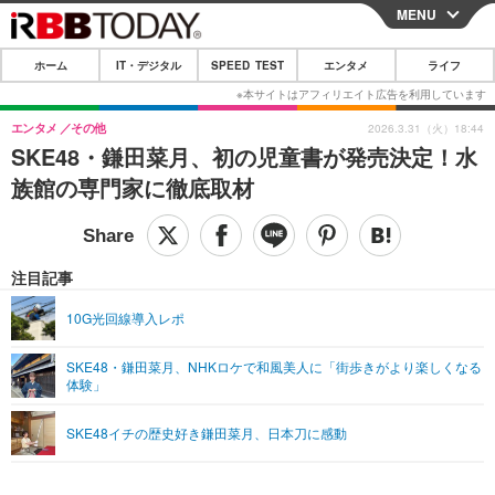
MENU
CLOSE
ホーム
IT・デジタル
SPEED TEST
エンタメ
ライフ
ホーム
IT・デジタル
エンタメ
その他
2026.3.31（火）18:44
SKE48・鎌田菜月、初の児童書が発売決定！水
IT・デジタルTOP
スマートフォン
SPEED TEST
族館の専門家に徹底取材
ネタ
ガジェット・ツール
エンタメ
ショッピング
その他
エンタメTOP
映画・ドラマ
ライフ
注目記事
韓流・K-POP
韓国・芸能
ライフTOP
グルメ
リリース一覧
10G光回線導入レポ
音楽
スポーツ
ペット
ショッピング
プッシュ通知の停止方法
SKE48・鎌田菜月、NHKロケで和風美人に「街歩きがより楽しくなる
体験」
グラビア
ブログ
その他
ショッピング
その他
SKE48イチの歴史好き鎌田菜月、日本刀に感動