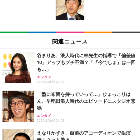
付き サイクリング用 | 広角レンズ搭載 軽量設計 簡
動画対応)
み式プラグ しろちゃん 【 iPhone16 15 等対応】 E
単装着 長時間記録対応 液晶画面搭載 広角撮影対応
C-AC6920WF
￥8,999
￥39,800
￥1,090
軽量ボディ設計 録音機能対応 着脱しやすい構造 旅
行記録にも使いやすい (S111 ブラック + イヤーフッ
ク)
REGZA レグザ テレビ 32V35S (32インチ / フルハイ
モバイルバッテリー 大容量 30000mAh 【22.5W/20
1080P ポータブルウェアラブルカメラ旅行用軽量ビ
ビジョン/液晶/Airplay/ネット動画対応 / 2026年モデ
W急速充電 4本ケーブル内蔵】 209g超軽量 小型 バ
デオレコーダー軽量トラベルカメラ
関連ニュース
ル)
ッテリー 5台同時充電 Type-C出力 スマホ 充電器 LC
D残量表示 LEDライト付き ストラップ付き 持ち運び
￥3,255
￥38,965
￥2,469
携帯充電器 停電対策 アウトドア/旅行/出張/防災/緊
谷まりあ、浪人時代に林先生の指導で「偏差値
急用 iOS/Android各種他対応 機内持込可 (高級白い)
10」アップもプチ不満？「『今でしょ』は一回
XXA4Kアクションカメラ ウェアラブルカメラ Vlog
【Amazon.co.jp限定】REGZA レグザ テレビ 40V3
エレコム 充電器 Type-C USB-C 20W USB PD対応 1
も…」
ビデオカメラ ボディカメラ 1.9インチモニター 32G
5N(A) (40インチ / フルハイビジョン/液晶/Airplay/ネ
ポート PSE認証品 GaN採用 折りたたみ式プラグ ホ
エンタメ
Bカード付き 180度回転レンズ 2000mAhバッテリー
ット動画対応)
ワイト 【 iPhone16 15 等対応】 EC-AC6820WH
2026.2.3(火) 22:39
循環録画 夜間録画 連写 タイマー撮影 軽量 Vlog 旅
￥8,330
￥56,000
￥790
行 アウトドア 会議商談 授業 スポーツカメラ 三角ス
「塾に布団を持っていって…」ひょっこりは
タンド付き 日本語取扱説明書 (ピンク)
ん、早稲田浪人時代のエピソードにスタジオ悲
スパイカメラ探知機ファインダー、 家庭用および保
【Amazon.co.jp限定】REGZA レグザ テレビ 24V3
エレコム 充電器 40W 2ポート Type-C USB PD対応
鳴
護用、 操作およびスキャンデバイス付き車用隠しカ
5N(A) (24インチ / ハイビジョン/液晶/Airplay/ネット
PPS対応 GaN II採用 折りたたみ式プラグ ホワイト
メラファインダー
動画対応)
EC-AC10640WH
エンタメ
2026.2.3(火) 21:53
￥2,298
￥34,000
￥1,790
えなりかずき、自前のアコーディオンで生演
奏！ネット驚き