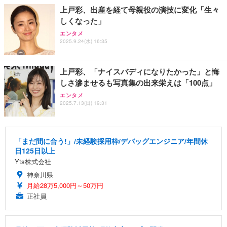
上戸彩、出産を経て母親役の演技に変化「生々
しくなった」
エンタメ
2025.9.24(水) 16:35
上戸彩、「ナイスバディになりたかった」と悔
しさ滲ませるも写真集の出来栄えは「100点」
エンタメ
2025.7.13(日) 19:31
「まだ間に合う!」/未経験採用枠/デバッグエンジニア/年間休
日125日以上
Yts株式会社
神奈川県
月給28万5,000円～50万円
正社員