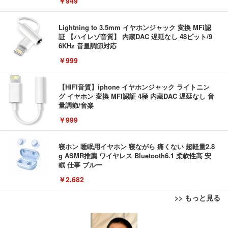
￥949
Lightning to 3.5mm イヤホンジャック 変換 MFi認
証 【ハイレゾ音質】 内蔵DAC 遅延なし 48ビット/9
6KHz 音量調節対応
￥999
【HIFI音質】iphone イヤホンジャック ライトニン
グ イヤホン 変換 MFI認証 4極 内蔵DAC 遅延なし 音
量調節/音楽
￥999
寝ホン 睡眠用イヤホン 寝ながら 痛くない 超軽量2.8
g ASMR推薦 ワイヤレス Bluetooth6.1 柔軟性高 安
眠 仕事 ブルー
￥2,682
>> もっと見る
AOUTNアクションカメラ メガネカメラ 2 7K Wi Fi
【Amazon.co.jp限定】REGZA レグザ テレビ 32V3
エレコム 充電器 Type-C USB-C 20W USB PD対応
対応 一人称視点撮影 ブラック 眼鏡装着型 液晶画面
5N(A) (32インチ / ハイビジョン/液晶/Airplay/ネット
ケーブル一体型 1.5m PSE認証品 GaN採用 折りたた