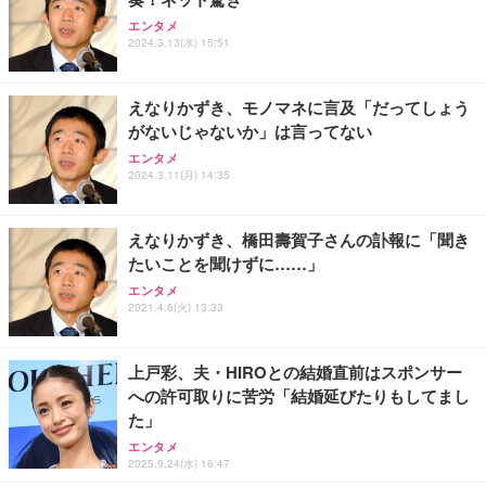
Vlog アクションカメラ、回転レンズ付き、フロント
Philips(フィリップス) チューナーレステレビ 43イン
エレコム 65W 充電器 Type-C コンセント 急速 PD対
スクリーン、Type-C 充電、毎日の Vlog 用 1080P
チ 量子ドット FHD QLED スマートテレビ Google T
応 スイング式プラグ採用 PSE技術基準適合 ブラッ
エンタメ
ハンドヘルドカメラ ポケットサイクリング映像 毎日
V内蔵 HDR10/Dolby Audio対応 ネット動画視聴可能
ク EC-AC12465BK
2024.3.13(水) 15:51
の Vlog
地上波受信なし 音声検索可能 日本語対応
￥7,830
￥36,800
￥2,190
えなりかずき、モノマネに言及「だってしょう
がないじゃないか」は言ってない
エンタメ
2024.3.11(月) 14:35
えなりかずき、橋田壽賀子さんの訃報に「聞き
たいことを聞けずに……」
エンタメ
2021.4.6(火) 13:33
上戸彩、夫・HIROとの結婚直前はスポンサー
への許可取りに苦労「結婚延びたりもしてまし
た」
エンタメ
2025.9.24(水) 16:47