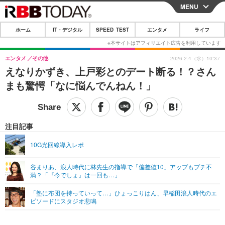
MENU
CLOSE
ホーム
IT・デジタル
SPEED TEST
エンタメ
ライフ
ホーム
IT・デジタル
エンタメ
その他
2026.2.4（水）10:37
えなりかずき、上戸彩とのデート断る！？さん
IT・デジタルTOP
スマートフォン
SPEED TEST
まも驚愕「なに悩んでんねん！」
ネタ
ガジェット・ツール
エンタメ
ショッピング
その他
エンタメTOP
映画・ドラマ
ライフ
注目記事
韓流・K-POP
韓国・芸能
ライフTOP
グルメ
リリース一覧
10G光回線導入レポ
音楽
スポーツ
ペット
ショッピング
プッシュ通知の停止方法
谷まりあ、浪人時代に林先生の指導で「偏差値10」アップもプチ不
満？「『今でしょ』は一回も…」
グラビア
ブログ
その他
「塾に布団を持っていって…」ひょっこりはん、早稲田浪人時代のエ
ショッピング
その他
ピソードにスタジオ悲鳴