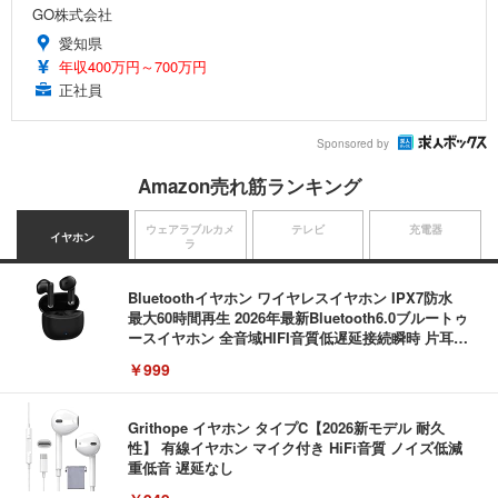
GO株式会社
愛知県
年収400万円～700万円
正社員
Sponsored by
Amazon売れ筋ランキング
ウェアラブルカメ
テレビ
充電器
イヤホン
ラ
Bluetoothイヤホン ワイヤレスイヤホン IPX7防水
最大60時間再生 2026年最新Bluetooth6.0ブルートゥ
ースイヤホン 全音域HIFI音質低遅延接続瞬時 片耳/
両耳 WEB会議/運動/ゲーム/通学通勤/スポーツ/音楽
￥999
用iPhone/Android対応 (002 black)
Grithope イヤホン タイプC【2026新モデル 耐久
性】 有線イヤホン マイク付き HiFi音質 ノイズ低減
重低音 遅延なし