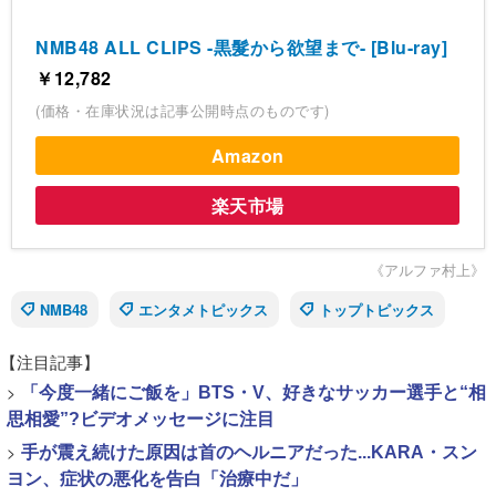
NMB48 ALL CLIPS -黒髮から欲望まで- [Blu-ray]
￥12,782
(価格・在庫状況は記事公開時点のものです)
Amazon
楽天市場
《アルファ村上》
NMB48
エンタメトピックス
トップトピックス
【注目記事】
>
「今度一緒にご飯を」BTS・V、好きなサッカー選手と“相
思相愛”?ビデオメッセージに注目
>
手が震え続けた原因は首のヘルニアだった...KARA・スン
ヨン、症状の悪化を告白「治療中だ」