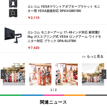
エレコム VESAマウントアダプターブラケット モニ
ター用 VESA規格対応 DPAＷQB01BK
￥2,110
エレコム モニターアーム 17~49インチ対応 耐荷重2
0kg ガススプリング式 VESA ロングアーム ワイドモ
ニター対応 ブラック DPA-SL07BK
￥7,420
>> もっと見る
EIZO ビジネス向けプレミアムモニター | FlexScan
USB から RJ45 延長ケーブルイーサネットエクステ
外付けHDD 3TB ポータブルハードディスク USB3.0/
EV3240X-WT | 31.5型4K UHD・USB Type-C・ホワ
ンダー USB 延長 50 メートル距離 RJ45 Cat5e / 6 ケ
‹
2.0対応 超薄型
イト
ーブル LAN アダプタオーバーリピータイーサネット
￥3,999
￥105,595
￥847
1
/
2
EIZO ビジネス向けプレミアムモニター | FlexScan
RJ45 ケーブル コネクタ Cat6A Cat6 Cat5e RJ45 イ
外付けHDD 2TB ポータブルハードディスク USB3.0/
EV2740X-WT | 27.0型4K UHD・USB Type-C・ホワ
ーサネット カプラー メス - メス ケーブル エクステ
2.0対応 超薄型
関連ニュース
イト
ンダー アダプター
￥3,999