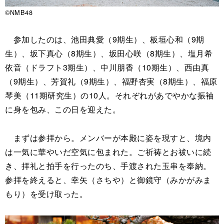
©NMB48
参加したのは、池田典愛（9期生）、板垣心和（9期
生）、坂下真心（8期生）、坂田心咲（8期生）、塩月希
依音（ドラフト3期生）、中川朋香（10期生）、西由真
（9期生）、芳賀礼（9期生）、福野杏実（8期生）、福原
琴美（11期研究生）の10人。それぞれがあでやかな振袖
に身を包み、この日を迎えた。
まずは参拝から。メンバーが本殿に姿を現すと、境内
は一気に華やいだ空気に包まれた。ご祈祷とお祓いに続
き、拝礼と拍手を行ったのち、手渡された玉串を奉納。
参拝を終えると、幸矢（さちや）と御鏡守（みかがみま
もり）を受け取った。