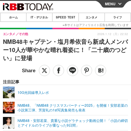
MENU
CLOSE
ホーム
IT・デジタル
SPEED TEST
エンタメ
ライフ
ホーム
IT・デジタル
エンタメ
その他
2026.1.12（月）22:32
NMB48キャプテン・塩月希依音ら新成人メンバ
IT・デジタルTOP
スマートフォン
SPEED TEST
ー10人が華やかな晴れ着姿に！「二十歳のつど
ネタ
ガジェット・ツール
い」に登場
エンタメ
ショッピング
その他
エンタメTOP
映画・ドラマ
ライフ
韓流・K-POP
韓国・芸能
注目記事
ライフTOP
グルメ
リリース一覧
音楽
スポーツ
10G光回線導入レポ
ペット
ショッピング
プッシュ通知の停止方法
グラビア
ブログ
その他
NMB48、「NMB48 クリスマスパーティー2025」を開催！安部若菜の
小説第三弾、芳賀礼の1st写真集発売も発表
ショッピング
その他
NMB48・安部若菜、貴重な小説ゲラチェック動画公開！「小説の締切
とアイドルのライブが重なった9日間」