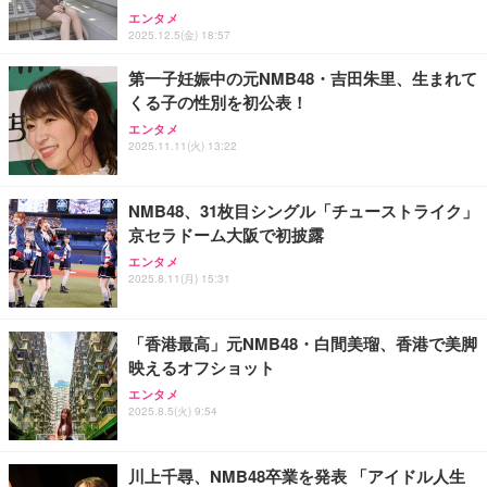
エンタメ
2025.12.5(金) 18:57
第一子妊娠中の元NMB48・吉田朱里、生まれて
くる子の性別を初公表！
エンタメ
2025.11.11(火) 13:22
NMB48、31枚目シングル「チューストライク」
京セラドーム大阪で初披露
エンタメ
2025.8.11(月) 15:31
「香港最高」元NMB48・白間美瑠、香港で美脚
映えるオフショット
エンタメ
2025.8.5(火) 9:54
川上千尋、NMB48卒業を発表 「アイドル人生