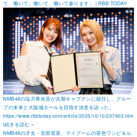
て、働いて、働いて、働いて参ります」 | RBB TODAY
NMB48の塩月希依音が次期キャプテンに就任し、グルー
プの未来と大阪城ホールを目指す決意を語った。
https://www.rbbtoday.com/article/2025/10/10/237903.htm
l
続きを読む »
NMB48の才女・安部若菜、マイブームの茶色ワンピ＆ル