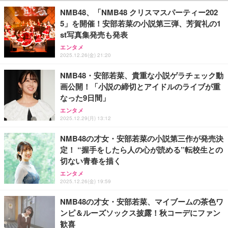
￥109,572
￥487
NMB48、「NMB48 クリスマスパーティー202
5」を開催！安部若菜の小説第三弾、芳賀礼の1
【Amazon.co.jp 限定】SoftBank 光 お申し込みエ
2TB/4TB 外付けハードディスク 外付け HDD テレビ
st写真集発売も発表
【純正品】27"ゲーミングモニター DualSense 充電
ントリーパッケージ 使い放題 超高速インターネット
録画対応 超高速データ転送 2.5 インチ USB3.0 対応
フック付き（CFI-ZDM1J）
エンタメ
【フレッツ光・コラボ光なら工事不要】
Mac/PC/PS4/XBox 利用可能 スリム設計 携帯に便利
2025.12.26(金) 21:20
￥49,979
￥350
￥5,999
NMB48・安部若菜、貴重な小説ゲラチェック動
画公開！「小説の締切とアイドルのライブが重
【整備済み品】Dell E2724HS 27インチ 液晶モニタ
エレコム WiFi ルーター 無線LAN Wi-Fi7 11BE 2882
【Amazon.co.jp限定】【2年保証】外付けHDD 3.5
なった9日間」
ー フルHD（1920×1080）VA 非光沢 HDMI/DisplayP
+688Mbps IPv6(IPoE)対応 エコパッケージ WRC-W
インチ 外付けハードディスク 静音 PC/Win/Mac/テ
ort/VGA スピーカー内蔵 高さ調整 スイベル VESA対
701-B
レビ録画/デスクトップ/ラップトップ適用 (1)容量:50
エンタメ
応 ComfortView ビジネス向け
0GB)
2025.12.29(月) 13:12
￥15,800
￥7,980
￥5,999
NMB48の才女・安部若菜の小説第三作が発売決
定！ “握手をしたら人の心が読める”転校生との
【MiniLED/24.5inch/280Hz/FHD】GRAPHT THE S
【Amazon.co.jp限定】【2年保証】外付けHDD 3.5
バッファロー Wi-Fi 6 ルーター 2401+573Mbps WS
HOOTER Gaming Monitor 24” Essential ゲーミン
インチ 外付けハードディスク 静音 PC/Win/Mac/テ
切ない青春を描く
R-3000AX4P/NBK (× 2)
グモニター QD 24.5インチ 1ms FHD 量子ドット 残
レビ録画/デスクトップ/ラップトップ適用 (3)容量:2T
エンタメ
像低減 (3年保証 | 輝点保証 | 日本メーカー)
B)
￥23,960
2025.12.26(金) 19:59
￥34,980
￥12,999
NMB48の才女・安部若菜、マイブームの茶色ワ
ンピ＆ルーズソックス披露！秋コーデにファン
歓喜