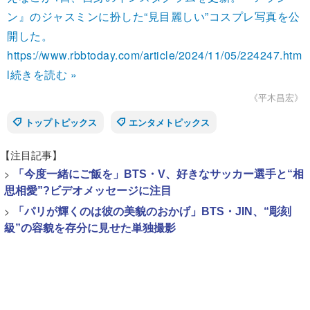
ン』のジャスミンに扮した“見目麗しい”コスプレ写真を公
開した。
https://www.rbbtoday.com/article/2024/11/05/224247.htm
l
続きを読む »
《平木昌宏》
トップトピックス
エンタメトピックス
【注目記事】
>
「今度一緒にご飯を」BTS・V、好きなサッカー選手と“相
思相愛”?ビデオメッセージに注目
>
「パリが輝くのは彼の美貌のおかげ」BTS・JIN、“彫刻
級”の容貌を存分に見せた単独撮影