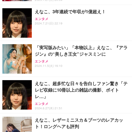
えなこ、3年連続で年収が1億超え！
エンタメ
2024.7.21(日) 22:19
「実写版みたい」「本物以上」えなこ、『アラ
ジン』の“美しき王女”ジャスミンに
エンタメ
2024.11.5(火) 16:10
えなこ、超多忙な日々を告白しファン驚き「テ
レビ収録に10冊以上の雑誌の撮影、ボイト
レ…」
エンタメ
2024.6.27(木) 21:51
えなこ、レザーミニスカ＆ブーツのレアカッ
ト！ロングヘアも評判