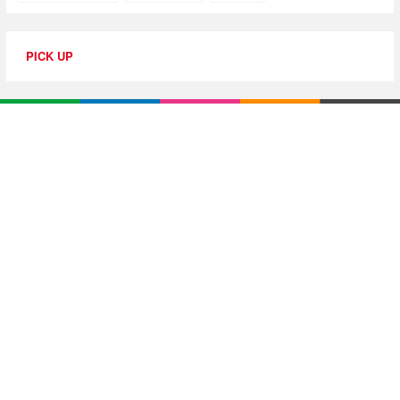
PICK UP
特集・連載
【動画レビュー】注目ガジェットを動画で解説！公式Y
ouTubeチャンネル
10G光回線導入レポ
【アジア美食レポート】編集部注目のYouTuberがオス
スメ！タイ・バンコクに行ったら食べたいグルメをチ
ェック
【エンタメRBB】注目の人にインタビュー