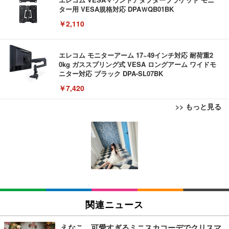
ター用 VESA規格対応 DPAＷQB01BK
￥2,110
エレコム モニターアーム 17~49インチ対応 耐荷重2
0kg ガススプリング式 VESA ロングアーム ワイドモ
ニター対応 ブラック DPA-SL07BK
￥7,420
>> もっと見る
エレコム ワイヤレスマウス Bluetooth Slint M-TM1
EIZO ビジネス向けプレミアムモニター | FlexScan
エレコム 有線キーボード メンブレン ブラック TK-F
0BBWH/EC 薄型 静音 4ボタン プレゼンモード機能
EV3240X-WT | 31.5型4K UHD・USB Type-C・ホワ
FCM01BK
付 Windows Mac Android iOS iPadOS FireOS対応
イト
ホワイト
￥980
￥1,390
￥105,595
エレコム ワイヤレスマウス Bluetooth EX-G 握りの
EIZO ビジネス向けプレミアムモニター | FlexScan
エレコム ワイヤレスキーボード メンブレン 薄型 フ
極み 静音設計 5ボタン マルチペアリング Mサイズ
EV2740X-WT | 27.0型4K UHD・USB Type-C・ホワ
ルキーボード テンキー ブラック TK-FDM110TXBK
関連ニュース
ガンメタリック M-XGM15BBSGM/EC
イト
￥1,700
￥1,890
￥109,572
えなこ、可愛すぎるミニスカコーデでクリスマ