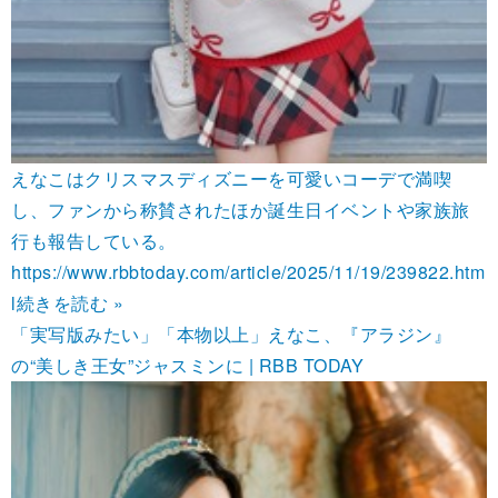
えなこはクリスマスディズニーを可愛いコーデで満喫
し、ファンから称賛されたほか誕生日イベントや家族旅
行も報告している。
https://www.rbbtoday.com/article/2025/11/19/239822.htm
l
続きを読む »
「実写版みたい」「本物以上」えなこ、『アラジン』
の“美しき王女”ジャスミンに | RBB TODAY