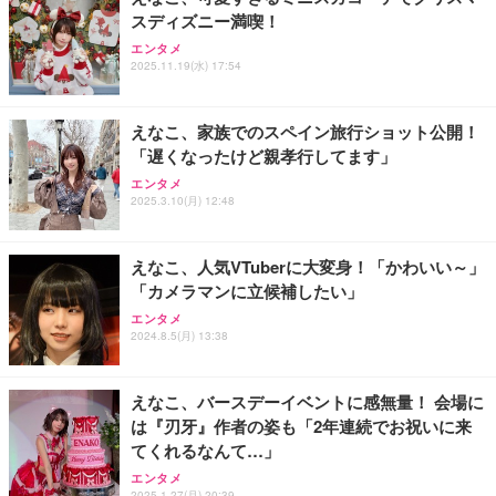
スディズニー満喫！
【国内正規品】Keychron B1 Pro ウルトラスリム ワ
【純正品】27"ゲーミングモニター DualSense 充電
エンタメ
イヤレスキーボード、ZMKカスタマイズ、シザース
HP 有線 マウス HP 100G
2025.11.19(水) 17:54
フック付き（CFI-ZDM1J）
イッチ、2.4 GHz/Bluetooth 5.2/有線接続、ロングバ
￥723
ッテリーライフ、Mac Windows Linux対応 (アイボ
￥49,979
￥5,544
リーホワイト（かな印字なし）, JISレイアウト)
えなこ、家族でのスペイン旅行ショット公開！
「遅くなったけど親孝行してます」
エレコム ワイヤレスキーボード マウスセット メン
エレコム ワイヤレスマウス 静音 Slint Bluetooth 無
【整備済み品】Dell E2724HS 27インチ 液晶モニタ
エンタメ
ブレン 薄型 フルキーボード ブラック TK-FDM110M
線2.4GHz 3台マルチペアリング 薄型 軽量 充電式 M
ー フルHD（1920×1080）VA 非光沢 HDMI/DisplayP
2025.3.10(月) 12:48
BK
サイズ ブラック M-TM25MBMSABK
ort/VGA スピーカー内蔵 高さ調整 スイベル VESA対
応 ComfortView ビジネス向け
￥2,240
￥2,240
￥15,800
えなこ、人気VTuberに大変身！「かわいい～」
「カメラマンに立候補したい」
エレコム ワイヤレスキーボード 静音 テンキー付 薄
【MiniLED/24.5inch/280Hz/FHD】GRAPHT THE S
マウス 無線 静音 ワイヤレスマウス Bluetooth 5.4 2.
型コンパクトサイズ Windows ChromeOS macOS
HOOTER Gaming Monitor 24” Essential ゲーミン
エンタメ
4GHz Type-C 充電式 無線マウス 薄型 3段階DPI切替
対応 ブラック TK-QT30DMBK
グモニター QD 24.5インチ 1ms FHD 量子ドット 残
2024.8.5(月) 13:38
像低減 (3年保証 | 輝点保証 | 日本メーカー)
￥1,468
￥2,420
￥34,980
えなこ、バースデーイベントに感無量！ 会場に
は『刃牙』作者の姿も「2年連続でお祝いに来
てくれるなんて…」
エンタメ
2025.1.27(月) 20:39