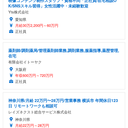
映像コンテンツ制作スタッフ・資格不問「正社員/在宅相談O
K/SNSスキル習得」女性活躍中・未経験歓迎
Yts株式会社
愛知県
月給30万2,200円～60万円
正社員
薬剤師/調剤薬局/管理薬剤師業務,調剤業務,服薬指導,薬歴管理,
在宅
有限会社イトーヤク
大阪府
年収600万円～720万円
正社員
神奈川県/月給 22万円〜28万円/営業事務 横浜市 年間休日123
日 リモートワークも相談可
レイズネクスト総合サービス株式会社
神奈川県
月給22万円～28万円