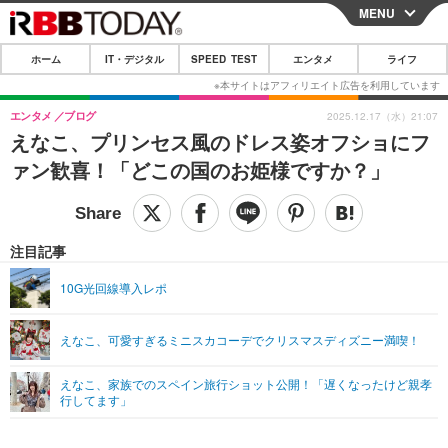
MENU
CLOSE
ホーム
IT・デジタル
SPEED TEST
エンタメ
ライフ
ホーム
IT・デジタル
エンタメ
ブログ
2025.12.17（水）21:07
えなこ、プリンセス風のドレス姿オフショにフ
IT・デジタルTOP
スマートフォン
SPEED TEST
ァン歓喜！「どこの国のお姫様ですか？」
ネタ
ガジェット・ツール
エンタメ
ショッピング
その他
エンタメTOP
映画・ドラマ
ライフ
注目記事
韓流・K-POP
韓国・芸能
ライフTOP
グルメ
リリース一覧
10G光回線導入レポ
音楽
スポーツ
ペット
ショッピング
プッシュ通知の停止方法
えなこ、可愛すぎるミニスカコーデでクリスマスディズニー満喫！
グラビア
ブログ
その他
えなこ、家族でのスペイン旅行ショット公開！「遅くなったけど親孝
ショッピング
その他
行してます」