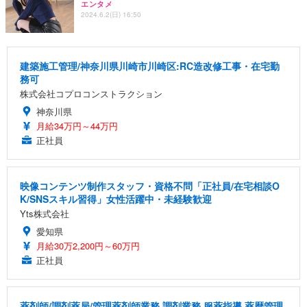
エンタメ
2024.6.2(日) 16:50
建築施工管理/神奈川県川崎市川崎区:RC造改修工事・在宅勤
務可
株式会社コプロコンストラクション
神奈川県
月給34万円～44万円
正社員
映像コンテンツ制作スタッフ・資格不問「正社員/在宅相談O
K/SNSスキル習得」女性活躍中・未経験歓迎
Yts株式会社
愛知県
月給30万2,200円～60万円
正社員
薬剤師/調剤薬局/管理薬剤師業務,調剤業務,服薬指導,薬歴管理,