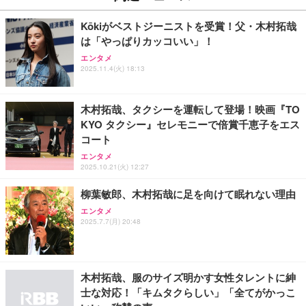
寄せ グルメ
￥2,249
￥4,000
￥6,980
Kōkiがベストジーニストを受賞！父・木村拓哉
は「やっぱりカッコいい」！
父の日ギフト 松阪牛 グルメ ハンバーグ【父の日短
霧島酒造 チューパック黒霧島 25度 [ 焼酎 宮崎県 18
Amazon Fire TV Stick 4K Select | 4Kの高画質スト
エンタメ
冊 ブルー花束カード】父の日 食べ物 肉 父 お父さん
2025.11.4(火) 18:13
00ml×2本 ]
リーミング | ストリーミングメディアプレイヤー
お取り寄せグルメ おつまみ ハンバーグギフト 冷凍
松良 お取り寄せ 絶品
￥4,080
￥7,980
￥4,000
木村拓哉、タクシーを運転して登場！映画『TO
KYO タクシー』セレモニーで倍賞千恵子をエス
お中元 ギフト 【TV紹介されました♪】 純系 名古屋
アサヒ スーパードライ [缶] 135ml x 24本 [ケース販
Amazon Fire TV Stick 4K Plus | 映画館のような4K
コート
コーチン 燻製 4種 セット おつまみ お取り寄せグル
売] [アサヒ 国産 ビール 缶 ALC 5%] LT-1226
体験 | ストリーミングメディアプレイヤー
メ 100％国産 高級 地鶏 お肉 ハム ソーセージ 冷凍
エンタメ
2025.10.21(火) 12:27
化粧箱入り 手提げ紙袋 熨斗対応可 南部食鶏 RK-29-
￥3,493
￥9,980
￥4,066
B-R
柳葉敏郎、木村拓哉に足を向けて眠れない理由
Butz Delicatessen おつまみアソートセット 【誕生
エンタメ
天羽の梅 1800ml （ハイボールの元 焼酎用）[天羽飲
Amazon Echo Dot (エコードット) 第5世代 - Alex
2025.7.7(月) 20:48
日用（バースデーカード付き）】 おつまみセット 6
料製造 東京都]
a、センサー搭載、鮮やかなサウンド｜チャコール
品 食べ比べ ご自宅用 お中元 合鴨 牛タン ロースト
ビーフ 燻製 詰め合わせ ギフト プレゼント おしゃれ
￥1,750
￥7,480
￥2,952
お取り寄せ 肉 国産 ビール オードブル 3000円
木村拓哉、服のサイズ明かす女性タレントに紳
士な対応！「キムタクらしい」「全てがかっこ