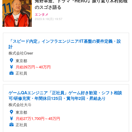
角野卓造、ドラマ『HERO』振り返り木村拓哉
のスゴさ語る
エンタメ
2023.9.18(月) 19:57
「スピード内定」インフラエンジニア/IT基盤の要件定義・設
計
株式会社Creer
東京都
月給29万円～40万円
正社員
ゲームQAエンジニア「正社員」ゲーム好き歓迎・シフト相談
可/研修充実・年間休日125日・賞与年2回・昇給あり
株式会社大斗
東京都
月給27万1,700円～45万円
正社員