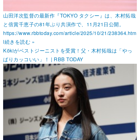
山田洋次監督の最新作『TOKYO タクシー』は、木村拓哉
と倍賞千恵子の81年ぶり共演作で、11月21日公開。
https://www.rbbtoday.com/article/2025/10/21/238364.htm
l
続きを読む »
Kōkiがベストジーニストを受賞！父・木村拓哉は「やっ
ぱりカッコいい」！ | RBB TODAY