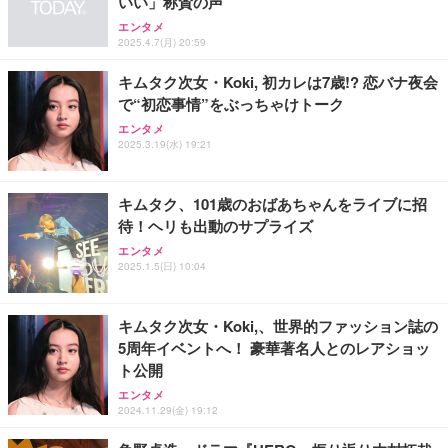
いい」称賛の声
エンタメ
2025.4.7(月) 20:59
キムタク次女・Koki, 初カレは7歳!? 恋バナ夜会
で“初恋事情”をぶっちゃけトーク
エンタメ
2025.3.19(水) 19:21
キムタク、101歳のおばあちゃんをライブに招
待！ヘリも出動のサプライズ
エンタメ
2025.1.5(日) 10:04
キムタク次女・Koki,、世界的ファッション誌の
5周年イベントへ！ 豪華著名人とのレアショッ
ト公開
エンタメ
2024.11.29(金) 19:12