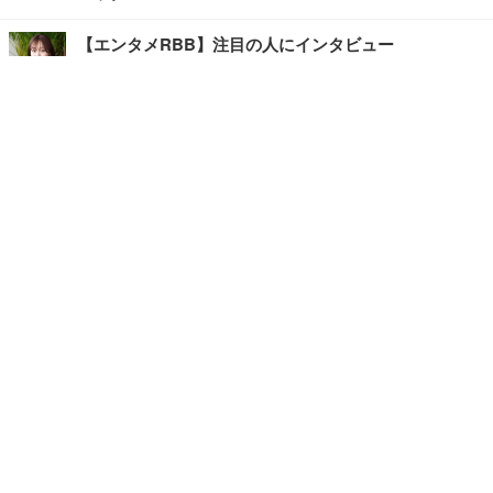
【エンタメRBB】注目の人にインタビュー
【坂道グループニュース】ーエンタメRBBー
今観るべきオススメ「韓国ドラマ」
快適デスクのヒントが満載！こだわりデスクツアー
【進化するオフィス】
記事
ホーム
›
エンタメ
›
その他
›
TOP