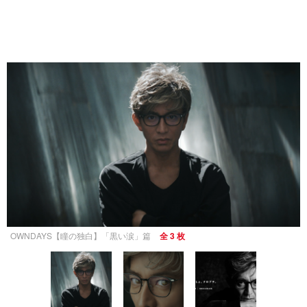
OWNDAYS【瞳の独白】「黒い涙」篇
全 3 枚