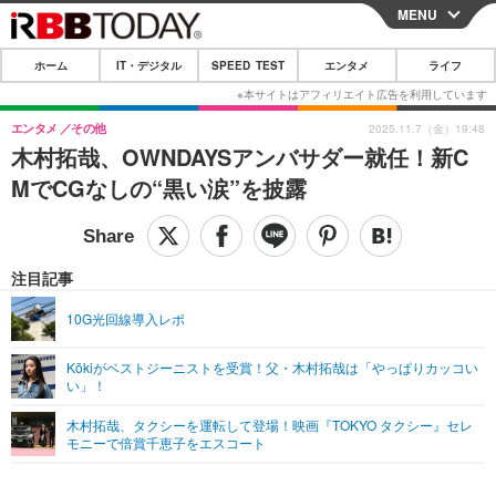
MENU
CLOSE
ホーム
IT・デジタル
SPEED TEST
エンタメ
ライフ
ホーム
IT・デジタル
エンタメ
その他
2025.11.7（金）19:48
木村拓哉、OWNDAYSアンバサダー就任！新C
IT・デジタルTOP
スマートフォン
SPEED TEST
MでCGなしの“黒い涙”を披露
ネタ
ガジェット・ツール
エンタメ
ショッピング
その他
エンタメTOP
映画・ドラマ
ライフ
注目記事
韓流・K-POP
韓国・芸能
ライフTOP
グルメ
リリース一覧
10G光回線導入レポ
音楽
スポーツ
ペット
ショッピング
プッシュ通知の停止方法
Kōkiがベストジーニストを受賞！父・木村拓哉は「やっぱりカッコい
い」！
グラビア
ブログ
その他
木村拓哉、タクシーを運転して登場！映画『TOKYO タクシー』セレ
ショッピング
その他
モニーで倍賞千恵子をエスコート