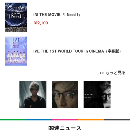
INI THE MOVIE『I Need I』
￥2,100
IVE THE 1ST WORLD TOUR in CINEMA（字幕版）
>> もっと見る
ブラックニッカ ニッカ Nikka ウィスキー4000ml ブ
松阪牛 グルメ ハンバーグ 【誕生日ギフトセット】
【New】Amazon Fire TV Stick HD | 手軽にストリ
ラックニッカクリア ウヰスキー 【日本 アサヒ ウィ
誕生日プレゼント 高級 ハンバーグ 肉 ギフト 牛肉
ーミングをはじめよう | ストリーミングメディアプ
スキー】 大容量 お得 4リットル
食べ物 冷凍 高級 内祝 お返し 人気 お取り寄せ グル
レイヤー
メ 出産 男性 土産 女性 お父さん お母さん
￥3,940
￥4,000
￥6,980
【Amazon.co.jp限定】コロナ・エキストラ Corona
松阪牛 グルメ ハンバーグ【オレンジ花束カード】
【New】Amazon Fire TV Stick HD | 手軽にストリ
Extra 瓶 [ 330ml × 8本 ] [オリジナルバケツ付きセッ
松坂牛 花 カード 高級ハンバーグ 肉 ギフト 牛肉 食
ーミングをはじめよう | ストリーミングメディアプ
関連ニュース
ト] [ギフトBox入り]
べ物 冷凍 高級 プレゼント 内祝 お返し 人気 お取り
レイヤー