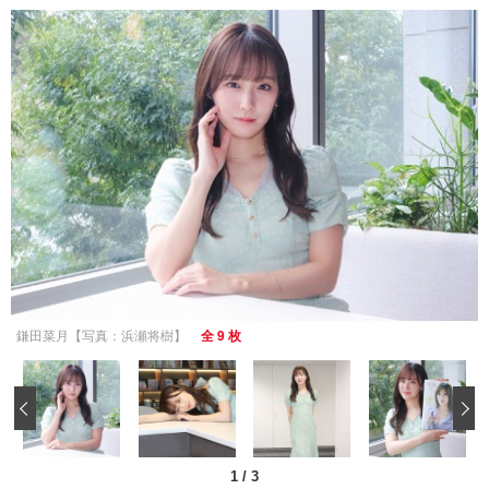
鎌田菜月【写真：浜瀬将樹】
全 9 枚
‹
1
/
3