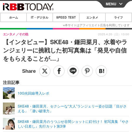
MENU
CLOSE
ホーム
IT・デジタル
SPEED TEST
エンタメ
ライフ
ホーム
IT・デジタル
エンタメ
その他
2025.4.20（日）13:00
【インタビュー】SKE48・鎌田菜月、水着やラ
IT・デジタルTOP
スマートフォン
SPEED TEST
ンジェリーに挑戦した初写真集は「発見や自信
ネタ
ガジェット・ツール
をもらえることが…」
エンタメ
ショッピング
その他
エンタメTOP
映画・ドラマ
ライフ
韓流・K-POP
韓国・芸能
注目記事
ライフTOP
グルメ
リリース一覧
音楽
スポーツ
10G光回線導入レポ
ペット
ショッピング
プッシュ通知の停止方法
グラビア
ブログ
その他
SKE48・鎌田菜月、セクシーな“大人”ランジェリー姿が話題「目がさ
える」「凄い破壊力」
ショッピング
その他
SKE48・鎌田菜月のうつぶせ谷間ショットに釘付け！ 初写真集『やさ
しい日差し』先行カット第3弾