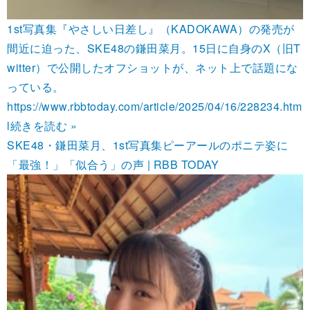
1st写真集『やさしい日差し』（KADOKAWA）の発売が
間近に迫った、SKE48の鎌田菜月。15日に自身のX（旧T
witter）で公開したオフショットが、ネット上で話題にな
っている。
https://www.rbbtoday.com/article/2025/04/16/228234.htm
l
続きを読む »
SKE48・鎌田菜月、1st写真集ピーアールのポニテ姿に
「最強！」「似合う」の声 | RBB TODAY