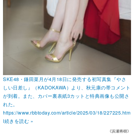
SKE48・鎌田菜月が4月18日に発売する初写真集『やさ
しい日差し』（KADOKAWA）より、秋元康の帯コメント
が到着。また、カバー裏表紙3カットと特典画像も公開さ
れた。
https://www.rbbtoday.com/article/2025/03/18/227225.htm
l
続きを読む »
《浜瀬将樹》