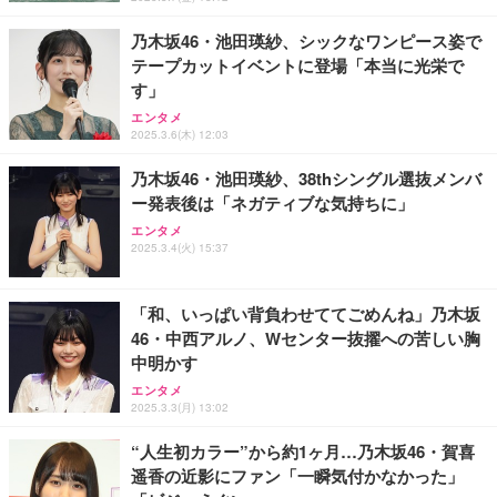
レスト 3Dヘッドレスト ハンガー付き 高反発クッシ
￥49,979
￥1,800
￥7,680
ョン PCチェア 通気性メッシュ ゲーミング/勉強/事
乃木坂46・池田瑛紗、シックなワンピース姿で
務用 おしゃれ パソコンチェア (ブラック)
テープカットイベントに登場「本当に光栄で
Sezlife オフィスチェア デスクチェア 疲れない テレ
【整備済み品】Dell E2724HS 27インチ 液晶モニタ
Smart Basic(スマートベーシック) 【Amazon.co.jp
す」
ワーク チェア 強化バックレスト 30度ロッキング機
ー フルHD（1920×1080）VA 非光沢 HDMI/DisplayP
限定】 Smart Basic アイリスオーヤマ ペットシーツ
能 人間工学 椅子 腰サポート 90度跳ね上げ式アーム
ort/VGA スピーカー内蔵 高さ調整 スイベル VESA対
超厚型 お徳用 ワイド 100枚入 (x 1) (ケース販売)
エンタメ
レスト 3Dヘッドレスト ハンガー付き 高反発クッシ
応 ComfortView ビジネス向け
2025.3.6(木) 12:03
￥7,680
￥15,800
￥3,670
ョン PCチェア 通気性メッシュ ゲーミング/勉強/事
務用 おしゃれ パソコンチェア (ホワイト)
乃木坂46・池田瑛紗、38thシングル選抜メンバ
ー発表後は「ネガティブな気持ちに」
ANDWINT オフィスチェア デスクチェア 肘なし メ
【MiniLED/24.5inch/280Hz/FHD】GRAPHT THE S
アイリスオーヤマ ペットシーツ 超厚型 お徳用 レギ
ッシュ 通気性 ランバーサポート付き 腰サポート ガ
HOOTER Gaming Monitor 24” Essential ゲーミン
エンタメ
ュラー 200枚入【Amazon.co.jp限定】
ス圧無段階昇降 360度回転 キャスター付き コンパク
グモニター QD 24.5インチ 1ms FHD 量子ドット 残
2025.3.4(火) 15:37
ト 幅52×奥行58.5×高さ84～96cm テレワーク 在宅
像低減 (3年保証 | 輝点保証 | 日本メーカー)
￥3,731
￥4,139
￥34,980
勤務 ブラック
「和、いっぱい背負わせててごめんね」乃木坂
46・中西アルノ、Wセンター抜擢への苦しい胸
中明かす
エンタメ
2025.3.3(月) 13:02
“人生初カラー”から約1ヶ月…乃木坂46・賀喜
遥香の近影にファン「一瞬気付かなかった」