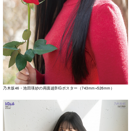
乃木坂46・池田瑛紗の両面超BIGポスター（743mm×526mm）