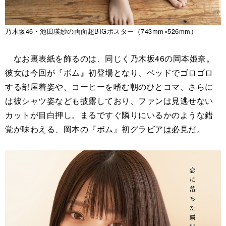
乃木坂46・池田瑛紗の両面超BIGポスター（743mm×526mm）
なお裏表紙を飾るのは、同じく乃木坂46の岡本姫奈。
彼女は今回が『ボム』初登場となり、ベッドでゴロゴロ
する部屋着姿や、コーヒーを嗜む朝のひとコマ、さらに
は彼シャツ姿なども披露しており、ファンは見逃せない
カットが目白押し。まるですぐ隣りにいるかのような錯
覚が味わえる、岡本の『ボム』初グラビアは必見だ。