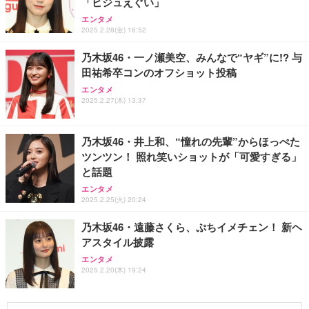
「ビジュえぐい」
エンタメ
2025.2.28(金) 16:52
乃木坂46・一ノ瀬美空、みんなで“ヤギ”に!? 与
田祐希卒コンのオフショット投稿
エンタメ
2025.2.27(木) 13:37
乃木坂46・井上和、“憧れの先輩”からほっぺた
ツンツン！ 照れ笑いショットが「可愛すぎる」
と話題
エンタメ
2025.2.25(火) 20:24
乃木坂46・遠藤さくら、ぷちイメチェン！ 新ヘ
アスタイル披露
エンタメ
2025.2.20(木) 19:24