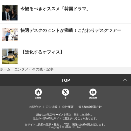
今観るべきオススメ「韓国ドラマ」
快適デスクのヒントが満載！こだわりデスクツアー
【進化するオフィス】
記事
ホーム
›
エンタメ
›
その他
›
TOP
Home
X
YouTube
お問合せ
広告掲載
会社概要
個人情報保護方針
紹介した商品/サービスを購入、契約した場合に、
売上の一部が弊社サイトに還元されることがあります。
当サイトに掲載の記事・見出し・写真・画像の無断転載を禁じます。
Copyright © 2026 IID, Inc.