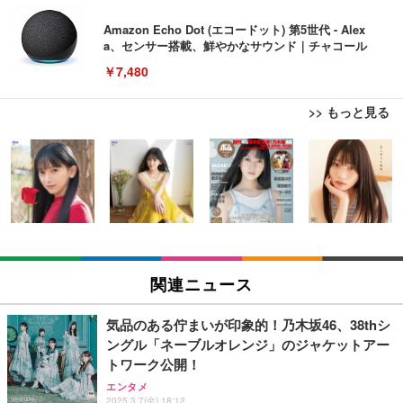
Amazon Echo Dot (エコードット) 第5世代 - Alex
a、センサー搭載、鮮やかなサウンド｜チャコール
￥7,480
>> もっと見る
[EdoErgo] オフィスチェア 椅子 テレワーク 疲れな
EIZO ビジネス向けプレミアムモニター | FlexScan
Amazonベーシック ペットシーツ 薄型 レギュラー 1
い 跳ね上げ式アームレスト コンパクト 約105度ロッ
EV3240X-WT | 31.5型4K UHD・USB Type-C・ホワ
回使い捨て 無香料 ホワイト 300枚
キング pc 事務椅子 360度回転 座面昇降 強化ナイロ
イト
ン樹脂ベース 通気性メッシュ 在宅ワーク H-WY01
￥3,373
￥5,699
￥105,595
(黒網+黒枠+黒足)
EIZO ビジネス向けプレミアムモニター | FlexScan
SIHOO B100 オフィスチェア／デスクチェア メッシ
Amazonベーシック ペットシーツ 厚型 ワイド 42枚
EV2740X-WT | 27.0型4K UHD・USB Type-C・ホワ
ュチェア 人間工学 疲れない ブラック
x2袋(84枚) ホワイト(吸収面:ライトブルー)
関連ニュース
イト
￥27,999
￥3,234
￥109,572
気品のある佇まいが印象的！乃木坂46、38thシ
ングル「ネーブルオレンジ」のジャケットアー
Sezlife オフィスチェア デスクチェア 疲れない テレ
トワーク公開！
【純正品】27"ゲーミングモニター DualSense 充電
ネオ・ルーライフ ネオ・オムツ L 中型犬用 26枚入
ワーク チェア 強化バックレスト 30度ロッキング機
フック付き（CFI-ZDM1J）
り 単品
エンタメ
能 人間工学 椅子 腰サポート 90度跳ね上げ式アーム
2025.3.7(金) 18:12