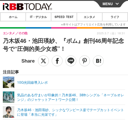
MENU
CLOSE
ホーム
IT・デジタル
SPEED TEST
エンタメ
ライフ
ホーム
IT・デジタル
エンタメ
その他
2025.3.7（金）18:31
乃木坂46・池田瑛紗、『ボム』創刊46周年記念
IT・デジタルTOP
スマートフォン
SPEED TEST
号で“圧倒的美少女感”！
ネタ
ガジェット・ツール
エンタメ
ショッピング
その他
エンタメTOP
映画・ドラマ
ライフ
注目記事
韓流・K-POP
韓国・芸能
ライフTOP
グルメ
リリース一覧
10G光回線導入レポ
音楽
スポーツ
ペット
ショッピング
プッシュ通知の停止方法
気品のある佇まいが印象的！乃木坂46、38thシングル「ネーブルオレ
ンジ」のジャケットアートワーク公開！
グラビア
ブログ
その他
乃木坂46・池田瑛紗、シックなワンピース姿でテープカットイベント
ショッピング
その他
に登場「本当に光栄です」