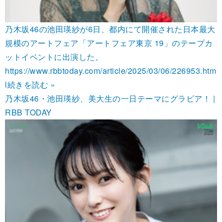
乃木坂46の池田瑛紗が6日、都内にて開催された日本最大
規模のアートフェア「アートフェア東京 19」のテープカ
ットイベントに出演した。
https://www.rbbtoday.com/article/2025/03/06/226953.htm
l
続きを読む »
乃木坂46・池田瑛紗、美大生の一日テーマにグラビア！ |
RBB TODAY