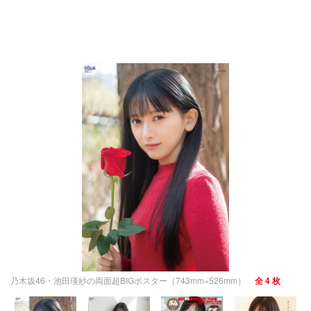
乃木坂46・池田瑛紗の両面超BIGポスター（743mm×526mm）
全 4 枚