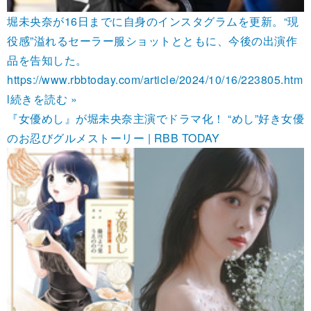
堀未央奈が16日までに自身のインスタグラムを更新。“現
役感”溢れるセーラー服ショットとともに、今後の出演作
品を告知した。
https://www.rbbtoday.com/article/2024/10/16/223805.htm
l
続きを読む »
『女優めし』が堀未央奈主演でドラマ化！ “めし”好き女優
のお忍びグルメストーリー | RBB TODAY