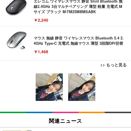
エレコム ワイヤレスマウス 静音 Slint Bluetooth 無
線2.4GHz 3台マルチペアリング 薄型 軽量 充電式 M
サイズ ブラック M-TM25MBMSABK
￥2,240
マウス 無線 静音 ワイヤレスマウス Bluetooth 5.4 2.
4GHz Type-C 充電式 無線マウス 薄型 3段階DPI切替
￥1,468
>> もっと見る
エレコム 充電器 Type-C USB-C 20W USB PD対応
【Amazon.co.jp限定】REGZA レグザ テレビ 32V3
エレコム 有線キーボード メンブレン ブラック TK-F
ケーブル一体型 1.5m PSE認証品 GaN採用 折りたた
5N(A) (32インチ / ハイビジョン/液晶/Airplay/ネット
FCM01BK
み式プラグ しろちゃん 【 iPhone16 15 等対応】 E
動画対応)
C-AC6920WF
￥980
￥1,090
￥39,800
モバイルバッテリー 大容量 30000mAh 【22.5W/20
REGZA レグザ テレビ 32V35S (32インチ / フルハイ
エレコム ワイヤレスキーボード メンブレン 薄型 フ
W急速充電 4本ケーブル内蔵】 209g超軽量 小型 バ
ビジョン/液晶/Airplay/ネット動画対応 / 2026年モデ
ルキーボード テンキー ブラック TK-FDM110TXBK
関連ニュース
ッテリー 5台同時充電 Type-C出力 スマホ 充電器 LC
ル)
D残量表示 LEDライト付き ストラップ付き 持ち運び
￥1,700
￥2,469
￥38,965