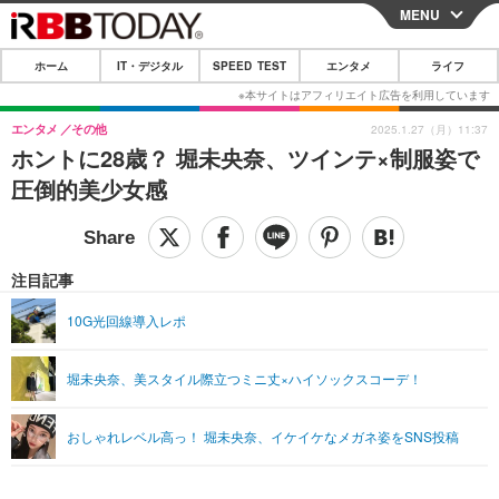
MENU
CLOSE
ホーム
IT・デジタル
SPEED TEST
エンタメ
ライフ
ホーム
IT・デジタル
エンタメ
その他
2025.1.27（月）11:37
ホントに28歳？ 堀未央奈、ツインテ×制服姿で
IT・デジタルTOP
スマートフォン
SPEED TEST
圧倒的美少女感
ネタ
ガジェット・ツール
エンタメ
ショッピング
その他
エンタメTOP
映画・ドラマ
ライフ
注目記事
韓流・K-POP
韓国・芸能
ライフTOP
グルメ
リリース一覧
10G光回線導入レポ
音楽
スポーツ
ペット
ショッピング
プッシュ通知の停止方法
堀未央奈、美スタイル際立つミニ丈×ハイソックスコーデ！
グラビア
ブログ
その他
ショッピング
その他
おしゃれレベル高っ！ 堀未央奈、イケイケなメガネ姿をSNS投稿