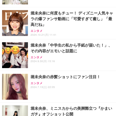
堀未央奈に何度もチュー！ ディズニー人気キャ
ラの爆ファンサ動画に「可愛すぎて癒し」「最
高だね」
エンタメ
2024.10.21(月) 11:41
堀未央奈「中学生の私から手紙が届いた！」、
その内容がエモいと話題に
エンタメ
2024.9.30(月) 15:16
堀未央奈の赤髪ショットにファン注目！
エンタメ
2024.7.13(土) 22:05
堀未央奈、ミニスカからの美脚際立つ『かまい
ガチ』オフショット公開