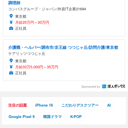
調理師
コンパスグループ・ジャパン/外資IT企業21694
東京都
月給25万円～30万円
正社員
介護職・ヘルパー/調布市/京王線 つつじヶ丘/訪問介護/東京都
ケアリッツつつじヶ丘
東京都
月給33万5,000円～35万円
正社員
Sponsored by
注目の話題
iPhone 16
こだわりデスクツアー
AI
Google Pixel 9
韓国ドラマ
K-POP