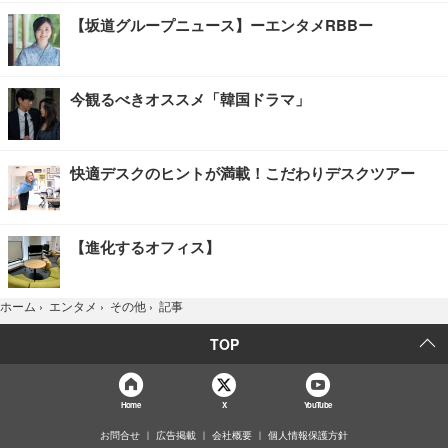
【坂道グループニュース】ーエンタメRBBー
今観るべきオススメ「韓国ドラマ」
快適デスクのヒントが満載！こだわりデスクツアー
【進化するオフィス】
記事
ホーム
›
エンタメ
›
その他
›
TOP
Home
X
YouTube
お問合せ
広告掲載
会社概要
個人情報保護方針