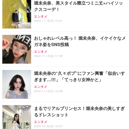
携帯充電器 停電対策 アウトドア/旅行/出張/防災/緊
堀未央奈、美スタイル際立つミニ丈×ハイソッ
急用 iOS/Android各種他対応 機内持込可 (高級白い)
クスコーデ！
エレコム 充電器 Type-C USB-C 20W USB PD対応 1
【国内正規品】Keychron B1 Pro ウルトラスリム ワ
【Amazon.co.jp限定】REGZA レグザ テレビ 40V3
エンタメ
ポート PSE認証品 GaN採用 折りたたみ式プラグ ホ
イヤレスキーボード、ZMKカスタマイズ、シザース
5N(A) (40インチ / フルハイビジョン/液晶/Airplay/ネ
2024.11.18(月) 13:41
ワイト 【 iPhone16 15 等対応】 EC-AC6820WH
イッチ、2.4 GHz/Bluetooth 5.2/有線接続、ロングバ
ット動画対応)
ッテリーライフ、Mac Windows Linux対応 (アイボ
￥790
￥5,544
￥56,000
リーホワイト（かな印字なし）, JISレイアウト)
おしゃれレベル高っ！ 堀未央奈、イケイケなメ
ガネ姿をSNS投稿
エレコム 充電器 40W 2ポート Type-C USB PD対応
エレコム ワイヤレスキーボード マウスセット メン
【Amazon.co.jp限定】REGZA レグザ テレビ 24V3
エンタメ
PPS対応 GaN II採用 折りたたみ式プラグ ホワイト
ブレン 薄型 フルキーボード ブラック TK-FDM110M
5N(A) (24インチ / ハイビジョン/液晶/Airplay/ネット
2024.11.15(金) 17:39
EC-AC10640WH
BK
動画対応)
￥1,790
￥2,240
￥34,000
堀未央奈の“久々ボブ”にファン興奮「似合いす
ぎます…!!!」「てっきり女神かと」
エレコム 65W 充電器 Type-C コンセント 急速 PD対
エレコム ワイヤレスキーボード 静音 テンキー付 薄
Philips(フィリップス) チューナーレステレビ 43イン
応 スイング式プラグ採用 PSE技術基準適合 ブラッ
型コンパクトサイズ Windows ChromeOS macOS
チ 量子ドット FHD QLED スマートテレビ Google T
エンタメ
ク EC-AC12465BK
対応 ブラック TK-QT30DMBK
V内蔵 HDR10/Dolby Audio対応 ネット動画視聴可能
2024.11.12(火) 12:28
地上波受信なし 音声検索可能 日本語対応
￥2,190
￥2,420
￥36,800
まるでリアルプリンセス！堀未央奈の美しすぎ
るドレスショット
エンタメ
2024.10.30(水) 16:07