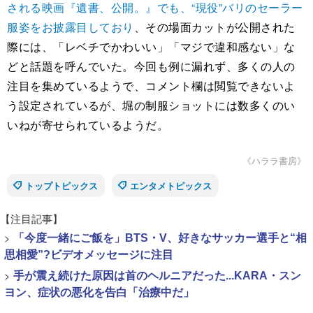
される映画『遺書、公開。』でも、“現役”バリのセーラー
服姿をお披露目しており
、その場面カットが公開された
際には、「レベチでかわいい」「マジで違和感ない」な
どと話題を呼んでいた。今回も例に漏れず、多くの人の
注目を集めているようで、コメント欄は閲覧できないよ
う設定されているが、堀の制服ショットには数多くのい
いねが寄せられているようだ。
《ハララ書房》
トップトピックス
エンタメトピックス
【注目記事】
>
「今度一緒にご飯を」BTS・V、好きなサッカー選手と“相
思相愛”?ビデオメッセージに注目
>
手が震え続けた原因は首のヘルニアだった...KARA・スン
ヨン、症状の悪化を告白「治療中だ」