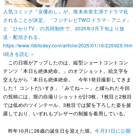
人気コミック『女優めし』が、堀未央奈主演でドラマ化
されることが決定。「フジテレビTWO ドラマ・アニメ」
と「ひかりTV」の共同制作で、2025年3月下旬より放
送・配信される。
https://www.rbbtoday.com/article/2025/01/16/225925.htm
l
続きを読む »
この日堀がアップしたのは、縦型ショートコントコン
テンツ「本日も絶体絶命。」のオフショット。絵文字を
交えながら「本日も絶体絶命。 今年1発目撮影してきま
した！ コントだいすき」「みてね～～」と綴られた今回
の投稿には、堀の自撮りショットが計3枚。1枚目と2枚目
では低めのツインテール、3枚目では髪を下ろした姿を披
露しており、いずれもブレザーの制服を着用している。
昨年10月に28歳の誕生日を迎えた堀。
今月31日に公開