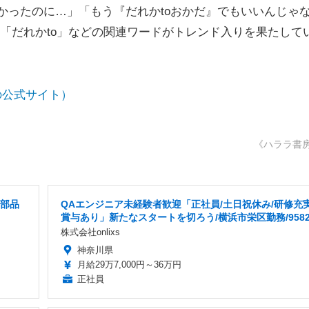
たかったのに…」「もう『だれかtoおかだ』でもいいんじゃ
「だれかto」などの関連ワードがトレンド入りを果たして
の公式サイト）
《ハララ書
械部品
QAエンジニア未経験者歓迎「正社員/土日祝休み/研修充実
賞与あり」新たなスタートを切ろう/横浜市栄区勤務/958
株式会社onlixs
神奈川県
月給29万7,000円～36万円
正社員