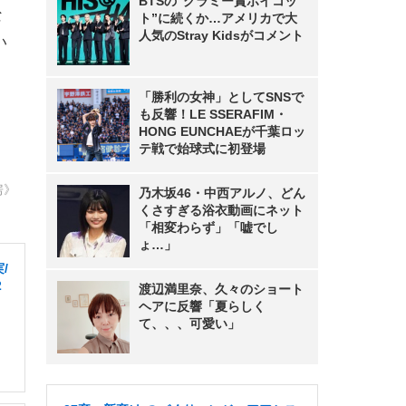
BTSの“グラミー賞ボイコッ
な
ト”に続くか…アメリカで大
人気のStray Kidsがコメント
い
「勝利の女神」としてSNSで
も反響！LE SSERAFIM・
HONG EUNCHAEが千葉ロッ
テ戦で始球式に初登場
房》
乃木坂46・中西アルノ、どん
くさすぎる浴衣動画にネット
「相変わらず」「嘘でし
ょ…」
/
2
渡辺満里奈、久々のショート
ヘアに反響「夏らしく
て、、、可愛い」