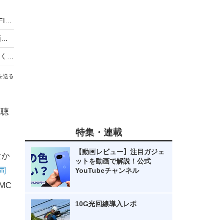
「勝利の女神」としてSNSでも反響！LE SSERAFIM・HONG EUNCHAEが千葉ロッテ戦で始球式に初登場
乃木坂46・中西アルノ、どんくさすぎる浴衣動画にネット「相変わらず」「嘘でしょ…」
渡辺満里奈、久々のショートヘアに反響「夏らしくて、、、可愛い」
を送る
視聴
特集・連載
【動画レビュー】注目ガジェ
なか
ットを動画で解説！公式
同
YouTubeチャンネル
MC
10G光回線導入レポ