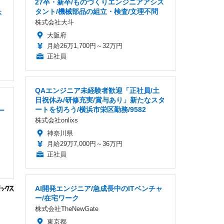
27卒・新卒/ものづくりエンジニアアシス
タント/機械部品の組立・検査/文理不問
休
株式会社大斗
大阪府
月給26万1,700円～32万円
正社員
QAエンジニア未経験者歓迎「正社員/土
日祝休み/研修充実/賞与あり」新たなスタ
ートを切ろう/横浜市栄区勤務/9582
ー
株式会社onlixs
神奈川県
月給29万7,000円～36万円
正社員
AI開発エンジニア/急成長中のITベンチャ
ー/在宅ワーク
株式会社TheNewGate
東京都