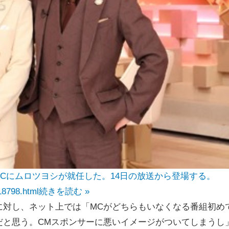
Cにムロツヨシが就任した。14日の放送から登場する。
18798.html
続きを読む »
対し、ネット上では「MCがどちらもいなくなる番組初め
だと思う。CMスポンサーに悪いイメージがついてしまうし