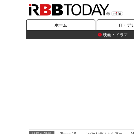
ホーム
IT・デ
映画・ドラマ
注目の話題
iPhone 16
こだわりデスクツアー
A