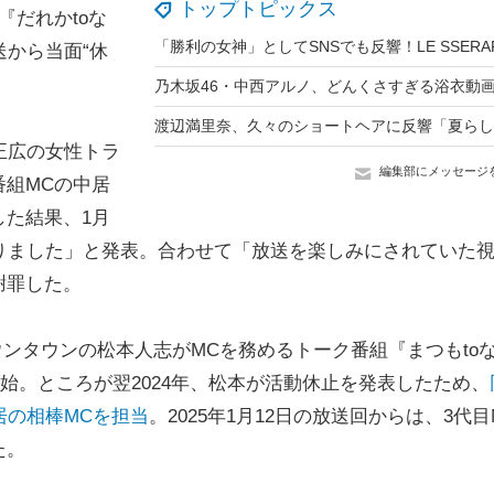
トップトピックス
だれかtoな
送から当面“休
正広の女性トラ
編集部にメッセージ
組MCの中居
た結果、1月
りました」と発表。合わせて「放送を楽しみにされていた
謝罪した。
ンタウンの松本人志がMCを務めるトーク番組『まつもto
開始。ところが翌2024年、松本が活動休止を発表したため、
居の相棒MCを担当
。2025年1月12日の放送回からは、3代目
た。