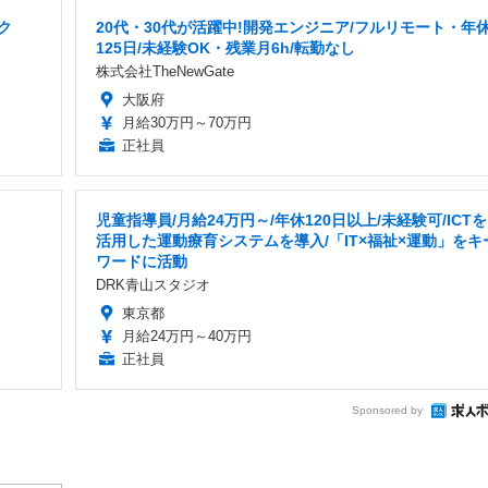
ク
20代・30代が活躍中!開発エンジニア/フルリモート・年
125日/未経験OK・残業月6h/転勤なし
株式会社TheNewGate
大阪府
月給30万円～70万円
正社員
児童指導員/月給24万円～/年休120日以上/未経験可/ICTを
活用した運動療育システムを導入/「IT×福祉×運動」をキ
ワードに活動
DRK青山スタジオ
東京都
月給24万円～40万円
正社員
Sponsored by