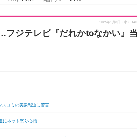
2025年1月8日（水） 14
…フジテレビ『だれかtoなかい』
マスコミの美談報道に苦言
道にネット怒り心頭