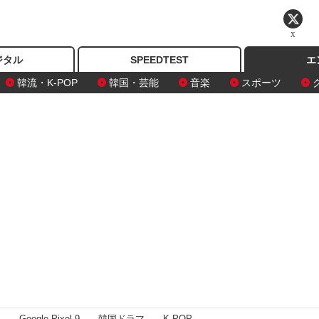
X
ジタル
SPEEDTEST
エ
韓流・K-POP
韓国・芸能
音楽
スポーツ
I
Google Pixel 9
韓国ドラマ
K-POP