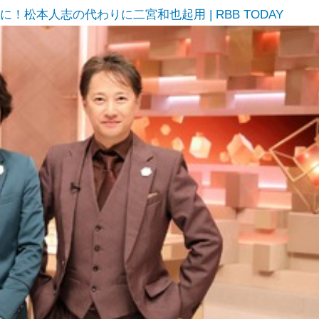
！松本人志の代わりに二宮和也起用 | RBB TODAY