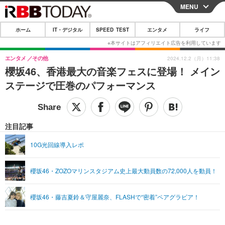
MENU
CLOSE
ホーム
IT・デジタル
SPEED TEST
エンタメ
ライフ
ホーム
IT・デジタル
エンタメ
その他
2024.12.2（月）11:38
櫻坂46、香港最大の音楽フェスに登場！ メイン
IT・デジタルTOP
スマートフォン
SPEED TEST
ステージで圧巻のパフォーマンス
ネタ
ガジェット・ツール
エンタメ
ショッピング
その他
エンタメTOP
映画・ドラマ
ライフ
注目記事
韓流・K-POP
韓国・芸能
ライフTOP
グルメ
リリース一覧
10G光回線導入レポ
音楽
スポーツ
ペット
ショッピング
プッシュ通知の停止方法
櫻坂46・ZOZOマリンスタジアム史上最大動員数の72,000人を動員！
グラビア
ブログ
その他
ショッピング
その他
櫻坂46・藤吉夏鈴＆守屋麗奈、FLASHで“密着”ペアグラビア！