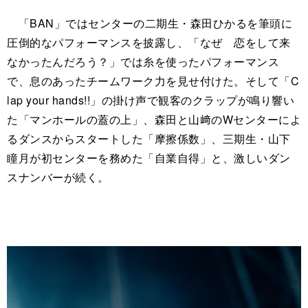
「BAN」ではセンターの二期生・森田ひかるを筆頭に
圧倒的なパフォーマンスを披露し、「なぜ 恋をして来
なかったんだろう？」では糸を使ったパフォーマンス
で、息のあったチームワーク力を見せ付けた。そして「C
lap your hands!!」の掛け声で観客のクラップが鳴り響い
た「マンホールの蓋の上」、森田と山﨑のWセンターによ
るダンスからスタートした「摩擦係数」、三期生・山下
瞳月が初センターを務めた「自業自得」と、激しいダン
スナンバーが続く。