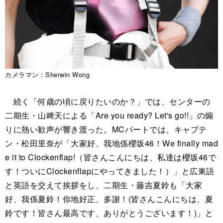
カメラマン：Sherwin Wong
続く「何歳の頃に戻りたいのか？」では、センターの
二期生・山﨑天による「Are you ready? Let's go!!」の煽
りに熱い歓声が響き渡った。MCパートでは、キャプテ
ン・松田里奈が「大家好、我地係櫻坂46！We finally mad
e it to Clockenflap!（皆さんこんにちは、私達は櫻坂46で
す！ついにClockenflapにやってきました！）」と広東語
と英語を交えて挨拶をし、二期生・藤吉夏鈴も「大家
好、我係夏鈴！你地好正、多謝！(皆さんこんにちは、夏
鈴です！皆さん最高です、ありがとうございます！)」と