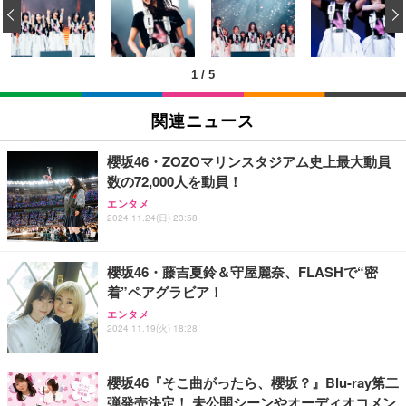
‹
2.0対応 超薄型
￥3,999
1
/
5
外付けHDD 2TB ポータブルハードディスク USB3.0/
2.0対応 超薄型
関連ニュース
￥3,999
櫻坂46・ZOZOマリンスタジアム史上最大動員
数の72,000人を動員！
2TB/4TB 外付けハードディスク 外付け HDD テレビ
エンタメ
録画対応 超高速データ転送 2.5 インチ USB3.0 対応
2024.11.24(日) 23:58
Mac/PC/PS4/XBox 利用可能 スリム設計 携帯に便利
￥5,999
櫻坂46・藤吉夏鈴＆守屋麗奈、FLASHで“密
着”ペアグラビア！
【Amazon.co.jp限定】【2年保証】外付けHDD 3.5
エンタメ
インチ 外付けハードディスク 静音 PC/Win/Mac/テ
2024.11.19(火) 18:28
レビ録画/デスクトップ/ラップトップ適用 (1)容量:50
0GB)
￥5,999
櫻坂46『そこ曲がったら、櫻坂？』Blu-ray第二
弾発売決定！ 未公開シーンやオーディオコメン