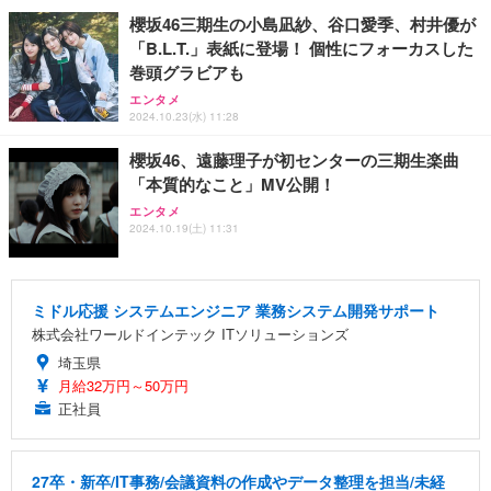
櫻坂46三期生の小島凪紗、谷口愛季、村井優が
「B.L.T.」表紙に登場！ 個性にフォーカスした
巻頭グラビアも
エンタメ
2024.10.23(水) 11:28
櫻坂46、遠藤理子が初センターの三期生楽曲
「本質的なこと」MV公開！
エンタメ
2024.10.19(土) 11:31
ミドル応援 システムエンジニア 業務システム開発サポート
株式会社ワールドインテック ITソリューションズ
埼玉県
月給32万円～50万円
正社員
27卒・新卒/IT事務/会議資料の作成やデータ整理を担当/未経