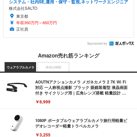
システム・社内SE,運用・保守・監視,ネットワークエンジニア
株式会社SALTO
東京都
年収350万円～650万円
正社員
Sponsored by
Amazon売れ筋ランキング
ウェアラブルカメラ
外付けHDD
AOUTNアクションカメラ メガネカメラ 2 7K Wi Fi
対応 一人称視点撮影 ブラック 眼鏡装着型 液晶画面
付き サイクリング用 | 広角レンズ搭載 軽量設計 簡
単装着 長時間記録対応 液晶画面搭載 広角撮影対応
￥8,999
軽量ボディ設計 録音機能対応 着脱しやすい構造 旅
行記録にも使いやすい (S111 ブラック + イヤーフッ
ク)
1080P ポータブルウェアラブルカメラ旅行用軽量ビ
デオレコーダー軽量トラベルカメラ
￥3,255