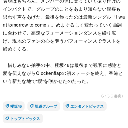
表現はもちろん、メンバーの体に登っていく振り付けの
インパクトで、グループのことをあまり知らない観客も
思わず声をあげた。最後を飾ったのは最新シングル「I wa
nt tomorrow to come」。めまぐるしく変わっていく曲調
に合わせて、高速なフォーメーションダンスを繰り広
げ、現地のファンの心を奪うパフォーマンスでラストを
締めくくる。
惜しみない拍手の中、櫻坂46は最後まで観客に感謝と
愛を伝えながらClockenflapの初ステージを終え、香港と
いう新たな地で“櫻”を咲かせたのだった。
《ハララ書房》
櫻坂46
坂道グループ
エンタメトピックス
トップトピックス