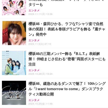
【Amazon.co.jp限定】【2年保証】外付けHDD 3.5
タリーも
インチ 外付けハードディスク 静音 PC/Win/Mac/テ
レビ録画/デスクトップ/ラップトップ適用 (3)容量:2T
エンタメ
B)
2024.11.11(月) 13:26
￥12,999
櫻坂46・森田ひかる、ラフなTシャツ姿で自然
体の笑顔！ 表紙＆巻頭グラビアを飾る『週チャ
ン』発売中
エンタメ
2024.11.5(火) 21:10
櫻坂46の三期メンバー飾る『B.L.T.』表紙解
禁！ 仲睦まじさ伝わる“密着”両面ポスターにも
注目
エンタメ
2024.10.28(月) 19:24
櫻坂46、緩急のあるダンスで魅了！ 10thシング
ル「I want tomorrow to come」ダンスプラク
ティス動画公開
エンタメ
2024.10.25(金) 11:46