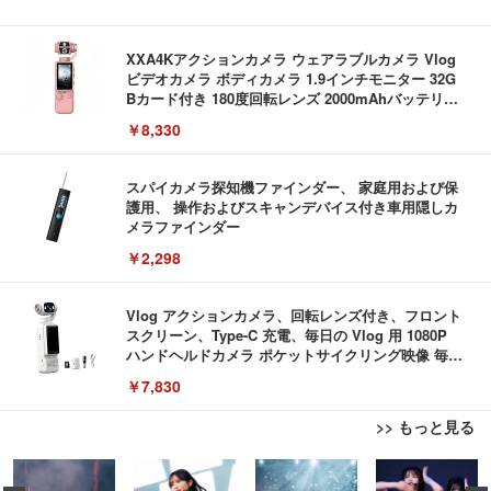
XXA4Kアクションカメラ ウェアラブルカメラ Vlog
ビデオカメラ ボディカメラ 1.9インチモニター 32G
Bカード付き 180度回転レンズ 2000mAhバッテリー
循環録画 夜間録画 連写 タイマー撮影 軽量 Vlog 旅
￥8,330
行 アウトドア 会議商談 授業 スポーツカメラ 三角ス
タンド付き 日本語取扱説明書 (ピンク)
スパイカメラ探知機ファインダー、 家庭用および保
護用、 操作およびスキャンデバイス付き車用隠しカ
メラファインダー
￥2,298
Vlog アクションカメラ、回転レンズ付き、フロント
スクリーン、Type-C 充電、毎日の Vlog 用 1080P
ハンドヘルドカメラ ポケットサイクリング映像 毎日
の Vlog
￥7,830
>> もっと見る
外付けHDD 3TB ポータブルハードディスク USB3.0/