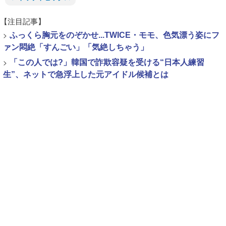
【注目記事】
>
ふっくら胸元をのぞかせ...TWICE・モモ、色気漂う姿にフ
ァン悶絶「すんごい」「気絶しちゃう」
>
「この人では?」韓国で詐欺容疑を受ける“日本人練習
生”、ネットで急浮上した元アイドル候補とは