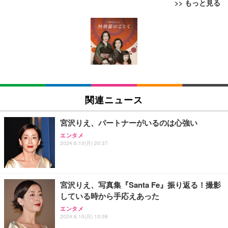
>> もっと見る
[EdoErgo] オフィスチェア 椅子 テレワーク 疲れな
EIZO ビジネス向けプレミアムモニター | FlexScan
Amazonベーシック ペットシーツ 薄型 レギュラー 1
い 跳ね上げ式アームレスト コンパクト 約105度ロッ
EV3240X-WT | 31.5型4K UHD・USB Type-C・ホワ
回使い捨て 無香料 ホワイト 300枚
キング pc 事務椅子 360度回転 座面昇降 強化ナイロ
イト
ン樹脂ベース 通気性メッシュ 在宅ワーク H-WY01
￥3,373
￥5,699
￥105,595
(黒網+黒枠+黒足)
EIZO ビジネス向けプレミアムモニター | FlexScan
SIHOO B100 オフィスチェア／デスクチェア メッシ
Amazonベーシック ペットシーツ 厚型 ワイド 42枚
EV2740X-WT | 27.0型4K UHD・USB Type-C・ホワ
ュチェア 人間工学 疲れない ブラック
x2袋(84枚) ホワイト(吸収面:ライトブルー)
関連ニュース
イト
￥27,999
￥3,234
￥109,572
宮沢りえ、パートナーがいるのは心強い
エンタメ
Sezlife オフィスチェア デスクチェア 疲れない テレ
2024.6.10(月) 20:37
【純正品】27"ゲーミングモニター DualSense 充電
ネオ・ルーライフ ネオ・オムツ L 中型犬用 26枚入
ワーク チェア 強化バックレスト 30度ロッキング機
フック付き（CFI-ZDM1J）
り 単品
能 人間工学 椅子 腰サポート 90度跳ね上げ式アーム
レスト 3Dヘッドレスト ハンガー付き 高反発クッシ
￥49,979
￥1,800
￥7,680
ョン PCチェア 通気性メッシュ ゲーミング/勉強/事
宮沢りえ、写真集『Santa Fe』振り返る！撮影
務用 おしゃれ パソコンチェア (ブラック)
している時から手応えあった
Sezlife オフィスチェア デスクチェア 疲れない テレ
【整備済み品】Dell E2724HS 27インチ 液晶モニタ
Smart Basic(スマートベーシック) 【Amazon.co.jp
エンタメ
ワーク チェア 強化バックレスト 30度ロッキング機
ー フルHD（1920×1080）VA 非光沢 HDMI/DisplayP
限定】 Smart Basic アイリスオーヤマ ペットシーツ
2024.6.10(月) 10:09
能 人間工学 椅子 腰サポート 90度跳ね上げ式アーム
ort/VGA スピーカー内蔵 高さ調整 スイベル VESA対
超厚型 お徳用 ワイド 100枚入 (x 1) (ケース販売)