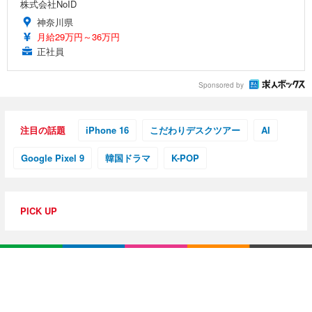
株式会社NoID
神奈川県
月給29万円～36万円
正社員
Sponsored by
注目の話題
iPhone 16
こだわりデスクツアー
AI
Google Pixel 9
韓国ドラマ
K-POP
PICK UP
特集・連載
【動画レビュー】注目ガジェットを動画で解説！公式Y