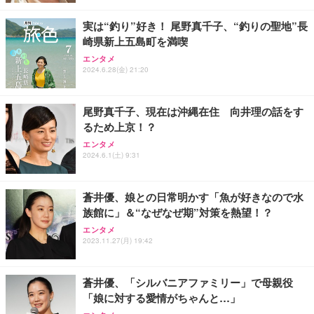
レスト 3Dヘッドレスト ハンガー付き 高反発クッシ
応 ComfortView ビジネス向け
￥7,680
￥15,800
￥3,670
ョン PCチェア 通気性メッシュ ゲーミング/勉強/事
実は“釣り”好き！ 尾野真千子、“釣りの聖地”長
務用 おしゃれ パソコンチェア (ホワイト)
崎県新上五島町を満喫
ANDWINT オフィスチェア デスクチェア 肘なし メ
【MiniLED/24.5inch/280Hz/FHD】GRAPHT THE S
アイリスオーヤマ ペットシーツ 超厚型 お徳用 レギ
ッシュ 通気性 ランバーサポート付き 腰サポート ガ
HOOTER Gaming Monitor 24” Essential ゲーミン
エンタメ
ュラー 200枚入【Amazon.co.jp限定】
ス圧無段階昇降 360度回転 キャスター付き コンパク
グモニター QD 24.5インチ 1ms FHD 量子ドット 残
2024.6.28(金) 21:20
ト 幅52×奥行58.5×高さ84～96cm テレワーク 在宅
像低減 (3年保証 | 輝点保証 | 日本メーカー)
￥3,731
￥4,139
￥34,980
勤務 ブラック
尾野真千子、現在は沖縄在住 向井理の話をす
るため上京！？
エンタメ
2024.6.1(土) 9:31
蒼井優、娘との日常明かす「魚が好きなので水
族館に」＆“なぜなぜ期”対策を熱望！？
エンタメ
2023.11.27(月) 19:42
蒼井優、「シルバニアファミリー」で母親役
「娘に対する愛情がちゃんと…」