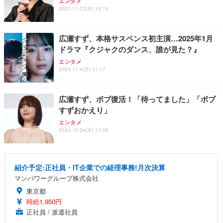
エンタメ
2023.11.23(木) 14:14
広瀬すず、本格サスペンス初主演…2025年1月
ドラマ『クジャクのダンス、誰が見た？』
エンタメ
2024.11.4(月) 11:17
広瀬すず、ボブ復活！「待ってました」「ボブ
すずおかえり」
エンタメ
2024.10.24(木) 17:55
紹介予定:正社員・IT企業での経理事務!月次決算
マンパワーグループ株式会社
東京都
時給1,950円
正社員 / 派遣社員