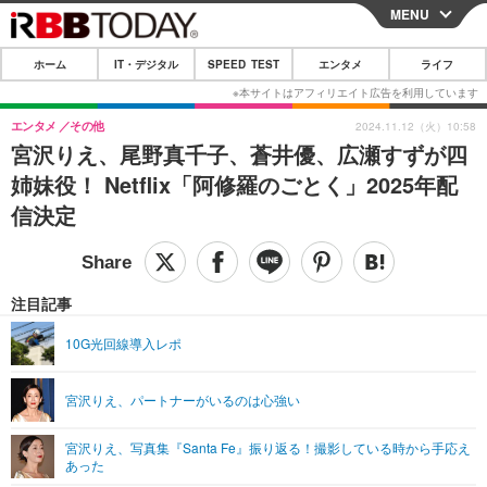
MENU
CLOSE
ホーム
IT・デジタル
SPEED TEST
エンタメ
ライフ
ホーム
IT・デジタル
エンタメ
その他
2024.11.12（火）10:58
宮沢りえ、尾野真千子、蒼井優、広瀬すずが四
IT・デジタルTOP
スマートフォン
SPEED TEST
姉妹役！ Netflix「阿修羅のごとく」2025年配
ネタ
ガジェット・ツール
信決定
エンタメ
ショッピング
その他
エンタメTOP
映画・ドラマ
ライフ
韓流・K-POP
韓国・芸能
注目記事
ライフTOP
グルメ
リリース一覧
音楽
スポーツ
10G光回線導入レポ
ペット
ショッピング
プッシュ通知の停止方法
グラビア
ブログ
その他
宮沢りえ、パートナーがいるのは心強い
ショッピング
その他
宮沢りえ、写真集『Santa Fe』振り返る！撮影している時から手応え
あった