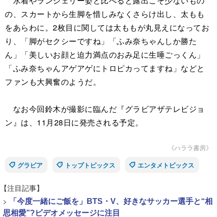
水着やランジェリー姿と比べると露出こそ少ないもの
の、スカートから生脚を惜しみなくさらけ出し、太もも
をあらわに。2枚目に関しては太ももが丸見えになってお
り、「脚がセクシーですね」「ふみ奈ちゃんしか勝た
ん」「美しいお顔と迫力満点のおみ足に生唾ごっくん」
「ふみ奈ちゃんアゲアゲにトロピカってますね」などと
ファンも大興奮のようだ。
なお今回鈴木が撮影に臨んだ『グラビアザテレビジョ
ン』は、11月28日に発売される予定。
《ハララ書房》
グラビア
トップトピックス
エンタメトピックス
【注目記事】
>
「今度一緒にご飯を」BTS・V、好きなサッカー選手と“相
思相愛”?ビデオメッセージに注目