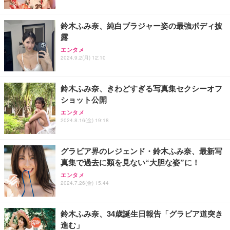
レスト 3Dヘッドレスト ハンガー付き 高反発クッシ
応 ComfortView ビジネス向け
￥7,680
￥15,800
￥3,670
ョン PCチェア 通気性メッシュ ゲーミング/勉強/事
鈴木ふみ奈、純白ブラジャー姿の最強ボディ披
務用 おしゃれ パソコンチェア (ホワイト)
露
ANDWINT オフィスチェア デスクチェア 肘なし メ
【MiniLED/24.5inch/280Hz/FHD】GRAPHT THE S
アイリスオーヤマ ペットシーツ 超厚型 お徳用 レギ
ッシュ 通気性 ランバーサポート付き 腰サポート ガ
HOOTER Gaming Monitor 24” Essential ゲーミン
エンタメ
ュラー 200枚入【Amazon.co.jp限定】
ス圧無段階昇降 360度回転 キャスター付き コンパク
グモニター QD 24.5インチ 1ms FHD 量子ドット 残
2024.9.2(月) 12:10
ト 幅52×奥行58.5×高さ84～96cm テレワーク 在宅
像低減 (3年保証 | 輝点保証 | 日本メーカー)
￥3,731
￥4,139
￥34,980
勤務 ブラック
鈴木ふみ奈、きわどすぎる写真集セクシーオフ
ショット公開
エンタメ
2024.8.16(金) 19:18
グラビア界のレジェンド・鈴木ふみ奈、最新写
真集で過去に類を見ない“大胆な姿”に！
エンタメ
2024.7.26(金) 15:44
鈴木ふみ奈、34歳誕生日報告「グラビア道突き
進む」