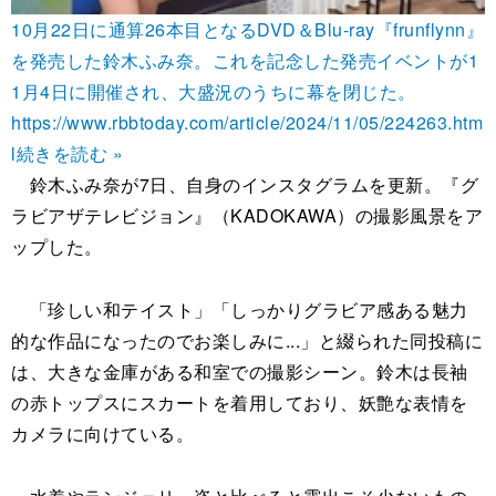
10月22日に通算26本目となるDVD＆Blu-ray『frunflynn』
を発売した鈴木ふみ奈。これを記念した発売イベントが1
1月4日に開催され、大盛況のうちに幕を閉じた。
https://www.rbbtoday.com/article/2024/11/05/224263.htm
l
続きを読む »
鈴木ふみ奈が7日、自身のインスタグラムを更新。『グ
ラビアザテレビジョン』（KADOKAWA）の撮影風景をア
ップした。
「珍しい和テイスト」「しっかりグラビア感ある魅力
的な作品になったのでお楽しみに...」と綴られた同投稿に
は、大きな金庫がある和室での撮影シーン。鈴木は長袖
の赤トップスにスカートを着用しており、妖艶な表情を
カメラに向けている。