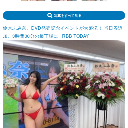
写真をすべて見る
鈴木ふみ奈、DVD発売記念イベントが大盛況！ 当日券追
加、3時間30分の長丁場に | RBB TODAY