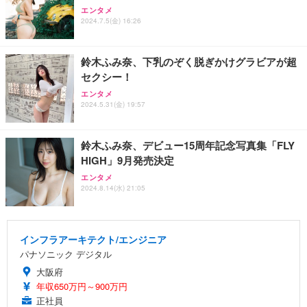
エンタメ
2024.7.5(金) 16:26
鈴木ふみ奈、下乳のぞく脱ぎかけグラビアが超
セクシー！
エンタメ
2024.5.31(金) 19:57
鈴木ふみ奈、デビュー15周年記念写真集「FLY
HIGH」9月発売決定
エンタメ
2024.8.14(水) 21:05
インフラアーキテクト/エンジニア
パナソニック デジタル
大阪府
年収650万円～900万円
正社員