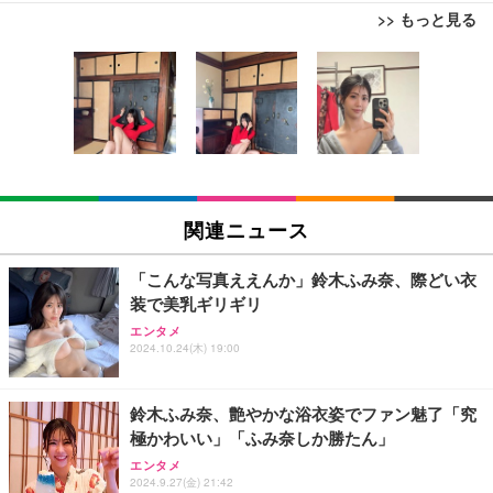
>> もっと見る
[EdoErgo] オフィスチェア 椅子 テレワーク 疲れな
EIZO ビジネス向けプレミアムモニター | FlexScan
Amazonベーシック ペットシーツ 薄型 レギュラー 1
い 跳ね上げ式アームレスト コンパクト 約105度ロッ
EV3240X-WT | 31.5型4K UHD・USB Type-C・ホワ
回使い捨て 無香料 ホワイト 300枚
キング pc 事務椅子 360度回転 座面昇降 強化ナイロ
イト
ン樹脂ベース 通気性メッシュ 在宅ワーク H-WY01
￥3,373
￥5,699
￥105,595
(黒網+黒枠+黒足)
EIZO ビジネス向けプレミアムモニター | FlexScan
SIHOO B100 オフィスチェア／デスクチェア メッシ
Amazonベーシック ペットシーツ 厚型 ワイド 42枚
EV2740X-WT | 27.0型4K UHD・USB Type-C・ホワ
ュチェア 人間工学 疲れない ブラック
x2袋(84枚) ホワイト(吸収面:ライトブルー)
関連ニュース
イト
￥27,999
￥3,234
￥109,572
「こんな写真ええんか」鈴木ふみ奈、際どい衣
装で美乳ギリギリ
Sezlife オフィスチェア デスクチェア 疲れない テレ
【純正品】27"ゲーミングモニター DualSense 充電
ネオ・ルーライフ ネオ・オムツ L 中型犬用 26枚入
エンタメ
ワーク チェア 強化バックレスト 30度ロッキング機
フック付き（CFI-ZDM1J）
り 単品
2024.10.24(木) 19:00
能 人間工学 椅子 腰サポート 90度跳ね上げ式アーム
レスト 3Dヘッドレスト ハンガー付き 高反発クッシ
￥49,979
￥1,800
￥7,680
ョン PCチェア 通気性メッシュ ゲーミング/勉強/事
鈴木ふみ奈、艶やかな浴衣姿でファン魅了「究
務用 おしゃれ パソコンチェア (ブラック)
極かわいい」「ふみ奈しか勝たん」
Sezlife オフィスチェア デスクチェア 疲れない テレ
【整備済み品】Dell E2724HS 27インチ 液晶モニタ
Smart Basic(スマートベーシック) 【Amazon.co.jp
エンタメ
ワーク チェア 強化バックレスト 30度ロッキング機
ー フルHD（1920×1080）VA 非光沢 HDMI/DisplayP
限定】 Smart Basic アイリスオーヤマ ペットシーツ
2024.9.27(金) 21:42
能 人間工学 椅子 腰サポート 90度跳ね上げ式アーム
ort/VGA スピーカー内蔵 高さ調整 スイベル VESA対
超厚型 お徳用 ワイド 100枚入 (x 1) (ケース販売)