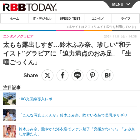
MENU
CLOSE
ホーム
IT・デジタル
SPEED TEST
エンタメ
ライフ
ホーム
IT・デジタル
エンタメ
グラビア
2024.11.8（金）14:38
太もも露出しすぎ…鈴木ふみ奈、珍しい“和テ
IT・デジタルTOP
スマートフォン
SPEED TEST
イスト”グラビアに「迫力満点のおみ足」「生
ネタ
ガジェット・ツール
唾ごっくん」
エンタメ
ショッピング
その他
エンタメTOP
映画・ドラマ
ライフ
韓流・K-POP
韓国・芸能
注目記事
ライフTOP
グルメ
リリース一覧
音楽
スポーツ
10G光回線導入レポ
ペット
ショッピング
プッシュ通知の停止方法
グラビア
ブログ
その他
「こんな写真ええんか」鈴木ふみ奈、際どい衣装で美乳ギリギリ
ショッピング
その他
鈴木ふみ奈、艶やかな浴衣姿でファン魅了「究極かわいい」「ふみ奈
しか勝たん」