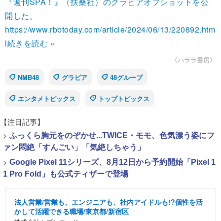
『週刊SPA！』（扶桑社）のグラビアオフショットを公
開した。
https://www.rbbtoday.com/article/2024/06/13/220892.htm
l
続きを読む »
《ハララ書房》
NMB48
グラビア
48グループ
エンタメトピックス
トップトピックス
【注目記事】
>
ふっくら胸元をのぞかせ...TWICE・モモ、色気漂う姿にフ
ァン悶絶「すんごい」「気絶しちゃう」
>
Google Pixel 11シリーズ、8月12日から予約開始「Pixel 1
1 Pro Fold」も公式ティザーで登場
法人営業/営業も、エンジニアも、社内アイドルも!?個性を活
かして活躍できる職場/東京都/新宿区