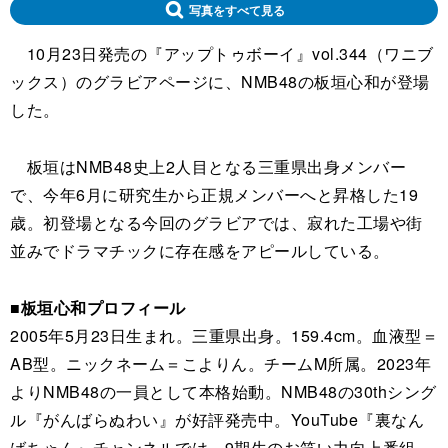
写真をすべて見る
10月23日発売の『アップトゥボーイ』vol.344（ワニブ
ックス）のグラビアページに、NMB48の板垣心和が登場
した。
板垣はNMB48史上2人目となる三重県出身メンバー
で、今年6月に研究生から正規メンバーへと昇格した19
歳。初登場となる今回のグラビアでは、寂れた工場や街
並みでドラマチックに存在感をアピールしている。
■板垣心和プロフィール
2005年5月23日生まれ。三重県出身。159.4cm。血液型＝
AB型。ニックネーム＝こよりん。チームM所属。2023年
よりNMB48の一員として本格始動。NMB48の30thシング
ル『がんばらぬわい』が好評発売中。YouTube『裏なん
ばちゃん』チャンネルでは、9期生のお笑い力向上番組