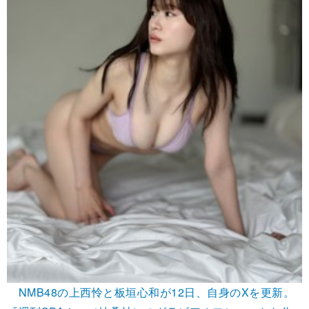
NMB48の上西怜と板垣心和が12日、自身のXを更新。