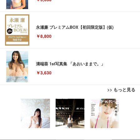
永瀬廉 プレミアムBOX【初回限定版】(仮)
￥8,800
溝端葵 1st写真集 「あおいままで。」
￥3,630
>> もっと見る
Juice=Juice Concert 2026 UP TO 11 MORE! MOR
E! (特典なし) [Blu-ray]
￥8,698
【Amazon.co.jp限定】「Juice=Juice Concert 202