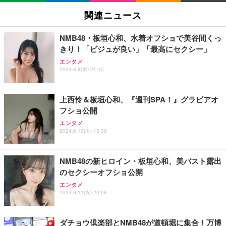
6 UP TO 11 MORE！ MORE！」 - Juice＝Juice(L
関連ニュース
判ブロマイド5枚セット) [Blu-ray]
￥11,000
NMB48・板垣心和、水着オフショで美谷間くっ
きり！「ビジュが良い」「最高にセクシー」
日下部ほたる どんどんやる気になる！日下部式学習
エンタメ
法[DVD]
2024.8.8(木) 21:15
￥4,620
上西怜＆板垣心和、『週刊SPA！』グラビアオ
フショ公開
King & Prince DOME TOUR 2026 ～STARRING～
エンタメ
(初回限定盤)(2枚組) [Blu-ray]
2024.6.13(木) 13:39
￥6,807
NMB48の新ヒロイン・板垣心和、美バスト露出
のセクシーオフショ公開
Aぇ! group LIVE TOUR 2025 D.N.A (初回盤)(2枚組)
エンタメ
[Blu-ray]
2024.6.11(火) 20:56
￥5,981
ダチョウ倶楽部とNMB48が道頓堀に集合！万博