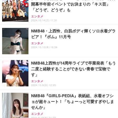
開幕半年前イベントでお決まりの「キス芸」
「どうぞ、どうぞ」も
エンタメ
2024.10.14(月) 11:31
NMB48・上西怜、白肌ボディ輝くソロ水着グラ
ビア！『ボム』11月号
エンタメ
2024.10.10(木) 16:34
NMB48上西怜が14周年ライブで卒業発表「もう
二度と経験することができない青春で宝物で
す」
エンタメ
2024.10.9(水) 12:35
NMB48『GIRLS-PEDIA』表紙組、水着オフシ
ョが超キュート！「ちょーっと可愛すぎやしま
せんか」
エンタメ
2024.9.19(木) 21:23