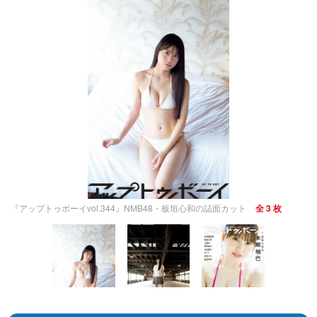
『アップトゥボーイvol.344』NMB48・板垣心和の誌面カット
全 3 枚