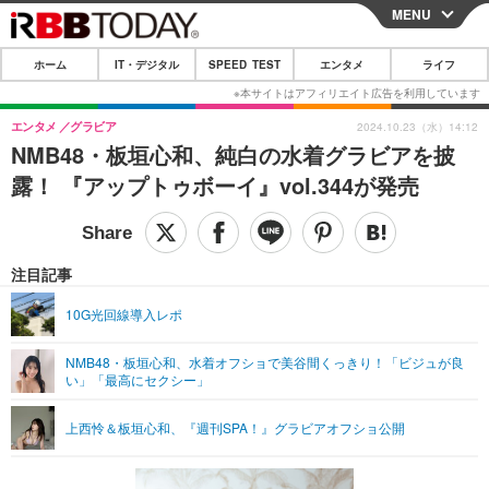
MENU
CLOSE
ホーム
IT・デジタル
SPEED TEST
エンタメ
ライフ
ホーム
IT・デジタル
エンタメ
グラビア
2024.10.23（水）14:12
NMB48・板垣心和、純白の水着グラビアを披
IT・デジタルTOP
スマートフォン
SPEED TEST
露！ 『アップトゥボーイ』vol.344が発売
ネタ
ガジェット・ツール
エンタメ
ショッピング
その他
エンタメTOP
映画・ドラマ
ライフ
注目記事
韓流・K-POP
韓国・芸能
ライフTOP
グルメ
リリース一覧
10G光回線導入レポ
音楽
スポーツ
ペット
ショッピング
プッシュ通知の停止方法
NMB48・板垣心和、水着オフショで美谷間くっきり！「ビジュが良
い」「最高にセクシー」
グラビア
ブログ
その他
ショッピング
その他
上西怜＆板垣心和、『週刊SPA！』グラビアオフショ公開