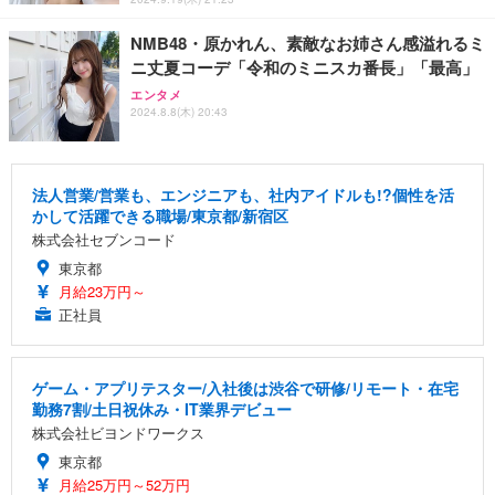
NMB48・原かれん、素敵なお姉さん感溢れるミ
ニ丈夏コーデ「令和のミニスカ番長」「最高」
エンタメ
2024.8.8(木) 20:43
法人営業/営業も、エンジニアも、社内アイドルも!?個性を活
かして活躍できる職場/東京都/新宿区
株式会社セブンコード
東京都
月給23万円～
正社員
ゲーム・アプリテスター/入社後は渋谷で研修/リモート・在宅
勤務7割/土日祝休み・IT業界デビュー
株式会社ビヨンドワークス
東京都
月給25万円～52万円