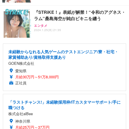
『STRiKE！』表紙が解禁！“令和のアグネス・
ラム”桑島海空が純白ビキニを纏う
エンタメ
2024.1.25(木) 21:35
未経験からなれる人気ゲームのテストエンジニア/寮・社宅・
家賃補助あり/資格取得支援あり
GOEN株式会社
愛知県
月給30万円～51万8,000円
正社員
「ラストチャンス!」未経験採用枠/ITカスタマーサポート/手に
職つける
株式会社alBee
神奈川県
月給25万円～37万円