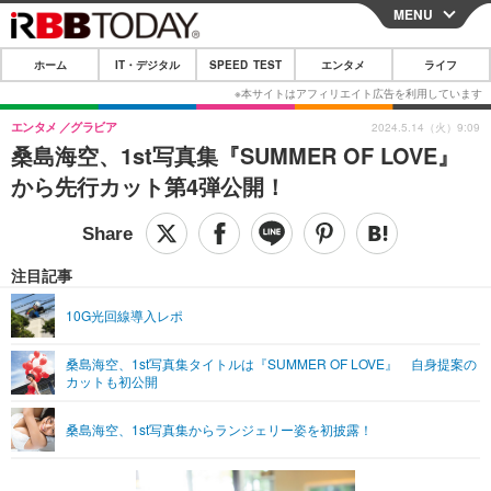
MENU
CLOSE
ホーム
IT・デジタル
SPEED TEST
エンタメ
ライフ
ホーム
IT・デジタル
エンタメ
グラビア
2024.5.14（火）9:09
桑島海空、1st写真集『SUMMER OF LOVE』
IT・デジタルTOP
スマートフォン
SPEED TEST
から先行カット第4弾公開！
ネタ
ガジェット・ツール
エンタメ
ショッピング
その他
エンタメTOP
映画・ドラマ
ライフ
注目記事
韓流・K-POP
韓国・芸能
ライフTOP
グルメ
リリース一覧
10G光回線導入レポ
音楽
スポーツ
ペット
ショッピング
プッシュ通知の停止方法
桑島海空、1st写真集タイトルは『SUMMER OF LOVE』 自身提案の
カットも初公開
グラビア
ブログ
その他
ショッピング
その他
桑島海空、1st写真集からランジェリー姿を初披露！