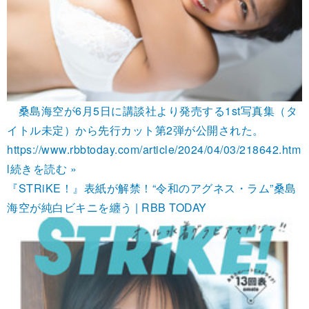
桑島海空が6月5日に講談社より発売する1st写真集（タ
イトル未定）から先行カット第2弾が公開された。
https://www.rbbtoday.com/article/2024/04/03/218642.htm
l
続きを読む »
『STRiKE！』表紙が解禁！“令和のアグネス・ラム”桑島
海空が純白ビキニを纏う | RBB TODAY