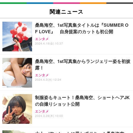
EIZO ビジネス向けプレミアムモニター | FlexScan
SIHOO B100 オフィスチェア／デスクチェア メッシ
Amazonベーシック ペットシーツ 厚型 ワイド 42枚
EV2740X-WT | 27.0型4K UHD・USB Type-C・ホワ
ュチェア 人間工学 疲れない ブラック
x2袋(84枚) ホワイト(吸収面:ライトブルー)
関連ニュース
イト
￥27,999
￥3,234
￥109,572
桑島海空、1st写真集タイトルは『SUMMER O
F LOVE』 自身提案のカットも初公開
Sezlife オフィスチェア デスクチェア 疲れない テレ
【純正品】27"ゲーミングモニター DualSense 充電
ネオ・ルーライフ ネオ・オムツ L 中型犬用 26枚入
エンタメ
ワーク チェア 強化バックレスト 30度ロッキング機
フック付き（CFI-ZDM1J）
り 単品
2024.4.19(金) 10:37
能 人間工学 椅子 腰サポート 90度跳ね上げ式アーム
レスト 3Dヘッドレスト ハンガー付き 高反発クッシ
￥49,979
￥1,800
￥7,680
ョン PCチェア 通気性メッシュ ゲーミング/勉強/事
桑島海空、1st写真集からランジェリー姿を初披
務用 おしゃれ パソコンチェア (ブラック)
露！
Sezlife オフィスチェア デスクチェア 疲れない テレ
【整備済み品】Dell E2724HS 27インチ 液晶モニタ
Smart Basic(スマートベーシック) 【Amazon.co.jp
エンタメ
ワーク チェア 強化バックレスト 30度ロッキング機
ー フルHD（1920×1080）VA 非光沢 HDMI/DisplayP
限定】 Smart Basic アイリスオーヤマ ペットシーツ
2024.4.3(水) 12:24
能 人間工学 椅子 腰サポート 90度跳ね上げ式アーム
ort/VGA スピーカー内蔵 高さ調整 スイベル VESA対
超厚型 お徳用 ワイド 100枚入 (x 1) (ケース販売)
レスト 3Dヘッドレスト ハンガー付き 高反発クッシ
応 ComfortView ビジネス向け
￥7,680
￥15,800
￥3,670
ョン PCチェア 通気性メッシュ ゲーミング/勉強/事
制服姿もキュート！桑島海空、ショートヘアJK
務用 おしゃれ パソコンチェア (ホワイト)
の自撮りショット公開
ANDWINT オフィスチェア デスクチェア 肘なし メ
【MiniLED/24.5inch/280Hz/FHD】GRAPHT THE S
アイリスオーヤマ ペットシーツ 超厚型 お徳用 レギ
ッシュ 通気性 ランバーサポート付き 腰サポート ガ
HOOTER Gaming Monitor 24” Essential ゲーミン
エンタメ
ュラー 200枚入【Amazon.co.jp限定】
ス圧無段階昇降 360度回転 キャスター付き コンパク
グモニター QD 24.5インチ 1ms FHD 量子ドット 残
2024.3.28(木) 10:00
ト 幅52×奥行58.5×高さ84～96cm テレワーク 在宅
像低減 (3年保証 | 輝点保証 | 日本メーカー)
￥3,731
￥4,139
￥34,980
勤務 ブラック