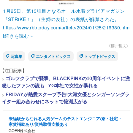
1月25日、第13弾目となるオール水着グラビアマガジン
『STRiKE！』（主婦の友社）の表紙が解禁された。
https://www.rbbtoday.com/article/2024/01/25/216380.htm
l
続きを読む »
《櫻井哲夫》
写真集
エンタメトピックス
トップトピックス
【注目記事】
>
ゴルフクラブで襲撃、BLACKPINKの10周年イベントに激
怒したファンの説も...YG本社で女性が暴れる
>
FRIDAYが熱愛スクープ予告!大河女優とシンガーソングラ
イター組み合わせにネットで憶測広がる
未経験からなれる人気ゲームのテストエンジニア/寮・社宅・
家賃補助あり/資格取得支援あり
GOEN株式会社