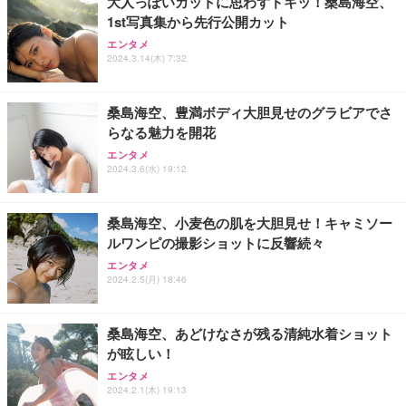
大人っぽいカットに思わずドキッ！桑島海空、
1st写真集から先行公開カット
エンタメ
2024.3.14(木) 7:32
桑島海空、豊満ボディ大胆見せのグラビアでさ
らなる魅力を開花
エンタメ
2024.3.6(水) 19:12
桑島海空、小麦色の肌を大胆見せ！キャミソー
ルワンピの撮影ショットに反響続々
エンタメ
2024.2.5(月) 18:46
桑島海空、あどけなさが残る清純水着ショット
が眩しい！
エンタメ
2024.2.1(木) 19:13