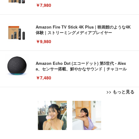
￥7,980
Amazon Fire TV Stick 4K Plus | 映画館のような4K
体験 | ストリーミングメディアプレイヤー
￥9,980
Amazon Echo Dot (エコードット) 第5世代 - Alex
a、センサー搭載、鮮やかなサウンド｜チャコール
￥7,480
>> もっと見る
[EdoErgo] オフィスチェア 椅子 テレワーク 疲れな
EIZO ビジネス向けプレミアムモニター | FlexScan
Amazonベーシック ペットシーツ 薄型 レギュラー 1
い 跳ね上げ式アームレスト コンパクト 約105度ロッ
EV3240X-WT | 31.5型4K UHD・USB Type-C・ホワ
回使い捨て 無香料 ホワイト 300枚
キング pc 事務椅子 360度回転 座面昇降 強化ナイロ
イト
ン樹脂ベース 通気性メッシュ 在宅ワーク H-WY01
￥3,373
￥5,699
￥105,595
(黒網+黒枠+黒足)