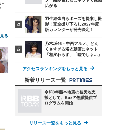
ター組み合わせにネットで憶測
エコー
広がる
xa、
な
羽生結弦自らポーズを提案し撮
影！完全撮り下ろし2027年度
版カレンダーが発売決定！
と見る
乃木坂46・中西アルノ、どん
くさすぎる浴衣動画にネット
「相変わらず」「嘘でしょ…」
アクセスランキングをもっと見る
新着リリース一覧
FHD】
ェ
ット
令和8年熊本地震の被災地支
 メ
レギ
援として、Boxの無償提供プ
 ゲ
ーサ
ログラムを開始
ンチ
 ガ
 (3
回
ー)
ンパ
高さ
 在
リリース一覧をもっと見る