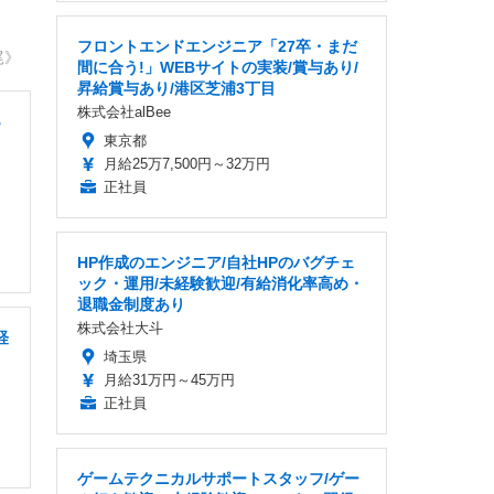
フロントエンドエンジニア「27卒・まだ
尾》
間に合う!」WEBサイトの実装/賞与あり/
昇給賞与あり/港区芝浦3丁目
株式会社alBee
B
東京都
月給25万7,500円～32万円
正社員
HP作成のエンジニア/自社HPのバグチェ
ック・運用/未経験歓迎/有給消化率高め・
退職金制度あり
株式会社大斗
経
埼玉県
月給31万円～45万円
正社員
ゲームテクニカルサポートスタッフ/ゲー