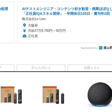
の処理
AIテストエンジニア・コンテンツ好き歓迎・残業ほぼな
「正社員/QAスキル習得」・年間休日125日・賞与年2回
株式会社Le Lien
大阪府
月給27万9,700円～50万円
正社員
Sponsored by
ア
ディスプレイ
犬用トイレ