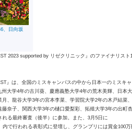
46、日向坂
TEST 2023 supported by リゼクリニック』のファイナリスト
N CONTEST』は、全国のミスキャンパスの中から日本一のミスキ
州大学4年の古川葵、慶應義塾大学4年の荒木美輝、日本
菜月、龍谷大学3年の宮本李菜、学習院大学2年の木戸結菜
遠藤奈子、関西大学3年の樋口愛梨彩、拓殖大学3年の出町
される最終審査（後半）に参加。また、3月5日に
一体育館』内で行われる表彰式に登壇し、グランプリには賞金100万