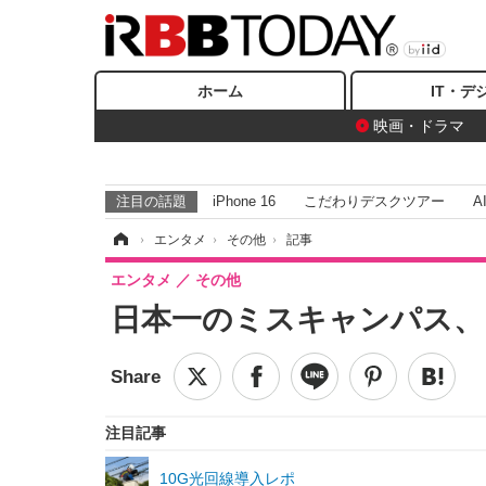
ホーム
IT・デ
映画・ドラマ
注目の話題
iPhone 16
こだわりデスクツアー
A
ホーム
›
エンタメ
›
その他
›
記事
エンタメ
その他
日本一のミスキャンパス、
注目記事
10G光回線導入レポ