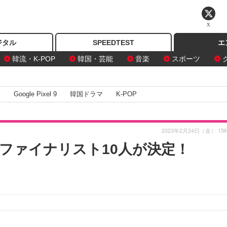
X
ジタル
SPEEDTEST
エ
韓流・K-POP
韓国・芸能
音楽
スポーツ
I
Google Pixel 9
韓国ドラマ
K-POP
2023年2月24日（金） 15
ファイナリスト10人が決定！