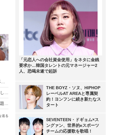
「元恋人への会社資金使用」をネタに金銭
要求か…韓国タレントの元マネージャー2
人、恐喝未遂で起訴
HIKAKIN、熊本地震に2000万円を寄付 動画で募金方法を解説し支援を呼びかけ
THE BOYZ・ソヌ、HIPHOP
羽生結弦自らポーズを提案し撮影！完全撮り下ろし2027年度版カレンダーが発売決定！
レーベルAT AREAと専属契
約！ヨンフンに続き新たなス
熊本地震の瞬間、手術室の緊迫ニュース映像が話題！「本当にすごい」「尊敬の念しかない」
タート
を送る
SEVENTEEN・ドギョム×ス
ングァン、世界的eスポーツ
チームの応援歌を歌唱！