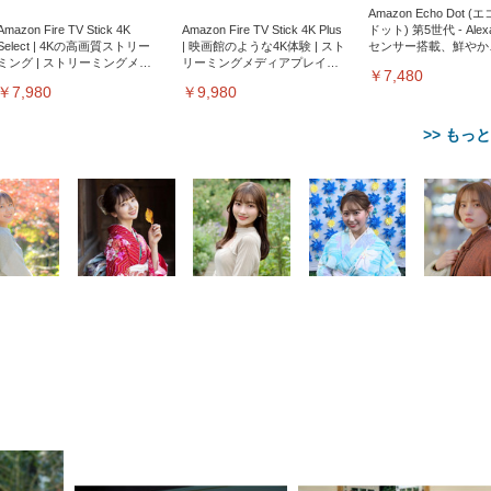
Amazon Echo Dot (
Amazon Fire TV Stick 4K
Amazon Fire TV Stick 4K Plus
ドット) 第5世代 - Ale
Select | 4Kの高画質ストリー
| 映画館のような4K体験 | スト
センサー搭載、鮮やか
ミング | ストリーミングメデ
リーミングメディアプレイヤ
サウンド｜チャコール
￥7,480
ィアプレイヤー
ー
￥7,980
￥9,980
>> もっ
【整備済み品】Dell
【MiniLED/24.5inch/280Hz/
正品】27"ゲーミングモ
ANDWINT オフィスチ
アイリスオーヤマ ペ
Sezlife オフィスチェア デスク
ネオ・ルーライフ ネオ・オム
E2724HS 27インチ 液晶モ
Sezlife オフィスチェア デスク
Smart Basic(スマートベーシ
GRAPHT THE SHOOTER
ー DualSense 充電フッ
ア デスクチェア 肘なし
シーツ 超厚型 お徳用 
チェア 疲れない テレワーク
ツ L 中型犬用 26枚入り 単品
ニター フル
チェア 疲れない テレワーク
ック) 【Amazon.co.jp限定】
Gaming Monitor 24” Essential
き（CFI-ZDM1J）
ッシュ 通気性 ランバ
ュラー 200枚入
チェア 強化バックレスト 30
HD（1920×1080）VA 非光
チェア 強化バックレスト 30度
Smart Basic アイリスオーヤマ
ーミングモニター QD 24.5イ
ポート付き 腰サポート
【Amazon.co.jp限定】
￥1,800
￥15,800
￥34,980
9,979
度ロッキング機能 人間工学 椅
沢 HDMI/DisplayPort/VGA
ロッキング機能 人間工学 椅子
ペットシーツ 超厚型 お徳用
￥4,139
￥3,731
1ms FHD 量子ドット 残像低減
ス圧無段階昇降 360度
￥7,680
￥7,680
￥3,670
子 腰サポート 90度跳ね上げ
スピーカー内蔵 高さ調整 ス
腰サポート 90度跳ね上げ式ア
ワイド 100枚入 (x 1) (ケース
年保証 | 輝点保証 | 日本メーカ
転 キャスター付き コ
式アームレスト 3Dヘッドレス
イベル VESA対応
ームレスト 3Dヘッドレスト
販売)
クト 幅52×奥行58.5×
ト ハンガー付き 高反発クッシ
ComfortView ビジネス向け
ハンガー付き 高反発クッショ
84～96cm テレワーク
ョン PCチェア 通気性メッシ
ン PCチェア 通気性メッシュ
宅勤務 ブラック
ュ ゲーミング/勉強/事務用 お
ゲーミング/勉強/事務用 おし