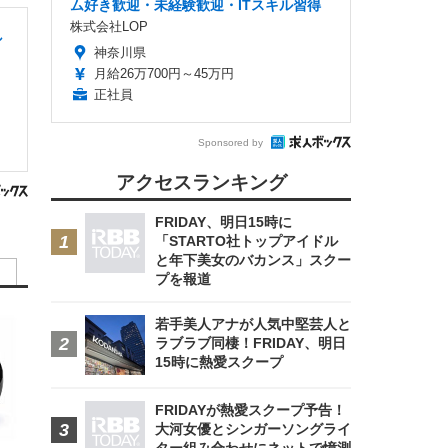
ム好き歓迎・未経験歓迎・ITスキル習得
株式会社LOP
し
神奈川県
月給26万700円～45万円
正社員
Sponsored by
アクセスランキング
FRIDAY、明日15時に
「STARTO社トップアイドル
と年下美女のバカンス」スクー
プを報道
若手美人アナが人気中堅芸人と
ラブラブ同棲！FRIDAY、明日
15時に熱愛スクープ
FRIDAYが熱愛スクープ予告！
大河女優とシンガーソングライ