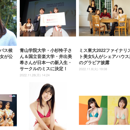
しゃれ パソコンチェア (ブラ
ゃれ パソコンチェア (ホワイ
ック)
ト)
パス候
青山学院大学・小杉怜子さ
ミス東大2022ファイナリ
美女が公
ん＆国立音楽大学・井出美
ト美女5人がシェアハウス
希さんが日本一の新入生・
のグラビア披露
サークルのミスに決定！
2022.11.8(火) 19:08
2022.11.28(月) 14:24