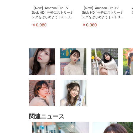
【New】Amazon Fire TV
【New】Amazon Fire TV
Stick HD | 手軽にストリーミ
Stick HD | 手軽にストリーミ
ングをはじめよう | ストリー
ングをはじめよう | ストリー
ミングメディアプレイヤー
ミングメディアプレイヤー
￥6,980
￥6,980
EIZO ビジネス向けプレミア
EIZO ビジネス向けプレミア
【純
[EdoErgo] オフィスチェア 椅
Amazonベーシック ペットシ
SIHOO B100 オフィスチェア
Amazonベーシック ペットシ
ムモニター | FlexScan
ムモニター | FlexScan
ニタ
子 テレワーク 疲れない 跳ね
ーツ 薄型 レギュラー 1回使い
／デスクチェア メッシュチェ
ーツ 厚型 ワイド 42枚x2袋(84
EV3240X-WT | 31.5型4K
EV2740X-WT | 27.0型4K
ク付
上げ式アームレスト コンパク
捨て 無香料 ホワイト 300枚
ア 人間工学 疲れない ブラッ
枚) ホワイト(吸収面:ライトブ
UHD・USB Type-C・ホワイ
UHD・USB Type-C・ホワイ
ト 約105度ロッキング pc 事務
￥105,595
￥109,572
ク
ルー)
￥4
ト
ト
￥5,699
￥3,373
￥27,999
￥3,234
椅子 360度回転 座面昇降 強化
関連ニュース
ナイロン樹脂ベース 通気性メ
ッシュ 在宅ワーク H-
WY01(黒網+黒枠+黒足)