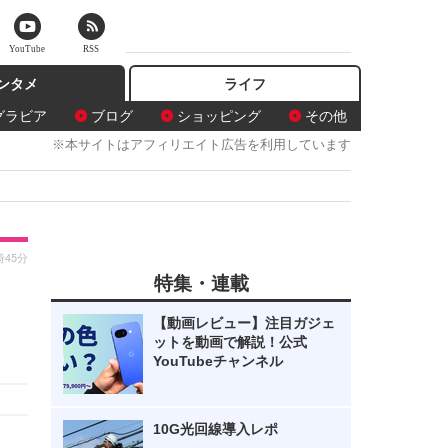
YouTube
RSS
ンタメ
ライフ
グラビア
ブログ
ショッピング
その他
※本サイトはアフィリエイト広告を利用しています
時45分
特集・連載
【動画レビュー】注目ガジェ
ットを動画で解説！公式
YouTubeチャンネル
10G光回線導入レポ