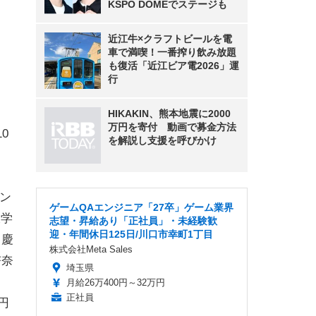
KSPO DOMEでステージも
近江牛×クラフトビールを電
車で満喫！一番搾り飲み放題
も復活「近江ビア電2026」運
行
HIKAKIN、熊本地震に2000
万円を寄付 動画で募金方法
10
を解説し支援を呼びかけ
ャン
ゲームQAエンジニア「27卒」ゲーム業界
大学
志望・昇給あり「正社員」・未経験歓
迎・年間休日125日/川口市幸町1丁目
、慶
株式会社Meta Sales
杏奈
埼玉県
月給26万400円～32万円
正社員
円