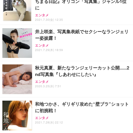
ちまる日記』オリコン「写真集」ジャンル1位
に
エンタメ
2021.7.30(金) 12:35
井上咲楽、写真集表紙でセクシーなランジェリ
ー姿披露！
エンタメ
2021.7.29(木) 18:59
秋元真夏、新たなランジェリーカット公開......2
nd写真集『しあわせにしたい』
エンタメ
2020.3.25(水) 7:51
和地つかさ、ギリギリ攻めた“壁ブラ”ショット
に初挑戦！
エンタメ
2021.7.28(水) 22:12