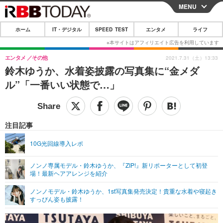
MENU
CLOSE
ホーム
IT・デジタル
SPEED TEST
エンタメ
ライフ
ホーム
IT・デジタル
エンタメ
その他
2021.7.31（土）13:33
鈴木ゆうか、水着姿披露の写真集に“金メダ
IT・デジタルTOP
スマートフォン
SPEED TEST
ル”「一番いい状態で…」
ネタ
ガジェット・ツール
エンタメ
ショッピング
その他
エンタメTOP
映画・ドラマ
ライフ
注目記事
韓流・K-POP
韓国・芸能
ライフTOP
グルメ
リリース一覧
10G光回線導入レポ
音楽
スポーツ
ペット
ショッピング
プッシュ通知の停止方法
ノンノ専属モデル・鈴木ゆうか、『ZIP!』新リポーターとして初登
場！最新ヘアアレンジを紹介
グラビア
ブログ
その他
ノンノモデル・鈴木ゆうか、1st写真集発売決定！貴重な水着や寝起き
ショッピング
その他
すっぴん姿も披露！