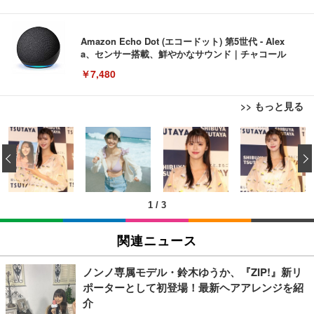
Amazon Echo Dot (エコードット) 第5世代 - Alex
a、センサー搭載、鮮やかなサウンド｜チャコール
￥7,480
>> もっと見る
[EdoErgo] オフィスチェア 椅子 テレワーク 疲れな
EIZO ビジネス向けプレミアムモニター | FlexScan
Amazonベーシック ペットシーツ 薄型 レギュラー 1
い 跳ね上げ式アームレスト コンパクト 約105度ロッ
EV3240X-WT | 31.5型4K UHD・USB Type-C・ホワ
‹
回使い捨て 無香料 ホワイト 300枚
キング pc 事務椅子 360度回転 座面昇降 強化ナイロ
イト
ン樹脂ベース 通気性メッシュ 在宅ワーク H-WY01
￥3,373
￥5,699
￥105,595
(黒網+黒枠+黒足)
1
/
3
EIZO ビジネス向けプレミアムモニター | FlexScan
SIHOO B100 オフィスチェア／デスクチェア メッシ
Amazonベーシック ペットシーツ 厚型 ワイド 42枚
EV2740X-WT | 27.0型4K UHD・USB Type-C・ホワ
ュチェア 人間工学 疲れない ブラック
x2袋(84枚) ホワイト(吸収面:ライトブルー)
関連ニュース
イト
￥27,999
￥3,234
￥109,572
ノンノ専属モデル・鈴木ゆうか、『ZIP!』新リ
ポーターとして初登場！最新ヘアアレンジを紹
Sezlife オフィスチェア デスクチェア 疲れない テレ
介
【純正品】27"ゲーミングモニター DualSense 充電
ネオ・ルーライフ ネオ・オムツ L 中型犬用 26枚入
ワーク チェア 強化バックレスト 30度ロッキング機