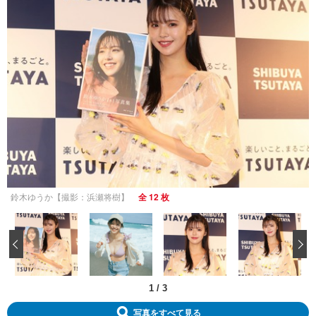
鈴木ゆうか【撮影：浜瀬将樹】
全 12 枚
‹
1
/
3
写真をすべて見る