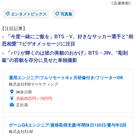
《浜瀬将樹》
エンタメトピックス
写真集
【注目記事】
>
「今度一緒にご飯を」BTS・V、好きなサッカー選手と“相
思相愛”?ビデオメッセージに注目
>
「パリが輝くのは彼の美貌のおかげ」BTS・JIN、“彫刻
級”の容貌を存分に見せた単独撮影
運用エンジニア/フルリモート/6ヶ月研修付き/フリーターOK
株式会社KMマーケティング
神奈川県
月給35万円～74万円
正社員
ゲームQAエンジニア/資格取得支援/年間休日120日/賞与年2回
株式会社ELM